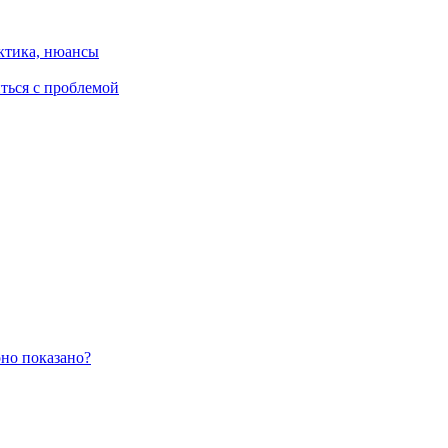
ктика, нюансы
иться с проблемой
оно показано?