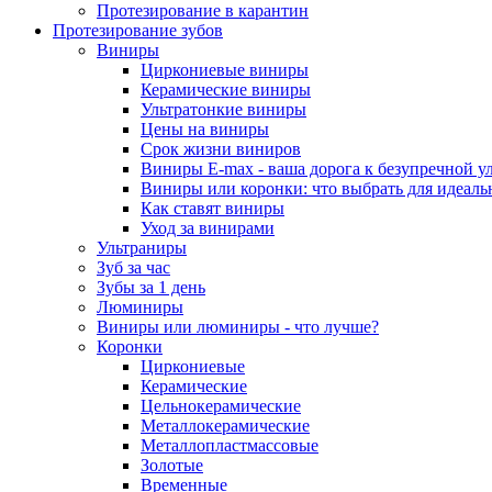
Протезирование в карантин
Протезирование зубов
Виниры
Циркониевые виниры
Керамические виниры
Ультратонкие виниры
Цены на виниры
Срок жизни виниров
Виниры E-max - ваша дорога к безупречной у
Виниры или коронки: что выбрать для идеал
Как ставят виниры
Уход за винирами
Ультраниры
Зуб за час
Зубы за 1 день
Люминиры
Виниры или люминиры - что лучше?
Коронки
Циркониевые
Керамические
Цельнокерамические
Металлокерамические
Металлопластмассовые
Золотые
Временные