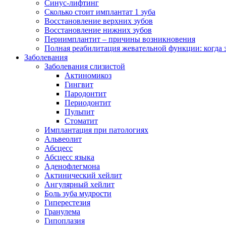
Синус-лифтинг
Сколько стоит имплантат 1 зуба
Восстановление верхних зубов
Восстановление нижних зубов
Периимплантит – причины возникновения
Полная реабилитация жевательной функции: когда 
Заболевания
Заболевания слизистой
Актиномикоз
Гингвит
Пародонтит
Периодонтит
Пульпит
Стоматит
Имплантация при патологиях
Альвеолит
Абсцесс
Абсцесс языка
Аденофлегмона
Актинический хейлит
Ангулярный хейлит
Боль зуба мудрости
Гиперестезия
Гранулема
Гипоплазия