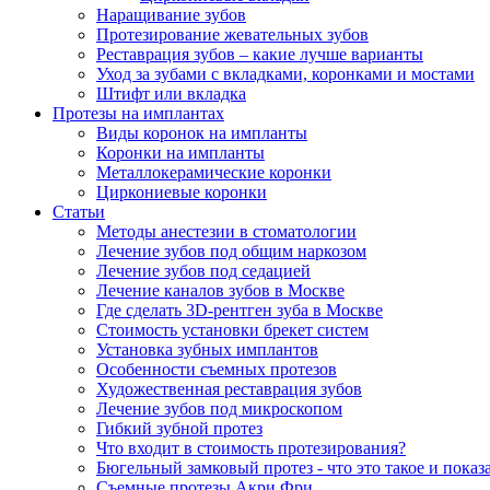
Наращивание зубов
Протезирование жевательных зубов
Реставрация зубов – какие лучше варианты
Уход за зубами с вкладками, коронками и мостами
Штифт или вкладка
Протезы на имплантах
Виды коронок на импланты
Коронки на импланты
Металлокерамические коронки
Циркониевые коронки
Статьи
Методы анестезии в стоматологии
Лечение зубов под общим наркозом
Лечение зубов под седацией
Лечение каналов зубов в Москве
Где сделать 3D-рентген зуба в Москве
Стоимость установки брекет систем
Установка зубных имплантов
Особенности съемных протезов
Художественная реставрация зубов
Лечение зубов под микроскопом
Гибкий зубной протез
Что входит в стоимость протезирования?
Бюгельный замковый протез - что это такое и показ
Съемные протезы Акри Фри