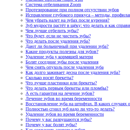
Система отбеливания Zoom
Протезирование при полном отсутствии зубов
Исправление глубокого прикуса – методы, профила
Чем убрать налет на зубах после курения?
Зуб мудрости растёт в щёку: что делать и как справ
Чем лучше отбелить зубы?
Что будет, если не чистить зубы?
Что делать после удаления зуба?
Дают ли больничный при удалении зуба?
Какие продукты полезны для зубов?
Удаление зуба у кормящей матери
Болят соседние зубы после удаления
Чем снять опухоль после удаления зуба
Как долго заживает десна после удаления зуба?
Сколько носят брекеты?
Что лучше пластинки или брекеты?
Что делать первым брекеты или пломбы?
А есть гарантия на лечение зубов?
Лечение зубов во время беременности
Восстановление зуба на штифтах. В каких случаях 
Полностью сгнил зуб надо ли что-то делать?
Удаление зубов во время беременности
Почему у вас разрушаются зубы?
Почему у вас болят зубы?
Как сохранить здоровье зубов