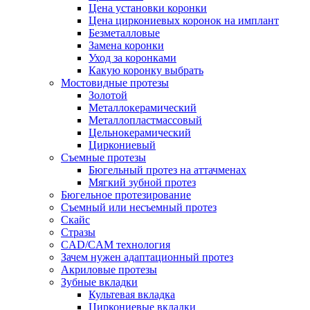
Цена установки коронки
Цена циркониевых коронок на имплант
Безметалловые
Замена коронки
Уход за коронками
Какую коронку выбрать
Мостовидные протезы
Золотой
Металлокерамический
Металлопластмассовый
Цельнокерамический
Циркониевый
Съемные протезы
Бюгельный протез на аттачменах
Мягкий зубной протез
Бюгельное протезирование
Съемный или несъемный протез
Скайс
Стразы
CAD/CAM технология
Зачем нужен адаптационный протез
Акриловые протезы
Зубные вкладки
Культевая вкладка
Циркониевые вкладки