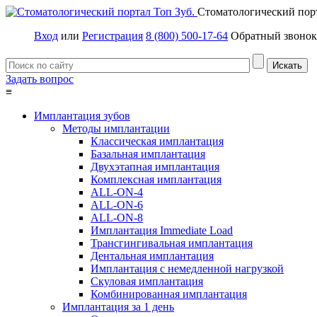
Стоматологический пор
Вход
или
Регистрация
8 (800) 500-17-64
Обратный звонок
Задать вопрос
≡
Имплантация зубов
Методы имплантации
Классическая имплантация
Базальная имплантация
Двухэтапная имплантация
Комплексная имплантация
ALL-ON-4
ALL-ON-6
ALL-ON-8
Имплантация Immediate Load
Трансгингивальная имплантация
Дентальная имплантация
Имплантация с немедленной нагрузкой
Скуловая имплантация
Комбинированная имплантация
Имплантация за 1 день