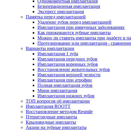
Одномоментная имплантация
Безоперационная имплантация
Экспресс имплантация
Памятка перед имплантацией
Удаление зубов перед имплантацией
Имплантация при иммунных заболеваниях
Как приживаются зубные импланты
Можно ли ставить импланты при диабете и п
Протезирование или имплантация - сравнени
Варианты имплантации
Имплантация 1 зуба
Имплантация передних зубов
Имплантация коренных зубов
Восстановление жевательных зубов
Имплантация верхней челюсти
Имплантация при атрофии
Полная имплантация зубов
Мини имплантация
Имплантация нижних зубов
ТОП вопросов об имплантации
Имплантация ROOTT
Восстановление методом Resmile
Птеригоидные импланты
Крыловидные импланты
Акции на зубные имплантаты