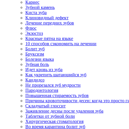
Кариес
Зубной камень
Киста зуба
Клиновидный дефект
Лечение передних зубов
Флюс
Экзостоз
Красные пятна на языке
10 способов сэкономить на лечении
Болит зуб
Бруксизм
Болезни языка
Зубная боль
Идет кровь из зуба
Как укрепить шатающийся зуб
Кандидоз
Не прорезался зуб мудрости
Пародонтология
Повышенная стираемость зубов
Причины кровоточивости десен: когда это просто ги
Складчатый глоссит
Заживление десны после удаления зуба
Таблетки от зубной боли
Хирургическая стоматология
Во время карантина болит зуб