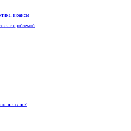
ктика, нюансы
иться с проблемой
оно показано?