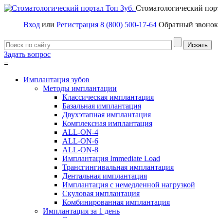
Стоматологический пор
Вход
или
Регистрация
8 (800) 500-17-64
Обратный звонок
Задать вопрос
≡
Имплантация зубов
Методы имплантации
Классическая имплантация
Базальная имплантация
Двухэтапная имплантация
Комплексная имплантация
ALL-ON-4
ALL-ON-6
ALL-ON-8
Имплантация Immediate Load
Трансгингивальная имплантация
Дентальная имплантация
Имплантация с немедленной нагрузкой
Скуловая имплантация
Комбинированная имплантация
Имплантация за 1 день