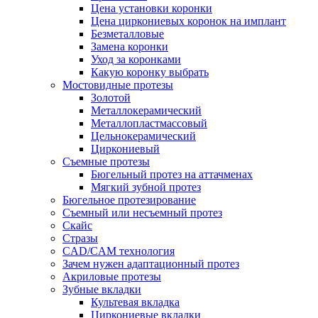
Цена установки коронки
Цена циркониевых коронок на имплант
Безметалловые
Замена коронки
Уход за коронками
Какую коронку выбрать
Мостовидные протезы
Золотой
Металлокерамический
Металлопластмассовый
Цельнокерамический
Циркониевый
Съемные протезы
Бюгельный протез на аттачменах
Мягкий зубной протез
Бюгельное протезирование
Съемный или несъемный протез
Скайс
Стразы
CAD/CAM технология
Зачем нужен адаптационный протез
Акриловые протезы
Зубные вкладки
Культевая вкладка
Циркониевые вкладки