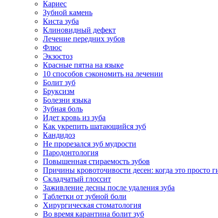
Кариес
Зубной камень
Киста зуба
Клиновидный дефект
Лечение передних зубов
Флюс
Экзостоз
Красные пятна на языке
10 способов сэкономить на лечении
Болит зуб
Бруксизм
Болезни языка
Зубная боль
Идет кровь из зуба
Как укрепить шатающийся зуб
Кандидоз
Не прорезался зуб мудрости
Пародонтология
Повышенная стираемость зубов
Причины кровоточивости десен: когда это просто ги
Складчатый глоссит
Заживление десны после удаления зуба
Таблетки от зубной боли
Хирургическая стоматология
Во время карантина болит зуб