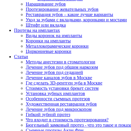
Наращивание зубов
Протезирование жевательных зубов
Реставрация зубов – какие лучше варианты
Уход за зубами с вкладками, коронками и мостами
Штифт или вкладка
Протезы на имплантах
Виды коронок на импланты
Коронки на импланты
Металлокерамические коронки
Циркониевые коронки
Статьи
Методы анестезии в стоматологии
Лечение зубов под общим наркозом
Лечение зубов под седацией
Лечение каналов зубов в Москве
Где сделать 3D-рентген зуба в Москве
Стоимость установки брекет систем
Установка зубных имплантов
Особенности съемных протезов
Художественная реставрация зубов
Лечение зубов под микроскопом
Гибкий зубной протез
Что входит в стоимость протезирования?
Бюгельный замковый протез - что это такое и показ
Съемные протезы Акри Фри