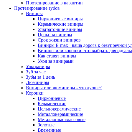
Протезирование в карантин
Протезирование зубов
Виниры
Циркониевые виниры
Керамические виниры
Ультратонкие виниры
Цены на виниры
Срок жизни виниров
Виниры E-max - ваша дорога к безупречной у
Виниры или коронки: что выбрать для идеал
Как ставят виниры
Уход за винирами
Ультраниры
Зуб за час
Зубы за 1 день
Люминиры
Виниры или люминиры - что лучше?
Коронки
Циркониевые
Керамические
Цельнокерамические
Металлокерамические
Металлопластмассовые
Золотые
Временные