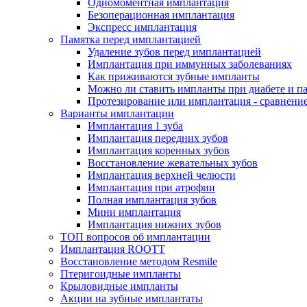
Одномоментная имплантация
Безоперационная имплантация
Экспресс имплантация
Памятка перед имплантацией
Удаление зубов перед имплантацией
Имплантация при иммунных заболеваниях
Как приживаются зубные импланты
Можно ли ставить импланты при диабете и п
Протезирование или имплантация - сравнени
Варианты имплантации
Имплантация 1 зуба
Имплантация передних зубов
Имплантация коренных зубов
Восстановление жевательных зубов
Имплантация верхней челюсти
Имплантация при атрофии
Полная имплантация зубов
Мини имплантация
Имплантация нижних зубов
ТОП вопросов об имплантации
Имплантация ROOTT
Восстановление методом Resmile
Птеригоидные импланты
Крыловидные импланты
Акции на зубные имплантаты