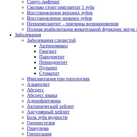
Синус-лифтинг
Сколько стоит имплантат 1 зуба
Восстановление верхних зубов
Восстановление нижних зубов
Периимплантит – причины возникновения
Полная реабилитация жевательной функции: когда 
Заболевания
Заболевания слизистой
Актиномикоз
Гингвит
Пародонтит
Периодонтит
Пульпит
Стоматит
Имплантация при патологиях
Альвеолит
Абсцесс
Абсцесс языка
Аденофлегмона
Актинический хейлит
Ангулярный хейлит
Боль зуба мудрости
Гиперестезия
Гранулема
Гипоплазия