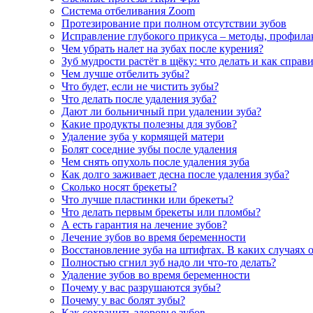
Система отбеливания Zoom
Протезирование при полном отсутствии зубов
Исправление глубокого прикуса – методы, профила
Чем убрать налет на зубах после курения?
Зуб мудрости растёт в щёку: что делать и как справ
Чем лучше отбелить зубы?
Что будет, если не чистить зубы?
Что делать после удаления зуба?
Дают ли больничный при удалении зуба?
Какие продукты полезны для зубов?
Удаление зуба у кормящей матери
Болят соседние зубы после удаления
Чем снять опухоль после удаления зуба
Как долго заживает десна после удаления зуба?
Сколько носят брекеты?
Что лучше пластинки или брекеты?
Что делать первым брекеты или пломбы?
А есть гарантия на лечение зубов?
Лечение зубов во время беременности
Восстановление зуба на штифтах. В каких случаях 
Полностью сгнил зуб надо ли что-то делать?
Удаление зубов во время беременности
Почему у вас разрушаются зубы?
Почему у вас болят зубы?
Как сохранить здоровье зубов