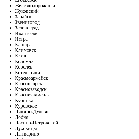
Железнодорожный
Жуковский
Зарайск
Звенигород
Зеленоград
Ивантеевка
Истра
Кашира
Климовск
Клин
Коломна
Королев
Котельники
Красмоармейск
Красногорск
Краснозаводск
Краснознаменск
Кубинка
Куровское
Ликино-Дулево
Лобня
Лосино-Петровский
Луховицы
Лыткарино