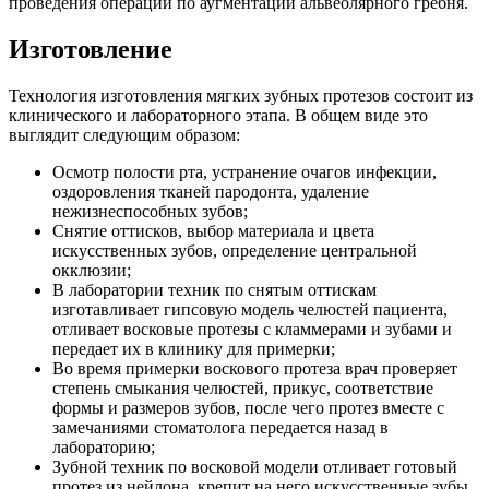
проведения операции по аугментации альвеолярного гребня.
Изготовление
Технология изготовления мягких зубных протезов состоит из
клинического и лабораторного этапа. В общем виде это
выглядит следующим образом:
Осмотр полости рта, устранение очагов инфекции,
оздоровления тканей пародонта, удаление
нежизнеспособных зубов;
Снятие оттисков, выбор материала и цвета
искусственных зубов, определение центральной
окклюзии;
В лаборатории техник по снятым оттискам
изготавливает гипсовую модель челюстей пациента,
отливает восковые протезы с кламмерами и зубами и
передает их в клинику для примерки;
Во время примерки воскового протеза врач проверяет
степень смыкания челюстей, прикус, соответствие
формы и размеров зубов, после чего протез вместе с
замечаниями стоматолога передается назад в
лабораторию;
Зубной техник по восковой модели отливает готовый
протез из нейлона, крепит на него искусственные зубы,