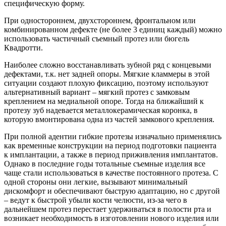
специфическую форму.
При одностороннем, двухстороннем, фронтальном или
комбинированном дефекте (не более 3 единиц каждый) можно
использовать частичный съемный протез или бюгель
Квадротти.
Наиболее сложно восстанавливать зубной ряд с концевыми
дефектами, т.к. нет задней опоры. Мягкие кламмеры в этой
ситуации создают плохую фиксацию, поэтому используют
альтернативный вариант – мягкий протез с замковым
креплением на медиальной опоре. Тогда на ближайший к
протезу зуб надевается металлокерамическая коронка, в
которую вмонтирована одна из частей замкового крепления.
При полной адентии гибкие протезы изначально применялись
как временные конструкции на период подготовки пациента
к имплантации, а также в период приживления имплантатов.
Однако в последние годы тотальные съемные изделия все
чаще стали использоваться в качестве постоянного протеза. С
одной стороны они легкие, вызывают минимальный
дискомфорт и обеспечивают быструю адаптацию, но с другой
– ведут к быстрой убыли кости челюсти, из-за чего в
дальнейшем протез перестает удерживаться в полости рта и
возникает необходимость в изготовлении нового изделия или