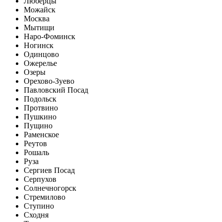
Люберцы
Можайск
Москва
Мытищи
Наро-Фоминск
Ногинск
Одинцово
Ожерелье
Озеры
Орехово-Зуево
Павловский Посад
Подольск
Протвино
Пушкино
Пущино
Раменское
Реутов
Рошаль
Руза
Сергиев Посад
Серпухов
Солнечногорск
Стремилово
Ступино
Сходня