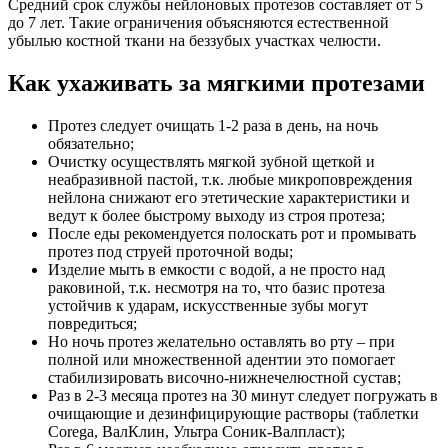
Средний срок службы нейлоновых протезов составляет от 5
до 7 лет. Такие ограничения объясняются естественной
убылью костной ткани на беззубых участках челюсти.
Как ухаживать за мягкими протезами
Протез следует очищать 1-2 раза в день, на ночь
обязательно;
Очистку осуществлять мягкой зубной щеткой и
неабразивной пастой, т.к. любые микроповреждения
нейлона снижают его этетические характеристики и
ведут к более быстрому выходу из строя протеза;
После еды рекомендуется полоскать рот и промывать
протез под струей проточной воды;
Изделие мыть в емкости с водой, а не просто над
раковиной, т.к. несмотря на то, что базис протеза
устойчив к ударам, искусственные зубы могут
повредиться;
Но ночь протез желательно оставлять во рту – при
полной или множественной адентии это помогает
стабилизировать височно-нижнечелюстной сустав;
Раз в 2-3 месяца протез на 30 минут следует погружать в
очищающие и дезинфицирующие растворы (таблетки
Corega, ВалКлин, Ультра Соник-Валпласт);