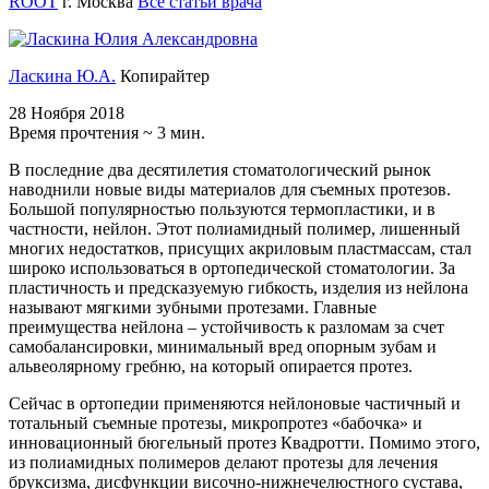
ROOT
г. Москва
Все статьи врача
Ласкина Ю.А.
Копирайтер
28 Ноября 2018
Время прочтения ~ 3 мин.
В последние два десятилетия стоматологический рынок
наводнили новые виды материалов для съемных протезов.
Большой популярностью пользуются термопластики, и в
частности, нейлон. Этот полиамидный полимер, лишенный
многих недостатков, присущих акриловым пластмассам, стал
широко использоваться в ортопедической стоматологии. За
пластичность и предсказуемую гибкость, изделия из нейлона
называют мягкими зубными протезами. Главные
преимущества нейлона – устойчивость к разломам за счет
самобалансировки, минимальный вред опорным зубам и
альвеолярному гребню, на который опирается протез.
Сейчас в ортопедии применяются нейлоновые частичный и
тотальный съемные протезы, микропротез «бабочка» и
инновационный бюгельный протез Квадротти. Помимо этого,
из полиамидных полимеров делают протезы для лечения
бруксизма, дисфункции височно-нижнечелюстного сустава,