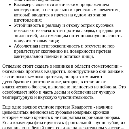
Кламмеры являются логическим продолжением
конструкции, а не отдельным крепежным элементом,
который вводится в протез на одном из этапов
изготовления;
Устойчивость к разлому и отколу острых кусочков
позволяют назначать эти протезы людям, страдающим
эпилепсией, или имеющим потенциальную опасность
получить травму лица;
Абсолютная негигроскопичность и отсутствие пор
препятствует скоплению на поверхности протеза
бактериальной пленки и остатков пищи.
Отдельно стоит сказать о новинке в области стоматологии –
бюгельных протезах Квадротти. Конструктивно они ближе к
частичным съемным протезам, но при этом имеют
дугообразное протезное ложе, которое, в отличие от
классического бюгеля, выполнено полностью из нейлона. Это
освобождает нёбо и часть десны и обеспечивает лучшую
температурную и вкусовую чувствительность.
Еще одно важное отличие протеза Квадротти - наличие
цельнолитых нейлоновых зубоальвеолярных крючков,
которые можно крепить к не покрытым коронками опорам.
Если кламмеры фиксируются к фронтальной группе зубов, их
окрашивают в белый цвет, если же на жевательном участке –