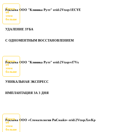
Узнать
Реклама ООО "Клиника Рутт" erid:2Vtzqv1ECYE
об
этом
больше
УДАЛЕНИЕ ЗУБА
С ОДНОМЕНТНЫМ ВОССТАНОВЛЕНИЕМ
Узнать
Реклама ООО "Клиника Рутт" erid:2Vtzqvvf7Vx
об
этом
больше
УНИКАЛЬНАЯ ЭКСПРЕСС
ИМПЛАНТАЦИЯ ЗА 3 ДНЯ
Узнать
Реклама ООО «Стоматология РиСмайл» erid:2VtzqxXsvKp
об
этом
больше