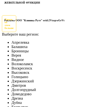
ЖЕВАТЕЛЬНОЙ ФУНКЦИИ
Узнать
Реклама ООО "Клиника Рутт" erid:2VtzqvoGrVt
об
этом
больше
Выберите ваш регион:
Апрелевка
Балашиха
Бронницы
Верея
Видное
Волоколамск
Воскресенск
Высоковск
Голицыно
Дзержинский
Дмитров
Долгопрудный
Домодедово
Дрезна
Дубна
Егорьевск