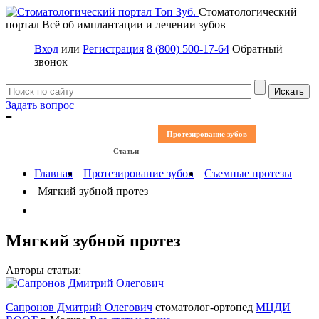
Стоматологический
портал
Всё об имплантации и лечении зубов
Вход
или
Регистрация
8 (800) 500-17-64
Обратный
звонок
Задать вопрос
≡
Имплантация зубов
Заболевания
Протезирование зубов
Статьи
Протезы на имплантах
Главная
Протезирование зубов
Съемные протезы
Мягкий зубной протез
Мягкий зубной протез
Авторы статьи:
Сапронов Дмитрий Олегович
стоматолог-ортопед
МЦДИ