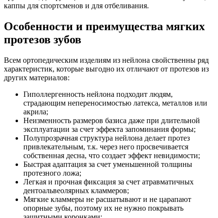
каппы для спортсменов и для отбеливания.
Особенности и преимущества мягких
протезов зубов
Всем ортопедическим изделиям из нейлона свойственны ряд
характеристик, которые выгодно их отличают от протезов из
других материалов:
Гиполлергенность нейлона подходит людям,
страдающим непереносимостью латекса, металлов или
акрила;
Неизменность размеров базиса даже при длительной
эксплуатации за счет эффекта запоминания формы;
Полупрозрачная структура нейлона делает протез
привлекательным, т.к. через него просвечивается
собственная десна, что создает эффект невидимости;
Быстрая адаптация за счет уменьшенной толщины
протезного ложа;
Легкая и прочная фиксация за счет атравматичных
дентоальвеолярных кламмеров;
Мягкие кламмеры не расшатывают и не царапают
опорные зубы, поэтому их не нужно покрывать
защитными коронками;