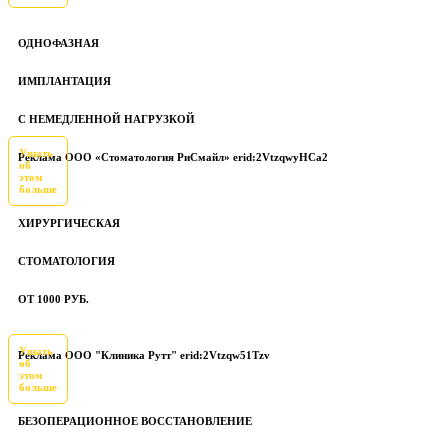
ОДНОФАЗНАЯ
ИМПЛАНТАЦИЯ
С НЕМЕДЛЕННОЙ НАГРУЗКОЙ
Узнать
Реклама ООО «Стоматология РиСмайл» erid:2VtzqwyHCa2
об
этом
больше
ХИРУРГИЧЕСКАЯ
СТОМАТОЛОГИЯ
ОТ 1000 РУБ.
Узнать
Реклама ООО "Клиника Рутт" erid:2Vtzqw51Tzv
об
этом
больше
БЕЗОПЕРАЦИОННОЕ ВОССТАНОВЛЕНИЕ