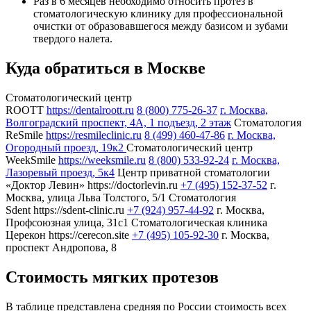
Раз в 6 месяцев необходимо относить протез в
стоматологическую клинику для профессиональной
очистки от образовавшегося между базисом и зубами
твердого налета.
Куда обратиться в Москве
Стоматологический центр
ROOTT
https://dentalroott.ru
8 (800) 775-26-37
г. Москва,
Волгоградский проспект, 4А, 1 подъезд, 2 этаж
Стоматология
ReSmile
https://resmileclinic.ru
8 (499) 460-47-86
г. Москва,
Огородный проезд, 19к2
Стоматологический центр
WeekSmile
https://weeksmile.ru
8 (800) 533-92-24
г. Москва,
Лазоревый проезд, 5к4
Центр приватной стоматологии
«Доктор Левин»
https://doctorlevin.ru
+7 (495) 152-37-52
г.
Москва, улица Льва Толстого, 5/1
Стоматология
Sdent
https://sdent-clinic.ru
+7 (924) 957-44-92
г. Москва,
Профсоюзная улица, 31с1
Стоматологическая клиника
Церекон
https://cerecon.site
+7 (495) 105-92-30
г. Москва,
проспект Андропова, 8
Стоимость мягких протезов
В таблице представлена средняя по России стоимость всех