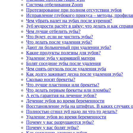
Система отбеливания Zoom
Протезирование при полном отсутствии зубов
Исправление глубокого прикуса – методы, профила
Чем убрать налет на зубах после курения?
Зуб мудрости растёт в щёку: что делать и как справ
Чем лучше отбелить зубы?
Что будет, если не чистить зубы?
Что делать после удаления зуба?
Дают ли больничный при удалении зуба?
Какие продукты полезны для зубов?
Удаление зуба у кормящей матери
Болят соседние зубы после удаления
Чем снять опухоль после удаления зуба
Как долго заживает десна после удаления зуба?
Сколько носят брекеты?
Что лучше пластинки или брекеты?
Что делать первым брекеты или пломбы?
А есть гарантия на лечение зубов?
Лечение зубов во время беременности
Восстановление зуба на штифтах. В каких случаях 
Полностью сгнил зуб надо ли что-то делать?
Удаление зубов во время беременности
Почему у вас разрушаются зубы?
Почему у вас болят зубы?
Как сохранить здоровье зубов