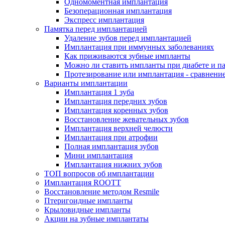
Одномоментная имплантация
Безоперационная имплантация
Экспресс имплантация
Памятка перед имплантацией
Удаление зубов перед имплантацией
Имплантация при иммунных заболеваниях
Как приживаются зубные импланты
Можно ли ставить импланты при диабете и п
Протезирование или имплантация - сравнени
Варианты имплантации
Имплантация 1 зуба
Имплантация передних зубов
Имплантация коренных зубов
Восстановление жевательных зубов
Имплантация верхней челюсти
Имплантация при атрофии
Полная имплантация зубов
Мини имплантация
Имплантация нижних зубов
ТОП вопросов об имплантации
Имплантация ROOTT
Восстановление методом Resmile
Птеригоидные импланты
Крыловидные импланты
Акции на зубные имплантаты