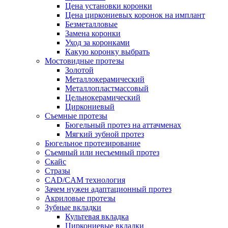
Цена установки коронки
Цена циркониевых коронок на имплант
Безметалловые
Замена коронки
Уход за коронками
Какую коронку выбрать
Мостовидные протезы
Золотой
Металлокерамический
Металлопластмассовый
Цельнокерамический
Циркониевый
Съемные протезы
Бюгельный протез на аттачменах
Мягкий зубной протез
Бюгельное протезирование
Съемный или несъемный протез
Скайс
Стразы
CAD/CAM технология
Зачем нужен адаптационный протез
Акриловые протезы
Зубные вкладки
Культевая вкладка
Циркониевые вкладки