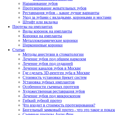
Наращивание зубов
Протезирование жевательных зубов
Реставрация зубов – какие лучше варианты
Уход за зубами с вкладками, коронками и мостами
Штифт или вкладка
Протезы на имплантах
Виды коронок на импланты
Коронки на импланты
Металлокерамические коронки
Циркониевые коронки
Статьи
Методы анестезии в стоматологии
Лечение зубов под общим наркозом
Лечение зубов под седацией
Лечение каналов зубов в Москве
Где сделать 3D-рентген зуба в Москве
Стоимость установки брекет систем
Установка зубных имплантов
Особенности съемных протезов
Художественная реставрация зубов
Лечение зубов под микроскопом
Гибкий зубной протез
Что входит в стоимость протезирования?
Бюгельный замковый протез - что это такое и показ
Съемные протезы Акри Фри