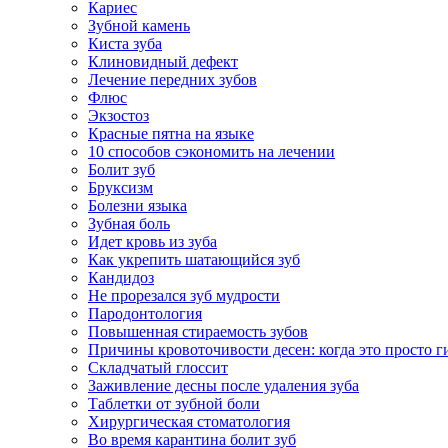
Кариес
Зубной камень
Киста зуба
Клиновидный дефект
Лечение передних зубов
Флюс
Экзостоз
Красные пятна на языке
10 способов сэкономить на лечении
Болит зуб
Бруксизм
Болезни языка
Зубная боль
Идет кровь из зуба
Как укрепить шатающийся зуб
Кандидоз
Не прорезался зуб мудрости
Пародонтология
Повышенная стираемость зубов
Причины кровоточивости десен: когда это просто ги
Складчатый глоссит
Заживление десны после удаления зуба
Таблетки от зубной боли
Хирургическая стоматология
Во время карантина болит зуб