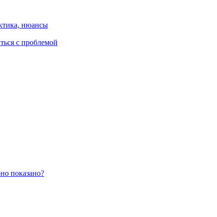
ктика, нюансы
иться с проблемой
оно показано?