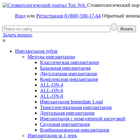
Стоматологический пор
Вход
или
Регистрация
8 (800) 500-17-64
Обратный звонок
Задать вопрос
≡
Имплантация зубов
Методы имплантации
Классическая имплантация
Базальная имплантация
Двухэтапная имплантация
Комплексная имплантация
ALL-ON-4
ALL-ON-6
ALL-ON-8
Имплантация Immediate Load
Трансгингивальная имплантация
Дентальная имплантация
Имплантация с немедленной нагрузкой
Скуловая имплантация
Комбинированная имплантация
Имплантация за 1 день