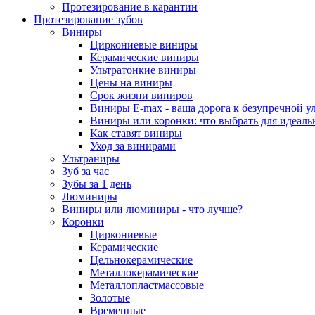
Протезирование в карантин
Протезирование зубов
Виниры
Циркониевые виниры
Керамические виниры
Ультратонкие виниры
Цены на виниры
Срок жизни виниров
Виниры E-max - ваша дорога к безупречной у
Виниры или коронки: что выбрать для идеал
Как ставят виниры
Уход за винирами
Ультраниры
Зуб за час
Зубы за 1 день
Люминиры
Виниры или люминиры - что лучше?
Коронки
Циркониевые
Керамические
Цельнокерамические
Металлокерамические
Металлопластмассовые
Золотые
Временные