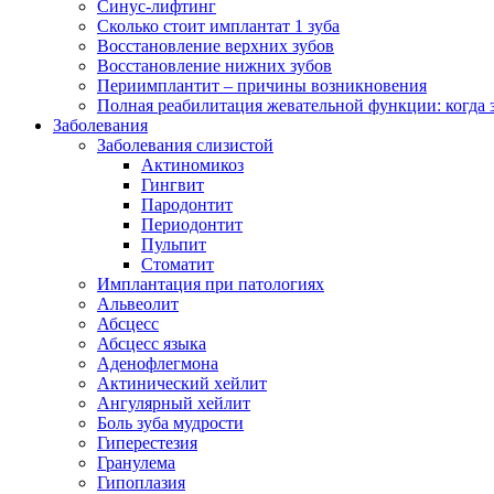
Синус-лифтинг
Сколько стоит имплантат 1 зуба
Восстановление верхних зубов
Восстановление нижних зубов
Периимплантит – причины возникновения
Полная реабилитация жевательной функции: когда 
Заболевания
Заболевания слизистой
Актиномикоз
Гингвит
Пародонтит
Периодонтит
Пульпит
Стоматит
Имплантация при патологиях
Альвеолит
Абсцесс
Абсцесс языка
Аденофлегмона
Актинический хейлит
Ангулярный хейлит
Боль зуба мудрости
Гиперестезия
Гранулема
Гипоплазия