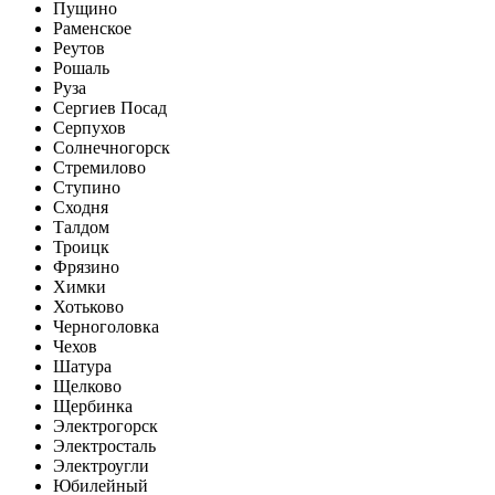
Пущино
Раменское
Реутов
Рошаль
Руза
Сергиев Посад
Серпухов
Солнечногорск
Стремилово
Ступино
Сходня
Талдом
Троицк
Фрязино
Химки
Хотьково
Черноголовка
Чехов
Шатура
Щелково
Щербинка
Электрогорск
Электросталь
Электроугли
Юбилейный