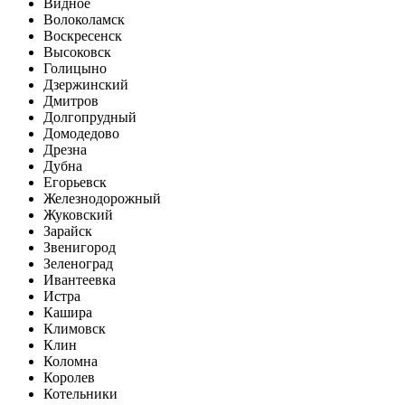
Видное
Волоколамск
Воскресенск
Высоковск
Голицыно
Дзержинский
Дмитров
Долгопрудный
Домодедово
Дрезна
Дубна
Егорьевск
Железнодорожный
Жуковский
Зарайск
Звенигород
Зеленоград
Ивантеевка
Истра
Кашира
Климовск
Клин
Коломна
Королев
Котельники