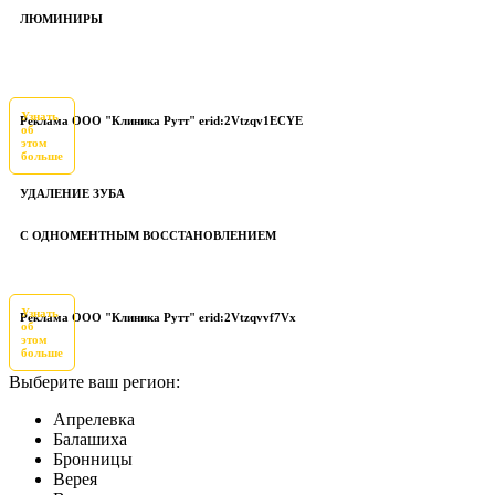
ЛЮМИНИРЫ
Узнать
Реклама ООО "Клиника Рутт" erid:2Vtzqv1ECYE
об
этом
больше
УДАЛЕНИЕ ЗУБА
С ОДНОМЕНТНЫМ ВОССТАНОВЛЕНИЕМ
Узнать
Реклама ООО "Клиника Рутт" erid:2Vtzqvvf7Vx
об
этом
больше
Выберите ваш регион:
Апрелевка
Балашиха
Бронницы
Верея