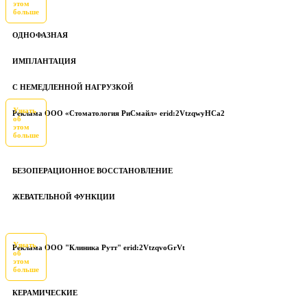
этом
больше
ОДНОФАЗНАЯ
ИМПЛАНТАЦИЯ
С НЕМЕДЛЕННОЙ НАГРУЗКОЙ
Узнать
Реклама ООО «Стоматология РиСмайл» erid:2VtzqwyHCa2
об
этом
больше
БЕЗОПЕРАЦИОННОЕ ВОССТАНОВЛЕНИЕ
ЖЕВАТЕЛЬНОЙ ФУНКЦИИ
Узнать
Реклама ООО "Клиника Рутт" erid:2VtzqvoGrVt
об
этом
больше
КЕРАМИЧЕСКИЕ