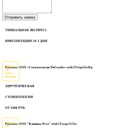
УНИКАЛЬНАЯ ЭКСПРЕСС
ИМПЛАНТАЦИЯ ЗА 3 ДНЯ
Узнать
Реклама ООО «Стоматология РиСмайл» erid:2VtzqxXsvKp
об
этом
больше
ХИРУРГИЧЕСКАЯ
СТОМАТОЛОГИЯ
ОТ 1000 РУБ.
Узнать
Реклама ООО "Клиника Рутт" erid:2Vtzqw51Tzv
об