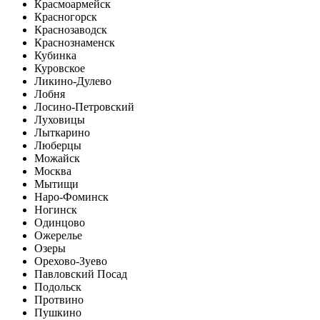
Красмоармейск
Красногорск
Краснозаводск
Краснознаменск
Кубинка
Куровское
Ликино-Дулево
Лобня
Лосино-Петровский
Луховицы
Лыткарино
Люберцы
Можайск
Москва
Мытищи
Наро-Фоминск
Ногинск
Одинцово
Ожерелье
Озеры
Орехово-Зуево
Павловский Посад
Подольск
Протвино
Пушкино