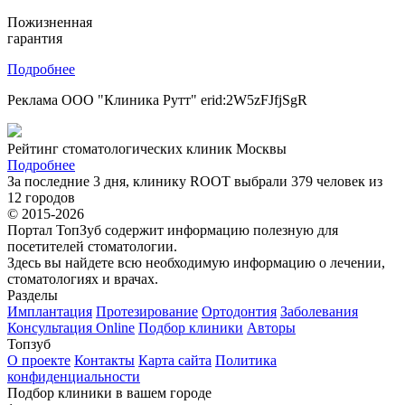
Пожизненная
гарантия
Подробнее
Реклама ООО "Клиника Рутт" erid:2W5zFJfjSgR
Рейтинг стоматологических клиник Москвы
Подробнее
За последние 3 дня, клинику ROOT выбрали 379 человек из
12 городов
© 2015-2026
Портал ТопЗуб содержит информацию полезную для
посетителей стоматологии.
Здесь вы найдете всю необходимую информацию о лечении,
стоматологиях и врачах.
Разделы
Имплантация
Протезирование
Ортодонтия
Заболевания
Консультация Online
Подбор клиники
Авторы
Топзуб
О проекте
Контакты
Карта сайта
Политика
конфиденциальности
Подбор клиники в вашем городе