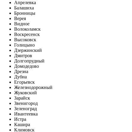
Апрелевка
Балашиха
Бронницы
Верея
Видное
Волоколамск
Воскресенск
Высоковск
Голицыно
Дзержинский
Дмитров
Долгопрудный
Домодедово
Дрезна
Дубна
Егорьевск
Железнодорожный
Жуковский
Зарайск
Звенигород
Зеленоград
Ивантеевка
Истра
Кашира
Климовск