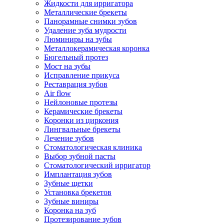
Жидкости для ирригатора
Металлические брекеты
Панорамные снимки зубов
Удаление зуба мудрости
Люминиры на зубы
Металлокерамическая коронка
Бюгельный протез
Мост на зубы
Исправление прикуса
Реставрация зубов
Air flow
Нейлоновые протезы
Керамические брекеты
Коронки из циркония
Лингвальные брекеты
Лечение зубов
Стоматологическая клиника
Выбор зубной пасты
Стоматологический ирригатор
Имплантация зубов
Зубные щетки
Установка брекетов
Зубные виниры
Коронка на зуб
Протезирование зубов