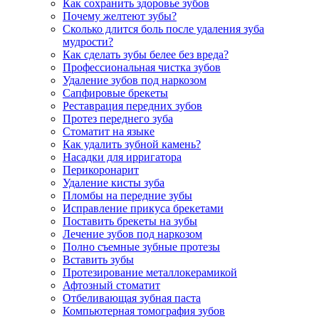
Как сохранить здоровье зубов
Почему желтеют зубы?
Сколько длится боль после удаления зуба
мудрости?
Как сделать зубы белее без вреда?
Профессиональная чистка зубов
Удаление зубов под наркозом
Сапфировые брекеты
Реставрация передних зубов
Протез переднего зуба
Стоматит на языке
Как удалить зубной камень?
Насадки для ирригатора
Перикоронарит
Удаление кисты зуба
Пломбы на передние зубы
Исправление прикуса брекетами
Поставить брекеты на зубы
Лечение зубов под наркозом
Полно съемные зубные протезы
Вставить зубы
Протезирование металлокерамикой
Афтозный стоматит
Отбеливающая зубная паста
Компьютерная томография зубов