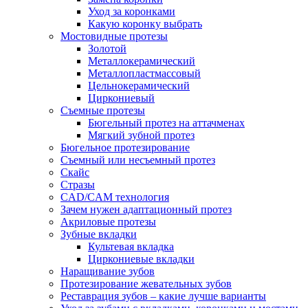
Уход за коронками
Какую коронку выбрать
Мостовидные протезы
Золотой
Металлокерамический
Металлопластмассовый
Цельнокерамический
Циркониевый
Съемные протезы
Бюгельный протез на аттачменах
Мягкий зубной протез
Бюгельное протезирование
Съемный или несъемный протез
Скайс
Стразы
CAD/CAM технология
Зачем нужен адаптационный протез
Акриловые протезы
Зубные вкладки
Культевая вкладка
Циркониевые вкладки
Наращивание зубов
Протезирование жевательных зубов
Реставрация зубов – какие лучше варианты