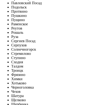
Павловский Посад
Подольск
Протвино
Пушкино
Пущино
Раменское
Реутов
Рошаль
Руза
Сергиев Посад
Серпухов
Солнечногорск
Стремилово
Ступино
Сходня
Талдом
Троицк
Фрязино
Химки
Хотьково
Черноголовка
Чехов
Шатура
Щелково
Щербинка