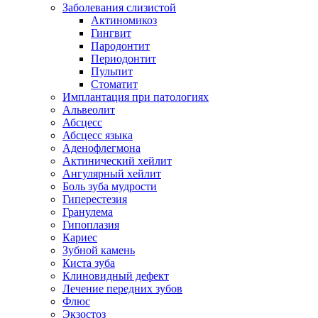
Заболевания слизистой
Актиномикоз
Гингвит
Пародонтит
Периодонтит
Пульпит
Стоматит
Имплантация при патологиях
Альвеолит
Абсцесс
Абсцесс языка
Аденофлегмона
Актинический хейлит
Ангулярный хейлит
Боль зуба мудрости
Гиперестезия
Гранулема
Гипоплазия
Кариес
Зубной камень
Киста зуба
Клиновидный дефект
Лечение передних зубов
Флюс
Экзостоз