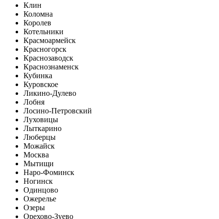
Клин
Коломна
Королев
Котельники
Красмоармейск
Красногорск
Краснозаводск
Краснознаменск
Кубинка
Куровское
Ликино-Дулево
Лобня
Лосино-Петровский
Луховицы
Лыткарино
Люберцы
Можайск
Москва
Мытищи
Наро-Фоминск
Ногинск
Одинцово
Ожерелье
Озеры
Орехово-Зуево