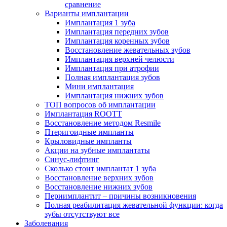
сравнение
Варианты имплантации
Имплантация 1 зуба
Имплантация передних зубов
Имплантация коренных зубов
Восстановление жевательных зубов
Имплантация верхней челюсти
Имплантация при атрофии
Полная имплантация зубов
Мини имплантация
Имплантация нижних зубов
ТОП вопросов об имплантации
Имплантация ROOTT
Восстановление методом Resmile
Птеригоидные импланты
Крыловидные импланты
Акции на зубные имплантаты
Синус-лифтинг
Сколько стоит имплантат 1 зуба
Восстановление верхних зубов
Восстановление нижних зубов
Периимплантит – причины возникновения
Полная реабилитация жевательной функции: когда
зубы отсутствуют все
Заболевания