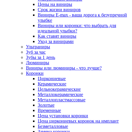
Цены на виниры
Срок жизни виниров
Виниры E-max - ваша дорога к безупречной
улыбке
Виниры или коронки: что выбрать для
идеальной улыбки?
Как ставят виниры
Уход за винирами
Ультраниры
Зуб за час
Зубы за 1 день
Люминиры
Виниры или люминиры - что лучше?
Коронки
Циркониевые
Керамические
Цельнокерамические
Металлокерамические
Металлопластмассовые
Золотые
Временные
Цена установки коронки
Цена циркониевых коронок на имплант
Безметалловые
Замена коронки