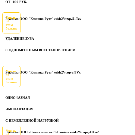
ОТ 1000 РУБ.
Узнать
Реклама ООО "Клиника Рутт" erid:2Vtzqw51Tzv
об
этом
больше
УДАЛЕНИЕ ЗУБА
С ОДНОМЕНТНЫМ ВОССТАНОВЛЕНИЕМ
Узнать
Реклама ООО "Клиника Рутт" erid:2Vtzqvvf7Vx
об
этом
больше
ОДНОФАЗНАЯ
ИМПЛАНТАЦИЯ
С НЕМЕДЛЕННОЙ НАГРУЗКОЙ
Узнать
Реклама ООО «Стоматология РиСмайл» erid:2VtzqwyHCa2
об