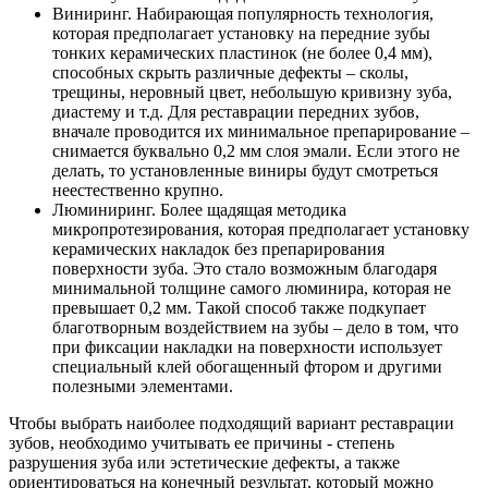
Виниринг. Набирающая популярность технология,
которая предполагает установку на передние зубы
тонких керамических пластинок (не более 0,4 мм),
способных скрыть различные дефекты – сколы,
трещины, неровный цвет, небольшую кривизну зуба,
диастему и т.д. Для реставрации передних зубов,
вначале проводится их минимальное препарирование –
снимается буквально 0,2 мм слоя эмали. Если этого не
делать, то установленные виниры будут смотреться
неестественно крупно.
Люминиринг. Более щадящая методика
микропротезирования, которая предполагает установку
керамических накладок без препарирования
поверхности зуба. Это стало возможным благодаря
минимальной толщине самого люминира, которая не
превышает 0,2 мм. Такой способ также подкупает
благотворным воздействием на зубы – дело в том, что
при фиксации накладки на поверхности использует
специальный клей обогащенный фтором и другими
полезными элементами.
Чтобы выбрать наиболее подходящий вариант реставрации
зубов, необходимо учитывать ее причины - степень
разрушения зуба или эстетические дефекты, а также
ориентироваться на конечный результат, который можно