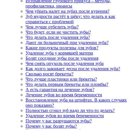
Исправление глубокого прикуса – методы,
профилактика, нюансы
Чем убрать налет на зубах после курения?
Зуб мудрости растёт в щёку: что делать и как
справиться с проблемой
Чем лучше отбелить зубы?
Что будет, если не чистить зубы?
Что делать после удаления зуба?
Дают ли больничный при удалении зуба?
Какие продукты полезны для зубов?
Удаление зуба у кормящей матери
Болят соседние зубы после удаления
Чем снять опухоль после удаления зуба
Как долго заживает десна после удаления зуба?
Сколько носят брекеты?
Что лучше пластинки или брекеты?
Что делать первым брекеты или пломбы?
А есть гарантия на лечение зубов?
Лечение зубов во время беременности
Восстановление зуба на штифтах. В каких случаях
оно показано?
Полностью сгнил зуб надо ли что-то делать?
Удаление зубов во время беременности
Почему у вас разрушаются зубы?
Почему у вас болят зубы?