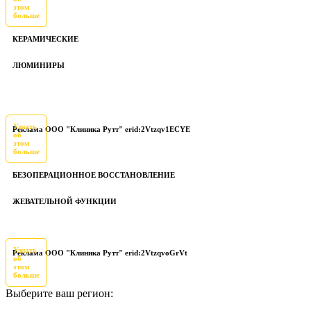
этом
больше
КЕРАМИЧЕСКИЕ
ЛЮМИНИРЫ
Узнать
Реклама ООО "Клиника Рутт" erid:2Vtzqv1ECYE
об
этом
больше
БЕЗОПЕРАЦИОННОЕ ВОССТАНОВЛЕНИЕ
ЖЕВАТЕЛЬНОЙ ФУНКЦИИ
Узнать
Реклама ООО "Клиника Рутт" erid:2VtzqvoGrVt
об
этом
больше
Выберите ваш регион: