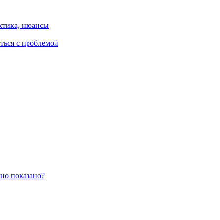
ктика, нюансы
иться с проблемой
оно показано?