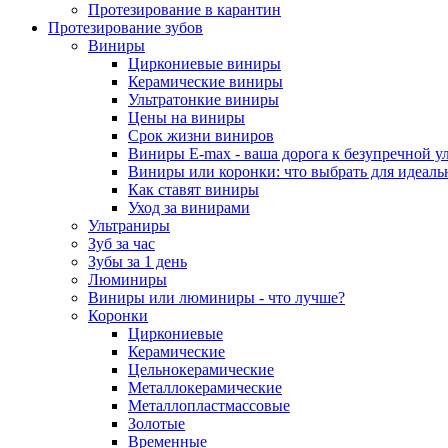
Протезирование в карантин
Протезирование зубов
Виниры
Циркониевые виниры
Керамические виниры
Ультратонкие виниры
Цены на виниры
Срок жизни виниров
Виниры E-max - ваша дорога к безупречной у
Виниры или коронки: что выбрать для идеал
Как ставят виниры
Уход за винирами
Ультраниры
Зуб за час
Зубы за 1 день
Люминиры
Виниры или люминиры - что лучше?
Коронки
Циркониевые
Керамические
Цельнокерамические
Металлокерамические
Металлопластмассовые
Золотые
Временные