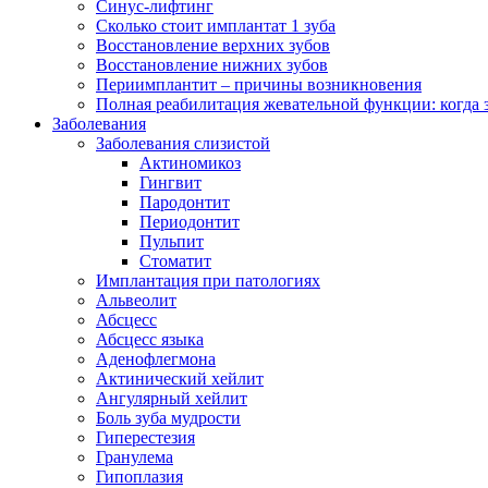
Синус-лифтинг
Сколько стоит имплантат 1 зуба
Восстановление верхних зубов
Восстановление нижних зубов
Периимплантит – причины возникновения
Полная реабилитация жевательной функции: когда 
Заболевания
Заболевания слизистой
Актиномикоз
Гингвит
Пародонтит
Периодонтит
Пульпит
Стоматит
Имплантация при патологиях
Альвеолит
Абсцесс
Абсцесс языка
Аденофлегмона
Актинический хейлит
Ангулярный хейлит
Боль зуба мудрости
Гиперестезия
Гранулема
Гипоплазия