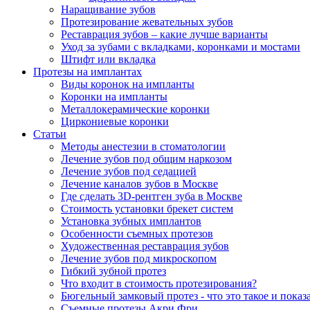
Наращивание зубов
Протезирование жевательных зубов
Реставрация зубов – какие лучше варианты
Уход за зубами с вкладками, коронками и мостами
Штифт или вкладка
Протезы на имплантах
Виды коронок на импланты
Коронки на импланты
Металлокерамические коронки
Циркониевые коронки
Статьи
Методы анестезии в стоматологии
Лечение зубов под общим наркозом
Лечение зубов под седацией
Лечение каналов зубов в Москве
Где сделать 3D-рентген зуба в Москве
Стоимость установки брекет систем
Установка зубных имплантов
Особенности съемных протезов
Художественная реставрация зубов
Лечение зубов под микроскопом
Гибкий зубной протез
Что входит в стоимость протезирования?
Бюгельный замковый протез - что это такое и показ
Съемные протезы Акри Фри