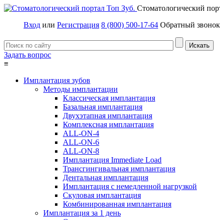
Стоматологический пор
Вход
или
Регистрация
8 (800) 500-17-64
Обратный звонок
Задать вопрос
≡
Имплантация зубов
Методы имплантации
Классическая имплантация
Базальная имплантация
Двухэтапная имплантация
Комплексная имплантация
ALL-ON-4
ALL-ON-6
ALL-ON-8
Имплантация Immediate Load
Трансгингивальная имплантация
Дентальная имплантация
Имплантация с немедленной нагрузкой
Скуловая имплантация
Комбинированная имплантация
Имплантация за 1 день