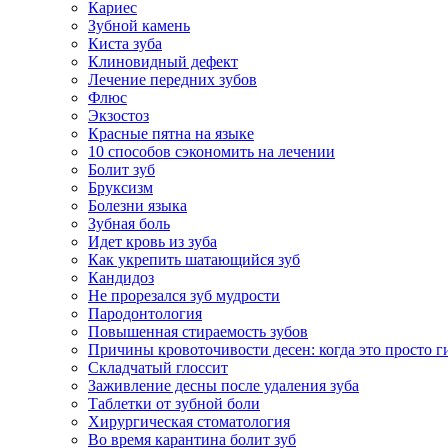
Кариес
Зубной камень
Киста зуба
Клиновидный дефект
Лечение передних зубов
Флюс
Экзостоз
Красные пятна на языке
10 способов сэкономить на лечении
Болит зуб
Бруксизм
Болезни языка
Зубная боль
Идет кровь из зуба
Как укрепить шатающийся зуб
Кандидоз
Не прорезался зуб мудрости
Пародонтология
Повышенная стираемость зубов
Причины кровоточивости десен: когда это просто ги
Складчатый глоссит
Заживление десны после удаления зуба
Таблетки от зубной боли
Хирургическая стоматология
Во время карантина болит зуб