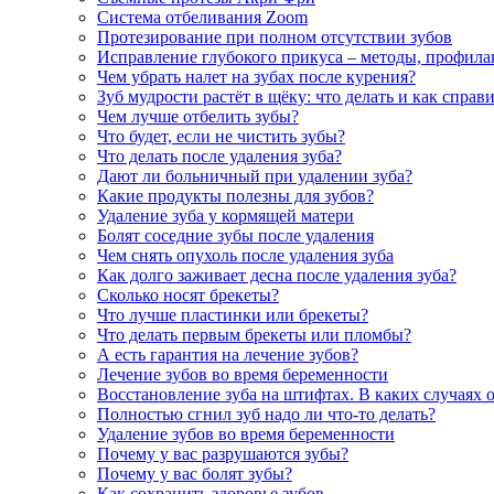
Система отбеливания Zoom
Протезирование при полном отсутствии зубов
Исправление глубокого прикуса – методы, профила
Чем убрать налет на зубах после курения?
Зуб мудрости растёт в щёку: что делать и как справ
Чем лучше отбелить зубы?
Что будет, если не чистить зубы?
Что делать после удаления зуба?
Дают ли больничный при удалении зуба?
Какие продукты полезны для зубов?
Удаление зуба у кормящей матери
Болят соседние зубы после удаления
Чем снять опухоль после удаления зуба
Как долго заживает десна после удаления зуба?
Сколько носят брекеты?
Что лучше пластинки или брекеты?
Что делать первым брекеты или пломбы?
А есть гарантия на лечение зубов?
Лечение зубов во время беременности
Восстановление зуба на штифтах. В каких случаях 
Полностью сгнил зуб надо ли что-то делать?
Удаление зубов во время беременности
Почему у вас разрушаются зубы?
Почему у вас болят зубы?
Как сохранить здоровье зубов