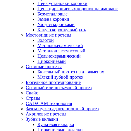
Цена установки коронки
Цена циркониевых коронок на имплант
Безметалловые
Замена коронки
Уход за коронками
Какую коронку выбрать
Мостовидные протезы
Золотой
Металлокерамический
Металлопластмассовый
Цельнокерамический
Циркониевый
Съемные протезы
Бюгельный протез на аттачменах
Мягкий зубной протез
Бюгельное протезирование
Съемный или несъемный протез
Скайс
Стразы
CAD/CAM технология
Зачем нужен адаптационный протез
Акриловые протезы
Зубные вкладки
Культевая вкладка
Циркониевые вкладки