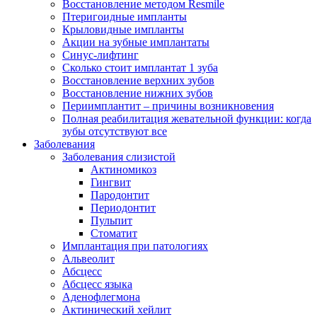
Восстановление методом Resmile
Птеригоидные импланты
Крыловидные импланты
Акции на зубные имплантаты
Синус-лифтинг
Сколько стоит имплантат 1 зуба
Восстановление верхних зубов
Восстановление нижних зубов
Периимплантит – причины возникновения
Полная реабилитация жевательной функции: когда
зубы отсутствуют все
Заболевания
Заболевания слизистой
Актиномикоз
Гингвит
Пародонтит
Периодонтит
Пульпит
Стоматит
Имплантация при патологиях
Альвеолит
Абсцесс
Абсцесс языка
Аденофлегмона
Актинический хейлит