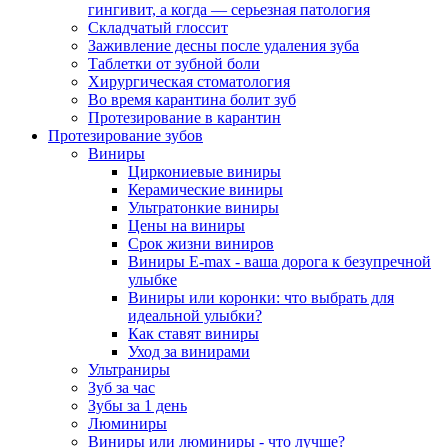
гингивит, а когда — серьезная патология
Складчатый глоссит
Заживление десны после удаления зуба
Таблетки от зубной боли
Хирургическая стоматология
Во время карантина болит зуб
Протезирование в карантин
Протезирование зубов
Виниры
Циркониевые виниры
Керамические виниры
Ультратонкие виниры
Цены на виниры
Срок жизни виниров
Виниры E-max - ваша дорога к безупречной
улыбке
Виниры или коронки: что выбрать для
идеальной улыбки?
Как ставят виниры
Уход за винирами
Ультраниры
Зуб за час
Зубы за 1 день
Люминиры
Виниры или люминиры - что лучше?