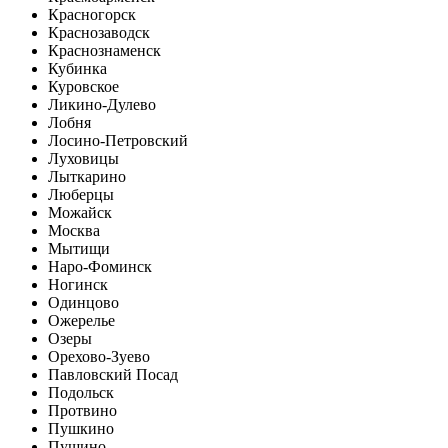
Красногорск
Краснозаводск
Краснознаменск
Кубинка
Куровское
Ликино-Дулево
Лобня
Лосино-Петровский
Луховицы
Лыткарино
Люберцы
Можайск
Москва
Мытищи
Наро-Фоминск
Ногинск
Одинцово
Ожерелье
Озеры
Орехово-Зуево
Павловский Посад
Подольск
Протвино
Пушкино
Пущино