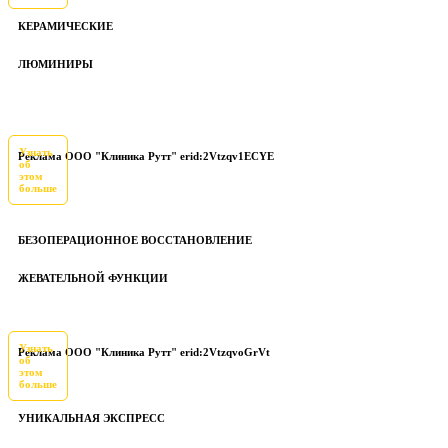
КЕРАМИЧЕСКИЕ
ЛЮМИНИРЫ
Узнать
Реклама ООО "Клиника Рутт" erid:2Vtzqv1ECYE
об
этом
больше
БЕЗОПЕРАЦИОННОЕ ВОССТАНОВЛЕНИЕ
ЖЕВАТЕЛЬНОЙ ФУНКЦИИ
Узнать
Реклама ООО "Клиника Рутт" erid:2VtzqvoGrVt
об
этом
больше
УНИКАЛЬНАЯ ЭКСПРЕСС