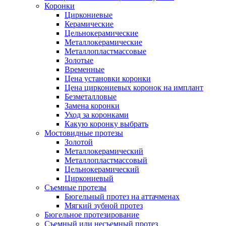
Коронки
Циркониевые
Керамические
Цельнокерамические
Металлокерамические
Металлопластмассовые
Золотые
Временные
Цена установки коронки
Цена циркониевых коронок на имплант
Безметалловые
Замена коронки
Уход за коронками
Какую коронку выбрать
Мостовидные протезы
Золотой
Металлокерамический
Металлопластмассовый
Цельнокерамический
Циркониевый
Съемные протезы
Бюгельный протез на аттачменах
Мягкий зубной протез
Бюгельное протезирование
Съемный или несъемный протез