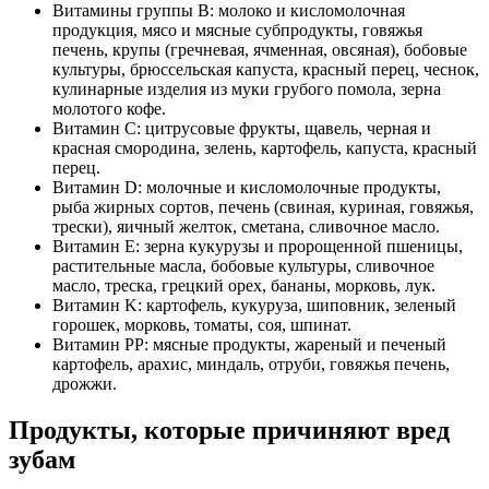
Витамины группы B: молоко и кисломолочная
продукция, мясо и мясные субпродукты, говяжья
печень, крупы (гречневая, ячменная, овсяная), бобовые
культуры, брюссельская капуста, красный перец, чеснок,
кулинарные изделия из муки грубого помола, зерна
молотого кофе.
Витамин C: цитрусовые фрукты, щавель, черная и
красная смородина, зелень, картофель, капуста, красный
перец.
Витамин D: молочные и кисломолочные продукты,
рыба жирных сортов, печень (свиная, куриная, говяжья,
трески), яичный желток, сметана, сливочное масло.
Витамин E: зерна кукурузы и пророщенной пшеницы,
растительные масла, бобовые культуры, сливочное
масло, треска, грецкий орех, бананы, морковь, лук.
Витамин K: картофель, кукуруза, шиповник, зеленый
горошек, морковь, томаты, соя, шпинат.
Витамин PP: мясные продукты, жареный и печеный
картофель, арахис, миндаль, отруби, говяжья печень,
дрожжи.
Продукты, которые причиняют вред
зубам