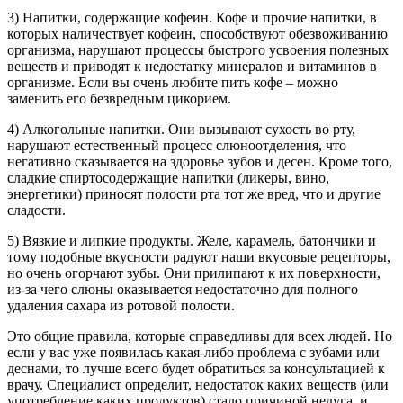
3) Напитки, содержащие кофеин. Кофе и прочие напитки, в
которых наличествует кофеин, способствуют обезвоживанию
организма, нарушают процессы быстрого усвоения полезных
веществ и приводят к недостатку минералов и витаминов в
организме. Если вы очень любите пить кофе – можно
заменить его безвредным цикорием.
4) Алкогольные напитки. Они вызывают сухость во рту,
нарушают естественный процесс слюноотделения, что
негативно сказывается на здоровье зубов и десен. Кроме того,
сладкие спиртосодержащие напитки (ликеры, вино,
энергетики) приносят полости рта тот же вред, что и другие
сладости.
5) Вязкие и липкие продукты. Желе, карамель, батончики и
тому подобные вкусности радуют наши вкусовые рецепторы,
но очень огорчают зубы. Они прилипают к их поверхности,
из-за чего слюны оказывается недостаточно для полного
удаления сахара из ротовой полости.
Это общие правила, которые справедливы для всех людей. Но
если у вас уже появилась какая-либо проблема с зубами или
деснами, то лучше всего будет обратиться за консультацией к
врачу. Специалист определит, недостаток каких веществ (или
употребление каких продуктов) стало причиной недуга, и