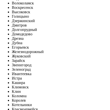
Волоколамск
Воскресенск
Высоковск
Голицыно
Дзержинский
Дмитров
Долгопрудный
Домодедово
Дрезна
Дубна
Егорьевск
Железнодорожный
Жуковский
Зарайск
Звенигород
Зеленоград
Ивантеевка
Истра
Кашира
Климовск
Клин
Коломна
Королев
Котельники
Красмоармейск