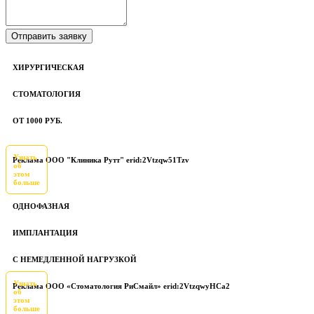
ХИРУРГИЧЕСКАЯ
СТОМАТОЛОГИЯ
ОТ 1000 РУБ.
Узнать
Реклама ООО "Клиника Рутт" erid:2Vtzqw51Tzv
об
этом
больше
ОДНОФАЗНАЯ
ИМПЛАНТАЦИЯ
С НЕМЕДЛЕННОЙ НАГРУЗКОЙ
Узнать
Реклама ООО «Стоматология РиСмайл» erid:2VtzqwyHCa2
об
этом
больше