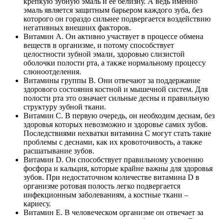
крепкую зубную эмаль и ее белизну. А ведь именно
эмаль является защитным барьером каждого зуба, без
которого он гораздо сильнее подвергается воздействию
негативных внешних факторов.
Витамин А. Он активно участвует в процессе обмена
веществ в организме, и потому способствует
целостности зубной эмали, здоровью слизистой
оболочки полости рта, а также нормальному процессу
слюноотделения.
Витамины группы B. Они отвечают за поддержание
здорового состояния костной и мышечной систем. Для
полости рта это означает сильные десны и правильную
структуру зубной ткани.
Витамин C. В первую очередь, он необходим деснам, без
здоровья которых невозможно и здоровье самих зубов.
Последствиями нехватки витамина C могут стать такие
проблемы с деснами, как их кровоточивость, а также
расшатывание зубов.
Витамин D. Он способствует правильному усвоению
фосфора и кальция, которые крайне важны для здоровья
зубов. При недостаточном количестве витамина D в
организме ротовая полость легко подвергается
инфекционным заболеваниям, а костные ткани –
кариесу.
Витамин E. В человеческом организме он отвечает за