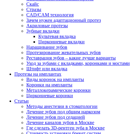
Скайс
Стразы
CAD/CAM технология
Зачем нужен адаптационный протез
Акриловые протезы
Зубные вкладки
Культевая вкладка
Циркониевые вкладки
Наращивание зубов
Протезирование жевательных зубов
Реставрация зубов – какие лучше варианты
Уход за зубами с вкладками, коронками и мостами
Штифт или вкладка
Протезы на имплантах
Виды коронок на импланты
Коронки на импланты
Металлокерамические коронки
Циркониевые коронки
Статьи
Методы анестезии в стоматологии
Лечение зубов под общим наркозом
Лечение зубов под седацией
Лечение каналов зубов в Москве
Где сделать 3D-рентген зуба в Москве
Стоимость установки брекет систем