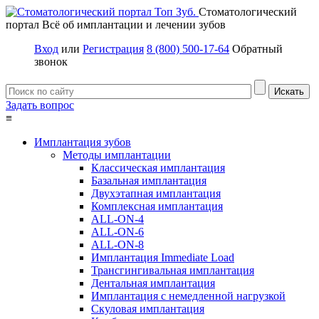
Стоматологический
портал
Всё об имплантации и лечении зубов
Вход
или
Регистрация
8 (800) 500-17-64
Обратный
звонок
Задать вопрос
≡
Имплантация зубов
Методы имплантации
Классическая имплантация
Базальная имплантация
Двухэтапная имплантация
Комплексная имплантация
ALL-ON-4
ALL-ON-6
ALL-ON-8
Имплантация Immediate Load
Трансгингивальная имплантация
Дентальная имплантация
Имплантация с немедленной нагрузкой
Скуловая имплантация