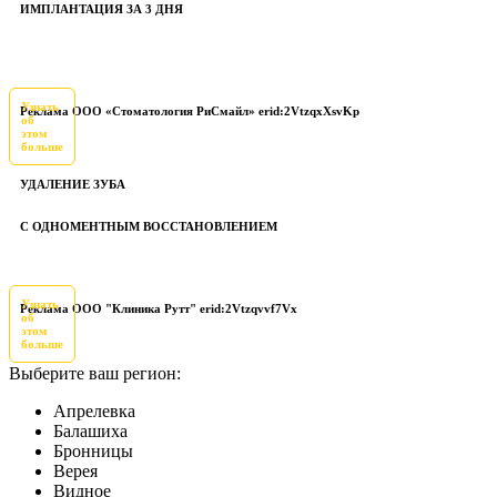
ИМПЛАНТАЦИЯ ЗА 3 ДНЯ
Узнать
Реклама ООО «Стоматология РиСмайл» erid:2VtzqxXsvKp
об
этом
больше
УДАЛЕНИЕ ЗУБА
С ОДНОМЕНТНЫМ ВОССТАНОВЛЕНИЕМ
Узнать
Реклама ООО "Клиника Рутт" erid:2Vtzqvvf7Vx
об
этом
больше
Выберите ваш регион:
Апрелевка
Балашиха
Бронницы
Верея
Видное