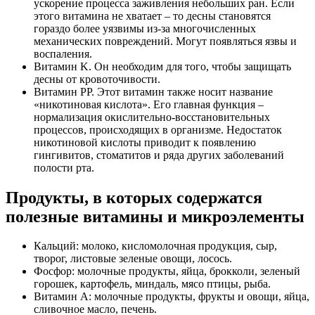
ускорение процесса заживления небольших ран. Если
этого витамина не хватает – то десны становятся
гораздо более уязвимы из-за многочисленных
механических повреждений. Могут появляться язвы и
воспаления.
Витамин K. Он необходим для того, чтобы защищать
десны от кровоточивости.
Витамин PP. Этот витамин также носит название
«никотиновая кислота». Его главная функция –
нормализация окислительно-восстановительных
процессов, происходящих в организме. Недостаток
никотиновой кислоты приводит к появлению
гингивитов, стоматитов и ряда других заболеваний
полости рта.
Продукты, в которых содержатся
полезные витамины и микроэлементы
Кальций: молоко, кисломолочная продукция, сыр,
творог, листовые зеленые овощи, лосось.
Фосфор: молочные продукты, яйца, брокколи, зеленый
горошек, картофель, миндаль, мясо птицы, рыба.
Витамин A: молочные продукты, фрукты и овощи, яйца,
сливочное масло, печень.