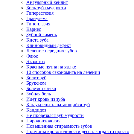
Ангулярный хейлит
Боль зуба мудрости
Гиперестезия
Гранулема
Гипоплазия
Кариес
Зубной камень
Киста зуба
Клиновидный дефект
Лечение передних зубов
Флюс
Экзостоз
Красные пятна на языке
10 способов сэкономить на лечении
Болит зуб
Бруксизм
Болезни языка
Зубная боль
Идет кровь из зуба
Как укрепить шатающийся зуб
Кандидоз
Не прорезался зуб мудрости
Пародонтология
Повышенная стираемость зубов
Причины кровоточивости десен: когда это просто