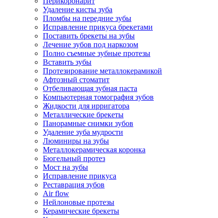
Перикоронарит
Удаление кисты зуба
Пломбы на передние зубы
Исправление прикуса брекетами
Поставить брекеты на зубы
Лечение зубов под наркозом
Полно съемные зубные протезы
Вставить зубы
Протезирование металлокерамикой
Афтозный стоматит
Отбеливающая зубная паста
Компьютерная томография зубов
Жидкости для ирригатора
Металлические брекеты
Панорамные снимки зубов
Удаление зуба мудрости
Люминиры на зубы
Металлокерамическая коронка
Бюгельный протез
Мост на зубы
Исправление прикуса
Реставрация зубов
Air flow
Нейлоновые протезы
Керамические брекеты