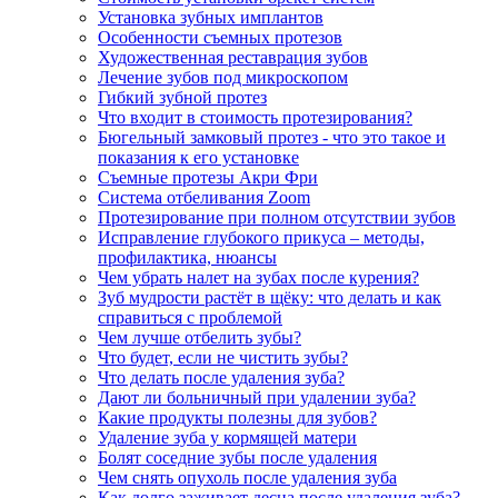
Установка зубных имплантов
Особенности съемных протезов
Художественная реставрация зубов
Лечение зубов под микроскопом
Гибкий зубной протез
Что входит в стоимость протезирования?
Бюгельный замковый протез - что это такое и
показания к его установке
Съемные протезы Акри Фри
Система отбеливания Zoom
Протезирование при полном отсутствии зубов
Исправление глубокого прикуса – методы,
профилактика, нюансы
Чем убрать налет на зубах после курения?
Зуб мудрости растёт в щёку: что делать и как
справиться с проблемой
Чем лучше отбелить зубы?
Что будет, если не чистить зубы?
Что делать после удаления зуба?
Дают ли больничный при удалении зуба?
Какие продукты полезны для зубов?
Удаление зуба у кормящей матери
Болят соседние зубы после удаления
Чем снять опухоль после удаления зуба
Как долго заживает десна после удаления зуба?