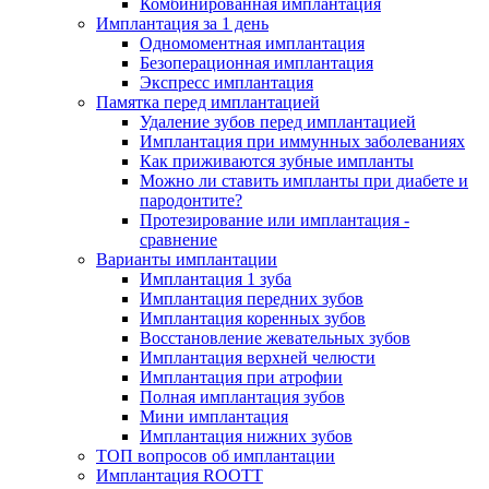
Комбинированная имплантация
Имплантация за 1 день
Одномоментная имплантация
Безоперационная имплантация
Экспресс имплантация
Памятка перед имплантацией
Удаление зубов перед имплантацией
Имплантация при иммунных заболеваниях
Как приживаются зубные импланты
Можно ли ставить импланты при диабете и
пародонтите?
Протезирование или имплантация -
сравнение
Варианты имплантации
Имплантация 1 зуба
Имплантация передних зубов
Имплантация коренных зубов
Восстановление жевательных зубов
Имплантация верхней челюсти
Имплантация при атрофии
Полная имплантация зубов
Мини имплантация
Имплантация нижних зубов
ТОП вопросов об имплантации
Имплантация ROOTT