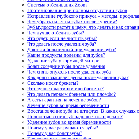
Система отбеливания Zoom
Протезирование при полном отсутствии зубов
Исправление глубокого прикуса – методы, профила
Чем убрать налет на зубах после курения?
Зуб мудрости растёт в щёку: что делать и как справ
Чем лучше отбелить зубы?
Что будет, если не чистить зубы?
Что делать после удаления зуба?
Дают ли больничный при удалении зуба?
Какие продукты полезны для зубов?
Удаление зуба у кормящей матери
Болят соседние зубы после удаления
Чем снять опухоль после удаления зуба
Как долго заживает десна после удаления зуба?
Сколько носят брекеты?
Что лучше пластинки или брекеты?
Что делать первым брекеты или пломбы?
А есть гарантия на лечение зубов?
Лечение зубов во время беременности
Восстановление зуба на штифтах. В каких случаях 
Полностью сгнил зуб надо ли что-то делать?
Удаление зубов во время беременности
Почему у вас разрушаются зубы?
Почему у вас болят зубы?
Как сохранить здоровье зубов