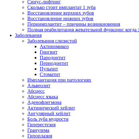
Синус-лифтинг
Сколько стоит имплантат 1 зуба
Восстановление верхних зубов
Восстановление нижних зубов
Периимплантит – причины возникновения
Полная реабилитация жевательной функции: когда 
Заболевания
Заболевания слизистой
Актиномикоз
Гингвит
Пародонтит
Периодонтит
Пульпит
Стоматит
Имплантация при патологиях
Альвеолит
Абсцесс
Абсцесс языка
Аденофлегмона
Актинический хейлит
Ангулярный хейлит
Боль зуба мудрости
Гиперестезия
Гранулема
Гипоплазия