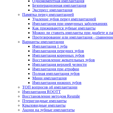
Одномоментная имплантация
Безоперационная имплантация
Экспресс имплантация
Памятка перед имплантацией
Удаление зубов перед имплантацией
Имплантация при иммунных заболеваниях
Как приживаются зубные импланты
Можно ли ставить импланты при диабете и п
Протезирование или имплантация - сравнени
Варианты имплантации
Имплантация 1 зуба
Имплантация передних зубов
Имплантация коренных зубов
Восстановление жевательных зубов
Имплантация верхней челюсти
Имплантация при атрофии
Полная имплантация зубов
Мини имплантация
Имплантация нижних зубов
ТОП вопросов об имплантации
Имплантация ROOTT
Восстановление методом Resmile
Птеригоидные импланты
Крыловидные импланты
Акции на зубные имплантаты