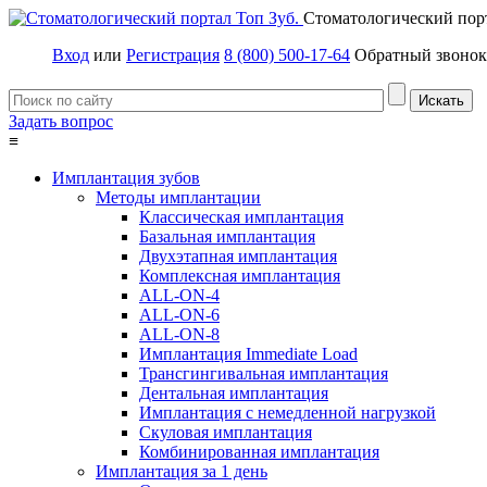
Стоматологический пор
Вход
или
Регистрация
8 (800) 500-17-64
Обратный звонок
Задать вопрос
≡
Имплантация зубов
Методы имплантации
Классическая имплантация
Базальная имплантация
Двухэтапная имплантация
Комплексная имплантация
ALL-ON-4
ALL-ON-6
ALL-ON-8
Имплантация Immediate Load
Трансгингивальная имплантация
Дентальная имплантация
Имплантация с немедленной нагрузкой
Скуловая имплантация
Комбинированная имплантация
Имплантация за 1 день