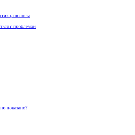
ктика, нюансы
иться с проблемой
оно показано?