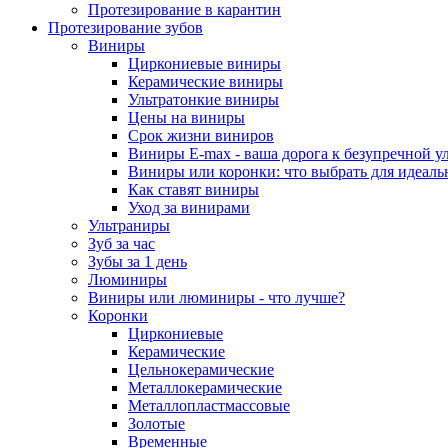
Протезирование в карантин
Протезирование зубов
Виниры
Циркониевые виниры
Керамические виниры
Ультратонкие виниры
Цены на виниры
Срок жизни виниров
Виниры E-max - ваша дорога к безупречной у
Виниры или коронки: что выбрать для идеал
Как ставят виниры
Уход за винирами
Ультраниры
Зуб за час
Зубы за 1 день
Люминиры
Виниры или люминиры - что лучше?
Коронки
Циркониевые
Керамические
Цельнокерамические
Металлокерамические
Металлопластмассовые
Золотые
Временные