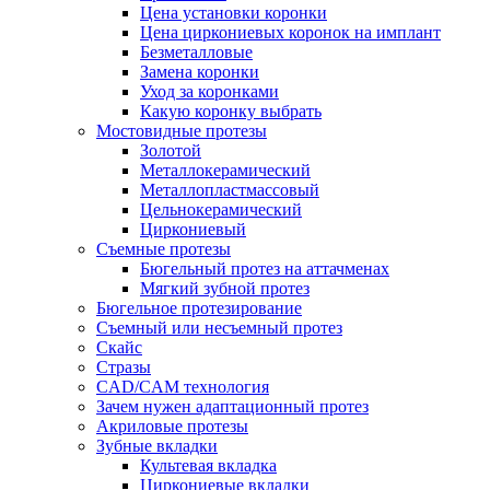
Цена установки коронки
Цена циркониевых коронок на имплант
Безметалловые
Замена коронки
Уход за коронками
Какую коронку выбрать
Мостовидные протезы
Золотой
Металлокерамический
Металлопластмассовый
Цельнокерамический
Циркониевый
Съемные протезы
Бюгельный протез на аттачменах
Мягкий зубной протез
Бюгельное протезирование
Съемный или несъемный протез
Скайс
Стразы
CAD/CAM технология
Зачем нужен адаптационный протез
Акриловые протезы
Зубные вкладки
Культевая вкладка
Циркониевые вкладки