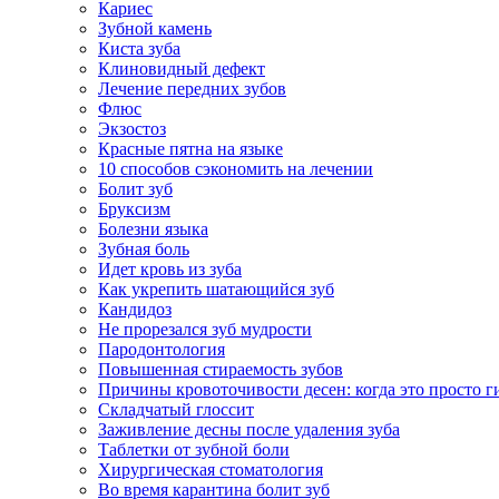
Кариес
Зубной камень
Киста зуба
Клиновидный дефект
Лечение передних зубов
Флюс
Экзостоз
Красные пятна на языке
10 способов сэкономить на лечении
Болит зуб
Бруксизм
Болезни языка
Зубная боль
Идет кровь из зуба
Как укрепить шатающийся зуб
Кандидоз
Не прорезался зуб мудрости
Пародонтология
Повышенная стираемость зубов
Причины кровоточивости десен: когда это просто ги
Складчатый глоссит
Заживление десны после удаления зуба
Таблетки от зубной боли
Хирургическая стоматология
Во время карантина болит зуб