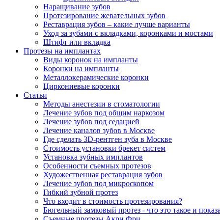
Наращивание зубов
Протезирование жевательных зубов
Реставрация зубов – какие лучше варианты
Уход за зубами с вкладками, коронками и мостами
Штифт или вкладка
Протезы на имплантах
Виды коронок на импланты
Коронки на импланты
Металлокерамические коронки
Циркониевые коронки
Статьи
Методы анестезии в стоматологии
Лечение зубов под общим наркозом
Лечение зубов под седацией
Лечение каналов зубов в Москве
Где сделать 3D-рентген зуба в Москве
Стоимость установки брекет систем
Установка зубных имплантов
Особенности съемных протезов
Художественная реставрация зубов
Лечение зубов под микроскопом
Гибкий зубной протез
Что входит в стоимость протезирования?
Бюгельный замковый протез - что это такое и показ
Съемные протезы Акри Фри