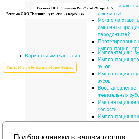
Как приживаются
Реклама ООО "Клиника Рутт" erid:2VtzqvoGrVt
импланты
Реклама ООО "Клиника Рутт" erid:2Vtzqw51Tzv
Можно ли ставит
импланты при ди
пародонтите?
Протезирование 
имплантация - с
Имплантация 1 з
Варианты имплантации
Имплантация пер
зубов
Узнать об этом больше
Узнать об этом больше
Имплантация ко
зубов
Восстановление
жевательных зуб
Имплантация вер
челюсти
Имплантация при
атрофии
Полная имплант
Подбор клиники в вашем городе
зубов