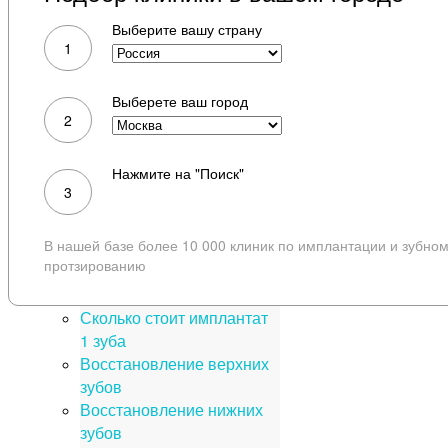
Мини имплантац
Выберите вашу страну
Имплантация ни
1
зубов
ТОП вопросов об
Выберете ваш город
имплантации
2
Имплантация ROOTT
Восстановление методом
Нажмите на "Поиск"
Resmile
3
Птеригоидные импланты
Поиск
Крыловидные импланты
В нашей базе более 10 000 клиник по имплантации и зубно
Акции на зубные
протзированию
имплантаты
Синус-лифтинг
Сколько стоит имплантат
1 зуба
Восстановление верхних
зубов
Восстановление нижних
зубов