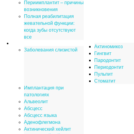
Периимплантит – причины
возникновения
Полная реабилитация
жевательной функции:
когда зубы отсутствуют
все
Заболевания
Актиномикоз
Заболевания слизистой
Гингвит
Пародонтит
Периодонтит
Пульпит
Стоматит
Имплантация при
патологиях
Альвеолит
Абсцесс
Абсцесс языка
Аденофлегмона
Актинический хейлит