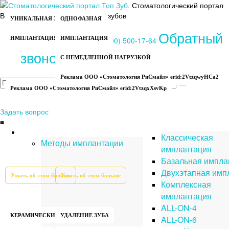
Стоматологический портал
Всё об имплантации и лечении зубов
УНИКАЛЬНАЯ ЭКСПРЕСС
ОДНОФАЗНАЯ
Обратный
ИМПЛАНТАЦИЯ ЗА 3 ДНЯ
ИМПЛАНТАЦИЯ
Вход
или
Регистрация
8 (800) 500-17-64
звонок
С НЕМЕДЛЕННОЙ НАГРУЗКОЙ
Реклама ООО «Стоматология РиСмайл» erid:2VtzqwyHCa2
Реклама ООО «Стоматология РиСмайл» erid:2VtzqxXsvKp
Задать вопрос
≡
Имплантация зубов
Классическая
Методы имплантации
имплантация
Базальная импла
Двухэтапная имп
Узнать об этом больше
Узнать об этом больше
Комплексная
имплантация
ALL-ON-4
КЕРАМИЧЕСКИЕ
УДАЛЕНИЕ ЗУБА
ALL-ON-6