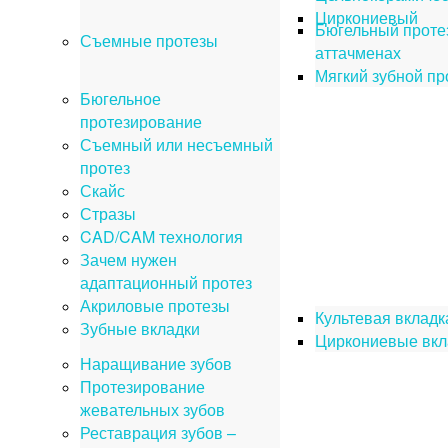
Циркониевый
Бюгельный проте
Съемные протезы
аттачменах
Мягкий зубной пр
Бюгельное
протезирование
Съемный или несъемный
протез
Скайс
Стразы
CAD/CAM технология
Зачем нужен
адаптационный протез
Акриловые протезы
Культевая вкладк
Зубные вкладки
Циркониевые вкл
Наращивание зубов
Протезирование
жевательных зубов
Реставрация зубов –