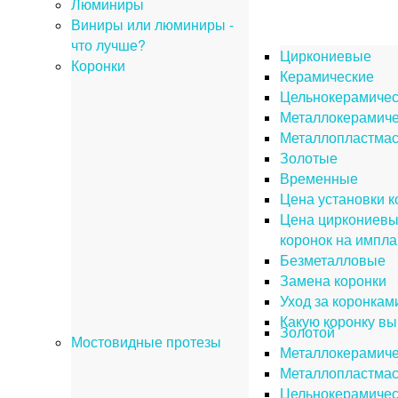
Люминиры
Виниры или люминиры -
что лучше?
Циркониевые
Коронки
Керамические
Цельнокерамичес
Металлокерамиче
Металлопластма
Золотые
Временные
Цена установки к
Цена циркониев
коронок на импла
Безметалловые
Замена коронки
Уход за коронкам
Какую коронку вы
Золотой
Мостовидные протезы
Металлокерамиче
Металлопластма
Цельнокерамичес