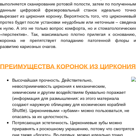
выполняется сканирование ротовой полости, затем по полученным
данным цифровой фрезеровальный станок идеально точно
вырезает из циркония коронку. Вероятность того, что циркониевый
протез будет после установки неудобным или неточным – сведена
к нулю. А это не только вопрос комфорта, но и стоматологических
«перспектив». Так, максимально плотно прилегая к основанию,
коронка не препятствует попаданию патогенной флоры и
развитию кариозных очагов.
ПРЕИМУЩЕСТВА КОРОНОК ИЗ ЦИРКОНИЯ
Высочайшая прочность. Действительно,
невосприимчивость циркония к механическим,
химическим и другим воздействиям буквально поражает
(информация для размышления: из этого материала
создают наружную облицовку для космических кораблей
Shuttle). Циркониевыми «зубами» можно пользоваться, не
опасаясь за их целостность.
Потрясающая эстетичность. Циркониевые зубы можно
приравнять к роскошному украшению, потому что смотрятся
они также «богато». Во-первых, можно идеально точно