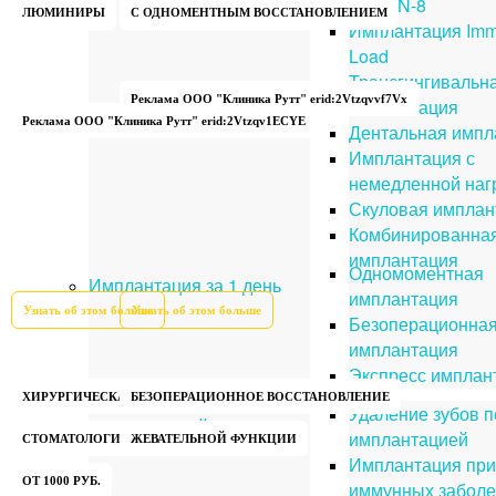
ALL-ON-8
ЛЮМИНИРЫ
С ОДНОМЕНТНЫМ ВОССТАНОВЛЕНИЕМ
Имплантация Imm
Load
Трансгингивальн
Реклама ООО "Клиника Рутт" erid:2Vtzqvvf7Vx
имплантация
Реклама ООО "Клиника Рутт" erid:2Vtzqv1ECYE
Дентальная импл
Имплантация с
немедленной наг
Скуловая имплан
Комбинированна
имплантация
Одномоментная
Имплантация за 1 день
имплантация
Узнать об этом больше
Узнать об этом больше
Безоперационна
имплантация
Экспресс имплан
Памятка перед
ХИРУРГИЧЕСКАЯ
БЕЗОПЕРАЦИОННОЕ ВОССТАНОВЛЕНИЕ
Удаление зубов 
имплантацией
имплантацией
СТОМАТОЛОГИЯ
ЖЕВАТЕЛЬНОЙ ФУНКЦИИ
Имплантация при
ОТ 1000 РУБ.
иммунных заболе