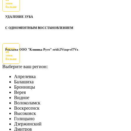
этом
больше
УДАЛЕНИЕ ЗУБА
С ОДНОМЕНТНЫМ ВОССТАНОВЛЕНИЕМ
Узнать
Реклама ООО "Клиника Рутт" erid:2Vtzqvvf7Vx
об
этом
больше
Выберите ваш регион:
Апрелевка
Балашиха
Бронницы
Верея
Видное
Волоколамск
Воскресенск
Высоковск
Голицыно
Дзержинский
Дмитров