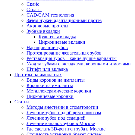
Скайс
Стразы
CAD/CAM технология
Зачем нужен адаптационный протез
Акриловые протезы
Зубные вкладки
Культевая вкладка
Циркониевые вкладки
Наращивание зубов
Протезирование жевательных зубов
Реставрация зубов – какие лучше варианты
Уход за зубами с вкладками, коронками и мостами
Штифт или вкладка
Протезы на имплантах
Виды коронок на импланты
Коронки на импланты
Металлокерамические коронки
Циркониевые коронки
Статьи
Методы анестезии в стоматологии
Лечение зубов под общим наркозом
Лечение зубов под седацией
Лечение каналов зубов в Москве
Где сделать 3D-рентген зуба в Москве
Стоимость установки брекет систем