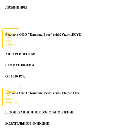
ЛЮМИНИРЫ
Узнать
Реклама ООО "Клиника Рутт" erid:2Vtzqv1ECYE
об
этом
больше
ХИРУРГИЧЕСКАЯ
СТОМАТОЛОГИЯ
ОТ 1000 РУБ.
Узнать
Реклама ООО "Клиника Рутт" erid:2Vtzqw51Tzv
об
этом
больше
БЕЗОПЕРАЦИОННОЕ ВОССТАНОВЛЕНИЕ
ЖЕВАТЕЛЬНОЙ ФУНКЦИИ