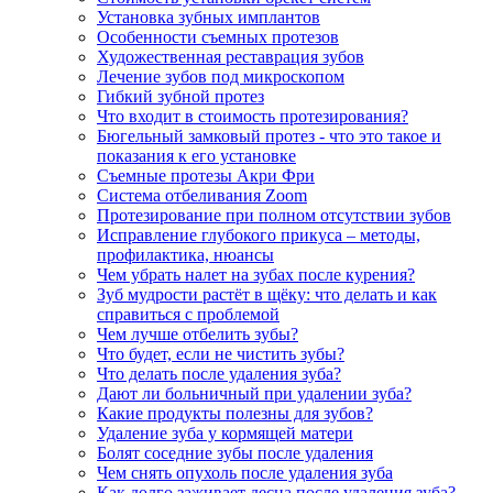
Установка зубных имплантов
Особенности съемных протезов
Художественная реставрация зубов
Лечение зубов под микроскопом
Гибкий зубной протез
Что входит в стоимость протезирования?
Бюгельный замковый протез - что это такое и
показания к его установке
Съемные протезы Акри Фри
Система отбеливания Zoom
Протезирование при полном отсутствии зубов
Исправление глубокого прикуса – методы,
профилактика, нюансы
Чем убрать налет на зубах после курения?
Зуб мудрости растёт в щёку: что делать и как
справиться с проблемой
Чем лучше отбелить зубы?
Что будет, если не чистить зубы?
Что делать после удаления зуба?
Дают ли больничный при удалении зуба?
Какие продукты полезны для зубов?
Удаление зуба у кормящей матери
Болят соседние зубы после удаления
Чем снять опухоль после удаления зуба
Как долго заживает десна после удаления зуба?