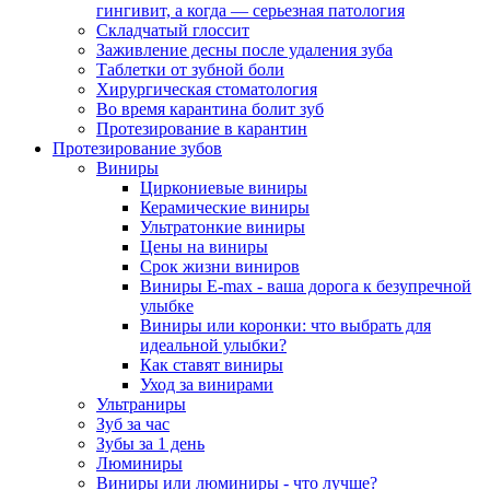
гингивит, а когда — серьезная патология
Складчатый глоссит
Заживление десны после удаления зуба
Таблетки от зубной боли
Хирургическая стоматология
Во время карантина болит зуб
Протезирование в карантин
Протезирование зубов
Виниры
Циркониевые виниры
Керамические виниры
Ультратонкие виниры
Цены на виниры
Срок жизни виниров
Виниры E-max - ваша дорога к безупречной
улыбке
Виниры или коронки: что выбрать для
идеальной улыбки?
Как ставят виниры
Уход за винирами
Ультраниры
Зуб за час
Зубы за 1 день
Люминиры
Виниры или люминиры - что лучше?