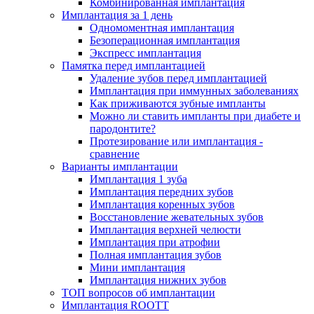
Комбинированная имплантация
Имплантация за 1 день
Одномоментная имплантация
Безоперационная имплантация
Экспресс имплантация
Памятка перед имплантацией
Удаление зубов перед имплантацией
Имплантация при иммунных заболеваниях
Как приживаются зубные импланты
Можно ли ставить импланты при диабете и
пародонтите?
Протезирование или имплантация -
сравнение
Варианты имплантации
Имплантация 1 зуба
Имплантация передних зубов
Имплантация коренных зубов
Восстановление жевательных зубов
Имплантация верхней челюсти
Имплантация при атрофии
Полная имплантация зубов
Мини имплантация
Имплантация нижних зубов
ТОП вопросов об имплантации
Имплантация ROOTT