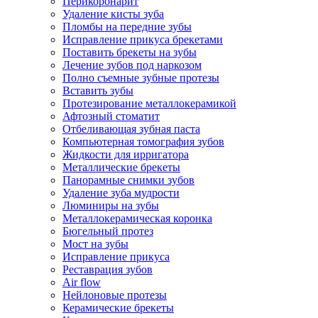
Перикоронарит
Удаление кисты зуба
Пломбы на передние зубы
Исправление прикуса брекетами
Поставить брекеты на зубы
Лечение зубов под наркозом
Полно съемные зубные протезы
Вставить зубы
Протезирование металлокерамикой
Афтозный стоматит
Отбеливающая зубная паста
Компьютерная томография зубов
Жидкости для ирригатора
Металлические брекеты
Панорамные снимки зубов
Удаление зуба мудрости
Люминиры на зубы
Металлокерамическая коронка
Бюгельный протез
Мост на зубы
Исправление прикуса
Реставрация зубов
Air flow
Нейлоновые протезы
Керамические брекеты