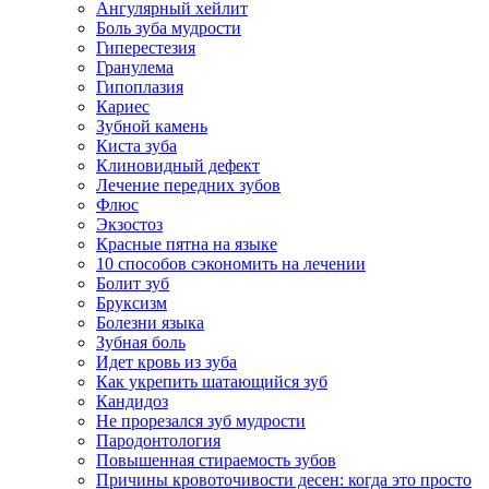
Ангулярный хейлит
Боль зуба мудрости
Гиперестезия
Гранулема
Гипоплазия
Кариес
Зубной камень
Киста зуба
Клиновидный дефект
Лечение передних зубов
Флюс
Экзостоз
Красные пятна на языке
10 способов сэкономить на лечении
Болит зуб
Бруксизм
Болезни языка
Зубная боль
Идет кровь из зуба
Как укрепить шатающийся зуб
Кандидоз
Не прорезался зуб мудрости
Пародонтология
Повышенная стираемость зубов
Причины кровоточивости десен: когда это просто