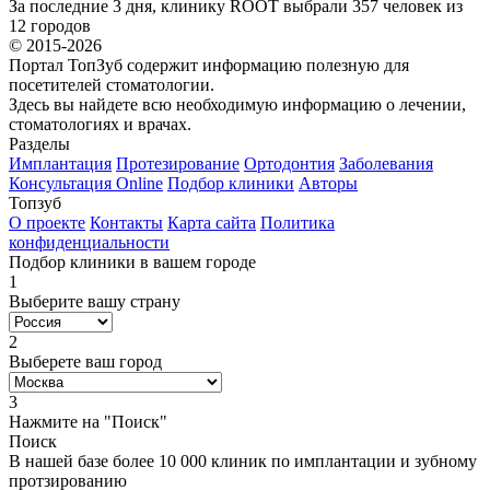
За последние 3 дня, клинику ROOT выбрали 357 человек из
12 городов
© 2015-2026
Портал ТопЗуб содержит информацию полезную для
посетителей стоматологии.
Здесь вы найдете всю необходимую информацию о лечении,
стоматологиях и врачах.
Разделы
Имплантация
Протезирование
Ортодонтия
Заболевания
Консультация Online
Подбор клиники
Авторы
Топзуб
О проекте
Контакты
Карта сайта
Политика
конфиденциальности
Подбор клиники в вашем городе
1
Выберите вашу страну
2
Выберете ваш город
3
Нажмите на "Поиск"
Поиск
В нашей базе более 10 000 клиник по имплантации и зубному
протзированию