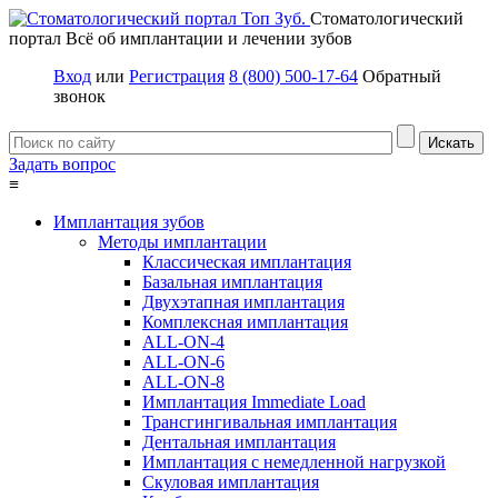
Стоматологический
портал
Всё об имплантации и лечении зубов
Вход
или
Регистрация
8 (800) 500-17-64
Обратный
звонок
Задать вопрос
≡
Имплантация зубов
Методы имплантации
Классическая имплантация
Базальная имплантация
Двухэтапная имплантация
Комплексная имплантация
ALL-ON-4
ALL-ON-6
ALL-ON-8
Имплантация Immediate Load
Трансгингивальная имплантация
Дентальная имплантация
Имплантация с немедленной нагрузкой
Скуловая имплантация