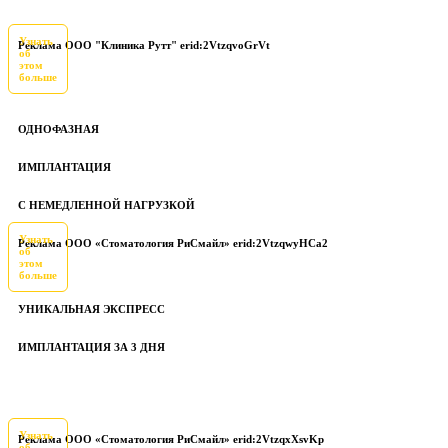
Узнать
Реклама ООО "Клиника Рутт" erid:2VtzqvoGrVt
об
этом
больше
ОДНОФАЗНАЯ
ИМПЛАНТАЦИЯ
С НЕМЕДЛЕННОЙ НАГРУЗКОЙ
Узнать
Реклама ООО «Стоматология РиСмайл» erid:2VtzqwyHCa2
об
этом
больше
УНИКАЛЬНАЯ ЭКСПРЕСС
ИМПЛАНТАЦИЯ ЗА 3 ДНЯ
Узнать
Реклама ООО «Стоматология РиСмайл» erid:2VtzqxXsvKp
об