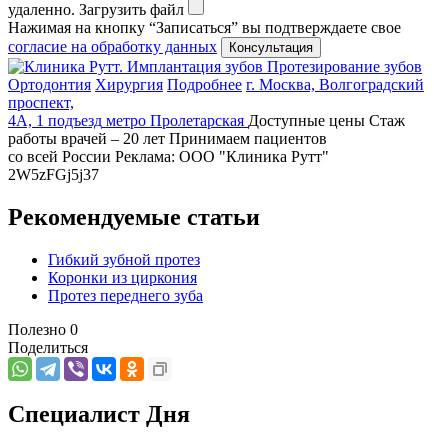
удаленно.
Загрузить файл
Нажимая на кнопку “Записаться” вы подтверждаете свое
согласие на обработку данных
Имплантация зубов
Протезирование зубов
Ортодонтия
Хирургия
Подробнее
г. Москва, Волгоградский
проспект,
4А, 1 подъезд
метро Пролетарская
Доступные цены
Стаж
работы врачей – 20 лет
Принимаем пациентов
со всей России
Реклама: ООО "Клиника Рутт"
2W5zFGj5j37
Рекомендуемые статьи
Гибкий зубной протез
Коронки из циркония
Протез переднего зуба
Полезно
0
Поделиться
Специалист Дня