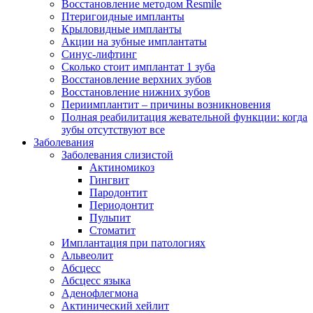
Восстановление методом Resmile
Птеригоидные импланты
Крыловидные импланты
Акции на зубные имплантаты
Синус-лифтинг
Сколько стоит имплантат 1 зуба
Восстановление верхних зубов
Восстановление нижних зубов
Периимплантит – причины возникновения
Полная реабилитация жевательной функции: когда
зубы отсутствуют все
Заболевания
Заболевания слизистой
Актиномикоз
Гингвит
Пародонтит
Периодонтит
Пульпит
Стоматит
Имплантация при патологиях
Альвеолит
Абсцесс
Абсцесс языка
Аденофлегмона
Актинический хейлит