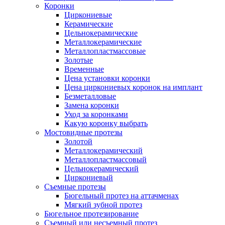
Коронки
Циркониевые
Керамические
Цельнокерамические
Металлокерамические
Металлопластмассовые
Золотые
Временные
Цена установки коронки
Цена циркониевых коронок на имплант
Безметалловые
Замена коронки
Уход за коронками
Какую коронку выбрать
Мостовидные протезы
Золотой
Металлокерамический
Металлопластмассовый
Цельнокерамический
Циркониевый
Съемные протезы
Бюгельный протез на аттачменах
Мягкий зубной протез
Бюгельное протезирование
Съемный или несъемный протез