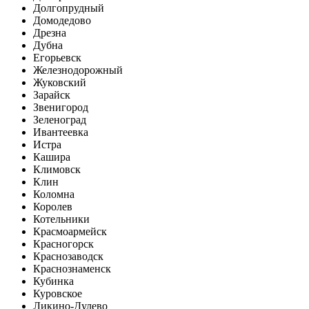
Долгопрудный
Домодедово
Дрезна
Дубна
Егорьевск
Железнодорожный
Жуковский
Зарайск
Звенигород
Зеленоград
Ивантеевка
Истра
Кашира
Климовск
Клин
Коломна
Королев
Котельники
Красмоармейск
Красногорск
Краснозаводск
Краснознаменск
Кубинка
Куровское
Ликино-Дулево