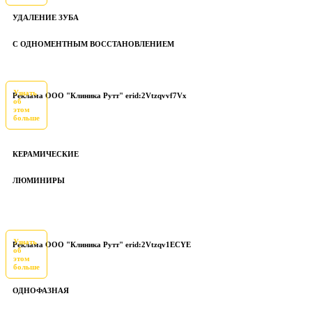
УДАЛЕНИЕ ЗУБА
С ОДНОМЕНТНЫМ ВОССТАНОВЛЕНИЕМ
Узнать
Реклама ООО "Клиника Рутт" erid:2Vtzqvvf7Vx
об
этом
больше
КЕРАМИЧЕСКИЕ
ЛЮМИНИРЫ
Узнать
Реклама ООО "Клиника Рутт" erid:2Vtzqv1ECYE
об
этом
больше
ОДНОФАЗНАЯ