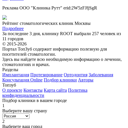
Реклама ООО "Клиника Рутт" erid:2W5zFJfjSgR
Рейтинг стоматологических клиник Москвы
Подробнее
За последние 3 дня, клинику ROOT выбрали 257 человек из
11 городов
© 2015-2026
Портал ТопЗуб содержит информацию полезную для
посетителей стоматологии.
Здесь вы найдете всю необходимую информацию о лечении,
стоматологиях и врачах.
Разделы
Имплантация
Протезирование
Ортодонтия
Заболевания
Консультация Online
Подбор клиники
Авторы
Топзуб
О проекте
Контакты
Карта сайта
Политика
конфиденциальности
Подбор клиники в вашем городе
1
Выберите вашу страну
2
Выберете ваш город