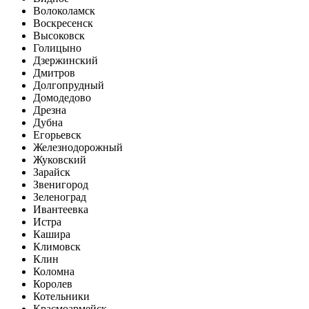
Волоколамск
Воскресенск
Высоковск
Голицыно
Дзержинский
Дмитров
Долгопрудный
Домодедово
Дрезна
Дубна
Егорьевск
Железнодорожный
Жуковский
Зарайск
Звенигород
Зеленоград
Ивантеевка
Истра
Кашира
Климовск
Клин
Коломна
Королев
Котельники
Красмоармейск