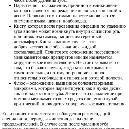
часов после удаления зуба.
Парестезию – осложнение, причиной возникновения
которого является повреждение нервных окончаний в
десне. Первыми симптомами парестезии являются:
онемение языка, щеки и подбородка.
Кисту, которая после проведения операции по удалению
зуба вполне может возникнуть внутри слизистой рта,
причиняя, тем самым, пациентам серьезный
дискомфорт. Киста в данном случае – это
доброкачественное образование с жидкой
составляющей. Лечится это осложнение посредством
медикаментозных препаратов или же назначается
хирургическое вмешательство. Не стоит забывать и о
том, что бывают случаи, когда киста вскрывается
самостоятельно, а потому остро встает вопрос
относительно соблюдения гигиены в ротовой полости.
Флюс – осложнение, вызванное болезнетворными
микробами, которые паразитируют, как в лунке десны,
так и в надкостнице зуба. Лечится это осложнение при
помощи медикаментозных средств или, если случай
критический, проводится хирургическое вмешательство.
Если пациент откажется от соблюдения рекомендаций
специалиста, период заживления десны станет
продолжительней. В случае если после удаления зуба