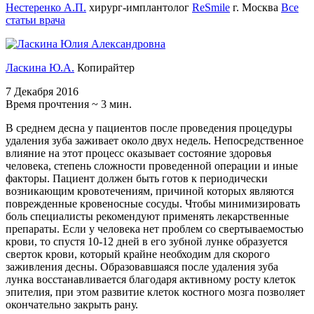
Нестеренко А.П.
хирург-имплантолог
ReSmile
г. Москва
Все
статьи врача
Ласкина Ю.А.
Копирайтер
7 Декабря 2016
Время прочтения ~ 3 мин.
В среднем десна у пациентов после проведения процедуры
удаления зуба заживает около двух недель. Непосредственное
влияние на этот процесс оказывает состояние здоровья
человека, степень сложности проведенной операции и иные
факторы. Пациент должен быть готов к периодически
возникающим кровотечениям, причиной которых являются
поврежденные кровеносные сосуды. Чтобы минимизировать
боль специалисты рекомендуют применять лекарственные
препараты. Если у человека нет проблем со свертываемостью
крови, то спустя 10-12 дней в его зубной лунке образуется
сверток крови, который крайне необходим для скорого
заживления десны. Образовавшаяся после удаления зуба
лунка восстанавливается благодаря активному росту клеток
эпителия, при этом развитие клеток костного мозга позволяет
окончательно закрыть рану.