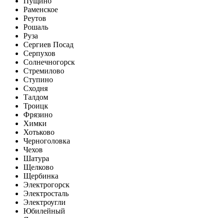
Пущино
Раменское
Реутов
Рошаль
Руза
Сергиев Посад
Серпухов
Солнечногорск
Стремилово
Ступино
Сходня
Талдом
Троицк
Фрязино
Химки
Хотьково
Черноголовка
Чехов
Шатура
Щелково
Щербинка
Электрогорск
Электросталь
Электроугли
Юбилейный