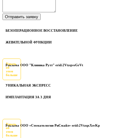
БЕЗОПЕРАЦИОННОЕ ВОССТАНОВЛЕНИЕ
ЖЕВАТЕЛЬНОЙ ФУНКЦИИ
Узнать
Реклама ООО "Клиника Рутт" erid:2VtzqvoGrVt
об
этом
больше
УНИКАЛЬНАЯ ЭКСПРЕСС
ИМПЛАНТАЦИЯ ЗА 3 ДНЯ
Узнать
Реклама ООО «Стоматология РиСмайл» erid:2VtzqxXsvKp
об
этом
больше