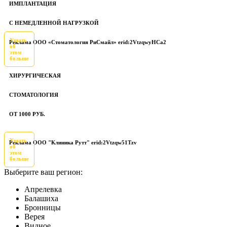
ИМПЛАНТАЦИЯ
С НЕМЕДЛЕННОЙ НАГРУЗКОЙ
Узнать
Реклама ООО «Стоматология РиСмайл» erid:2VtzqwyHCa2
об
этом
больше
ХИРУРГИЧЕСКАЯ
СТОМАТОЛОГИЯ
ОТ 1000 РУБ.
Узнать
Реклама ООО "Клиника Рутт" erid:2Vtzqw51Tzv
об
этом
больше
Выберите ваш регион:
Апрелевка
Балашиха
Бронницы
Верея
Видное