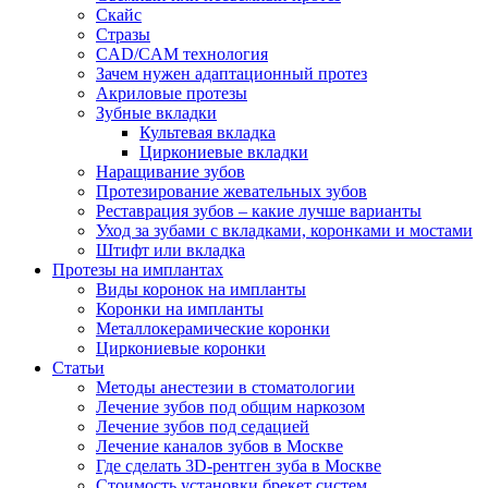
Скайс
Стразы
CAD/CAM технология
Зачем нужен адаптационный протез
Акриловые протезы
Зубные вкладки
Культевая вкладка
Циркониевые вкладки
Наращивание зубов
Протезирование жевательных зубов
Реставрация зубов – какие лучше варианты
Уход за зубами с вкладками, коронками и мостами
Штифт или вкладка
Протезы на имплантах
Виды коронок на импланты
Коронки на импланты
Металлокерамические коронки
Циркониевые коронки
Статьи
Методы анестезии в стоматологии
Лечение зубов под общим наркозом
Лечение зубов под седацией
Лечение каналов зубов в Москве
Где сделать 3D-рентген зуба в Москве
Стоимость установки брекет систем