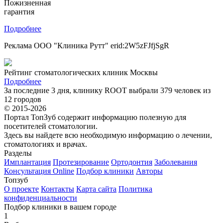
Пожизненная
гарантия
Подробнее
Реклама ООО "Клиника Рутт" erid:2W5zFJfjSgR
Рейтинг стоматологических клиник Москвы
Подробнее
За последние 3 дня, клинику ROOT выбрали 379 человек из
12 городов
© 2015-2026
Портал ТопЗуб содержит информацию полезную для
посетителей стоматологии.
Здесь вы найдете всю необходимую информацию о лечении,
стоматологиях и врачах.
Разделы
Имплантация
Протезирование
Ортодонтия
Заболевания
Консультация Online
Подбор клиники
Авторы
Топзуб
О проекте
Контакты
Карта сайта
Политика
конфиденциальности
Подбор клиники в вашем городе
1