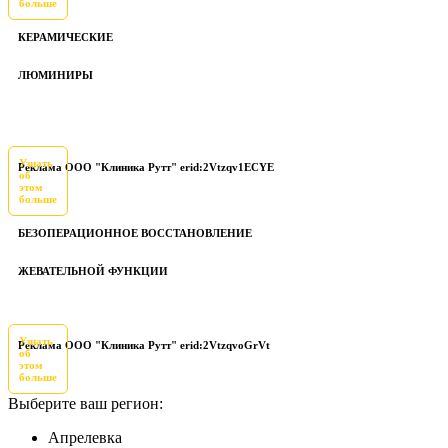
больше
КЕРАМИЧЕСКИЕ
ЛЮМИНИРЫ
Узнать
Реклама ООО "Клиника Рутт" erid:2Vtzqv1ECYE
об
этом
больше
БЕЗОПЕРАЦИОННОЕ ВОССТАНОВЛЕНИЕ
ЖЕВАТЕЛЬНОЙ ФУНКЦИИ
Узнать
Реклама ООО "Клиника Рутт" erid:2VtzqvoGrVt
об
этом
больше
Выберите ваш регион:
Апрелевка