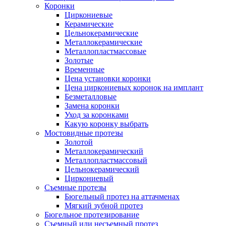
Коронки
Циркониевые
Керамические
Цельнокерамические
Металлокерамические
Металлопластмассовые
Золотые
Временные
Цена установки коронки
Цена циркониевых коронок на имплант
Безметалловые
Замена коронки
Уход за коронками
Какую коронку выбрать
Мостовидные протезы
Золотой
Металлокерамический
Металлопластмассовый
Цельнокерамический
Циркониевый
Съемные протезы
Бюгельный протез на аттачменах
Мягкий зубной протез
Бюгельное протезирование
Съемный или несъемный протез