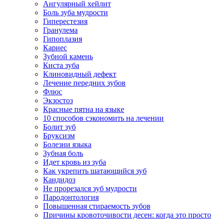
Ангулярный хейлит
Боль зуба мудрости
Гиперестезия
Гранулема
Гипоплазия
Кариес
Зубной камень
Киста зуба
Клиновидный дефект
Лечение передних зубов
Флюс
Экзостоз
Красные пятна на языке
10 способов сэкономить на лечении
Болит зуб
Бруксизм
Болезни языка
Зубная боль
Идет кровь из зуба
Как укрепить шатающийся зуб
Кандидоз
Не прорезался зуб мудрости
Пародонтология
Повышенная стираемость зубов
Причины кровоточивости десен: когда это просто