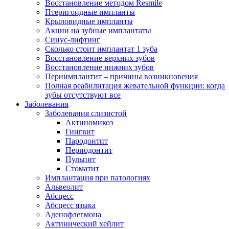
Восстановление методом Resmile
Птеригоидные импланты
Крыловидные импланты
Акции на зубные имплантаты
Синус-лифтинг
Сколько стоит имплантат 1 зуба
Восстановление верхних зубов
Восстановление нижних зубов
Периимплантит – причины возникновения
Полная реабилитация жевательной функции: когда
зубы отсутствуют все
Заболевания
Заболевания слизистой
Актиномикоз
Гингвит
Пародонтит
Периодонтит
Пульпит
Стоматит
Имплантация при патологиях
Альвеолит
Абсцесс
Абсцесс языка
Аденофлегмона
Актинический хейлит