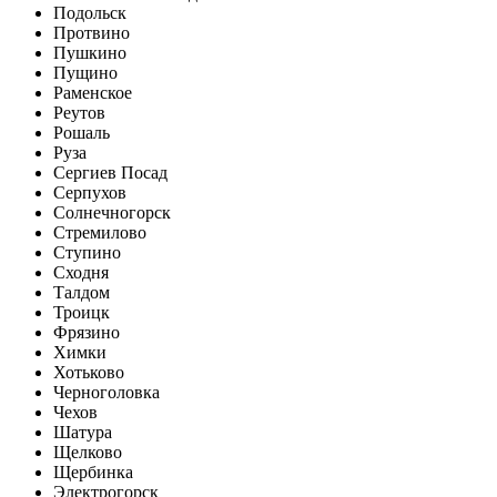
Подольск
Протвино
Пушкино
Пущино
Раменское
Реутов
Рошаль
Руза
Сергиев Посад
Серпухов
Солнечногорск
Стремилово
Ступино
Сходня
Талдом
Троицк
Фрязино
Химки
Хотьково
Черноголовка
Чехов
Шатура
Щелково
Щербинка
Электрогорск