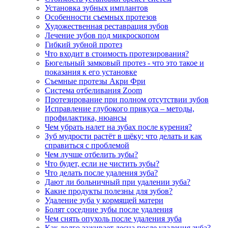
Установка зубных имплантов
Особенности съемных протезов
Художественная реставрация зубов
Лечение зубов под микроскопом
Гибкий зубной протез
Что входит в стоимость протезирования?
Бюгельный замковый протез - что это такое и
показания к его установке
Съемные протезы Акри Фри
Система отбеливания Zoom
Протезирование при полном отсутствии зубов
Исправление глубокого прикуса – методы,
профилактика, нюансы
Чем убрать налет на зубах после курения?
Зуб мудрости растёт в щёку: что делать и как
справиться с проблемой
Чем лучше отбелить зубы?
Что будет, если не чистить зубы?
Что делать после удаления зуба?
Дают ли больничный при удалении зуба?
Какие продукты полезны для зубов?
Удаление зуба у кормящей матери
Болят соседние зубы после удаления
Чем снять опухоль после удаления зуба
Как долго заживает десна после удаления зуба?