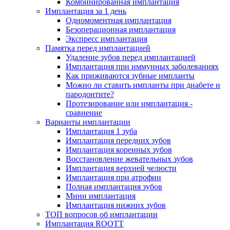
Комбинированная имплантация
Имплантация за 1 день
Одномоментная имплантация
Безоперационная имплантация
Экспресс имплантация
Памятка перед имплантацией
Удаление зубов перед имплантацией
Имплантация при иммунных заболеваниях
Как приживаются зубные импланты
Можно ли ставить импланты при диабете и
пародонтите?
Протезирование или имплантация -
сравнение
Варианты имплантации
Имплантация 1 зуба
Имплантация передних зубов
Имплантация коренных зубов
Восстановление жевательных зубов
Имплантация верхней челюсти
Имплантация при атрофии
Полная имплантация зубов
Мини имплантация
Имплантация нижних зубов
ТОП вопросов об имплантации
Имплантация ROOTT