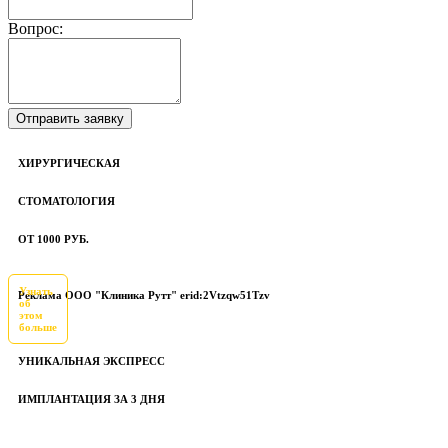
Вопрос:
ХИРУРГИЧЕСКАЯ
СТОМАТОЛОГИЯ
ОТ 1000 РУБ.
Узнать
Реклама ООО "Клиника Рутт" erid:2Vtzqw51Tzv
об
этом
больше
УНИКАЛЬНАЯ ЭКСПРЕСС
ИМПЛАНТАЦИЯ ЗА 3 ДНЯ