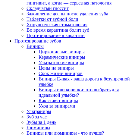
гингивит, а когда — серьезная патология
Складчатый глоссит
Заживление десны после удаления зуба
Таблетки от зубной боли
Хирургическая стоматология
Во время карантина болит зуб
Протезирование в карантин
Протезирование зубов
Виниры
Циркониевые виниры
Керамические виниры
Ультратонкие виниры
Цены на виниры
Срок жизни виниров
Виниры E-max - ваша дорога к безупречной
улыбке
Виниры или коронки: что выбрать для
идеальной улыбки?
Как ставят виниры
Уход за винирами
Ультраниры
Зуб за час
Зубы за 1 день
Люминиры
Виниры или люминиры - что лучше?