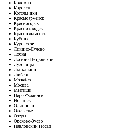
Коломна
Королев
Котельники
Красмоармейск
Красногорск
Краснозаводск
Краснознаменск
Кубинка
Куровское
Ликино-Дулево
Лобня
Лосино-Петровский
Луховицы
Лыткарино
Люберцы
Можайск
Москва
Мытищи
Наро-Фоминск
Ногинск
Одинцово
Ожерелье
Озеры
Орехово-Зуево
Павловский Посад