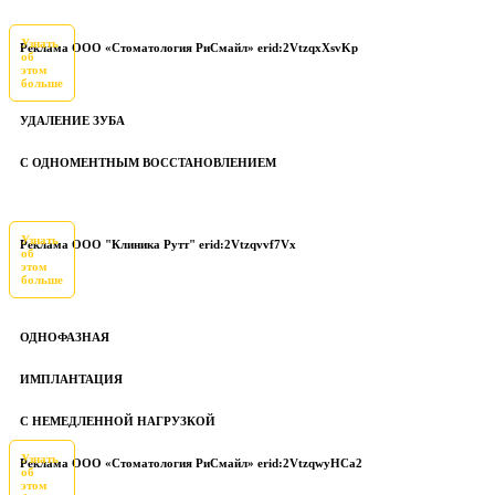
Узнать
Реклама ООО «Стоматология РиСмайл» erid:2VtzqxXsvKp
об
этом
больше
УДАЛЕНИЕ ЗУБА
С ОДНОМЕНТНЫМ ВОССТАНОВЛЕНИЕМ
Узнать
Реклама ООО "Клиника Рутт" erid:2Vtzqvvf7Vx
об
этом
больше
ОДНОФАЗНАЯ
ИМПЛАНТАЦИЯ
С НЕМЕДЛЕННОЙ НАГРУЗКОЙ
Узнать
Реклама ООО «Стоматология РиСмайл» erid:2VtzqwyHCa2
об
этом