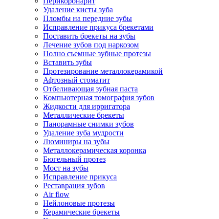
Перикоронарит
Удаление кисты зуба
Пломбы на передние зубы
Исправление прикуса брекетами
Поставить брекеты на зубы
Лечение зубов под наркозом
Полно съемные зубные протезы
Вставить зубы
Протезирование металлокерамикой
Афтозный стоматит
Отбеливающая зубная паста
Компьютерная томография зубов
Жидкости для ирригатора
Металлические брекеты
Панорамные снимки зубов
Удаление зуба мудрости
Люминиры на зубы
Металлокерамическая коронка
Бюгельный протез
Мост на зубы
Исправление прикуса
Реставрация зубов
Air flow
Нейлоновые протезы
Керамические брекеты