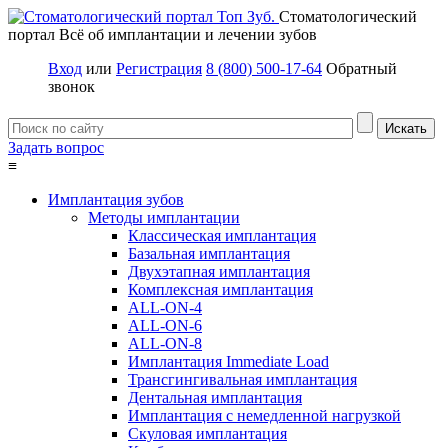
Стоматологический
портал
Всё об имплантации и лечении зубов
Вход
или
Регистрация
8 (800) 500-17-64
Обратный
звонок
Задать вопрос
≡
Имплантация зубов
Методы имплантации
Классическая имплантация
Базальная имплантация
Двухэтапная имплантация
Комплексная имплантация
ALL-ON-4
ALL-ON-6
ALL-ON-8
Имплантация Immediate Load
Трансгингивальная имплантация
Дентальная имплантация
Имплантация с немедленной нагрузкой
Скуловая имплантация