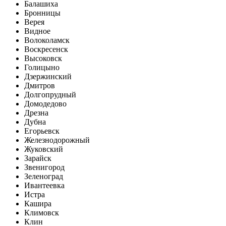
Балашиха
Бронницы
Верея
Видное
Волоколамск
Воскресенск
Высоковск
Голицыно
Дзержинский
Дмитров
Долгопрудный
Домодедово
Дрезна
Дубна
Егорьевск
Железнодорожный
Жуковский
Зарайск
Звенигород
Зеленоград
Ивантеевка
Истра
Кашира
Климовск
Клин