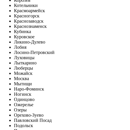
Королев
Котельники
Красмоармейск
Красногорск
Краснозаводск
Краснознаменск
Кубинка
Куровское
Ликино-Дулево
Лобня
Лосино-Петровский
Луховицы
Лыткарино
Люберцы
Можайск
Москва
Мытищи
Наро-Фоминск
Ногинск
Одинцово
Ожерелье
Озеры
Орехово-Зуево
Павловский Посад
Подольск