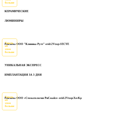
больше
КЕРАМИЧЕСКИЕ
ЛЮМИНИРЫ
Узнать
Реклама ООО "Клиника Рутт" erid:2Vtzqv1ECYE
об
этом
больше
УНИКАЛЬНАЯ ЭКСПРЕСС
ИМПЛАНТАЦИЯ ЗА 3 ДНЯ
Узнать
Реклама ООО «Стоматология РиСмайл» erid:2VtzqxXsvKp
об
этом
больше