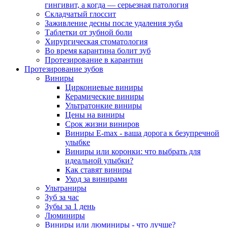
гингивит, а когда — серьезная патология
Складчатый глоссит
Заживление десны после удаления зуба
Таблетки от зубной боли
Хирургическая стоматология
Во время карантина болит зуб
Протезирование в карантин
Протезирование зубов
Виниры
Циркониевые виниры
Керамические виниры
Ультратонкие виниры
Цены на виниры
Срок жизни виниров
Виниры E-max - ваша дорога к безупречной
улыбке
Виниры или коронки: что выбрать для
идеальной улыбки?
Как ставят виниры
Уход за винирами
Ультраниры
Зуб за час
Зубы за 1 день
Люминиры
Виниры или люминиры - что лучше?