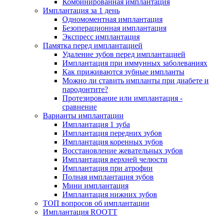
Комбинированная имплантация
Имплантация за 1 день
Одномоментная имплантация
Безоперационная имплантация
Экспресс имплантация
Памятка перед имплантацией
Удаление зубов перед имплантацией
Имплантация при иммунных заболеваниях
Как приживаются зубные импланты
Можно ли ставить импланты при диабете и
пародонтите?
Протезирование или имплантация -
сравнение
Варианты имплантации
Имплантация 1 зуба
Имплантация передних зубов
Имплантация коренных зубов
Восстановление жевательных зубов
Имплантация верхней челюсти
Имплантация при атрофии
Полная имплантация зубов
Мини имплантация
Имплантация нижних зубов
ТОП вопросов об имплантации
Имплантация ROOTT