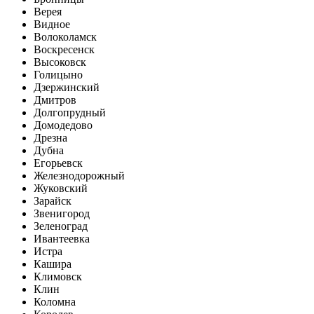
Верея
Видное
Волоколамск
Воскресенск
Высоковск
Голицыно
Дзержинский
Дмитров
Долгопрудный
Домодедово
Дрезна
Дубна
Егорьевск
Железнодорожный
Жуковский
Зарайск
Звенигород
Зеленоград
Ивантеевка
Истра
Кашира
Климовск
Клин
Коломна