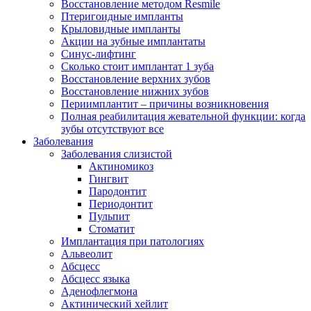
Восстановление методом Resmile
Птеригоидные импланты
Крыловидные импланты
Акции на зубные имплантаты
Синус-лифтинг
Сколько стоит имплантат 1 зуба
Восстановление верхних зубов
Восстановление нижних зубов
Периимплантит – причины возникновения
Полная реабилитация жевательной функции: когда
зубы отсутствуют все
Заболевания
Заболевания слизистой
Актиномикоз
Гингвит
Пародонтит
Периодонтит
Пульпит
Стоматит
Имплантация при патологиях
Альвеолит
Абсцесс
Абсцесс языка
Аденофлегмона
Актинический хейлит