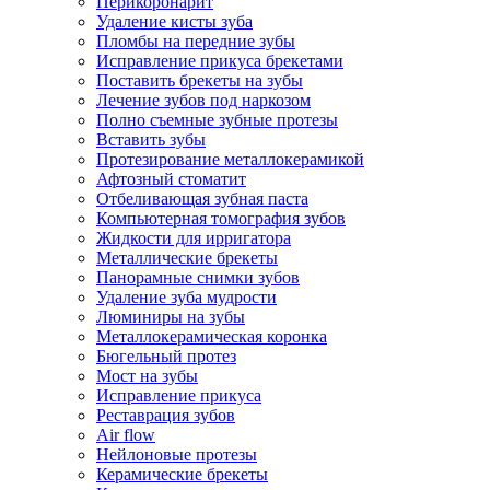
Перикоронарит
Удаление кисты зуба
Пломбы на передние зубы
Исправление прикуса брекетами
Поставить брекеты на зубы
Лечение зубов под наркозом
Полно съемные зубные протезы
Вставить зубы
Протезирование металлокерамикой
Афтозный стоматит
Отбеливающая зубная паста
Компьютерная томография зубов
Жидкости для ирригатора
Металлические брекеты
Панорамные снимки зубов
Удаление зуба мудрости
Люминиры на зубы
Металлокерамическая коронка
Бюгельный протез
Мост на зубы
Исправление прикуса
Реставрация зубов
Air flow
Нейлоновые протезы
Керамические брекеты