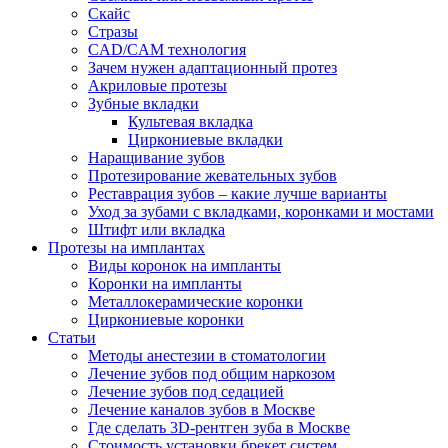
Скайс
Стразы
CAD/CAM технология
Зачем нужен адаптационный протез
Акриловые протезы
Зубные вкладки
Культевая вкладка
Циркониевые вкладки
Наращивание зубов
Протезирование жевательных зубов
Реставрация зубов – какие лучше варианты
Уход за зубами с вкладками, коронками и мостами
Штифт или вкладка
Протезы на имплантах
Виды коронок на импланты
Коронки на импланты
Металлокерамические коронки
Циркониевые коронки
Статьи
Методы анестезии в стоматологии
Лечение зубов под общим наркозом
Лечение зубов под седацией
Лечение каналов зубов в Москве
Где сделать 3D-рентген зуба в Москве
Стоимость установки брекет систем