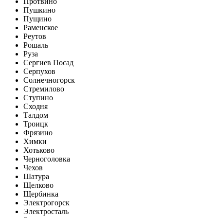
Протвино
Пушкино
Пущино
Раменское
Реутов
Рошаль
Руза
Сергиев Посад
Серпухов
Солнечногорск
Стремилово
Ступино
Сходня
Талдом
Троицк
Фрязино
Химки
Хотьково
Черноголовка
Чехов
Шатура
Щелково
Щербинка
Электрогорск
Электросталь