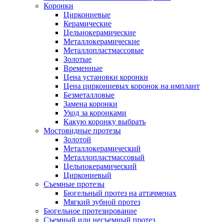
Коронки
Циркониевые
Керамические
Цельнокерамические
Металлокерамические
Металлопластмассовые
Золотые
Временные
Цена установки коронки
Цена циркониевых коронок на имплант
Безметалловые
Замена коронки
Уход за коронками
Какую коронку выбрать
Мостовидные протезы
Золотой
Металлокерамический
Металлопластмассовый
Цельнокерамический
Циркониевый
Съемные протезы
Бюгельный протез на аттачменах
Мягкий зубной протез
Бюгельное протезирование
Съемный или несъемный протез