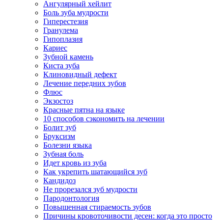
Ангулярный хейлит
Боль зуба мудрости
Гиперестезия
Гранулема
Гипоплазия
Кариес
Зубной камень
Киста зуба
Клиновидный дефект
Лечение передних зубов
Флюс
Экзостоз
Красные пятна на языке
10 способов сэкономить на лечении
Болит зуб
Бруксизм
Болезни языка
Зубная боль
Идет кровь из зуба
Как укрепить шатающийся зуб
Кандидоз
Не прорезался зуб мудрости
Пародонтология
Повышенная стираемость зубов
Причины кровоточивости десен: когда это просто