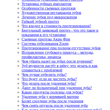
Установка зубных имплантов
Особенности съемных протезов
Художественная реставрация зубов
Лечение зубов под микроскопом
Гибкий зубной протез
Что входит в стоимость протезирования?
Бюгельный замковый протез - что это такое и
показания к его установке
Съемные протезы Акри Фри
Система отбеливания Zoom
Протезирование при полном отсутствии зубов
Исправление глубокого прикуса – методы,
профилактика, нюансы
Чем убрать налет на зубах после курения?
Зуб мудрости растёт в щёку: что делать и как
справиться с проблемой
Чем лучше отбелить зубы?
Что будет, если не чистить зубы?
Что делать после удаления зуба?
Дают ли больничный при удалении зуба?
Какие продукты полезны для зубов?
Удаление зуба у кормящей матери
Болят соседние зубы после удаления
Чем снять опухоль после удаления зуба
Как долго заживает десна после удаления зуба?