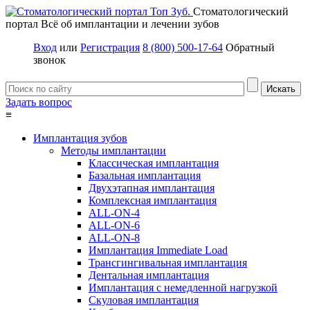
Стоматологический
портал
Всё об имплантации и лечении зубов
Вход
или
Регистрация
8 (800) 500-17-64
Обратный
звонок
Задать вопрос
≡
Имплантация зубов
Методы имплантации
Классическая имплантация
Базальная имплантация
Двухэтапная имплантация
Комплексная имплантация
ALL-ON-4
ALL-ON-6
ALL-ON-8
Имплантация Immediate Load
Трансгингивальная имплантация
Дентальная имплантация
Имплантация с немедленной нагрузкой
Скуловая имплантация