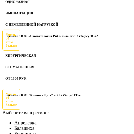
ОДНОФАЗНАЯ
ИМПЛАНТАЦИЯ
С НЕМЕДЛЕННОЙ НАГРУЗКОЙ
Узнать
Реклама ООО «Стоматология РиСмайл» erid:2VtzqwyHCa2
об
этом
больше
ХИРУРГИЧЕСКАЯ
СТОМАТОЛОГИЯ
ОТ 1000 РУБ.
Узнать
Реклама ООО "Клиника Рутт" erid:2Vtzqw51Tzv
об
этом
больше
Выберите ваш регион:
Апрелевка
Балашиха
Бронницы