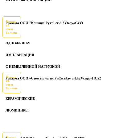
ЖЕВАТЕЛЬНОЙ ФУНКЦИИ
Узнать
Реклама ООО "Клиника Рутт" erid:2VtzqvoGrVt
об
этом
больше
ОДНОФАЗНАЯ
ИМПЛАНТАЦИЯ
С НЕМЕДЛЕННОЙ НАГРУЗКОЙ
Узнать
Реклама ООО «Стоматология РиСмайл» erid:2VtzqwyHCa2
об
этом
больше
КЕРАМИЧЕСКИЕ
ЛЮМИНИРЫ
Узнать