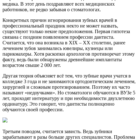
медика. В этот день поздравляют всех медицинских
работников, не редко забывая о стоматологах.
Конкретных причин игнорирования зубных врачей в
профессиональный праздник некто не может назвать,
существуют только некие предположения. Первая гипотеза
связана с поздним появлением профессии дантиста.
Считается, что она возникла в ХIX – XX столетии, ранее
лечением зубов занимались ювелиры, кузнецы или
парикмахеры. Хотя раскопки археологов противоречат этому
факту, ведь были обнаружены древнейшие имплантаты
возрастом свыше 2 000 лет.
Другая теория объясняет всё тем, что зубные врачи учатся в
колледже 3 года и не занимаются ортодонтическим лечением,
хирургией и сложным протезированием. Поэтому их часто
называют «недоучками». Но стоматологи обучаются в ВУЗе 5
лет, проходят интернатуру и при необходимости двухлетнюю
ординатуру. Это говорит, что дантисты полноценно
обучаются своей профессии.
Третьим поводом, считается зависть. Ведь зубники
зарабатывают в разы больше других специалистов. Проблема