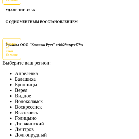
УДАЛЕНИЕ ЗУБА
С ОДНОМЕНТНЫМ ВОССТАНОВЛЕНИЕМ
Узнать
Реклама ООО "Клиника Рутт" erid:2Vtzqvvf7Vx
об
этом
больше
Выберите ваш регион:
Апрелевка
Балашиха
Бронницы
Верея
Видное
Волоколамск
Воскресенск
Высоковск
Голицыно
Дзержинский
Дмитров
Долгопрудный