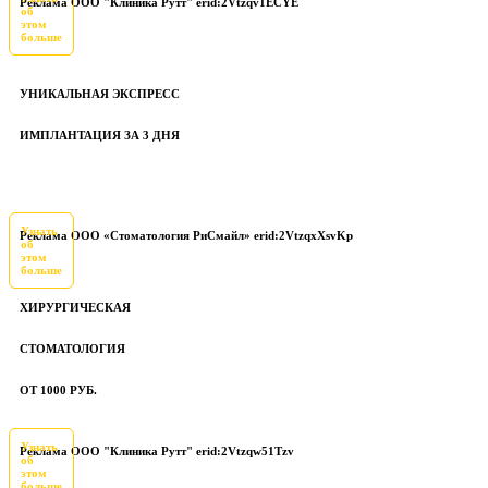
Реклама ООО "Клиника Рутт" erid:2Vtzqv1ECYE
об
этом
больше
УНИКАЛЬНАЯ ЭКСПРЕСС
ИМПЛАНТАЦИЯ ЗА 3 ДНЯ
Узнать
Реклама ООО «Стоматология РиСмайл» erid:2VtzqxXsvKp
об
этом
больше
ХИРУРГИЧЕСКАЯ
СТОМАТОЛОГИЯ
ОТ 1000 РУБ.
Узнать
Реклама ООО "Клиника Рутт" erid:2Vtzqw51Tzv
об
этом
больше