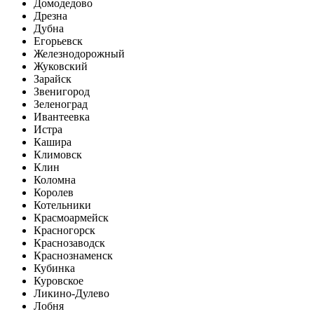
Домодедово
Дрезна
Дубна
Егорьевск
Железнодорожный
Жуковский
Зарайск
Звенигород
Зеленоград
Ивантеевка
Истра
Кашира
Климовск
Клин
Коломна
Королев
Котельники
Красмоармейск
Красногорск
Краснозаводск
Краснознаменск
Кубинка
Куровское
Ликино-Дулево
Лобня