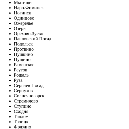
Мытищи
Наро-Фоминск
Ногинск
Одинцово
Ожерелье
Озеры
Орехово-Зуево
Павловский Посад
Подольск
Протвино
Пушкино
Пущино
Раменское
Реутов
Рошаль
Руза
Сергиев Посад
Серпухов
Солнечногорск
Стремилово
Ступино
Сходня
Талдом
Троицк
Фрязино