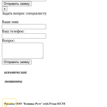
x
Задать вопрос специалисту
Ваше имя:
Ваш телефон:
Вопрос:
КЕРАМИЧЕСКИЕ
ЛЮМИНИРЫ
Узнать
Реклама ООО "Клиника Рутт" erid:2Vtzqv1ECYE
об