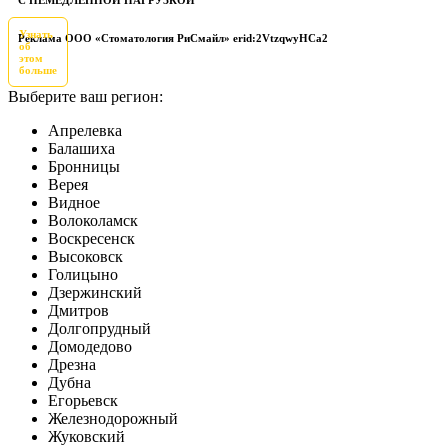
С НЕМЕДЛЕННОЙ НАГРУЗКОЙ
Узнать
Реклама ООО «Стоматология РиСмайл» erid:2VtzqwyHCa2
об
этом
больше
Выберите ваш регион:
Апрелевка
Балашиха
Бронницы
Верея
Видное
Волоколамск
Воскресенск
Высоковск
Голицыно
Дзержинский
Дмитров
Долгопрудный
Домодедово
Дрезна
Дубна
Егорьевск
Железнодорожный
Жуковский