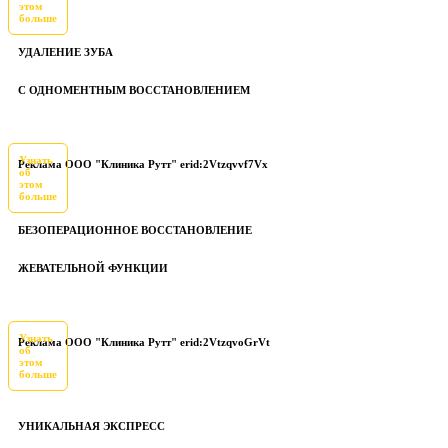
этом
больше
УДАЛЕНИЕ ЗУБА
С ОДНОМЕНТНЫМ ВОССТАНОВЛЕНИЕМ
Узнать
Реклама ООО "Клиника Рутт" erid:2Vtzqvvf7Vx
об
этом
больше
БЕЗОПЕРАЦИОННОЕ ВОССТАНОВЛЕНИЕ
ЖЕВАТЕЛЬНОЙ ФУНКЦИИ
Узнать
Реклама ООО "Клиника Рутт" erid:2VtzqvoGrVt
об
этом
больше
УНИКАЛЬНАЯ ЭКСПРЕСС