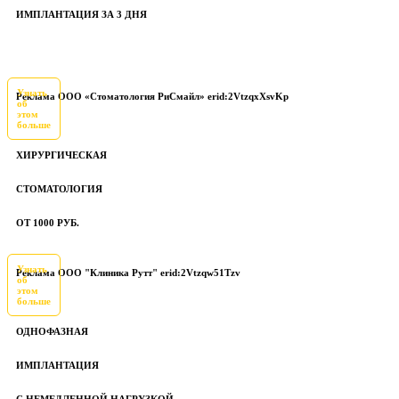
ИМПЛАНТАЦИЯ ЗА 3 ДНЯ
Узнать
Реклама ООО «Стоматология РиСмайл» erid:2VtzqxXsvKp
об
этом
больше
ХИРУРГИЧЕСКАЯ
СТОМАТОЛОГИЯ
ОТ 1000 РУБ.
Узнать
Реклама ООО "Клиника Рутт" erid:2Vtzqw51Tzv
об
этом
больше
ОДНОФАЗНАЯ
ИМПЛАНТАЦИЯ