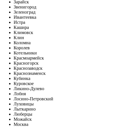
Зарайск
Звенигород
Зеленоград
Ивантеевка
Истра
Кашира
Климовск
Клин
Коломна
Королев
Котельники
Красмоармейск
Красногорск
Краснозаводск
Краснознаменск
Кубинка
Куровское
Ликино-Дулево
Лобня
Лосино-Петровский
Луховицы
Лыткарино
Люберцы
Можайск
Москва