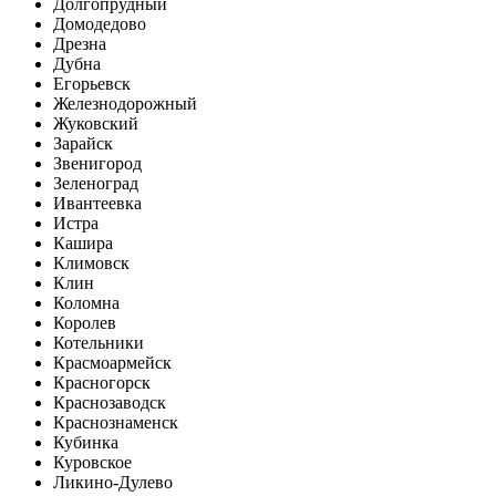
Долгопрудный
Домодедово
Дрезна
Дубна
Егорьевск
Железнодорожный
Жуковский
Зарайск
Звенигород
Зеленоград
Ивантеевка
Истра
Кашира
Климовск
Клин
Коломна
Королев
Котельники
Красмоармейск
Красногорск
Краснозаводск
Краснознаменск
Кубинка
Куровское
Ликино-Дулево