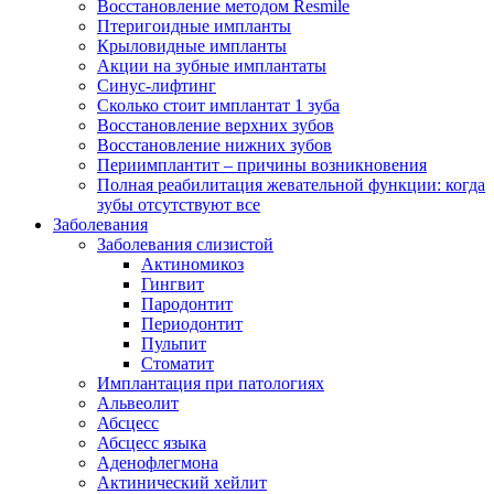
Восстановление методом Resmile
Птеригоидные импланты
Крыловидные импланты
Акции на зубные имплантаты
Синус-лифтинг
Сколько стоит имплантат 1 зуба
Восстановление верхних зубов
Восстановление нижних зубов
Периимплантит – причины возникновения
Полная реабилитация жевательной функции: когда
зубы отсутствуют все
Заболевания
Заболевания слизистой
Актиномикоз
Гингвит
Пародонтит
Периодонтит
Пульпит
Стоматит
Имплантация при патологиях
Альвеолит
Абсцесс
Абсцесс языка
Аденофлегмона
Актинический хейлит