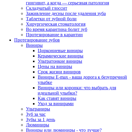
гингивит, а когда — серьезная патология
Складчатый глоссит
Заживление десны после удаления зуба
Таблетки от зубной боли
Хирургическая стоматология
Во время карантина болит зуб
Протезирование в карантин
Протезирование зубов
Виниры
Циркониевые виниры
Керамические виниры
Ультратонкие виниры
Цены на виниры
Срок жизни виниров
Виниры E-max - ваша дорога к безупречной
улыбке
Виниры или коронки: что выбрать для
идеальной улыбки?
Как ставят виниры
Уход за винирами
Ультраниры
Зуб за час
Зубы за 1 день
Люминиры
Виниры или люминиры - что лучше?