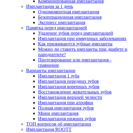
Комбинированная имплантация
Имплантация за 1 день
Одномоментная имплантация
Безоперационная имплантация
Экспресс имплантация
Памятка перед имплантацией
Удаление зубов перед имплантацией
Имплантация при иммунных заболеваниях
Как приживаются зубные импланты
Можно ли ставить импланты при диабете и
пародонтите?
Протезирование или имплантация -
сравнение
Варианты имплантации
Имплантация 1 зуба
Имплантация передних зубов
Имплантация коренных зубов
Восстановление жевательных зубов
Имплантация верхней челюсти
Имплантация при атрофии
Полная имплантация зубов
Мини имплантация
Имплантация нижних зубов
ТОП вопросов об имплантации
Имплантация ROOTT