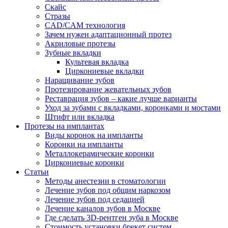
Скайс
Стразы
CAD/CAM технология
Зачем нужен адаптационный протез
Акриловые протезы
Зубные вкладки
Культевая вкладка
Циркониевые вкладки
Наращивание зубов
Протезирование жевательных зубов
Реставрация зубов – какие лучше варианты
Уход за зубами с вкладками, коронками и мостами
Штифт или вкладка
Протезы на имплантах
Виды коронок на импланты
Коронки на импланты
Металлокерамические коронки
Циркониевые коронки
Статьи
Методы анестезии в стоматологии
Лечение зубов под общим наркозом
Лечение зубов под седацией
Лечение каналов зубов в Москве
Где сделать 3D-рентген зуба в Москве
Стоимость установки брекет систем