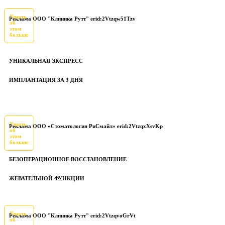
Узнать
Реклама ООО "Клиника Рутт" erid:2Vtzqw51Tzv
об
этом
больше
УНИКАЛЬНАЯ ЭКСПРЕСС
ИМПЛАНТАЦИЯ ЗА 3 ДНЯ
Узнать
Реклама ООО «Стоматология РиСмайл» erid:2VtzqxXsvKp
об
этом
больше
БЕЗОПЕРАЦИОННОЕ ВОССТАНОВЛЕНИЕ
ЖЕВАТЕЛЬНОЙ ФУНКЦИИ
Узнать
Реклама ООО "Клиника Рутт" erid:2VtzqvoGrVt
об