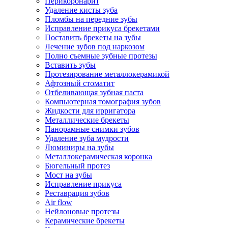
Перикоронарит
Удаление кисты зуба
Пломбы на передние зубы
Исправление прикуса брекетами
Поставить брекеты на зубы
Лечение зубов под наркозом
Полно съемные зубные протезы
Вставить зубы
Протезирование металлокерамикой
Афтозный стоматит
Отбеливающая зубная паста
Компьютерная томография зубов
Жидкости для ирригатора
Металлические брекеты
Панорамные снимки зубов
Удаление зуба мудрости
Люминиры на зубы
Металлокерамическая коронка
Бюгельный протез
Мост на зубы
Исправление прикуса
Реставрация зубов
Air flow
Нейлоновые протезы
Керамические брекеты