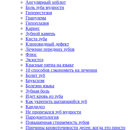
Ангулярный хейлит
Боль зуба мудрости
Гиперестезия
Гранулема
Гипоплазия
Кариес
Зубной камень
Киста зуба
Клиновидный дефект
Лечение передних зубов
Флюс
Экзостоз
Красные пятна на языке
10 способов сэкономить на лечении
Болит зуб
Бруксизм
Болезни языка
Зубная боль
Идет кровь из зуба
Как укрепить шатающийся зуб
Кандидоз
Не прорезался зуб мудрости
Пародонтология
Повышенная стираемость зубов
Причины кровоточивости десен: когда это просто