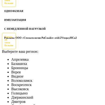
этом
больше
ОДНОФАЗНАЯ
ИМПЛАНТАЦИЯ
С НЕМЕДЛЕННОЙ НАГРУЗКОЙ
Узнать
Реклама ООО «Стоматология РиСмайл» erid:2VtzqwyHCa2
об
этом
больше
Выберите ваш регион:
Апрелевка
Балашиха
Бронницы
Верея
Видное
Волоколамск
Воскресенск
Высоковск
Голицыно
Дзержинский
Дмитров