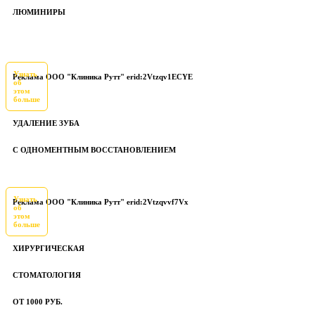
ЛЮМИНИРЫ
Узнать
Реклама ООО "Клиника Рутт" erid:2Vtzqv1ECYE
об
этом
больше
УДАЛЕНИЕ ЗУБА
С ОДНОМЕНТНЫМ ВОССТАНОВЛЕНИЕМ
Узнать
Реклама ООО "Клиника Рутт" erid:2Vtzqvvf7Vx
об
этом
больше
ХИРУРГИЧЕСКАЯ
СТОМАТОЛОГИЯ
ОТ 1000 РУБ.