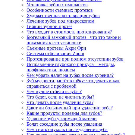
Установка зубных имплантов
Особенности съемных протезов
Художественная реставрация зубов
Лечение зубов под микроскопом
Гибкий зубной протез
Что входит в стоимость протезирования?
Бюгельный замковый протез - что это такое и
показания к его установке
Съемные протезы Акри Фри
Система отбеливания Zoom
Протезирование при полном отсутствии зубов
Исправление глубокого прикуса – методы,
профилактика, нюансы
Чем убрать налет на зубах после курения?
Зуб мудрости растёт в щёку: что делать и как
справиться с проблемой
Чем лучше отбелить зубы?
Что будет, если не чистить зубы?
Что делать после удаления зуба?
Дают ли больничный при удалении зуба?
Какие продукты полезны для зубов?
Удаление зуба у кормящей матери
Болят соседние зубы после удаления
Чем снять опухоль после удаления зуба
Как долго заживает десна после удаления зуба?