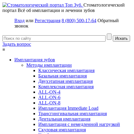
Стоматологический
портал
Всё об имплантации и лечении зубов
Вход
или
Регистрация
8 (800) 500-17-64
Обратный
звонок
Задать вопрос
≡
Имплантация зубов
Методы имплантации
Классическая имплантация
Базальная имплантация
Двухэтапная имплантация
Комплексная имплантация
ALL-ON-4
ALL-ON-6
ALL-ON-8
Имплантация Immediate Load
Трансгингивальная имплантация
Дентальная имплантация
Имплантация с немедленной нагрузкой
Скуловая имплантация