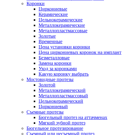
Коронки
Циркониевые
Керамические
Цельнокерамические
Металлокерамические
Металлопластмассовые
Золотые
Временные
Цена установки коронки
Цена циркониевых коронок на имплант
Безметалловые
Замена коронки
Уход за коронками
Какую коронку выбрать
Мостовидные протезы
Золотой
Металлокерамический
Металлопластмассовый
Цельнокерамический
Циркониевый
Съемные протезы
Бюгельный протез на аттачменах
Мягкий зубной протез
Бюгельное протезирование
Съемный или несъемный протез