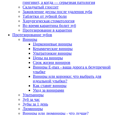
гингивит, а когда — серьезная патология
Складчатый глоссит
Заживление десны после удаления зуба
Таблетки от зубной боли
Хирургическая стоматология
Во время карантина болит зуб
Протезирование в карантин
Протезирование зубов
Виниры
Циркониевые виниры
Керамические виниры
Ультратонкие виниры
Цены на виниры
Срок жизни виниров
Виниры E-max - ваша дорога к безупречной
улыбке
Виниры или коронки: что выбрать для
идеальной улыбки?
Как ставят виниры
Уход за винирами
Ультраниры
Зуб за час
Зубы за 1 день
Люминиры
Виниры или люминиры - что лучше?