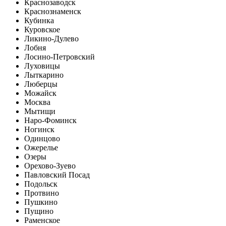
Краснозаводск
Краснознаменск
Кубинка
Куровское
Ликино-Дулево
Лобня
Лосино-Петровский
Луховицы
Лыткарино
Люберцы
Можайск
Москва
Мытищи
Наро-Фоминск
Ногинск
Одинцово
Ожерелье
Озеры
Орехово-Зуево
Павловский Посад
Подольск
Протвино
Пушкино
Пущино
Раменское