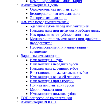
Комбинированная имплантация
Имплантация за 1 день
Одномоментная имплантация
Безоперационная имплантация
Экспресс имплантация
Памятка перед имплантацией
Удаление зубов перед имплантацией
Имплантация при иммунных заболеваниях
Как приживаются зубные импланты
Можно ли ставить импланты при диабете и
пародонтите?
Протезирование или имплантация -
сравнение
Варианты имплантации
Имплантация 1 зуба
Имплантация передних зубов
Имплантация коренных зубов
Восстановление жевательных зубов
Имплантация верхней челюсти
Имплантация при атрофии
Полная имплантация зубов
Мини имплантация
Имплантация нижних зубов
ТОП вопросов об имплантации
Имплантация ROOTT