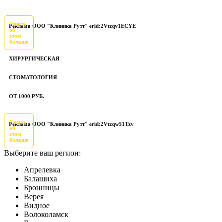
Узнать
Реклама ООО "Клиника Рутт" erid:2Vtzqv1ECYE
об
этом
больше
ХИРУРГИЧЕСКАЯ
СТОМАТОЛОГИЯ
ОТ 1000 РУБ.
Узнать
Реклама ООО "Клиника Рутт" erid:2Vtzqw51Tzv
об
этом
больше
Выберите ваш регион:
Апрелевка
Балашиха
Бронницы
Верея
Видное
Волоколамск