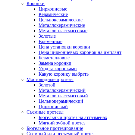
Коронки
Циркониевые
Керамические
Цельнокерамические
Металлокерамические
Металлопластмассовые
Золотые
Временные
Цена установки коронки
Цена циркониевых коронок на имплант
Безметалловые
Замена коронки
Уход за коронками
Какую коронку выбрать
Мостовидные протезы
Золотой
Металлокерамический
Металлопластмассовый
Цельнокерамический
Циркониевый
Съемные протезы
Бюгельный протез на аттачменах
Мягкий зубной протез
Бюгельное протезирование
Съемный или несъемный протез