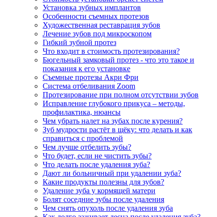
Установка зубных имплантов
Особенности съемных протезов
Художественная реставрация зубов
Лечение зубов под микроскопом
Гибкий зубной протез
Что входит в стоимость протезирования?
Бюгельный замковый протез - что это такое и
показания к его установке
Съемные протезы Акри Фри
Система отбеливания Zoom
Протезирование при полном отсутствии зубов
Исправление глубокого прикуса – методы,
профилактика, нюансы
Чем убрать налет на зубах после курения?
Зуб мудрости растёт в щёку: что делать и как
справиться с проблемой
Чем лучше отбелить зубы?
Что будет, если не чистить зубы?
Что делать после удаления зуба?
Дают ли больничный при удалении зуба?
Какие продукты полезны для зубов?
Удаление зуба у кормящей матери
Болят соседние зубы после удаления
Чем снять опухоль после удаления зуба
Как долго заживает десна после удаления зуба?