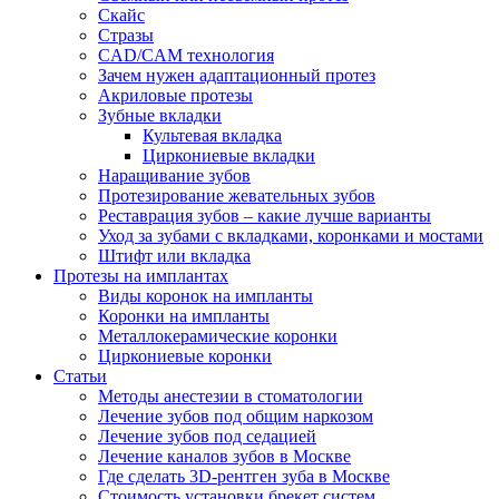
Скайс
Стразы
CAD/CAM технология
Зачем нужен адаптационный протез
Акриловые протезы
Зубные вкладки
Культевая вкладка
Циркониевые вкладки
Наращивание зубов
Протезирование жевательных зубов
Реставрация зубов – какие лучше варианты
Уход за зубами с вкладками, коронками и мостами
Штифт или вкладка
Протезы на имплантах
Виды коронок на импланты
Коронки на импланты
Металлокерамические коронки
Циркониевые коронки
Статьи
Методы анестезии в стоматологии
Лечение зубов под общим наркозом
Лечение зубов под седацией
Лечение каналов зубов в Москве
Где сделать 3D-рентген зуба в Москве
Стоимость установки брекет систем