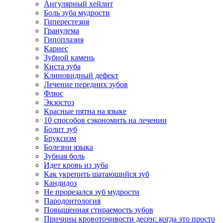
Ангулярный хейлит
Боль зуба мудрости
Гиперестезия
Гранулема
Гипоплазия
Кариес
Зубной камень
Киста зуба
Клиновидный дефект
Лечение передних зубов
Флюс
Экзостоз
Красные пятна на языке
10 способов сэкономить на лечении
Болит зуб
Бруксизм
Болезни языка
Зубная боль
Идет кровь из зуба
Как укрепить шатающийся зуб
Кандидоз
Не прорезался зуб мудрости
Пародонтология
Повышенная стираемость зубов
Причины кровоточивости десен: когда это просто