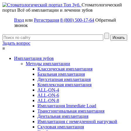
Стоматологический
портал
Всё об имплантации и лечении зубов
Вход
или
Регистрация
8 (800) 500-17-64
Обратный
звонок
Задать вопрос
≡
Имплантация зубов
Методы имплантации
Классическая имплантация
Базальная имплантация
Двухэтапная имплантация
Комплексная имплантация
ALL-ON-4
ALL-ON-6
ALL-ON-8
Имплантация Immediate Load
Трансгингивальная имплантация
Дентальная имплантация
Имплантация с немедленной нагрузкой
Скуловая имплантация