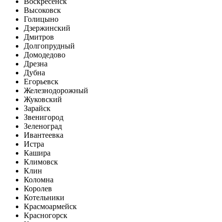
Воскресенск
Высоковск
Голицыно
Дзержинский
Дмитров
Долгопрудный
Домодедово
Дрезна
Дубна
Егорьевск
Железнодорожный
Жуковский
Зарайск
Звенигород
Зеленоград
Ивантеевка
Истра
Кашира
Климовск
Клин
Коломна
Королев
Котельники
Красмоармейск
Красногорск