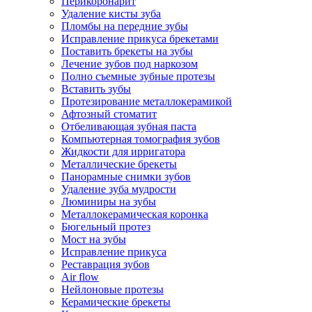
Перикоронарит
Удаление кисты зуба
Пломбы на передние зубы
Исправление прикуса брекетами
Поставить брекеты на зубы
Лечение зубов под наркозом
Полно съемные зубные протезы
Вставить зубы
Протезирование металлокерамикой
Афтозный стоматит
Отбеливающая зубная паста
Компьютерная томография зубов
Жидкости для ирригатора
Металлические брекеты
Панорамные снимки зубов
Удаление зуба мудрости
Люминиры на зубы
Металлокерамическая коронка
Бюгельный протез
Мост на зубы
Исправление прикуса
Реставрация зубов
Air flow
Нейлоновые протезы
Керамические брекеты