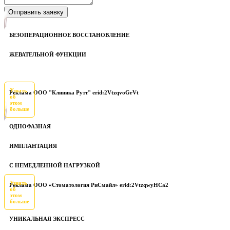
БЕЗОПЕРАЦИОННОЕ ВОССТАНОВЛЕНИЕ
ЖЕВАТЕЛЬНОЙ ФУНКЦИИ
Узнать
Реклама ООО "Клиника Рутт" erid:2VtzqvoGrVt
об
этом
больше
ОДНОФАЗНАЯ
ИМПЛАНТАЦИЯ
С НЕМЕДЛЕННОЙ НАГРУЗКОЙ
Узнать
Реклама ООО «Стоматология РиСмайл» erid:2VtzqwyHCa2
об
этом
больше
УНИКАЛЬНАЯ ЭКСПРЕСС