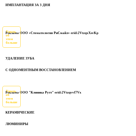
ИМПЛАНТАЦИЯ ЗА 3 ДНЯ
Узнать
Реклама ООО «Стоматология РиСмайл» erid:2VtzqxXsvKp
об
этом
больше
УДАЛЕНИЕ ЗУБА
С ОДНОМЕНТНЫМ ВОССТАНОВЛЕНИЕМ
Узнать
Реклама ООО "Клиника Рутт" erid:2Vtzqvvf7Vx
об
этом
больше
КЕРАМИЧЕСКИЕ
ЛЮМИНИРЫ