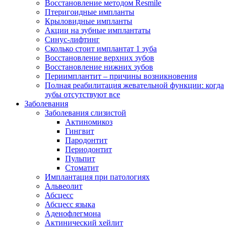
Восстановление методом Resmile
Птеригоидные импланты
Крыловидные импланты
Акции на зубные имплантаты
Синус-лифтинг
Сколько стоит имплантат 1 зуба
Восстановление верхних зубов
Восстановление нижних зубов
Периимплантит – причины возникновения
Полная реабилитация жевательной функции: когда
зубы отсутствуют все
Заболевания
Заболевания слизистой
Актиномикоз
Гингвит
Пародонтит
Периодонтит
Пульпит
Стоматит
Имплантация при патологиях
Альвеолит
Абсцесс
Абсцесс языка
Аденофлегмона
Актинический хейлит