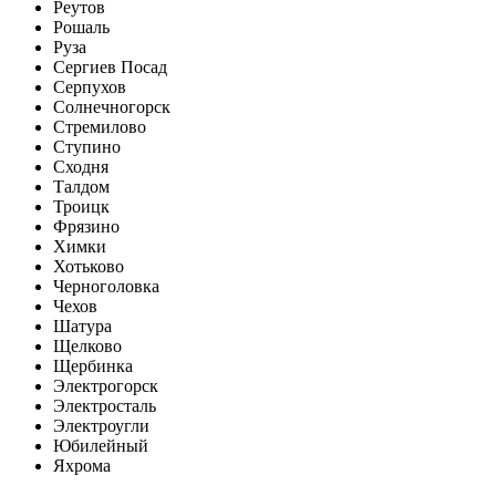
Реутов
Рошаль
Руза
Сергиев Посад
Серпухов
Солнечногорск
Стремилово
Ступино
Сходня
Талдом
Троицк
Фрязино
Химки
Хотьково
Черноголовка
Чехов
Шатура
Щелково
Щербинка
Электрогорск
Электросталь
Электроугли
Юбилейный
Яхрома