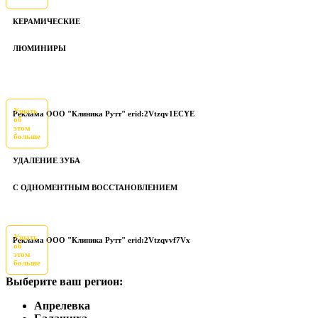
КЕРАМИЧЕСКИЕ
ЛЮМИНИРЫ
Узнать
Реклама ООО "Клиника Рутт" erid:2Vtzqv1ECYE
об
этом
больше
УДАЛЕНИЕ ЗУБА
С ОДНОМЕНТНЫМ ВОССТАНОВЛЕНИЕМ
Узнать
Реклама ООО "Клиника Рутт" erid:2Vtzqvvf7Vx
об
этом
больше
Выберите ваш регион:
Апрелевка