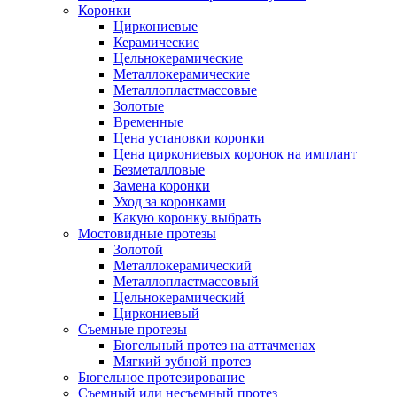
Коронки
Циркониевые
Керамические
Цельнокерамические
Металлокерамические
Металлопластмассовые
Золотые
Временные
Цена установки коронки
Цена циркониевых коронок на имплант
Безметалловые
Замена коронки
Уход за коронками
Какую коронку выбрать
Мостовидные протезы
Золотой
Металлокерамический
Металлопластмассовый
Цельнокерамический
Циркониевый
Съемные протезы
Бюгельный протез на аттачменах
Мягкий зубной протез
Бюгельное протезирование
Съемный или несъемный протез