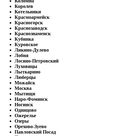
Коломна
Королев
Котельники
Красмоармейск
Красногорск
Краснозаводск
Краснознаменск
Кубинка
Куровское
Ликино-Дулево
Лобня
Лосино-Петровский
Луховицы
Лыткарино
Люберцы
Можайск
Москва
Мытищи
Наро-Фоминск
Ногинск
Одинцово
Ожерелье
Озеры
Орехово-Зуево
Павловский Посад