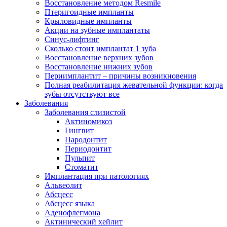
Восстановление методом Resmile
Птеригоидные импланты
Крыловидные импланты
Акции на зубные имплантаты
Синус-лифтинг
Сколько стоит имплантат 1 зуба
Восстановление верхних зубов
Восстановление нижних зубов
Периимплантит – причины возникновения
Полная реабилитация жевательной функции: когда
зубы отсутствуют все
Заболевания
Заболевания слизистой
Актиномикоз
Гингвит
Пародонтит
Периодонтит
Пульпит
Стоматит
Имплантация при патологиях
Альвеолит
Абсцесс
Абсцесс языка
Аденофлегмона
Актинический хейлит