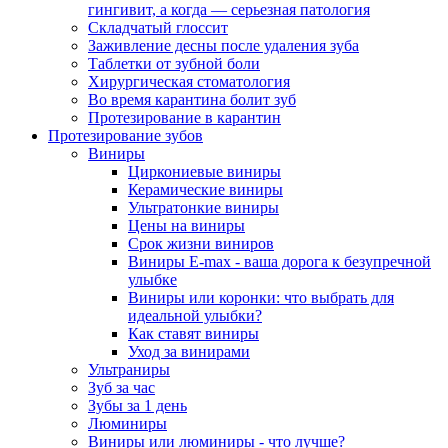
гингивит, а когда — серьезная патология
Складчатый глоссит
Заживление десны после удаления зуба
Таблетки от зубной боли
Хирургическая стоматология
Во время карантина болит зуб
Протезирование в карантин
Протезирование зубов
Виниры
Циркониевые виниры
Керамические виниры
Ультратонкие виниры
Цены на виниры
Срок жизни виниров
Виниры E-max - ваша дорога к безупречной
улыбке
Виниры или коронки: что выбрать для
идеальной улыбки?
Как ставят виниры
Уход за винирами
Ультраниры
Зуб за час
Зубы за 1 день
Люминиры
Виниры или люминиры - что лучше?