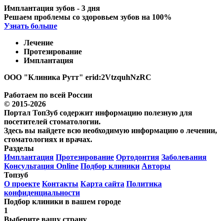
Имплантация зубов - 3 дня
Решаем проблемы со здоровьем зубов на 100%
Узнать больше
Лечение
Протезирование
Имплантация
ООО "Клиника Рутт" erid:2VtzquhNzRC
Работаем по всей России
© 2015-2026
Портал ТопЗуб содержит информацию полезную для
посетителей стоматологии.
Здесь вы найдете всю необходимую информацию о лечении,
стоматологиях и врачах.
Разделы
Имплантация
Протезирование
Ортодонтия
Заболевания
Консультация Online
Подбор клиники
Авторы
Топзуб
О проекте
Контакты
Карта сайта
Политика
конфиденциальности
Подбор клиники в вашем городе
1
Выберите вашу страну