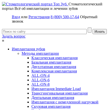
Стоматологический
портал
Всё об имплантации и лечении зубов
Вход
или
Регистрация
8 (800) 500-17-64
Обратный
звонок
Задать вопрос
≡
Имплантация зубов
Методы имплантации
Классическая имплантация
Базальная имплантация
Двухэтапная имплантация
Комплексная имплантация
ALL-ON-4
ALL-ON-6
ALL-ON-8
Имплантация Immediate Load
Трансгингивальная имплантация
Дентальная имплантация
Имплантация с немедленной нагрузкой
Скуловая имплантация