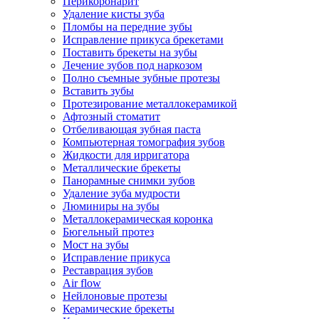
Перикоронарит
Удаление кисты зуба
Пломбы на передние зубы
Исправление прикуса брекетами
Поставить брекеты на зубы
Лечение зубов под наркозом
Полно съемные зубные протезы
Вставить зубы
Протезирование металлокерамикой
Афтозный стоматит
Отбеливающая зубная паста
Компьютерная томография зубов
Жидкости для ирригатора
Металлические брекеты
Панорамные снимки зубов
Удаление зуба мудрости
Люминиры на зубы
Металлокерамическая коронка
Бюгельный протез
Мост на зубы
Исправление прикуса
Реставрация зубов
Air flow
Нейлоновые протезы
Керамические брекеты