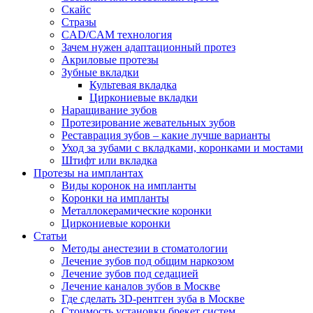
Скайс
Стразы
CAD/CAM технология
Зачем нужен адаптационный протез
Акриловые протезы
Зубные вкладки
Культевая вкладка
Циркониевые вкладки
Наращивание зубов
Протезирование жевательных зубов
Реставрация зубов – какие лучше варианты
Уход за зубами с вкладками, коронками и мостами
Штифт или вкладка
Протезы на имплантах
Виды коронок на импланты
Коронки на импланты
Металлокерамические коронки
Циркониевые коронки
Статьи
Методы анестезии в стоматологии
Лечение зубов под общим наркозом
Лечение зубов под седацией
Лечение каналов зубов в Москве
Где сделать 3D-рентген зуба в Москве
Стоимость установки брекет систем