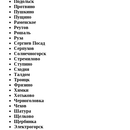
Подольск
Протвино
Пушкино
Пущино
Раменское
Реутов
Рошаль
Руза
Сергиев Посад
Серпухов
Солнечногорск
Стремилово
Ступино
Сходня
Талдом
Троицк
Фрязино
Химки
Хотьково
Черноголовка
Чехов
Шатура
Щелково
Щербинка
Электрогорск