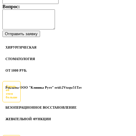
Вопрос:
ХИРУРГИЧЕСКАЯ
СТОМАТОЛОГИЯ
ОТ 1000 РУБ.
Узнать
Реклама ООО "Клиника Рутт" erid:2Vtzqw51Tzv
об
этом
больше
БЕЗОПЕРАЦИОННОЕ ВОССТАНОВЛЕНИЕ
ЖЕВАТЕЛЬНОЙ ФУНКЦИИ