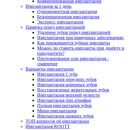
Комбинированная имплантация
Имплантация за 1 день
Одномоментная имплантация
Безоперационная имплантация
Экспресс имплантация
Памятка перед имплантацией
Удаление зубов перед имплантацией
Имплантация при иммунных заболеваниях
Как приживаются зубные импланты
Можно ли ставить импланты при диабете и
пародонтите?
Протезирование или имплантация -
сравнение
Варианты имплантации
Имплантация 1 зуба
Имплантация передних зубов
Имплантация коренных зубов
Восстановление жевательных зубов
Имплантация верхней челюсти
Имплантация при атрофии
Полная имплантация зубов
Мини имплантация
Имплантация нижних зубов
ТОП вопросов об имплантации
Имплантация ROOTT