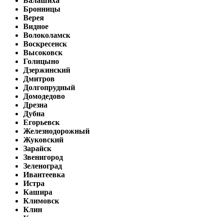
Балашиха
Бронницы
Верея
Видное
Волоколамск
Воскресенск
Высоковск
Голицыно
Дзержинский
Дмитров
Долгопрудный
Домодедово
Дрезна
Дубна
Егорьевск
Железнодорожный
Жуковский
Зарайск
Звенигород
Зеленоград
Ивантеевка
Истра
Кашира
Климовск
Клин