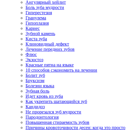
Ангулярный хейлит
Боль зуба мудрости
Гиперестезия
Гранулема
Гипоплазия
Кариес
Зубной камень
Киста зуба
Клиновидный дефект
Лечение передних зубов
Флюс
Экзостоз
Красные пятна на языке
10 способов сэкономить на лечении
Болит зуб
Бруксизм
Болезни языка
Зубная боль
Идет кровь из зуба
Как укрепить шатающийся зуб
Кандидоз
Не прорезался зуб мудрости
Пародонтология
Повышенная стираемость зубов
Причины кровоточивости десен: когда это просто