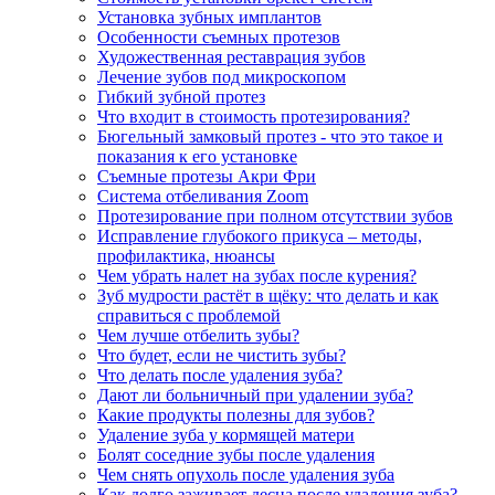
Установка зубных имплантов
Особенности съемных протезов
Художественная реставрация зубов
Лечение зубов под микроскопом
Гибкий зубной протез
Что входит в стоимость протезирования?
Бюгельный замковый протез - что это такое и
показания к его установке
Съемные протезы Акри Фри
Система отбеливания Zoom
Протезирование при полном отсутствии зубов
Исправление глубокого прикуса – методы,
профилактика, нюансы
Чем убрать налет на зубах после курения?
Зуб мудрости растёт в щёку: что делать и как
справиться с проблемой
Чем лучше отбелить зубы?
Что будет, если не чистить зубы?
Что делать после удаления зуба?
Дают ли больничный при удалении зуба?
Какие продукты полезны для зубов?
Удаление зуба у кормящей матери
Болят соседние зубы после удаления
Чем снять опухоль после удаления зуба
Как долго заживает десна после удаления зуба?