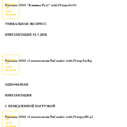
Узнать
Реклама ООО "Клиника Рутт" erid:2VtzqvoGrVt
об
этом
больше
УНИКАЛЬНАЯ ЭКСПРЕСС
ИМПЛАНТАЦИЯ ЗА 3 ДНЯ
Узнать
Реклама ООО «Стоматология РиСмайл» erid:2VtzqxXsvKp
об
этом
больше
ОДНОФАЗНАЯ
ИМПЛАНТАЦИЯ
С НЕМЕДЛЕННОЙ НАГРУЗКОЙ
Узнать
Реклама ООО «Стоматология РиСмайл» erid:2VtzqwyHCa2
об
этом
больше