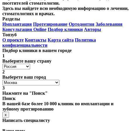
посетителей стоматологии.
Здесь вы найдете всю необходимую информацию о лечении,
стоматологиях и врачах.
Разделы
Имплантация
Протезирование
Ортодонтия
Заболевания
Консультация Online
Подбор клиники
Авторы
Топзуб
О проекте
Контакты
Карта сайта
Политика
конфиденциальности
Подбор клиники в вашем городе
1
Выберите вашу страну
2
Выберете ваш город
3
Нажмите на "Поиск"
Поиск
В нашей базе более 10 000 клиник по имплантации и
зубному протзированию
x
Написать специалисту
Ваше имя: