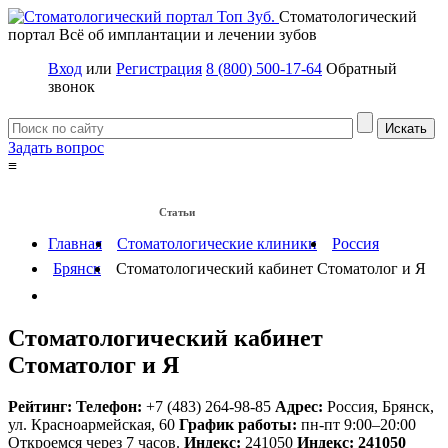
Стоматологический
портал
Всё об имплантации и лечении зубов
Вход
или
Регистрация
8 (800) 500-17-64
Обратный
звонок
Задать вопрос
≡
Имплантация зубов
Заболевания
Протезирование зубов
Статьи
Протезы на имплантах
Главная
Стоматологические клиники
Россия
Брянск
Стоматологический кабинет Стоматолог и Я
Стоматологический кабинет
Стоматолог и Я
Рейтинг:
Телефон:
+7 (483) 264-98-85
Адрес:
Россия
,
Брянск,
ул. Красноармейская, 60
График работы:
пн-пт 9:00–20:00
Откроемся через 7 часов.
Индекс:
241050
Индекс:
241050