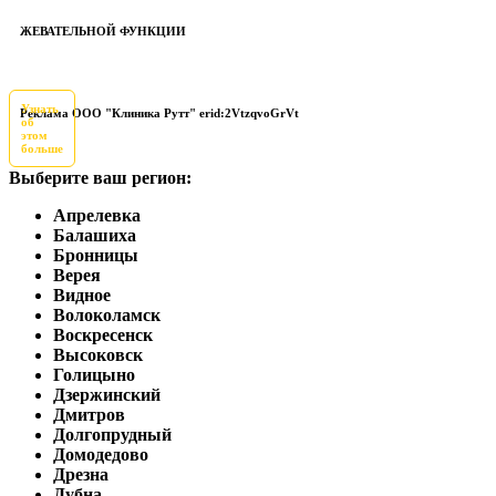
ЖЕВАТЕЛЬНОЙ ФУНКЦИИ
Узнать
Реклама ООО "Клиника Рутт" erid:2VtzqvoGrVt
об
этом
больше
Выберите ваш регион:
Апрелевка
Балашиха
Бронницы
Верея
Видное
Волоколамск
Воскресенск
Высоковск
Голицыно
Дзержинский
Дмитров
Долгопрудный
Домодедово
Дрезна
Дубна