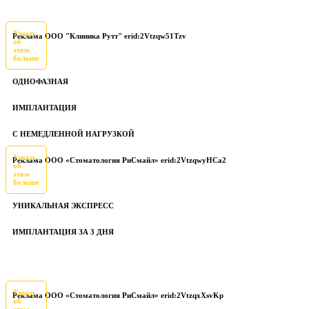
Узнать
Реклама ООО "Клиника Рутт" erid:2Vtzqw51Tzv
об
этом
больше
ОДНОФАЗНАЯ
ИМПЛАНТАЦИЯ
С НЕМЕДЛЕННОЙ НАГРУЗКОЙ
Узнать
Реклама ООО «Стоматология РиСмайл» erid:2VtzqwyHCa2
об
этом
больше
УНИКАЛЬНАЯ ЭКСПРЕСС
ИМПЛАНТАЦИЯ ЗА 3 ДНЯ
Узнать
Реклама ООО «Стоматология РиСмайл» erid:2VtzqxXsvKp
об