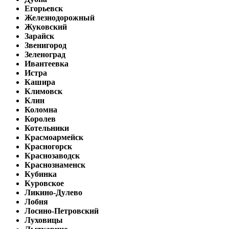
Егорьевск
Железнодорожный
Жуковский
Зарайск
Звенигород
Зеленоград
Ивантеевка
Истра
Кашира
Климовск
Клин
Коломна
Королев
Котельники
Красмоармейск
Красногорск
Краснозаводск
Краснознаменск
Кубинка
Куровское
Ликино-Дулево
Лобня
Лосино-Петровский
Луховицы