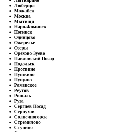
Лыткарино
Люберцы
Можайск
Москва
Мытищи
Наро-Фоминск
Ногинск
Одинцово
Ожерелье
Озеры
Орехово-Зуево
Павловский Посад
Подольск
Протвино
Пушкино
Пущино
Раменское
Реутов
Рошаль
Руза
Сергиев Посад
Серпухов
Солнечногорск
Стремилово
Ступино