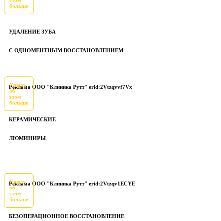
этом
больше
УДАЛЕНИЕ ЗУБА
С ОДНОМЕНТНЫМ ВОССТАНОВЛЕНИЕМ
Узнать
Реклама ООО "Клиника Рутт" erid:2Vtzqvvf7Vx
об
этом
больше
КЕРАМИЧЕСКИЕ
ЛЮМИНИРЫ
Узнать
Реклама ООО "Клиника Рутт" erid:2Vtzqv1ECYE
об
этом
больше
БЕЗОПЕРАЦИОННОЕ ВОССТАНОВЛЕНИЕ