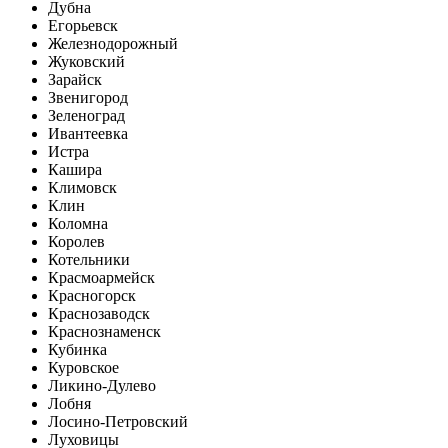
Дубна
Егорьевск
Железнодорожный
Жуковский
Зарайск
Звенигород
Зеленоград
Ивантеевка
Истра
Кашира
Климовск
Клин
Коломна
Королев
Котельники
Красмоармейск
Красногорск
Краснозаводск
Краснознаменск
Кубинка
Куровское
Ликино-Дулево
Лобня
Лосино-Петровский
Луховицы