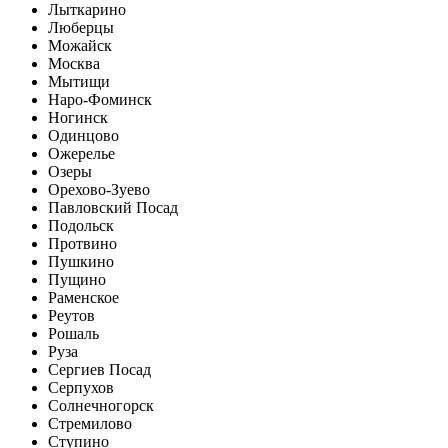
Лыткарино
Люберцы
Можайск
Москва
Мытищи
Наро-Фоминск
Ногинск
Одинцово
Ожерелье
Озеры
Орехово-Зуево
Павловский Посад
Подольск
Протвино
Пушкино
Пущино
Раменское
Реутов
Рошаль
Руза
Сергиев Посад
Серпухов
Солнечногорск
Стремилово
Ступино