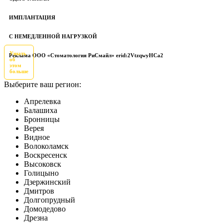
ИМПЛАНТАЦИЯ
С НЕМЕДЛЕННОЙ НАГРУЗКОЙ
Узнать
Реклама ООО «Стоматология РиСмайл» erid:2VtzqwyHCa2
об
этом
больше
Выберите ваш регион:
Апрелевка
Балашиха
Бронницы
Верея
Видное
Волоколамск
Воскресенск
Высоковск
Голицыно
Дзержинский
Дмитров
Долгопрудный
Домодедово
Дрезна