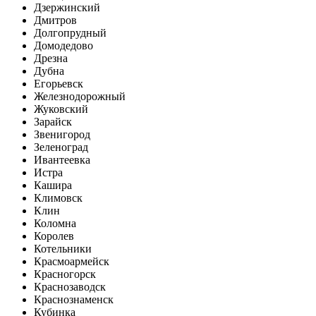
Дзержинский
Дмитров
Долгопрудный
Домодедово
Дрезна
Дубна
Егорьевск
Железнодорожный
Жуковский
Зарайск
Звенигород
Зеленоград
Ивантеевка
Истра
Кашира
Климовск
Клин
Коломна
Королев
Котельники
Красмоармейск
Красногорск
Краснозаводск
Краснознаменск
Кубинка