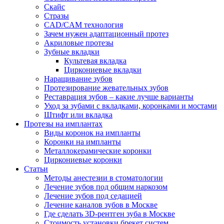
Скайс
Стразы
CAD/CAM технология
Зачем нужен адаптационный протез
Акриловые протезы
Зубные вкладки
Культевая вкладка
Циркониевые вкладки
Наращивание зубов
Протезирование жевательных зубов
Реставрация зубов – какие лучше варианты
Уход за зубами с вкладками, коронками и мостами
Штифт или вкладка
Протезы на имплантах
Виды коронок на импланты
Коронки на импланты
Металлокерамические коронки
Циркониевые коронки
Статьи
Методы анестезии в стоматологии
Лечение зубов под общим наркозом
Лечение зубов под седацией
Лечение каналов зубов в Москве
Где сделать 3D-рентген зуба в Москве
Стоимость установки брекет систем