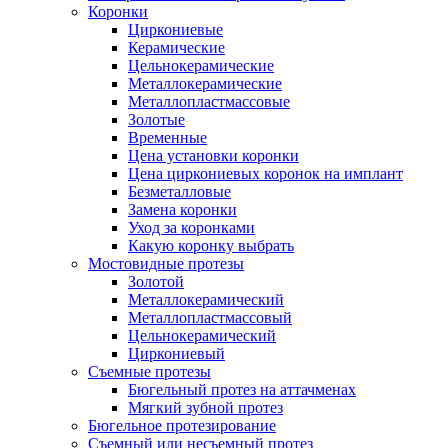
Коронки
Циркониевые
Керамические
Цельнокерамические
Металлокерамические
Металлопластмассовые
Золотые
Временные
Цена установки коронки
Цена циркониевых коронок на имплант
Безметалловые
Замена коронки
Уход за коронками
Какую коронку выбрать
Мостовидные протезы
Золотой
Металлокерамический
Металлопластмассовый
Цельнокерамический
Циркониевый
Съемные протезы
Бюгельный протез на аттачменах
Мягкий зубной протез
Бюгельное протезирование
Съемный или несъемный протез