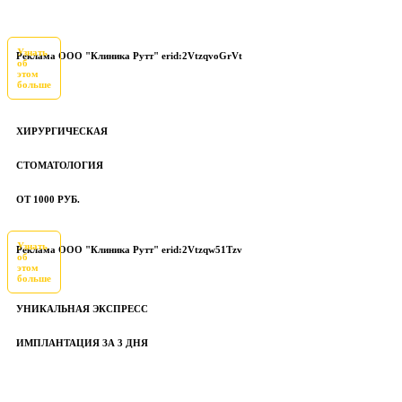
Узнать
Реклама ООО "Клиника Рутт" erid:2VtzqvoGrVt
об
этом
больше
ХИРУРГИЧЕСКАЯ
СТОМАТОЛОГИЯ
ОТ 1000 РУБ.
Узнать
Реклама ООО "Клиника Рутт" erid:2Vtzqw51Tzv
об
этом
больше
УНИКАЛЬНАЯ ЭКСПРЕСС
ИМПЛАНТАЦИЯ ЗА 3 ДНЯ