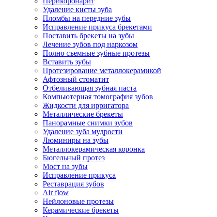
Перикоронарит
Удаление кисты зуба
Пломбы на передние зубы
Исправление прикуса брекетами
Поставить брекеты на зубы
Лечение зубов под наркозом
Полно съемные зубные протезы
Вставить зубы
Протезирование металлокерамикой
Афтозный стоматит
Отбеливающая зубная паста
Компьютерная томография зубов
Жидкости для ирригатора
Металлические брекеты
Панорамные снимки зубов
Удаление зуба мудрости
Люминиры на зубы
Металлокерамическая коронка
Бюгельный протез
Мост на зубы
Исправление прикуса
Реставрация зубов
Air flow
Нейлоновые протезы
Керамические брекеты