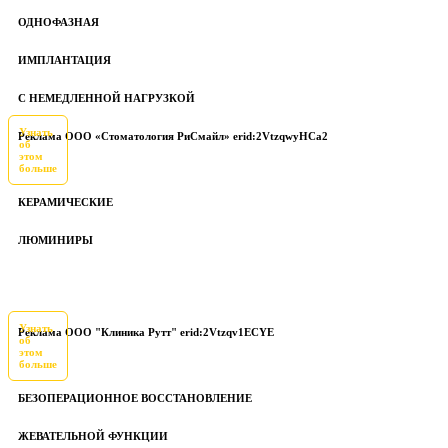
ОДНОФАЗНАЯ
ИМПЛАНТАЦИЯ
С НЕМЕДЛЕННОЙ НАГРУЗКОЙ
Узнать
Реклама ООО «Стоматология РиСмайл» erid:2VtzqwyHCa2
об
этом
больше
КЕРАМИЧЕСКИЕ
ЛЮМИНИРЫ
Узнать
Реклама ООО "Клиника Рутт" erid:2Vtzqv1ECYE
об
этом
больше
БЕЗОПЕРАЦИОННОЕ ВОССТАНОВЛЕНИЕ
ЖЕВАТЕЛЬНОЙ ФУНКЦИИ