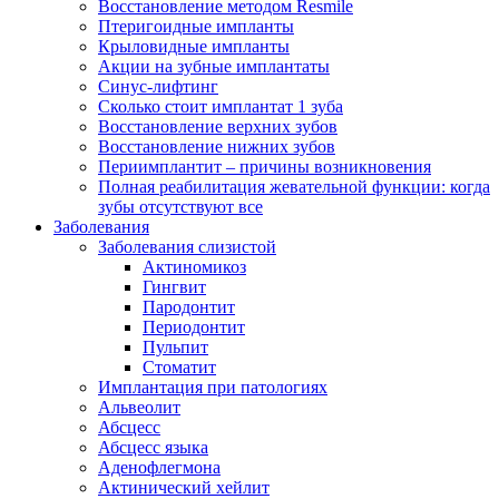
Восстановление методом Resmile
Птеригоидные импланты
Крыловидные импланты
Акции на зубные имплантаты
Синус-лифтинг
Сколько стоит имплантат 1 зуба
Восстановление верхних зубов
Восстановление нижних зубов
Периимплантит – причины возникновения
Полная реабилитация жевательной функции: когда
зубы отсутствуют все
Заболевания
Заболевания слизистой
Актиномикоз
Гингвит
Пародонтит
Периодонтит
Пульпит
Стоматит
Имплантация при патологиях
Альвеолит
Абсцесс
Абсцесс языка
Аденофлегмона
Актинический хейлит