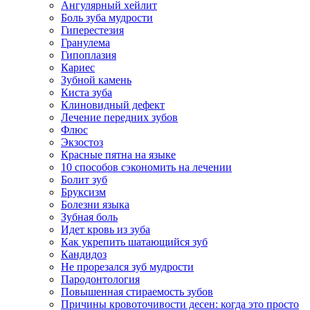
Ангулярный хейлит
Боль зуба мудрости
Гиперестезия
Гранулема
Гипоплазия
Кариес
Зубной камень
Киста зуба
Клиновидный дефект
Лечение передних зубов
Флюс
Экзостоз
Красные пятна на языке
10 способов сэкономить на лечении
Болит зуб
Бруксизм
Болезни языка
Зубная боль
Идет кровь из зуба
Как укрепить шатающийся зуб
Кандидоз
Не прорезался зуб мудрости
Пародонтология
Повышенная стираемость зубов
Причины кровоточивости десен: когда это просто