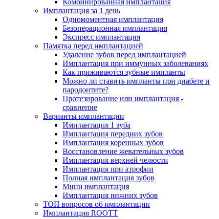
Комбинированная имплантация
Имплантация за 1 день
Одномоментная имплантация
Безоперационная имплантация
Экспресс имплантация
Памятка перед имплантацией
Удаление зубов перед имплантацией
Имплантация при иммунных заболеваниях
Как приживаются зубные импланты
Можно ли ставить импланты при диабете и
пародонтите?
Протезирование или имплантация -
сравнение
Варианты имплантации
Имплантация 1 зуба
Имплантация передних зубов
Имплантация коренных зубов
Восстановление жевательных зубов
Имплантация верхней челюсти
Имплантация при атрофии
Полная имплантация зубов
Мини имплантация
Имплантация нижних зубов
ТОП вопросов об имплантации
Имплантация ROOTT