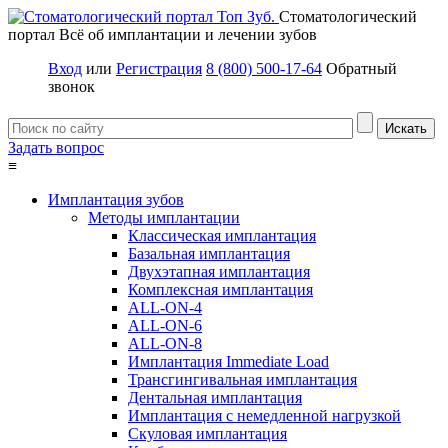
Стоматологический
портал
Всё об имплантации и лечении зубов
Вход
или
Регистрация
8 (800) 500-17-64
Обратный
звонок
Задать вопрос
≡
Имплантация зубов
Методы имплантации
Классическая имплантация
Базальная имплантация
Двухэтапная имплантация
Комплексная имплантация
ALL-ON-4
ALL-ON-6
ALL-ON-8
Имплантация Immediate Load
Трансгингивальная имплантация
Дентальная имплантация
Имплантация с немедленной нагрузкой
Скуловая имплантация