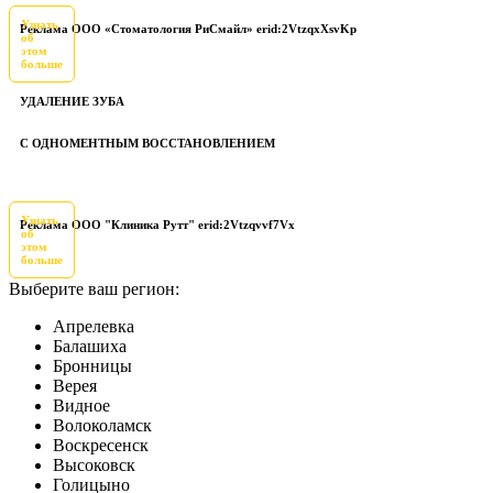
Узнать
Реклама ООО «Стоматология РиСмайл» erid:2VtzqxXsvKp
об
этом
больше
УДАЛЕНИЕ ЗУБА
С ОДНОМЕНТНЫМ ВОССТАНОВЛЕНИЕМ
Узнать
Реклама ООО "Клиника Рутт" erid:2Vtzqvvf7Vx
об
этом
больше
Выберите ваш регион:
Апрелевка
Балашиха
Бронницы
Верея
Видное
Волоколамск
Воскресенск
Высоковск
Голицыно