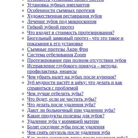
Установка зубных имплантов
Особенности съемных протезов
Художественная реставрация зубов
Лечение зубов под микроскопом
Гибкий зубной протез
Что входит в стоимость протезирования?
Бюгельный замковый протез - что это такое и
показания к его установке
Съемные протезы Акри Фри
Система отбеливания Zoom
Протезирование при полном отсутствии зубов
Исправление глубокого прикуса – методы,
профилактика, нюансы
Чем убрать налет на зубах после курения?
Зуб мудрости растёт в щёку: что делать и как
справиться с проблемой
Чем лучше отбелить зубы?
Что будет, если не чистить зубы?
Что делать после удаления зуба?
Дают ли больничный при удалении зуба?
Какие продукты полезны для зубов?
Удаление зуба у кормящей матери
Болят соседние зубы после удаления
Чем снять опухоль после удаления зуба
Как долго заживает десна после удаления зуба?