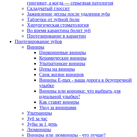
гингивит, а когда — серьезная патология
Складчатый глоссит
Заживление десны после удаления зуба
Таблетки от зубной боли
Хирургическая стоматология
Во время карантина болит зуб
Протезирование в карантин
Протезирование зубов
Виниры
Циркониевые виниры
Керамические виниры
Ультратонкие виниры
Цены на виниры
Срок жизни виниров
Виниры E-max - ваша дорога к безупречной
улыбке
Виниры или коронки: что выбрать для
идеальной улыбки?
Как ставят виниры
Уход за винирами
Ультраниры
Зуб за час
Зубы за 1 день
Люминиры
Виниры или люминиры - что лучше?