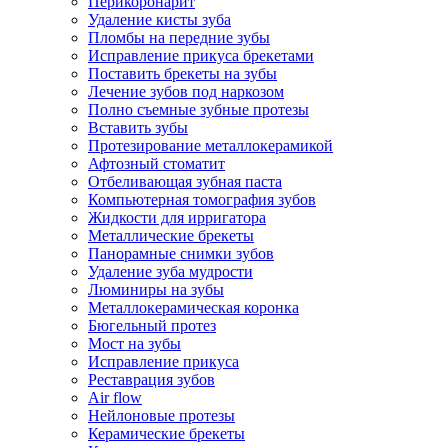
Перикоронарит
Удаление кисты зуба
Пломбы на передние зубы
Исправление прикуса брекетами
Поставить брекеты на зубы
Лечение зубов под наркозом
Полно съемные зубные протезы
Вставить зубы
Протезирование металлокерамикой
Афтозный стоматит
Отбеливающая зубная паста
Компьютерная томография зубов
Жидкости для ирригатора
Металлические брекеты
Панорамные снимки зубов
Удаление зуба мудрости
Люминиры на зубы
Металлокерамическая коронка
Бюгельный протез
Мост на зубы
Исправление прикуса
Реставрация зубов
Air flow
Нейлоновые протезы
Керамические брекеты