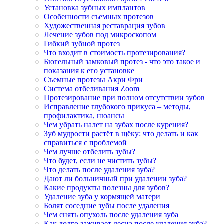
Установка зубных имплантов
Особенности съемных протезов
Художественная реставрация зубов
Лечение зубов под микроскопом
Гибкий зубной протез
Что входит в стоимость протезирования?
Бюгельный замковый протез - что это такое и
показания к его установке
Съемные протезы Акри Фри
Система отбеливания Zoom
Протезирование при полном отсутствии зубов
Исправление глубокого прикуса – методы,
профилактика, нюансы
Чем убрать налет на зубах после курения?
Зуб мудрости растёт в щёку: что делать и как
справиться с проблемой
Чем лучше отбелить зубы?
Что будет, если не чистить зубы?
Что делать после удаления зуба?
Дают ли больничный при удалении зуба?
Какие продукты полезны для зубов?
Удаление зуба у кормящей матери
Болят соседние зубы после удаления
Чем снять опухоль после удаления зуба
Как долго заживает десна после удаления зуба?