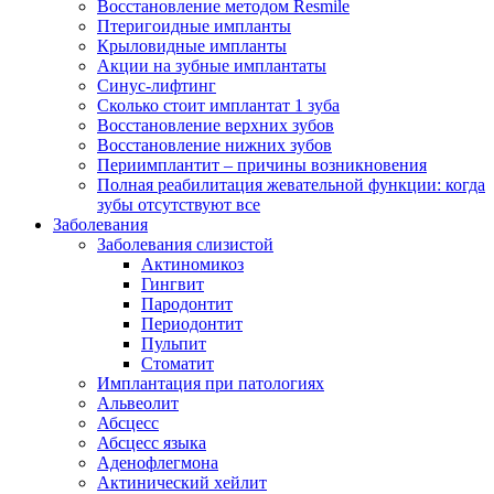
Восстановление методом Resmile
Птеригоидные импланты
Крыловидные импланты
Акции на зубные имплантаты
Синус-лифтинг
Сколько стоит имплантат 1 зуба
Восстановление верхних зубов
Восстановление нижних зубов
Периимплантит – причины возникновения
Полная реабилитация жевательной функции: когда
зубы отсутствуют все
Заболевания
Заболевания слизистой
Актиномикоз
Гингвит
Пародонтит
Периодонтит
Пульпит
Стоматит
Имплантация при патологиях
Альвеолит
Абсцесс
Абсцесс языка
Аденофлегмона
Актинический хейлит