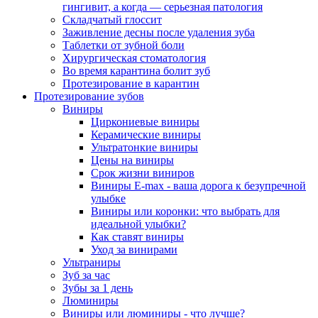
гингивит, а когда — серьезная патология
Складчатый глоссит
Заживление десны после удаления зуба
Таблетки от зубной боли
Хирургическая стоматология
Во время карантина болит зуб
Протезирование в карантин
Протезирование зубов
Виниры
Циркониевые виниры
Керамические виниры
Ультратонкие виниры
Цены на виниры
Срок жизни виниров
Виниры E-max - ваша дорога к безупречной
улыбке
Виниры или коронки: что выбрать для
идеальной улыбки?
Как ставят виниры
Уход за винирами
Ультраниры
Зуб за час
Зубы за 1 день
Люминиры
Виниры или люминиры - что лучше?