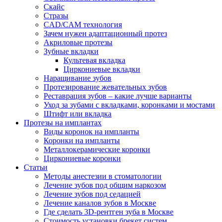
Скайс
Стразы
CAD/CAM технология
Зачем нужен адаптационный протез
Акриловые протезы
Зубные вкладки
Культевая вкладка
Циркониевые вкладки
Наращивание зубов
Протезирование жевательных зубов
Реставрация зубов – какие лучше варианты
Уход за зубами с вкладками, коронками и мостами
Штифт или вкладка
Протезы на имплантах
Виды коронок на импланты
Коронки на импланты
Металлокерамические коронки
Циркониевые коронки
Статьи
Методы анестезии в стоматологии
Лечение зубов под общим наркозом
Лечение зубов под седацией
Лечение каналов зубов в Москве
Где сделать 3D-рентген зуба в Москве
Стоимость установки брекет систем