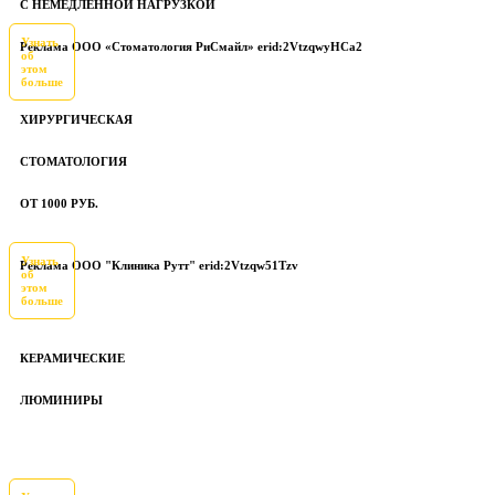
С НЕМЕДЛЕННОЙ НАГРУЗКОЙ
Узнать
Реклама ООО «Стоматология РиСмайл» erid:2VtzqwyHCa2
об
этом
больше
ХИРУРГИЧЕСКАЯ
СТОМАТОЛОГИЯ
ОТ 1000 РУБ.
Узнать
Реклама ООО "Клиника Рутт" erid:2Vtzqw51Tzv
об
этом
больше
КЕРАМИЧЕСКИЕ
ЛЮМИНИРЫ