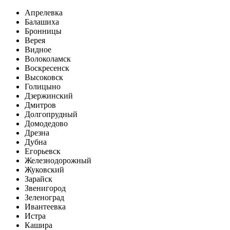
Апрелевка
Балашиха
Бронницы
Верея
Видное
Волоколамск
Воскресенск
Высоковск
Голицыно
Дзержинский
Дмитров
Долгопрудный
Домодедово
Дрезна
Дубна
Егорьевск
Железнодорожный
Жуковский
Зарайск
Звенигород
Зеленоград
Ивантеевка
Истра
Кашира