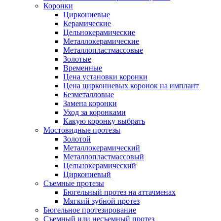
Коронки
Циркониевые
Керамические
Цельнокерамические
Металлокерамические
Металлопластмассовые
Золотые
Временные
Цена установки коронки
Цена циркониевых коронок на имплант
Безметалловые
Замена коронки
Уход за коронками
Какую коронку выбрать
Мостовидные протезы
Золотой
Металлокерамический
Металлопластмассовый
Цельнокерамический
Циркониевый
Съемные протезы
Бюгельный протез на аттачменах
Мягкий зубной протез
Бюгельное протезирование
Съемный или несъемный протез