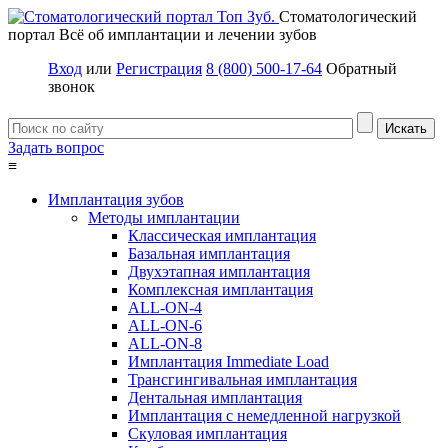
Стоматологический
портал
Всё об имплантации и лечении зубов
Вход
или
Регистрация
8 (800) 500-17-64
Обратный
звонок
Задать вопрос
≡
Имплантация зубов
Методы имплантации
Классическая имплантация
Базальная имплантация
Двухэтапная имплантация
Комплексная имплантация
ALL-ON-4
ALL-ON-6
ALL-ON-8
Имплантация Immediate Load
Трансгингивальная имплантация
Дентальная имплантация
Имплантация с немедленной нагрузкой
Скуловая имплантация