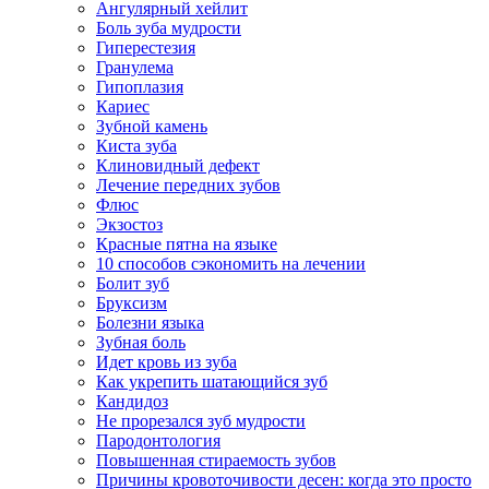
Ангулярный хейлит
Боль зуба мудрости
Гиперестезия
Гранулема
Гипоплазия
Кариес
Зубной камень
Киста зуба
Клиновидный дефект
Лечение передних зубов
Флюс
Экзостоз
Красные пятна на языке
10 способов сэкономить на лечении
Болит зуб
Бруксизм
Болезни языка
Зубная боль
Идет кровь из зуба
Как укрепить шатающийся зуб
Кандидоз
Не прорезался зуб мудрости
Пародонтология
Повышенная стираемость зубов
Причины кровоточивости десен: когда это просто