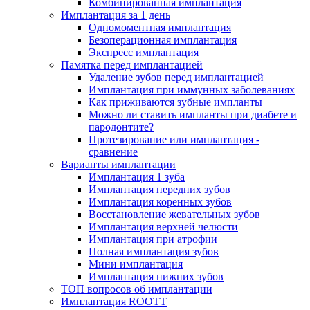
Комбинированная имплантация
Имплантация за 1 день
Одномоментная имплантация
Безоперационная имплантация
Экспресс имплантация
Памятка перед имплантацией
Удаление зубов перед имплантацией
Имплантация при иммунных заболеваниях
Как приживаются зубные импланты
Можно ли ставить импланты при диабете и
пародонтите?
Протезирование или имплантация -
сравнение
Варианты имплантации
Имплантация 1 зуба
Имплантация передних зубов
Имплантация коренных зубов
Восстановление жевательных зубов
Имплантация верхней челюсти
Имплантация при атрофии
Полная имплантация зубов
Мини имплантация
Имплантация нижних зубов
ТОП вопросов об имплантации
Имплантация ROOTT