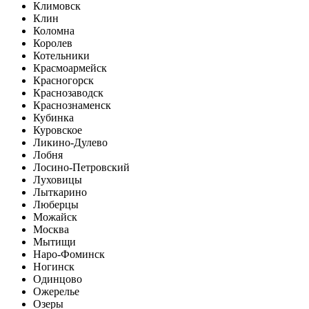
Климовск
Клин
Коломна
Королев
Котельники
Красмоармейск
Красногорск
Краснозаводск
Краснознаменск
Кубинка
Куровское
Ликино-Дулево
Лобня
Лосино-Петровский
Луховицы
Лыткарино
Люберцы
Можайск
Москва
Мытищи
Наро-Фоминск
Ногинск
Одинцово
Ожерелье
Озеры