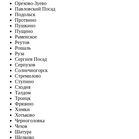
Орехово-Зуево
Павловский Посад
Подольск
Протвино
Пушкино
Пущино
Раменское
Реутов
Рошаль
Руза
Сергиев Посад
Серпухов
Солнечногорск
Стремилово
Ступино
Сходня
Талдом
Троицк
Фрязино
Химки
Хотьково
Черноголовка
Чехов
Шатура
Щелково