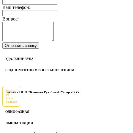
Ваш телефон:
Вопрос:
УДАЛЕНИЕ ЗУБА
С ОДНОМЕНТНЫМ ВОССТАНОВЛЕНИЕМ
Узнать
Реклама ООО "Клиника Рутт" erid:2Vtzqvvf7Vx
об
этом
больше
ОДНОФАЗНАЯ
ИМПЛАНТАЦИЯ