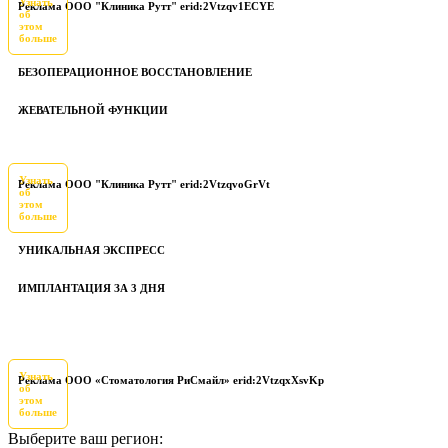
Узнать
Реклама ООО "Клиника Рутт" erid:2Vtzqv1ECYE
об
этом
больше
БЕЗОПЕРАЦИОННОЕ ВОССТАНОВЛЕНИЕ
ЖЕВАТЕЛЬНОЙ ФУНКЦИИ
Узнать
Реклама ООО "Клиника Рутт" erid:2VtzqvoGrVt
об
этом
больше
УНИКАЛЬНАЯ ЭКСПРЕСС
ИМПЛАНТАЦИЯ ЗА 3 ДНЯ
Узнать
Реклама ООО «Стоматология РиСмайл» erid:2VtzqxXsvKp
об
этом
больше
Выберите ваш регион: