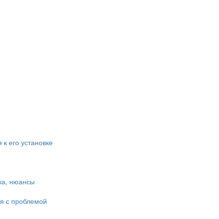
 к его установке
ка, нюансы
ся с проблемой