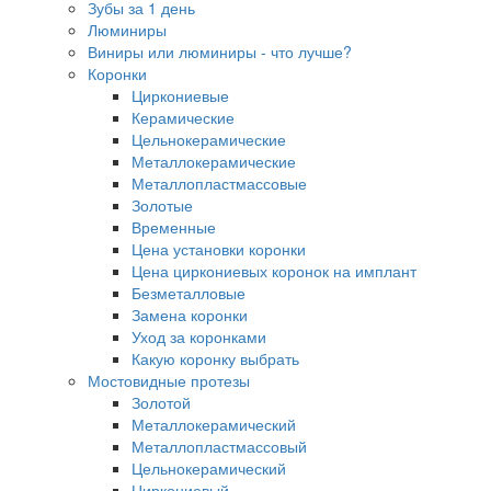
Зубы за 1 день
Люминиры
Виниры или люминиры - что лучше?
Коронки
Циркониевые
Керамические
Цельнокерамические
Металлокерамические
Металлопластмассовые
Золотые
Временные
Цена установки коронки
Цена циркониевых коронок на имплант
Безметалловые
Замена коронки
Уход за коронками
Какую коронку выбрать
Мостовидные протезы
Золотой
Металлокерамический
Металлопластмассовый
Цельнокерамический
Циркониевый