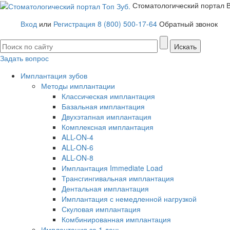
Стоматологический портал
Вход
или
Регистрация
8 (800) 500-17-64
Обратный звонок
Задать вопрос
Имплантация зубов
Методы имплантации
Классическая имплантация
Базальная имплантация
Двухэтапная имплантация
Комплексная имплантация
ALL-ON-4
ALL-ON-6
ALL-ON-8
Имплантация Immediate Load
Трансгингивальная имплантация
Дентальная имплантация
Имплантация с немедленной нагрузкой
Скуловая имплантация
Комбинированная имплантация
Имплантация за 1 день