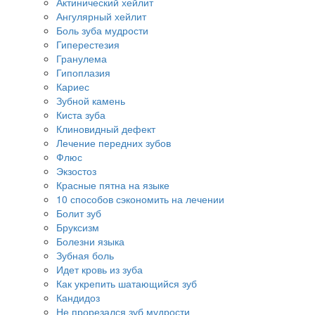
Актинический хейлит
Ангулярный хейлит
Боль зуба мудрости
Гиперестезия
Гранулема
Гипоплазия
Кариес
Зубной камень
Киста зуба
Клиновидный дефект
Лечение передних зубов
Флюс
Экзостоз
Красные пятна на языке
10 способов сэкономить на лечении
Болит зуб
Бруксизм
Болезни языка
Зубная боль
Идет кровь из зуба
Как укрепить шатающийся зуб
Кандидоз
Не прорезался зуб мудрости