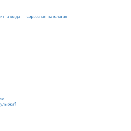
вит, а когда — серьезная патология
ке
 улыбки?