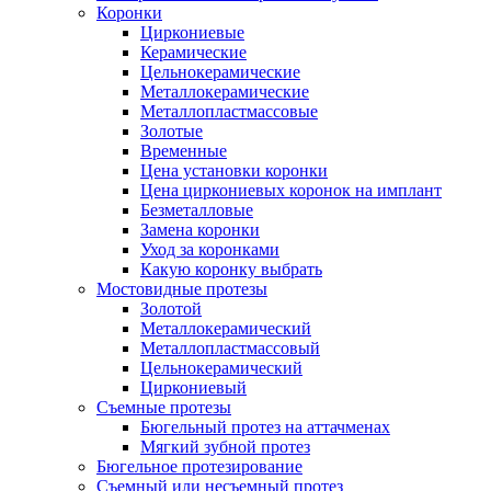
Коронки
Циркониевые
Керамические
Цельнокерамические
Металлокерамические
Металлопластмассовые
Золотые
Временные
Цена установки коронки
Цена циркониевых коронок на имплант
Безметалловые
Замена коронки
Уход за коронками
Какую коронку выбрать
Мостовидные протезы
Золотой
Металлокерамический
Металлопластмассовый
Цельнокерамический
Циркониевый
Съемные протезы
Бюгельный протез на аттачменах
Мягкий зубной протез
Бюгельное протезирование
Съемный или несъемный протез