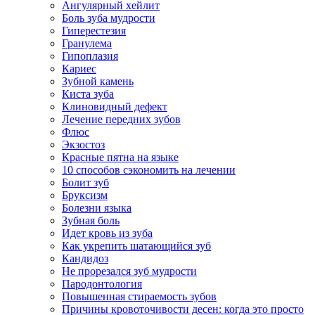
Ангулярный хейлит
Боль зуба мудрости
Гиперестезия
Гранулема
Гипоплазия
Кариес
Зубной камень
Киста зуба
Клиновидный дефект
Лечение передних зубов
Флюс
Экзостоз
Красные пятна на языке
10 способов сэкономить на лечении
Болит зуб
Бруксизм
Болезни языка
Зубная боль
Идет кровь из зуба
Как укрепить шатающийся зуб
Кандидоз
Не прорезался зуб мудрости
Пародонтология
Повышенная стираемость зубов
Причины кровоточивости десен: когда это просто