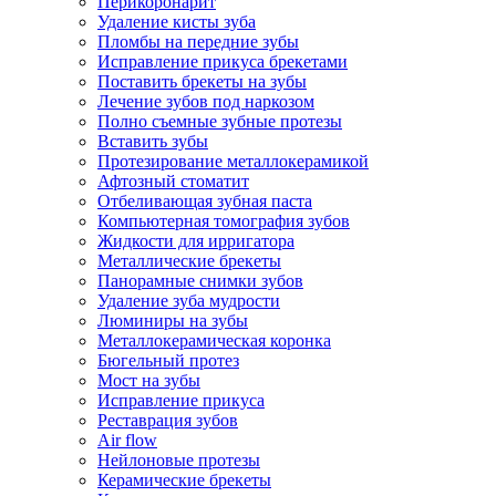
Перикоронарит
Удаление кисты зуба
Пломбы на передние зубы
Исправление прикуса брекетами
Поставить брекеты на зубы
Лечение зубов под наркозом
Полно съемные зубные протезы
Вставить зубы
Протезирование металлокерамикой
Афтозный стоматит
Отбеливающая зубная паста
Компьютерная томография зубов
Жидкости для ирригатора
Металлические брекеты
Панорамные снимки зубов
Удаление зуба мудрости
Люминиры на зубы
Металлокерамическая коронка
Бюгельный протез
Мост на зубы
Исправление прикуса
Реставрация зубов
Air flow
Нейлоновые протезы
Керамические брекеты