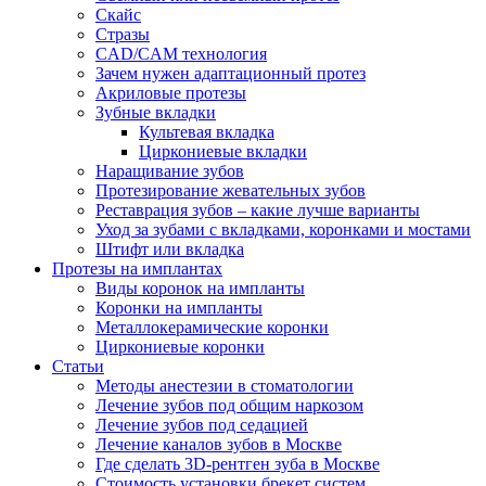
Скайс
Стразы
CAD/CAM технология
Зачем нужен адаптационный протез
Акриловые протезы
Зубные вкладки
Культевая вкладка
Циркониевые вкладки
Наращивание зубов
Протезирование жевательных зубов
Реставрация зубов – какие лучше варианты
Уход за зубами с вкладками, коронками и мостами
Штифт или вкладка
Протезы на имплантах
Виды коронок на импланты
Коронки на импланты
Металлокерамические коронки
Циркониевые коронки
Статьи
Методы анестезии в стоматологии
Лечение зубов под общим наркозом
Лечение зубов под седацией
Лечение каналов зубов в Москве
Где сделать 3D-рентген зуба в Москве
Стоимость установки брекет систем