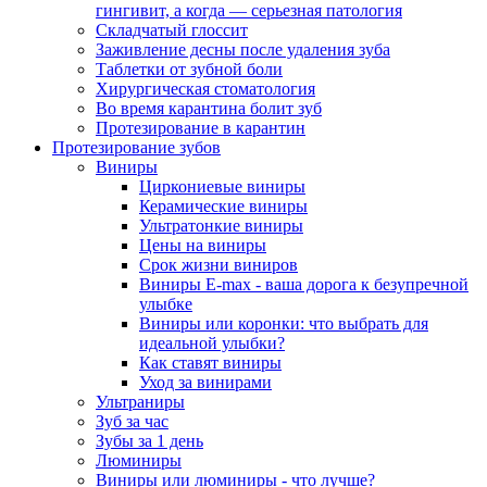
гингивит, а когда — серьезная патология
Складчатый глоссит
Заживление десны после удаления зуба
Таблетки от зубной боли
Хирургическая стоматология
Во время карантина болит зуб
Протезирование в карантин
Протезирование зубов
Виниры
Циркониевые виниры
Керамические виниры
Ультратонкие виниры
Цены на виниры
Срок жизни виниров
Виниры E-max - ваша дорога к безупречной
улыбке
Виниры или коронки: что выбрать для
идеальной улыбки?
Как ставят виниры
Уход за винирами
Ультраниры
Зуб за час
Зубы за 1 день
Люминиры
Виниры или люминиры - что лучше?