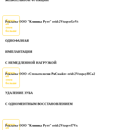
Узнать
Реклама ООО "Клиника Рутт" erid:2VtzqvoGrVt
об
этом
больше
ОДНОФАЗНАЯ
ИМПЛАНТАЦИЯ
С НЕМЕДЛЕННОЙ НАГРУЗКОЙ
Узнать
Реклама ООО «Стоматология РиСмайл» erid:2VtzqwyHCa2
об
этом
больше
УДАЛЕНИЕ ЗУБА
С ОДНОМЕНТНЫМ ВОССТАНОВЛЕНИЕМ
Узнать
Реклама ООО "Клиника Рутт" erid:2Vtzqvvf7Vx
об