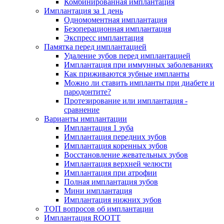
Комбинированная имплантация
Имплантация за 1 день
Одномоментная имплантация
Безоперационная имплантация
Экспресс имплантация
Памятка перед имплантацией
Удаление зубов перед имплантацией
Имплантация при иммунных заболеваниях
Как приживаются зубные импланты
Можно ли ставить импланты при диабете и
пародонтите?
Протезирование или имплантация -
сравнение
Варианты имплантации
Имплантация 1 зуба
Имплантация передних зубов
Имплантация коренных зубов
Восстановление жевательных зубов
Имплантация верхней челюсти
Имплантация при атрофии
Полная имплантация зубов
Мини имплантация
Имплантация нижних зубов
ТОП вопросов об имплантации
Имплантация ROOTT