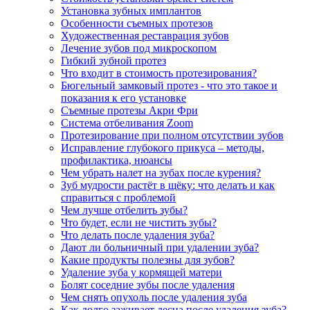
Установка зубных имплантов
Особенности съемных протезов
Художественная реставрация зубов
Лечение зубов под микроскопом
Гибкий зубной протез
Что входит в стоимость протезирования?
Бюгельный замковый протез - что это такое и
показания к его установке
Съемные протезы Акри Фри
Система отбеливания Zoom
Протезирование при полном отсутствии зубов
Исправление глубокого прикуса – методы,
профилактика, нюансы
Чем убрать налет на зубах после курения?
Зуб мудрости растёт в щёку: что делать и как
справиться с проблемой
Чем лучше отбелить зубы?
Что будет, если не чистить зубы?
Что делать после удаления зуба?
Дают ли больничный при удалении зуба?
Какие продукты полезны для зубов?
Удаление зуба у кормящей матери
Болят соседние зубы после удаления
Чем снять опухоль после удаления зуба
Как долго заживает десна после удаления зуба?