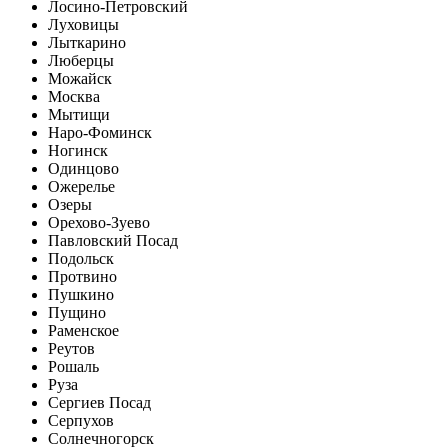
Лосино-Петровский
Луховицы
Лыткарино
Люберцы
Можайск
Москва
Мытищи
Наро-Фоминск
Ногинск
Одинцово
Ожерелье
Озеры
Орехово-Зуево
Павловский Посад
Подольск
Протвино
Пушкино
Пущино
Раменское
Реутов
Рошаль
Руза
Сергиев Посад
Серпухов
Солнечногорск