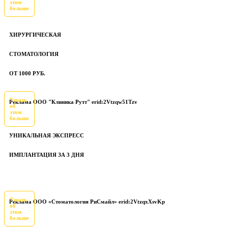
этом
больше
ХИРУРГИЧЕСКАЯ
СТОМАТОЛОГИЯ
ОТ 1000 РУБ.
Узнать
Реклама ООО "Клиника Рутт" erid:2Vtzqw51Tzv
об
этом
больше
УНИКАЛЬНАЯ ЭКСПРЕСС
ИМПЛАНТАЦИЯ ЗА 3 ДНЯ
Узнать
Реклама ООО «Стоматология РиСмайл» erid:2VtzqxXsvKp
об
этом
больше