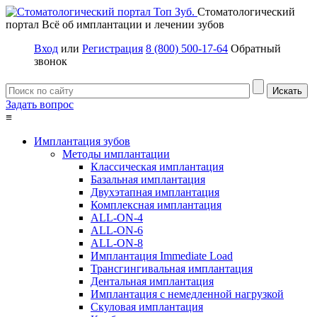
Стоматологический
портал
Всё об имплантации и лечении зубов
Вход
или
Регистрация
8 (800) 500-17-64
Обратный
звонок
Задать вопрос
≡
Имплантация зубов
Методы имплантации
Классическая имплантация
Базальная имплантация
Двухэтапная имплантация
Комплексная имплантация
ALL-ON-4
ALL-ON-6
ALL-ON-8
Имплантация Immediate Load
Трансгингивальная имплантация
Дентальная имплантация
Имплантация с немедленной нагрузкой
Скуловая имплантация