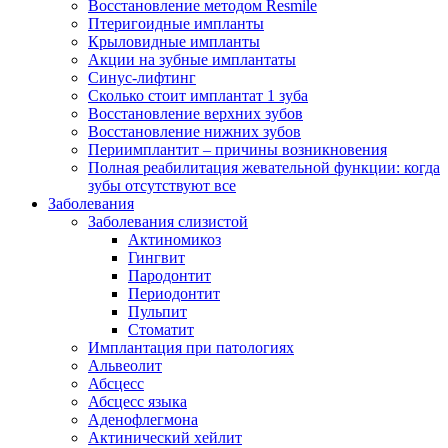
Восстановление методом Resmile
Птеригоидные импланты
Крыловидные импланты
Акции на зубные имплантаты
Синус-лифтинг
Сколько стоит имплантат 1 зуба
Восстановление верхних зубов
Восстановление нижних зубов
Периимплантит – причины возникновения
Полная реабилитация жевательной функции: когда
зубы отсутствуют все
Заболевания
Заболевания слизистой
Актиномикоз
Гингвит
Пародонтит
Периодонтит
Пульпит
Стоматит
Имплантация при патологиях
Альвеолит
Абсцесс
Абсцесс языка
Аденофлегмона
Актинический хейлит