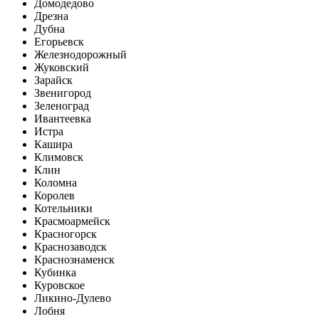
Домодедово
Дрезна
Дубна
Егорьевск
Железнодорожный
Жуковский
Зарайск
Звенигород
Зеленоград
Ивантеевка
Истра
Кашира
Климовск
Клин
Коломна
Королев
Котельники
Красмоармейск
Красногорск
Краснозаводск
Краснознаменск
Кубинка
Куровское
Ликино-Дулево
Лобня