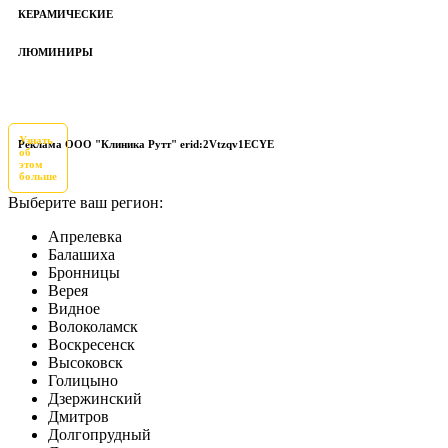
КЕРАМИЧЕСКИЕ
ЛЮМИНИРЫ
Узнать
Реклама ООО "Клиника Рутт" erid:2Vtzqv1ECYE
об
этом
больше
Выберите ваш регион:
Апрелевка
Балашиха
Бронницы
Верея
Видное
Волоколамск
Воскресенск
Высоковск
Голицыно
Дзержинский
Дмитров
Долгопрудный