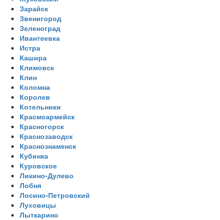
Зарайск
Звенигород
Зеленоград
Ивантеевка
Истра
Кашира
Климовск
Клин
Коломна
Королев
Котельники
Красмоармейск
Красногорск
Краснозаводск
Краснознаменск
Кубинка
Куровское
Ликино-Дулево
Лобня
Лосино-Петровский
Луховицы
Лыткарино