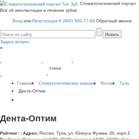
Стоматологический портал
Всё об имплантации и лечении зубов
Вход
или
Регистрация
8 (800) 500-17-64
Обратный звонок
Задать вопрос
≡
Имплантация зубов
Заболевания
Протезирование зубов
+
+
+
Статьи
Протезы на имплантах
+
+
Главная
Стоматологические клиники
Россия
Тула
Дента-Оптим
Дента-Оптим
Рейтинг:
:
Адрес:
Россия
,
Тула, ул. Юлиуса Фучика, 20, корп.2