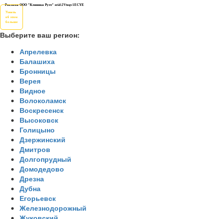
Реклама ООО "Клиника Рутт" erid:2Vtzqv1ECYE
Узнать
об этом
больше
Выберите ваш регион:
Апрелевка
Балашиха
Бронницы
Верея
Видное
Волоколамск
Воскресенск
Высоковск
Голицыно
Дзержинский
Дмитров
Долгопрудный
Домодедово
Дрезна
Дубна
Егорьевск
Железнодорожный
Жуковский