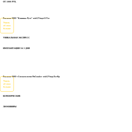
ОТ 1000 РУБ.
Реклама ООО "Клиника Рутт" erid:2Vtzqw51Tzv
Узнать
об этом
больше
УНИКАЛЬНАЯ ЭКСПРЕСС
ИМПЛАНТАЦИЯ ЗА 3 ДНЯ
Реклама ООО «Стоматология РиСмайл» erid:2VtzqxXsvKp
Узнать
об этом
больше
КЕРАМИЧЕСКИЕ
ЛЮМИНИРЫ