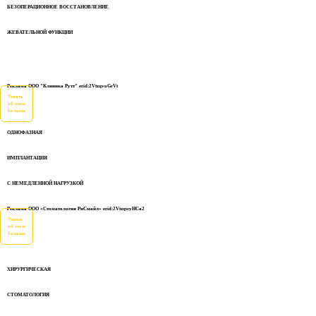
БЕЗОПЕРАЦИОННОЕ ВОССТАНОВЛЕНИЕ
ЖЕВАТЕЛЬНОЙ ФУНКЦИИ
Реклама ООО "Клиника Рутт" erid:2VtzqvoGrVt
Узнать
об этом
больше
ОДНОФАЗНАЯ
ИМПЛАНТАЦИЯ
С НЕМЕДЛЕННОЙ НАГРУЗКОЙ
Реклама ООО «Стоматология РиСмайл» erid:2VtzqwyHCa2
Узнать
об этом
больше
ХИРУРГИЧЕСКАЯ
СТОМАТОЛОГИЯ