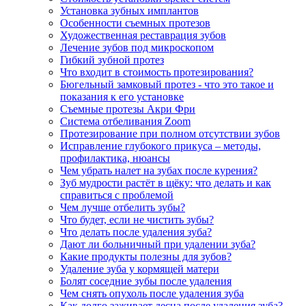
Установка зубных имплантов
Особенности съемных протезов
Художественная реставрация зубов
Лечение зубов под микроскопом
Гибкий зубной протез
Что входит в стоимость протезирования?
Бюгельный замковый протез - что это такое и
показания к его установке
Съемные протезы Акри Фри
Система отбеливания Zoom
Протезирование при полном отсутствии зубов
Исправление глубокого прикуса – методы,
профилактика, нюансы
Чем убрать налет на зубах после курения?
Зуб мудрости растёт в щёку: что делать и как
справиться с проблемой
Чем лучше отбелить зубы?
Что будет, если не чистить зубы?
Что делать после удаления зуба?
Дают ли больничный при удалении зуба?
Какие продукты полезны для зубов?
Удаление зуба у кормящей матери
Болят соседние зубы после удаления
Чем снять опухоль после удаления зуба
Как долго заживает десна после удаления зуба?