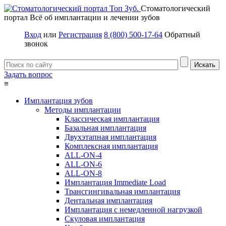
Стоматологический
портал
Всё об имплантации и лечении зубов
Вход
или
Регистрация
8 (800) 500-17-64
Обратный
звонок
Задать вопрос
≡
Имплантация зубов
Методы имплантации
Классическая имплантация
Базальная имплантация
Двухэтапная имплантация
Комплексная имплантация
ALL-ON-4
ALL-ON-6
ALL-ON-8
Имплантация Immediate Load
Трансгингивальная имплантация
Дентальная имплантация
Имплантация с немедленной нагрузкой
Скуловая имплантация