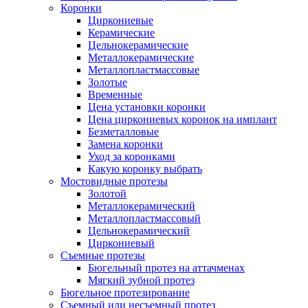
Коронки
Циркониевые
Керамические
Цельнокерамические
Металлокерамические
Металлопластмассовые
Золотые
Временные
Цена установки коронки
Цена циркониевых коронок на имплант
Безметалловые
Замена коронки
Уход за коронками
Какую коронку выбрать
Мостовидные протезы
Золотой
Металлокерамический
Металлопластмассовый
Цельнокерамический
Циркониевый
Съемные протезы
Бюгельный протез на аттачменах
Мягкий зубной протез
Бюгельное протезирование
Съемный или несъемный протез