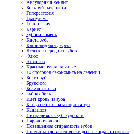
Ангулярный хейлит
Боль зуба мудрости
Гиперестезия
Гранулема
Гипоплазия
Кариес
Зубной камень
Киста зуба
Клиновидный дефект
Лечение передних зубов
Флюс
Экзостоз
Красные пятна на языке
10 способов сэкономить на лечении
Болит зуб
Бруксизм
Болезни языка
Зубная боль
Идет кровь из зуба
Как укрепить шатающийся зуб
Кандидоз
Не прорезался зуб мудрости
Пародонтология
Повышенная стираемость зубов
Причины кровоточивости десен: когда это просто