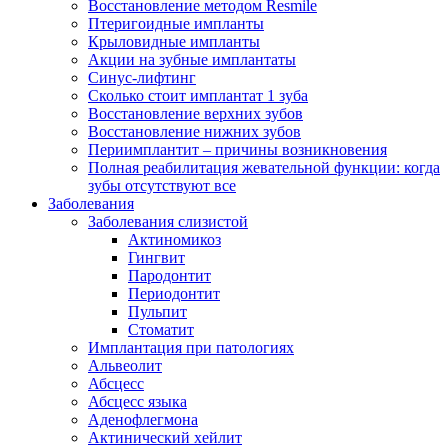
Восстановление методом Resmile
Птеригоидные импланты
Крыловидные импланты
Акции на зубные имплантаты
Синус-лифтинг
Сколько стоит имплантат 1 зуба
Восстановление верхних зубов
Восстановление нижних зубов
Периимплантит – причины возникновения
Полная реабилитация жевательной функции: когда
зубы отсутствуют все
Заболевания
Заболевания слизистой
Актиномикоз
Гингвит
Пародонтит
Периодонтит
Пульпит
Стоматит
Имплантация при патологиях
Альвеолит
Абсцесс
Абсцесс языка
Аденофлегмона
Актинический хейлит