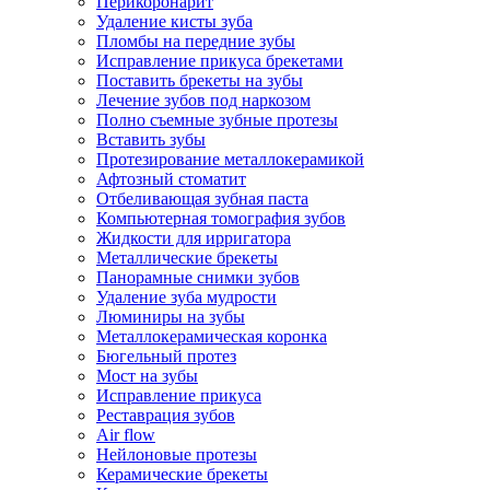
Перикоронарит
Удаление кисты зуба
Пломбы на передние зубы
Исправление прикуса брекетами
Поставить брекеты на зубы
Лечение зубов под наркозом
Полно съемные зубные протезы
Вставить зубы
Протезирование металлокерамикой
Афтозный стоматит
Отбеливающая зубная паста
Компьютерная томография зубов
Жидкости для ирригатора
Металлические брекеты
Панорамные снимки зубов
Удаление зуба мудрости
Люминиры на зубы
Металлокерамическая коронка
Бюгельный протез
Мост на зубы
Исправление прикуса
Реставрация зубов
Air flow
Нейлоновые протезы
Керамические брекеты