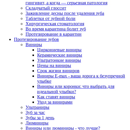
гингивит, а когда — серьезная патология
Складчатый глоссит
Заживление десны после удаления зуба
Таблетки от зубной боли
Хирургическая стоматология
Во время карантина болит зуб
Протезирование в карантин
Протезирование зубов
Виниры
Циркониевые виниры
Керамические виниры
Ультратонкие виниры
Цены на виниры
Срок жизни виниров
Виниры E-max - ваша дорога к безупречной
улыбке
Виниры или коронки: что выбрать для
идеальной улыбки?
Как ставят виниры
Уход за винирами
Ультраниры
Зуб за час
Зубы за 1 день
Люминиры
Виниры или люминиры - что лучше?