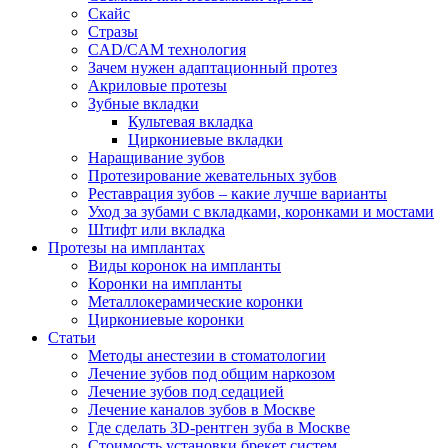
Скайс
Стразы
CAD/CAM технология
Зачем нужен адаптационный протез
Акриловые протезы
Зубные вкладки
Культевая вкладка
Циркониевые вкладки
Наращивание зубов
Протезирование жевательных зубов
Реставрация зубов – какие лучше варианты
Уход за зубами с вкладками, коронками и мостами
Штифт или вкладка
Протезы на имплантах
Виды коронок на импланты
Коронки на импланты
Металлокерамические коронки
Циркониевые коронки
Статьи
Методы анестезии в стоматологии
Лечение зубов под общим наркозом
Лечение зубов под седацией
Лечение каналов зубов в Москве
Где сделать 3D-рентген зуба в Москве
Стоимость установки брекет систем