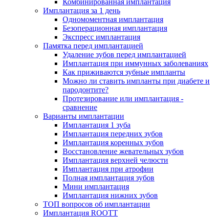
Комбинированная имплантация
Имплантация за 1 день
Одномоментная имплантация
Безоперационная имплантация
Экспресс имплантация
Памятка перед имплантацией
Удаление зубов перед имплантацией
Имплантация при иммунных заболеваниях
Как приживаются зубные импланты
Можно ли ставить импланты при диабете и
пародонтите?
Протезирование или имплантация -
сравнение
Варианты имплантации
Имплантация 1 зуба
Имплантация передних зубов
Имплантация коренных зубов
Восстановление жевательных зубов
Имплантация верхней челюсти
Имплантация при атрофии
Полная имплантация зубов
Мини имплантация
Имплантация нижних зубов
ТОП вопросов об имплантации
Имплантация ROOTT