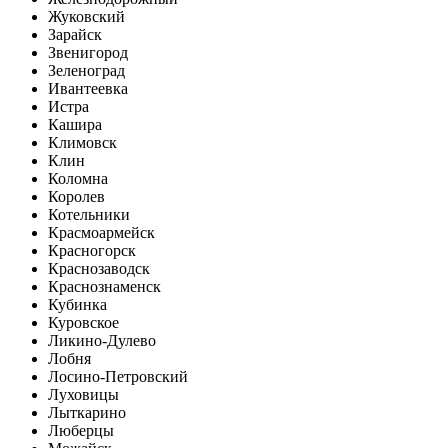
Жуковский
Зарайск
Звенигород
Зеленоград
Ивантеевка
Истра
Кашира
Климовск
Клин
Коломна
Королев
Котельники
Красмоармейск
Красногорск
Краснозаводск
Краснознаменск
Кубинка
Куровское
Ликино-Дулево
Лобня
Лосино-Петровский
Луховицы
Лыткарино
Люберцы