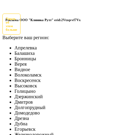
Узнать
Реклама ООО "Клиника Рутт" erid:2Vtzqvvf7Vx
об
этом
больше
Выберите ваш регион:
Апрелевка
Балашиха
Бронницы
Верея
Видное
Волоколамск
Воскресенск
Высоковск
Голицыно
Дзержинский
Дмитров
Долгопрудный
Домодедово
Дрезна
Дубна
Егорьевск
Железнодорожный