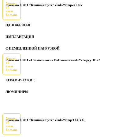
Узнать
Реклама ООО "Клиника Рутт" erid:2Vtzqw51Tzv
об
этом
больше
ОДНОФАЗНАЯ
ИМПЛАНТАЦИЯ
С НЕМЕДЛЕННОЙ НАГРУЗКОЙ
Узнать
Реклама ООО «Стоматология РиСмайл» erid:2VtzqwyHCa2
об
этом
больше
КЕРАМИЧЕСКИЕ
ЛЮМИНИРЫ
Узнать
Реклама ООО "Клиника Рутт" erid:2Vtzqv1ECYE
об
этом
больше