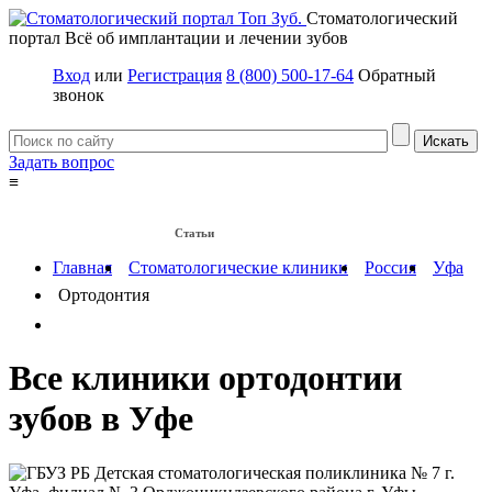
Стоматологический
портал
Всё об имплантации и лечении зубов
Вход
или
Регистрация
8 (800) 500-17-64
Обратный
звонок
Задать вопрос
≡
Имплантация зубов
Заболевания
Протезирование зубов
Статьи
Протезы на имплантах
Главная
Стоматологические клиники
Россия
Уфа
Ортодонтия
Все клиники ортодонтии
зубов в Уфе