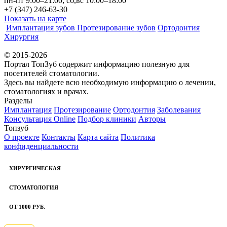
пн-пт 9:00–21:00; сб,вс 10:00–18:00
+7 (347) 246-63-30
Показать на карте
Имплантация зубов
Протезирование зубов
Ортодонтия
Хирургия
© 2015-2026
Портал ТопЗуб содержит информацию полезную для
посетителей стоматологии.
Здесь вы найдете всю необходимую информацию о лечении,
стоматологиях и врачах.
Разделы
Имплантация
Протезирование
Ортодонтия
Заболевания
Консультация Online
Подбор клиники
Авторы
Топзуб
О проекте
Контакты
Карта сайта
Политика
конфиденциальности
ХИРУРГИЧЕСКАЯ
СТОМАТОЛОГИЯ
ОТ 1000 РУБ.