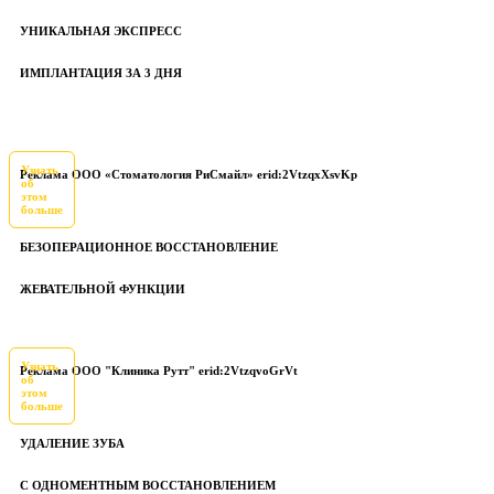
УНИКАЛЬНАЯ ЭКСПРЕСС
ИМПЛАНТАЦИЯ ЗА 3 ДНЯ
Узнать
Реклама ООО «Стоматология РиСмайл» erid:2VtzqxXsvKp
об
этом
больше
БЕЗОПЕРАЦИОННОЕ ВОССТАНОВЛЕНИЕ
ЖЕВАТЕЛЬНОЙ ФУНКЦИИ
Узнать
Реклама ООО "Клиника Рутт" erid:2VtzqvoGrVt
об
этом
больше
УДАЛЕНИЕ ЗУБА
С ОДНОМЕНТНЫМ ВОССТАНОВЛЕНИЕМ