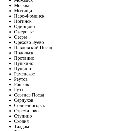
Можайск
Москва
Мытищи
Наро-Фоминск
Ногинск
Одинцово
Ожерелье
Озеры
Орехово-Зуево
Павловский Посад
Подольск
Протвино
Пушкино
Пущино
Раменское
Реутов
Рошаль
Руза
Сергиев Посад
Серпухов
Солнечногорск
Стремилово
Ступино
Сходня
Талдом