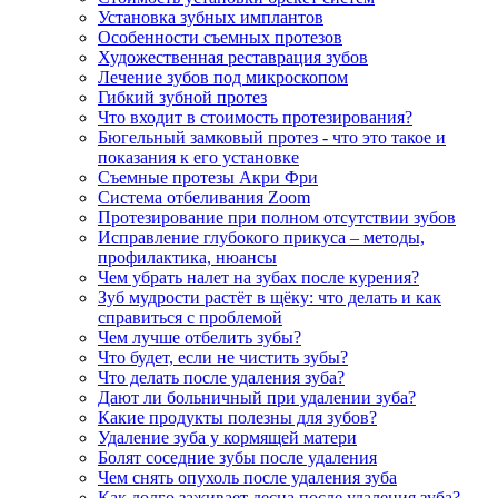
Установка зубных имплантов
Особенности съемных протезов
Художественная реставрация зубов
Лечение зубов под микроскопом
Гибкий зубной протез
Что входит в стоимость протезирования?
Бюгельный замковый протез - что это такое и
показания к его установке
Съемные протезы Акри Фри
Система отбеливания Zoom
Протезирование при полном отсутствии зубов
Исправление глубокого прикуса – методы,
профилактика, нюансы
Чем убрать налет на зубах после курения?
Зуб мудрости растёт в щёку: что делать и как
справиться с проблемой
Чем лучше отбелить зубы?
Что будет, если не чистить зубы?
Что делать после удаления зуба?
Дают ли больничный при удалении зуба?
Какие продукты полезны для зубов?
Удаление зуба у кормящей матери
Болят соседние зубы после удаления
Чем снять опухоль после удаления зуба
Как долго заживает десна после удаления зуба?