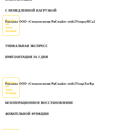
С НЕМЕДЛЕННОЙ НАГРУЗКОЙ
Узнать
Реклама ООО «Стоматология РиСмайл» erid:2VtzqwyHCa2
об
этом
больше
УНИКАЛЬНАЯ ЭКСПРЕСС
ИМПЛАНТАЦИЯ ЗА 3 ДНЯ
Узнать
Реклама ООО «Стоматология РиСмайл» erid:2VtzqxXsvKp
об
этом
больше
БЕЗОПЕРАЦИОННОЕ ВОССТАНОВЛЕНИЕ
ЖЕВАТЕЛЬНОЙ ФУНКЦИИ