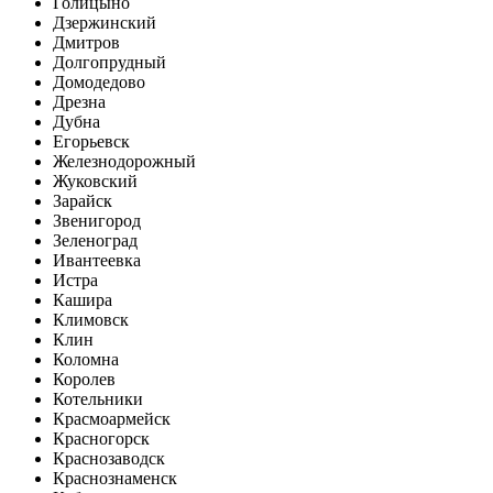
Голицыно
Дзержинский
Дмитров
Долгопрудный
Домодедово
Дрезна
Дубна
Егорьевск
Железнодорожный
Жуковский
Зарайск
Звенигород
Зеленоград
Ивантеевка
Истра
Кашира
Климовск
Клин
Коломна
Королев
Котельники
Красмоармейск
Красногорск
Краснозаводск
Краснознаменск