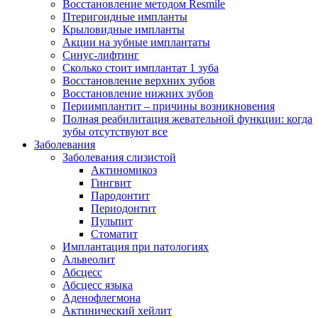
Восстановление методом Resmile
Птеригоидные импланты
Крыловидные импланты
Акции на зубные имплантаты
Синус-лифтинг
Сколько стоит имплантат 1 зуба
Восстановление верхних зубов
Восстановление нижних зубов
Периимплантит – причины возникновения
Полная реабилитация жевательной функции: когда
зубы отсутствуют все
Заболевания
Заболевания слизистой
Актиномикоз
Гингвит
Пародонтит
Периодонтит
Пульпит
Стоматит
Имплантация при патологиях
Альвеолит
Абсцесс
Абсцесс языка
Аденофлегмона
Актинический хейлит