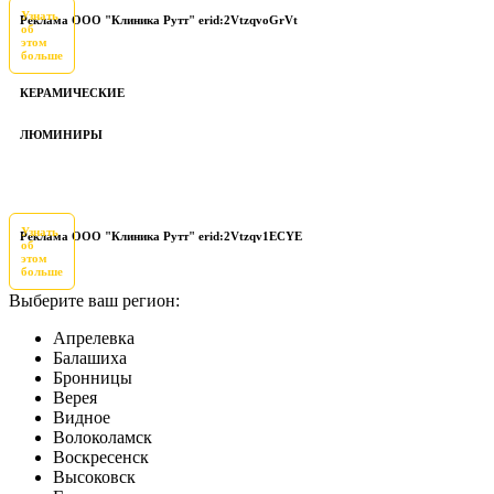
Узнать
Реклама ООО "Клиника Рутт" erid:2VtzqvoGrVt
об
этом
больше
КЕРАМИЧЕСКИЕ
ЛЮМИНИРЫ
Узнать
Реклама ООО "Клиника Рутт" erid:2Vtzqv1ECYE
об
этом
больше
Выберите ваш регион:
Апрелевка
Балашиха
Бронницы
Верея
Видное
Волоколамск
Воскресенск
Высоковск