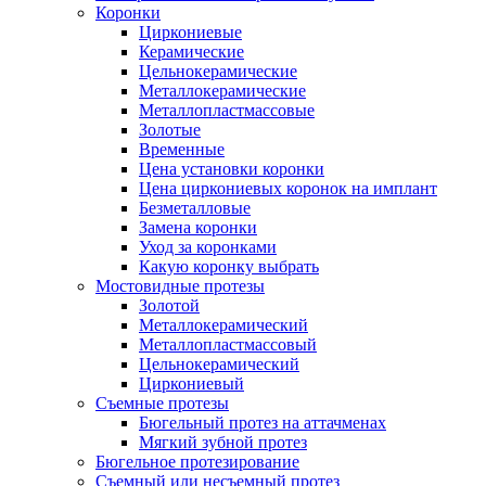
Коронки
Циркониевые
Керамические
Цельнокерамические
Металлокерамические
Металлопластмассовые
Золотые
Временные
Цена установки коронки
Цена циркониевых коронок на имплант
Безметалловые
Замена коронки
Уход за коронками
Какую коронку выбрать
Мостовидные протезы
Золотой
Металлокерамический
Металлопластмассовый
Цельнокерамический
Циркониевый
Съемные протезы
Бюгельный протез на аттачменах
Мягкий зубной протез
Бюгельное протезирование
Съемный или несъемный протез