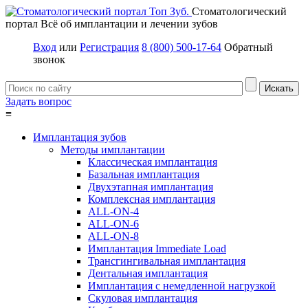
Стоматологический
портал
Всё об имплантации и лечении зубов
Вход
или
Регистрация
8 (800) 500-17-64
Обратный
звонок
Задать вопрос
≡
Имплантация зубов
Методы имплантации
Классическая имплантация
Базальная имплантация
Двухэтапная имплантация
Комплексная имплантация
ALL-ON-4
ALL-ON-6
ALL-ON-8
Имплантация Immediate Load
Трансгингивальная имплантация
Дентальная имплантация
Имплантация с немедленной нагрузкой
Скуловая имплантация