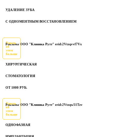
УДАЛЕНИЕ ЗУБА
С ОДНОМЕНТНЫМ ВОССТАНОВЛЕНИЕМ
Узнать
Реклама ООО "Клиника Рутт" erid:2Vtzqvvf7Vx
об
этом
больше
ХИРУРГИЧЕСКАЯ
СТОМАТОЛОГИЯ
ОТ 1000 РУБ.
Узнать
Реклама ООО "Клиника Рутт" erid:2Vtzqw51Tzv
об
этом
больше
ОДНОФАЗНАЯ
ИМПЛАНТАЦИЯ