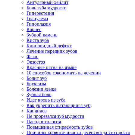
Ангулярный хейлит
Боль зуба мудрости
Гиперестезия
Гранулема
Гипоплазия
Кариес
Зубной камень
Киста зуба
Клиновидный дефект
Лечение передних зубов
Флюс
Экзостоз
Красные пятна на языке
10 способов сэкономить на лечении
Болит зуб
Бруксизм
Болезни языка
Зубная боль
Идет кровь из зуба
Как укрепить шатающийся зуб
Кандидоз
Не прорезался зуб мудрости
Пародонтология
Повышенная стираемость зубов
Причины кровоточивости десен: когда это просто