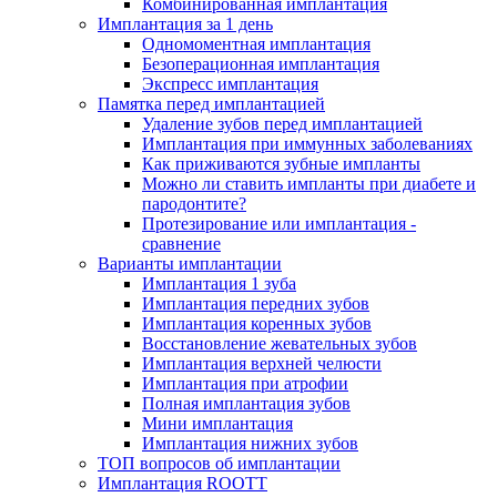
Комбинированная имплантация
Имплантация за 1 день
Одномоментная имплантация
Безоперационная имплантация
Экспресс имплантация
Памятка перед имплантацией
Удаление зубов перед имплантацией
Имплантация при иммунных заболеваниях
Как приживаются зубные импланты
Можно ли ставить импланты при диабете и
пародонтите?
Протезирование или имплантация -
сравнение
Варианты имплантации
Имплантация 1 зуба
Имплантация передних зубов
Имплантация коренных зубов
Восстановление жевательных зубов
Имплантация верхней челюсти
Имплантация при атрофии
Полная имплантация зубов
Мини имплантация
Имплантация нижних зубов
ТОП вопросов об имплантации
Имплантация ROOTT