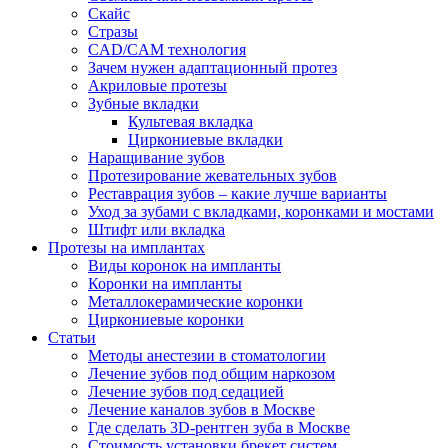
Скайс
Стразы
CAD/CAM технология
Зачем нужен адаптационный протез
Акриловые протезы
Зубные вкладки
Культевая вкладка
Циркониевые вкладки
Наращивание зубов
Протезирование жевательных зубов
Реставрация зубов – какие лучше варианты
Уход за зубами с вкладками, коронками и мостами
Штифт или вкладка
Протезы на имплантах
Виды коронок на импланты
Коронки на импланты
Металлокерамические коронки
Циркониевые коронки
Статьи
Методы анестезии в стоматологии
Лечение зубов под общим наркозом
Лечение зубов под седацией
Лечение каналов зубов в Москве
Где сделать 3D-рентген зуба в Москве
Стоимость установки брекет систем