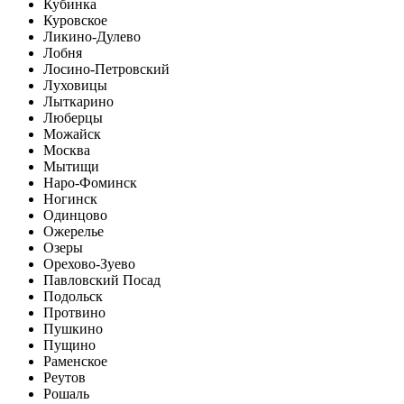
Кубинка
Куровское
Ликино-Дулево
Лобня
Лосино-Петровский
Луховицы
Лыткарино
Люберцы
Можайск
Москва
Мытищи
Наро-Фоминск
Ногинск
Одинцово
Ожерелье
Озеры
Орехово-Зуево
Павловский Посад
Подольск
Протвино
Пушкино
Пущино
Раменское
Реутов
Рошаль