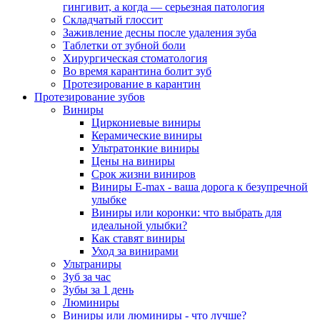
гингивит, а когда — серьезная патология
Складчатый глоссит
Заживление десны после удаления зуба
Таблетки от зубной боли
Хирургическая стоматология
Во время карантина болит зуб
Протезирование в карантин
Протезирование зубов
Виниры
Циркониевые виниры
Керамические виниры
Ультратонкие виниры
Цены на виниры
Срок жизни виниров
Виниры E-max - ваша дорога к безупречной
улыбке
Виниры или коронки: что выбрать для
идеальной улыбки?
Как ставят виниры
Уход за винирами
Ультраниры
Зуб за час
Зубы за 1 день
Люминиры
Виниры или люминиры - что лучше?