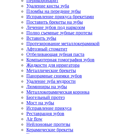
Перикоронарит
Удаление кисты зуба
Пломбы на передние зубы
Исправление прикуса брекетами
Поставить брекеты на зубы
Лечение зубов под наркозом
Полно съемные зубные протезы
Вставить зубы
Протезирование металлокерамикой
Афтозный стоматит
Отбеливающая зубная паста
Компьютерная томография зубов
Жидкости для ирригатора
Металлические брекеты
Панорамные снимки зубов
Удаление зуба мудрости
Люминиры на зубы
Металлокерамическая коронка
Бюгельный протез
Мост на зубы
Исправление прикуса
Реставрация зубов
Air flow
Нейлоновые протезы
Керамические брекеты