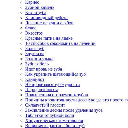
Кариес
Зубной камень
Киста зуба
Клиновидный дефект
Лечение передних зубов
Флюс
Экзостоз
Красные пятна на языке
10 способов сэкономить на лечении
Болит зуб
Бруксизм
Болезни языка
Зубная боль
Идет кровь из зуба
Как укрепить шатающийся зуб
Кандидоз
Не прорезался зуб мудрости
Пародонтология
Повышенная стираемость зубов
Причины кровоточивости десен: когда это просто ги
Складчатый глоссит
Заживление десны после удаления зуба
Таблетки от зубной боли
Хирургическая стоматология
Во время карантина болит зуб