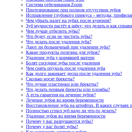
Система отбеливания Zoom
Протезирование при полном отсутствии зубов
Исправление глубокого прикуса – методы, профила
Чем убрать налет на зубах после курения?
Зуб мудрости растёт в щёку: что делать и как справ
Чем лучше отбелить зубы?
Что будет, если не чистить зубы?
Что делать после удаления зуба?
Дают ли больничный при удалении зуба?
Какие продукты полезны для зубов?
Удаление зуба у кормящей матери
Болят соседние зубы после удаления
Чем снять опухоль после удаления зуба
Как долго заживает десна после удаления зуба?
Сколько носят брекеты?
Что лучше пластинки или брекеты?
Что делать первым брекеты или пломбы?
А есть гарантия на лечение зубов?
Лечение зубов во время беременности
Восстановление зуба на штифтах. В каких случаях 
Полностью сгнил зуб надо ли что-то делать?
Удаление зубов во время беременности
Почему у вас разрушаются зубы?
Почему у вас болят зубы?
Как сохранить здоровье зубов