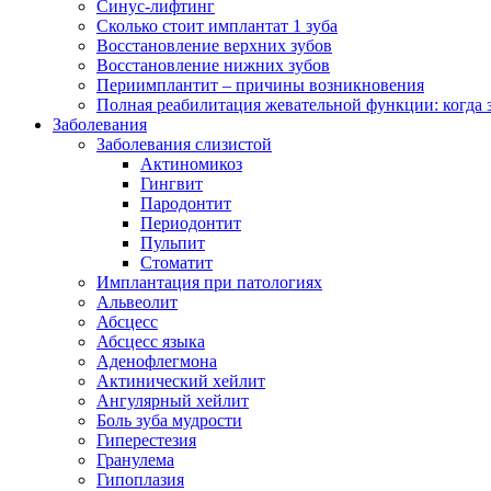
Синус-лифтинг
Сколько стоит имплантат 1 зуба
Восстановление верхних зубов
Восстановление нижних зубов
Периимплантит – причины возникновения
Полная реабилитация жевательной функции: когда 
Заболевания
Заболевания слизистой
Актиномикоз
Гингвит
Пародонтит
Периодонтит
Пульпит
Стоматит
Имплантация при патологиях
Альвеолит
Абсцесс
Абсцесс языка
Аденофлегмона
Актинический хейлит
Ангулярный хейлит
Боль зуба мудрости
Гиперестезия
Гранулема
Гипоплазия