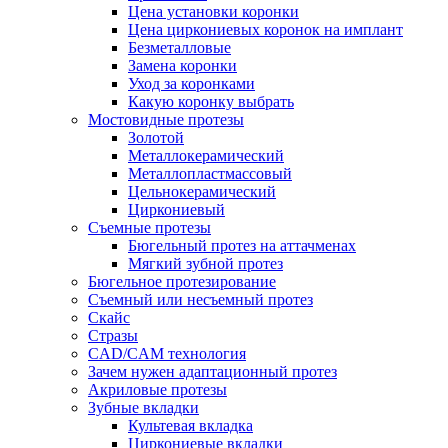
Цена установки коронки
Цена циркониевых коронок на имплант
Безметалловые
Замена коронки
Уход за коронками
Какую коронку выбрать
Мостовидные протезы
Золотой
Металлокерамический
Металлопластмассовый
Цельнокерамический
Циркониевый
Съемные протезы
Бюгельный протез на аттачменах
Мягкий зубной протез
Бюгельное протезирование
Съемный или несъемный протез
Скайс
Стразы
CAD/CAM технология
Зачем нужен адаптационный протез
Акриловые протезы
Зубные вкладки
Культевая вкладка
Циркониевые вкладки