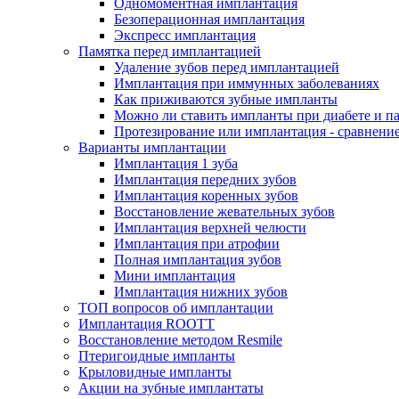
Одномоментная имплантация
Безоперационная имплантация
Экспресс имплантация
Памятка перед имплантацией
Удаление зубов перед имплантацией
Имплантация при иммунных заболеваниях
Как приживаются зубные импланты
Можно ли ставить импланты при диабете и п
Протезирование или имплантация - сравнени
Варианты имплантации
Имплантация 1 зуба
Имплантация передних зубов
Имплантация коренных зубов
Восстановление жевательных зубов
Имплантация верхней челюсти
Имплантация при атрофии
Полная имплантация зубов
Мини имплантация
Имплантация нижних зубов
ТОП вопросов об имплантации
Имплантация ROOTT
Восстановление методом Resmile
Птеригоидные импланты
Крыловидные импланты
Акции на зубные имплантаты