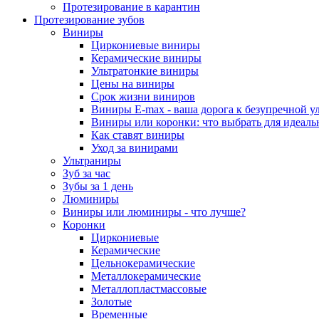
Протезирование в карантин
Протезирование зубов
Виниры
Циркониевые виниры
Керамические виниры
Ультратонкие виниры
Цены на виниры
Срок жизни виниров
Виниры E-max - ваша дорога к безупречной у
Виниры или коронки: что выбрать для идеал
Как ставят виниры
Уход за винирами
Ультраниры
Зуб за час
Зубы за 1 день
Люминиры
Виниры или люминиры - что лучше?
Коронки
Циркониевые
Керамические
Цельнокерамические
Металлокерамические
Металлопластмассовые
Золотые
Временные