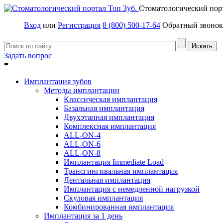
Стоматологический пор
Вход
или
Регистрация
8 (800) 500-17-64
Обратный звонок
Задать вопрос
≡
Имплантация зубов
Методы имплантации
Классическая имплантация
Базальная имплантация
Двухэтапная имплантация
Комплексная имплантация
ALL-ON-4
ALL-ON-6
ALL-ON-8
Имплантация Immediate Load
Трансгингивальная имплантация
Дентальная имплантация
Имплантация с немедленной нагрузкой
Скуловая имплантация
Комбинированная имплантация
Имплантация за 1 день