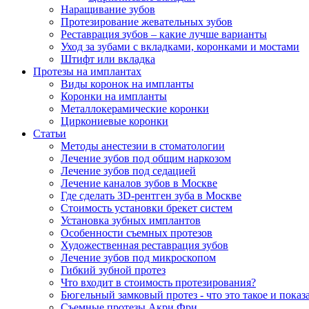
Наращивание зубов
Протезирование жевательных зубов
Реставрация зубов – какие лучше варианты
Уход за зубами с вкладками, коронками и мостами
Штифт или вкладка
Протезы на имплантах
Виды коронок на импланты
Коронки на импланты
Металлокерамические коронки
Циркониевые коронки
Статьи
Методы анестезии в стоматологии
Лечение зубов под общим наркозом
Лечение зубов под седацией
Лечение каналов зубов в Москве
Где сделать 3D-рентген зуба в Москве
Стоимость установки брекет систем
Установка зубных имплантов
Особенности съемных протезов
Художественная реставрация зубов
Лечение зубов под микроскопом
Гибкий зубной протез
Что входит в стоимость протезирования?
Бюгельный замковый протез - что это такое и показ
Съемные протезы Акри Фри