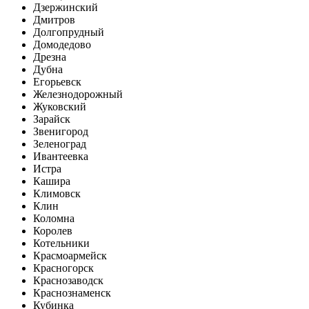
Дзержинский
Дмитров
Долгопрудный
Домодедово
Дрезна
Дубна
Егорьевск
Железнодорожный
Жуковский
Зарайск
Звенигород
Зеленоград
Ивантеевка
Истра
Кашира
Климовск
Клин
Коломна
Королев
Котельники
Красмоармейск
Красногорск
Краснозаводск
Краснознаменск
Кубинка