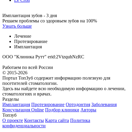
Le Cron
Имплантация зубов - 3 дня
Решаем проблемы со здоровьем зубов на 100%
Узнать больше
Лечение
Протезирование
Имплантация
ООО "Клиника Рутт" erid:2VtzquhNzRC
Работаем по всей России
© 2015-2026
Портал ТопЗуб содержит информацию полезную для
посетителей стоматологии.
Здесь вы найдете всю необходимую информацию о лечении,
стоматологиях и врачах.
Разделы
Имплантация
Протезирование
Ортодонтия
Заболевания
Консультация Online
Подбор клиники
Авторы
Топзуб
О проекте
Контакты
Карта сайта
Политика
конфиденциальности