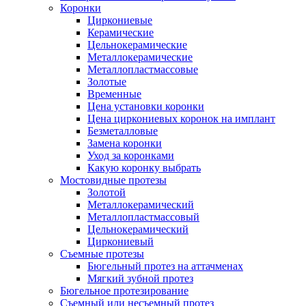
Коронки
Циркониевые
Керамические
Цельнокерамические
Металлокерамические
Металлопластмассовые
Золотые
Временные
Цена установки коронки
Цена циркониевых коронок на имплант
Безметалловые
Замена коронки
Уход за коронками
Какую коронку выбрать
Мостовидные протезы
Золотой
Металлокерамический
Металлопластмассовый
Цельнокерамический
Циркониевый
Съемные протезы
Бюгельный протез на аттачменах
Мягкий зубной протез
Бюгельное протезирование
Съемный или несъемный протез