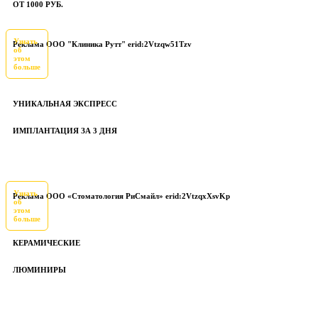
ОТ 1000 РУБ.
Узнать
Реклама ООО "Клиника Рутт" erid:2Vtzqw51Tzv
об
этом
больше
УНИКАЛЬНАЯ ЭКСПРЕСС
ИМПЛАНТАЦИЯ ЗА 3 ДНЯ
Узнать
Реклама ООО «Стоматология РиСмайл» erid:2VtzqxXsvKp
об
этом
больше
КЕРАМИЧЕСКИЕ
ЛЮМИНИРЫ