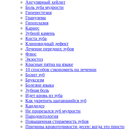
Ангулярный хейлит
Боль зуба мудрости
Гиперестезия
Гранулема
Гипоплазия
Кариес
Зубной камень
Киста зуба
Клиновидный дефект
Лечение передних зубов
Флюс
Экзостоз
Красные пятна на языке
10 способов сэкономить на лечении
Болит зуб
Бруксизм
Болезни языка
Зубная боль
Идет кровь из зуба
Как укрепить шатающийся зуб
Кандидоз
Не прорезался зуб мудрости
Пародонтология
Повышенная стираемость зубов
Причины кровоточивости десен: когда это просто