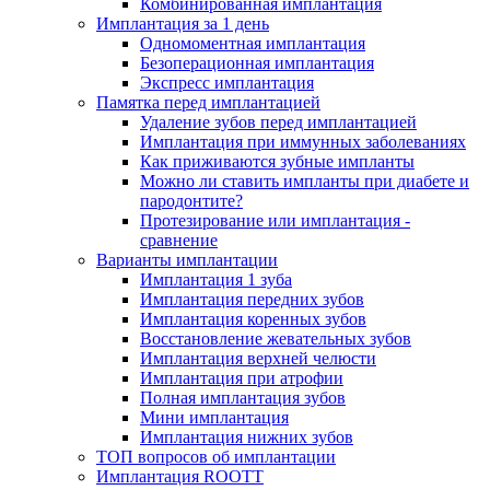
Комбинированная имплантация
Имплантация за 1 день
Одномоментная имплантация
Безоперационная имплантация
Экспресс имплантация
Памятка перед имплантацией
Удаление зубов перед имплантацией
Имплантация при иммунных заболеваниях
Как приживаются зубные импланты
Можно ли ставить импланты при диабете и
пародонтите?
Протезирование или имплантация -
сравнение
Варианты имплантации
Имплантация 1 зуба
Имплантация передних зубов
Имплантация коренных зубов
Восстановление жевательных зубов
Имплантация верхней челюсти
Имплантация при атрофии
Полная имплантация зубов
Мини имплантация
Имплантация нижних зубов
ТОП вопросов об имплантации
Имплантация ROOTT