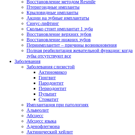
Восстановление методом Resmile
Птеригоидные импланты
Крыловидные импланты
Акции на зубные имплантаты
Синус-лифтинг
Сколько стоит имплантат 1 зуба
Восстановление верхних зубов
Восстановление нижних зубов
Периимплантит – причины возникновения
Полная реабилитация жевательной функции: когда
зубы отсутствуют все
Заболевания
Заболевания слизистой
Актиномикоз
Гингвит
Пародонтит
Периодонтит
Пульпит
Стоматит
Имплантация при патологиях
Альвеолит
Абсцесс
Абсцесс языка
Аденофлегмона
Актинический хейлит