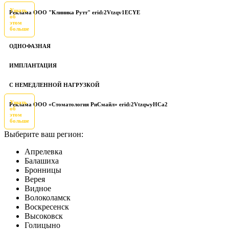
Узнать
Реклама ООО "Клиника Рутт" erid:2Vtzqv1ECYE
об
этом
больше
ОДНОФАЗНАЯ
ИМПЛАНТАЦИЯ
С НЕМЕДЛЕННОЙ НАГРУЗКОЙ
Узнать
Реклама ООО «Стоматология РиСмайл» erid:2VtzqwyHCa2
об
этом
больше
Выберите ваш регион:
Апрелевка
Балашиха
Бронницы
Верея
Видное
Волоколамск
Воскресенск
Высоковск
Голицыно