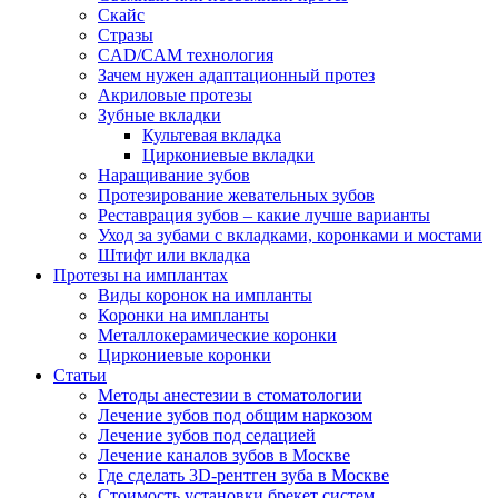
Скайс
Стразы
CAD/CAM технология
Зачем нужен адаптационный протез
Акриловые протезы
Зубные вкладки
Культевая вкладка
Циркониевые вкладки
Наращивание зубов
Протезирование жевательных зубов
Реставрация зубов – какие лучше варианты
Уход за зубами с вкладками, коронками и мостами
Штифт или вкладка
Протезы на имплантах
Виды коронок на импланты
Коронки на импланты
Металлокерамические коронки
Циркониевые коронки
Статьи
Методы анестезии в стоматологии
Лечение зубов под общим наркозом
Лечение зубов под седацией
Лечение каналов зубов в Москве
Где сделать 3D-рентген зуба в Москве
Стоимость установки брекет систем