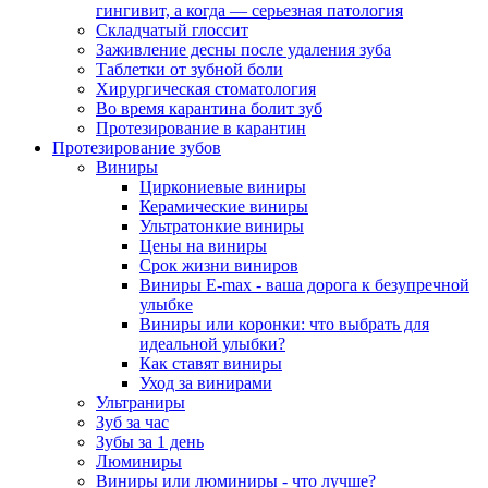
гингивит, а когда — серьезная патология
Складчатый глоссит
Заживление десны после удаления зуба
Таблетки от зубной боли
Хирургическая стоматология
Во время карантина болит зуб
Протезирование в карантин
Протезирование зубов
Виниры
Циркониевые виниры
Керамические виниры
Ультратонкие виниры
Цены на виниры
Срок жизни виниров
Виниры E-max - ваша дорога к безупречной
улыбке
Виниры или коронки: что выбрать для
идеальной улыбки?
Как ставят виниры
Уход за винирами
Ультраниры
Зуб за час
Зубы за 1 день
Люминиры
Виниры или люминиры - что лучше?