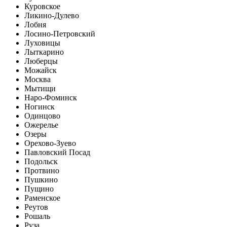
Куровское
Ликино-Дулево
Лобня
Лосино-Петровский
Луховицы
Лыткарино
Люберцы
Можайск
Москва
Мытищи
Наро-Фоминск
Ногинск
Одинцово
Ожерелье
Озеры
Орехово-Зуево
Павловский Посад
Подольск
Протвино
Пушкино
Пущино
Раменское
Реутов
Рошаль
Руза