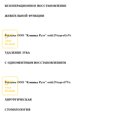
БЕЗОПЕРАЦИОННОЕ ВОССТАНОВЛЕНИЕ
ЖЕВАТЕЛЬНОЙ ФУНКЦИИ
Узнать
Реклама ООО "Клиника Рутт" erid:2VtzqvoGrVt
об
этом
больше
УДАЛЕНИЕ ЗУБА
С ОДНОМЕНТНЫМ ВОССТАНОВЛЕНИЕМ
Узнать
Реклама ООО "Клиника Рутт" erid:2Vtzqvvf7Vx
об
этом
больше
ХИРУРГИЧЕСКАЯ
СТОМАТОЛОГИЯ