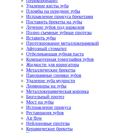
Перикоронарит
Удаление кисты зуба
Пломбы на передние зубы
Исправление прикуса брекетами
Поставить брекеты на зубы
Лечение зубов под наркозом
Полно съемные зубные протезы
Вставить зубы
Протезирование металлокерамикой
Афтозный стоматит
Отбеливающая зубная паста
Компьютерная томография зубов
Жидкости для ирригатора
Металлические брекеты
Панорамные снимки зубов
Удаление зуба мудрости
Люминиры на зубы
Металлокерамическая коронка
Бюгельный протез
Мост на зубы
Исправление прикуса
Реставрация зубов
Air flow
Нейлоновые протезы
Керамические брекеты