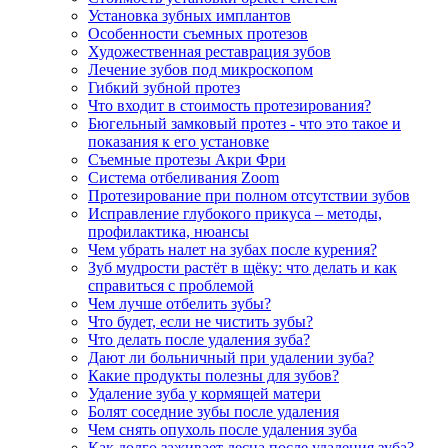
Установка зубных имплантов
Особенности съемных протезов
Художественная реставрация зубов
Лечение зубов под микроскопом
Гибкий зубной протез
Что входит в стоимость протезирования?
Бюгельный замковый протез - что это такое и
показания к его установке
Съемные протезы Акри Фри
Система отбеливания Zoom
Протезирование при полном отсутствии зубов
Исправление глубокого прикуса – методы,
профилактика, нюансы
Чем убрать налет на зубах после курения?
Зуб мудрости растёт в щёку: что делать и как
справиться с проблемой
Чем лучше отбелить зубы?
Что будет, если не чистить зубы?
Что делать после удаления зуба?
Дают ли больничный при удалении зуба?
Какие продукты полезны для зубов?
Удаление зуба у кормящей матери
Болят соседние зубы после удаления
Чем снять опухоль после удаления зуба
Как долго заживает десна после удаления зуба?