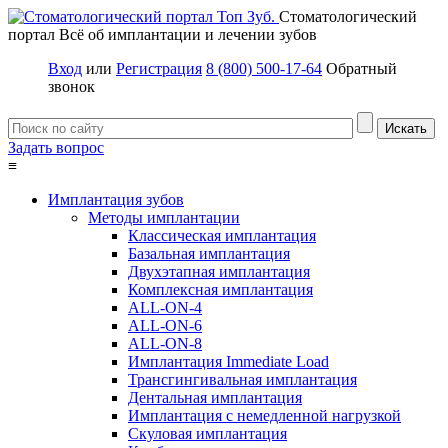
Стоматологический
портал
Всё об имплантации и лечении зубов
Вход
или
Регистрация
8 (800) 500-17-64
Обратный
звонок
Задать вопрос
≡
Имплантация зубов
Методы имплантации
Классическая имплантация
Базальная имплантация
Двухэтапная имплантация
Комплексная имплантация
ALL-ON-4
ALL-ON-6
ALL-ON-8
Имплантация Immediate Load
Трансгингивальная имплантация
Дентальная имплантация
Имплантация с немедленной нагрузкой
Скуловая имплантация