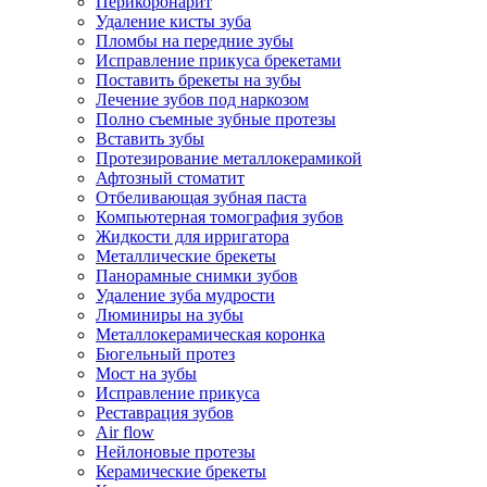
Перикоронарит
Удаление кисты зуба
Пломбы на передние зубы
Исправление прикуса брекетами
Поставить брекеты на зубы
Лечение зубов под наркозом
Полно съемные зубные протезы
Вставить зубы
Протезирование металлокерамикой
Афтозный стоматит
Отбеливающая зубная паста
Компьютерная томография зубов
Жидкости для ирригатора
Металлические брекеты
Панорамные снимки зубов
Удаление зуба мудрости
Люминиры на зубы
Металлокерамическая коронка
Бюгельный протез
Мост на зубы
Исправление прикуса
Реставрация зубов
Air flow
Нейлоновые протезы
Керамические брекеты