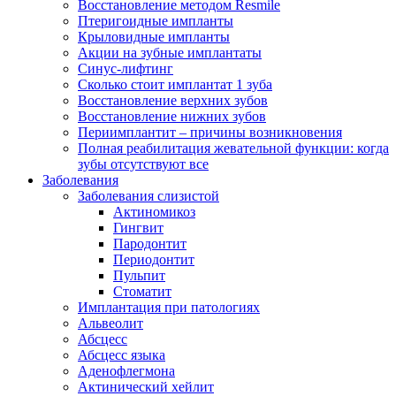
Восстановление методом Resmile
Птеригоидные импланты
Крыловидные импланты
Акции на зубные имплантаты
Синус-лифтинг
Сколько стоит имплантат 1 зуба
Восстановление верхних зубов
Восстановление нижних зубов
Периимплантит – причины возникновения
Полная реабилитация жевательной функции: когда
зубы отсутствуют все
Заболевания
Заболевания слизистой
Актиномикоз
Гингвит
Пародонтит
Периодонтит
Пульпит
Стоматит
Имплантация при патологиях
Альвеолит
Абсцесс
Абсцесс языка
Аденофлегмона
Актинический хейлит