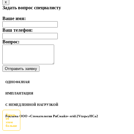
x
Задать вопрос специалисту
Ваше имя:
Ваш телефон:
Вопрос:
ОДНОФАЗНАЯ
ИМПЛАНТАЦИЯ
С НЕМЕДЛЕННОЙ НАГРУЗКОЙ
Узнать
Реклама ООО «Стоматология РиСмайл» erid:2VtzqwyHCa2
об
этом
больше