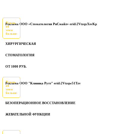
Узнать
Реклама ООО «Стоматология РиСмайл» erid:2VtzqxXsvKp
об
этом
больше
ХИРУРГИЧЕСКАЯ
СТОМАТОЛОГИЯ
ОТ 1000 РУБ.
Узнать
Реклама ООО "Клиника Рутт" erid:2Vtzqw51Tzv
об
этом
больше
БЕЗОПЕРАЦИОННОЕ ВОССТАНОВЛЕНИЕ
ЖЕВАТЕЛЬНОЙ ФУНКЦИИ