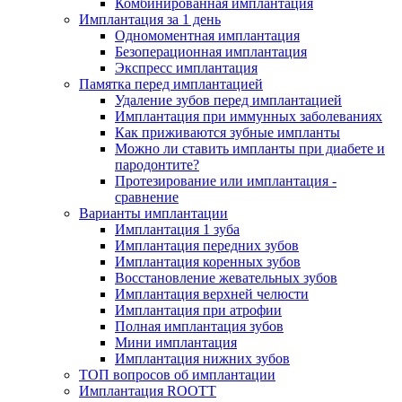
Комбинированная имплантация
Имплантация за 1 день
Одномоментная имплантация
Безоперационная имплантация
Экспресс имплантация
Памятка перед имплантацией
Удаление зубов перед имплантацией
Имплантация при иммунных заболеваниях
Как приживаются зубные импланты
Можно ли ставить импланты при диабете и
пародонтите?
Протезирование или имплантация -
сравнение
Варианты имплантации
Имплантация 1 зуба
Имплантация передних зубов
Имплантация коренных зубов
Восстановление жевательных зубов
Имплантация верхней челюсти
Имплантация при атрофии
Полная имплантация зубов
Мини имплантация
Имплантация нижних зубов
ТОП вопросов об имплантации
Имплантация ROOTT