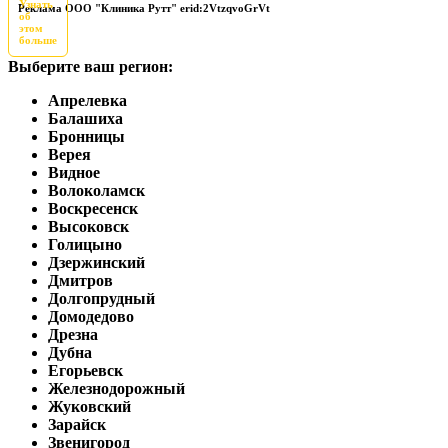
Узнать
Реклама ООО "Клиника Рутт" erid:2VtzqvoGrVt
об
этом
больше
Выберите ваш регион:
Апрелевка
Балашиха
Бронницы
Верея
Видное
Волоколамск
Воскресенск
Высоковск
Голицыно
Дзержинский
Дмитров
Долгопрудный
Домодедово
Дрезна
Дубна
Егорьевск
Железнодорожный
Жуковский
Зарайск
Звенигород