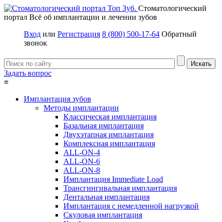
Стоматологический
портал
Всё об имплантации и лечении зубов
Вход
или
Регистрация
8 (800) 500-17-64
Обратный
звонок
Задать вопрос
≡
Имплантация зубов
Методы имплантации
Классическая имплантация
Базальная имплантация
Двухэтапная имплантация
Комплексная имплантация
ALL-ON-4
ALL-ON-6
ALL-ON-8
Имплантация Immediate Load
Трансгингивальная имплантация
Дентальная имплантация
Имплантация с немедленной нагрузкой
Скуловая имплантация