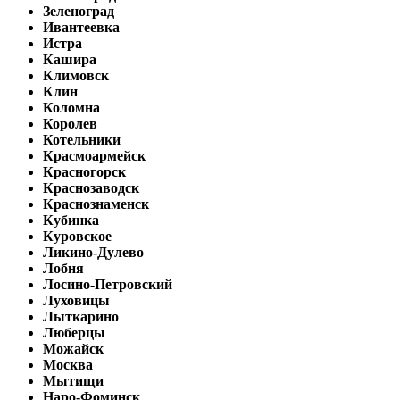
Зеленоград
Ивантеевка
Истра
Кашира
Климовск
Клин
Коломна
Королев
Котельники
Красмоармейск
Красногорск
Краснозаводск
Краснознаменск
Кубинка
Куровское
Ликино-Дулево
Лобня
Лосино-Петровский
Луховицы
Лыткарино
Люберцы
Можайск
Москва
Мытищи
Наро-Фоминск