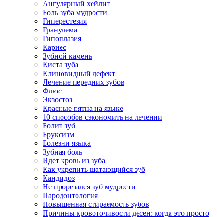
Ангулярный хейлит
Боль зуба мудрости
Гиперестезия
Гранулема
Гипоплазия
Кариес
Зубной камень
Киста зуба
Клиновидный дефект
Лечение передних зубов
Флюс
Экзостоз
Красные пятна на языке
10 способов сэкономить на лечении
Болит зуб
Бруксизм
Болезни языка
Зубная боль
Идет кровь из зуба
Как укрепить шатающийся зуб
Кандидоз
Не прорезался зуб мудрости
Пародонтология
Повышенная стираемость зубов
Причины кровоточивости десен: когда это просто