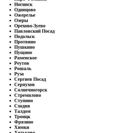
Ногинск
Одинцово
Ожерелье
Озеры
Орехово-Зуево
Павловский Посад
Подольск
Протвино
Пушкино
Пущино
Раменское
Реутов
Рошаль
Руза
Сергиев Посад
Серпухов
Солнечногорск
Стремилово
Ступино
Сходня
Талдом
Троицк
Фрязино
Химки
Хотьково