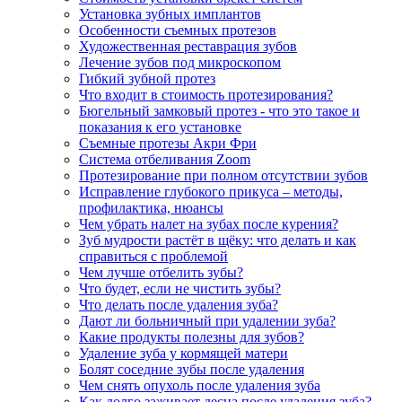
Установка зубных имплантов
Особенности съемных протезов
Художественная реставрация зубов
Лечение зубов под микроскопом
Гибкий зубной протез
Что входит в стоимость протезирования?
Бюгельный замковый протез - что это такое и
показания к его установке
Съемные протезы Акри Фри
Система отбеливания Zoom
Протезирование при полном отсутствии зубов
Исправление глубокого прикуса – методы,
профилактика, нюансы
Чем убрать налет на зубах после курения?
Зуб мудрости растёт в щёку: что делать и как
справиться с проблемой
Чем лучше отбелить зубы?
Что будет, если не чистить зубы?
Что делать после удаления зуба?
Дают ли больничный при удалении зуба?
Какие продукты полезны для зубов?
Удаление зуба у кормящей матери
Болят соседние зубы после удаления
Чем снять опухоль после удаления зуба
Как долго заживает десна после удаления зуба?