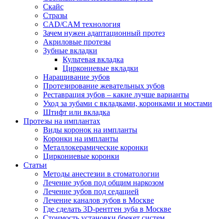
Скайс
Стразы
CAD/CAM технология
Зачем нужен адаптационный протез
Акриловые протезы
Зубные вкладки
Культевая вкладка
Циркониевые вкладки
Наращивание зубов
Протезирование жевательных зубов
Реставрация зубов – какие лучше варианты
Уход за зубами с вкладками, коронками и мостами
Штифт или вкладка
Протезы на имплантах
Виды коронок на импланты
Коронки на импланты
Металлокерамические коронки
Циркониевые коронки
Статьи
Методы анестезии в стоматологии
Лечение зубов под общим наркозом
Лечение зубов под седацией
Лечение каналов зубов в Москве
Где сделать 3D-рентген зуба в Москве
Стоимость установки брекет систем