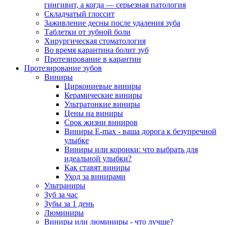
гингивит, а когда — серьезная патология
Складчатый глоссит
Заживление десны после удаления зуба
Таблетки от зубной боли
Хирургическая стоматология
Во время карантина болит зуб
Протезирование в карантин
Протезирование зубов
Виниры
Циркониевые виниры
Керамические виниры
Ультратонкие виниры
Цены на виниры
Срок жизни виниров
Виниры E-max - ваша дорога к безупречной
улыбке
Виниры или коронки: что выбрать для
идеальной улыбки?
Как ставят виниры
Уход за винирами
Ультраниры
Зуб за час
Зубы за 1 день
Люминиры
Виниры или люминиры - что лучше?