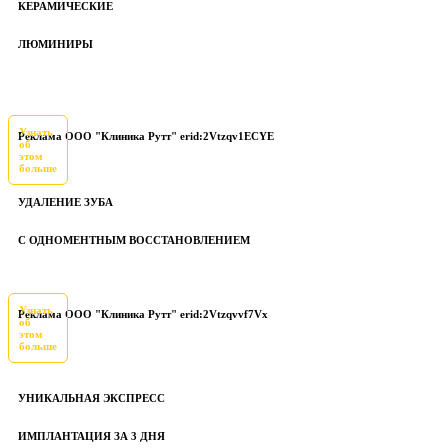
КЕРАМИЧЕСКИЕ
ЛЮМИНИРЫ
Узнать
Реклама ООО "Клиника Рутт" erid:2Vtzqv1ECYE
об
этом
больше
УДАЛЕНИЕ ЗУБА
С ОДНОМЕНТНЫМ ВОССТАНОВЛЕНИЕМ
Узнать
Реклама ООО "Клиника Рутт" erid:2Vtzqvvf7Vx
об
этом
больше
УНИКАЛЬНАЯ ЭКСПРЕСС
ИМПЛАНТАЦИЯ ЗА 3 ДНЯ