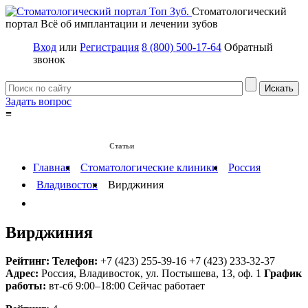
Стоматологический
портал
Всё об имплантации и лечении зубов
Вход
или
Регистрация
8 (800) 500-17-64
Обратный
звонок
Задать вопрос
≡
Имплантация зубов
Заболевания
Протезирование зубов
Статьи
Протезы на имплантах
Главная
Стоматологические клиники
Россия
Владивосток
Вирджиния
Вирджиния
Рейтинг:
Телефон:
+7 (423) 255-39-16
+7 (423) 233-32-37
Адрес:
Россия
,
Владивосток, ул. Постышева, 13, оф. 1
График
работы:
вт-сб 9:00–18:00
Сейчас работает