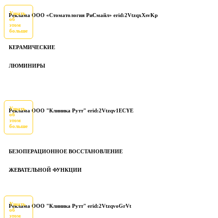
Узнать
Реклама ООО «Стоматология РиСмайл» erid:2VtzqxXsvKp
об
этом
больше
КЕРАМИЧЕСКИЕ
ЛЮМИНИРЫ
Узнать
Реклама ООО "Клиника Рутт" erid:2Vtzqv1ECYE
об
этом
больше
БЕЗОПЕРАЦИОННОЕ ВОССТАНОВЛЕНИЕ
ЖЕВАТЕЛЬНОЙ ФУНКЦИИ
Узнать
Реклама ООО "Клиника Рутт" erid:2VtzqvoGrVt
об
этом