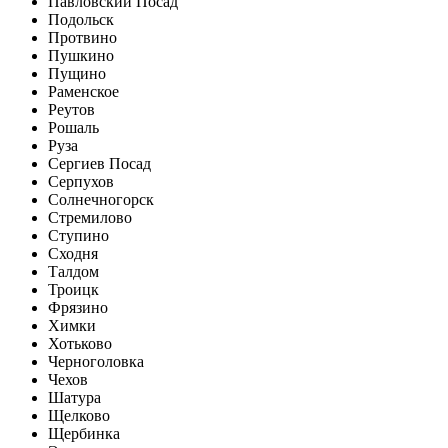
Павловский Посад
Подольск
Протвино
Пушкино
Пущино
Раменское
Реутов
Рошаль
Руза
Сергиев Посад
Серпухов
Солнечногорск
Стремилово
Ступино
Сходня
Талдом
Троицк
Фрязино
Химки
Хотьково
Черноголовка
Чехов
Шатура
Щелково
Щербинка