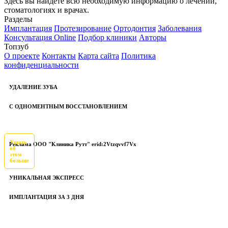
Здесь вы найдете всю необходимую информацию о лечении,
стоматологиях и врачах.
Разделы
Имплантация
Протезирование
Ортодонтия
Заболевания
Консультация Online
Подбор клиники
Авторы
Топзуб
О проекте
Контакты
Карта сайта
Политика
конфиденциальности
УДАЛЕНИЕ ЗУБА
С ОДНОМЕНТНЫМ ВОССТАНОВЛЕНИЕМ
Узнать
Реклама ООО "Клиника Рутт" erid:2Vtzqvvf7Vx
об
этом
больше
УНИКАЛЬНАЯ ЭКСПРЕСС
ИМПЛАНТАЦИЯ ЗА 3 ДНЯ