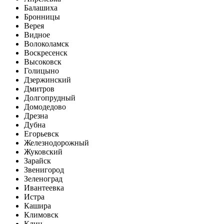
Балашиха
Бронницы
Верея
Видное
Волоколамск
Воскресенск
Высоковск
Голицыно
Дзержинский
Дмитров
Долгопрудный
Домодедово
Дрезна
Дубна
Егорьевск
Железнодорожный
Жуковский
Зарайск
Звенигород
Зеленоград
Ивантеевка
Истра
Кашира
Климовск
Клин