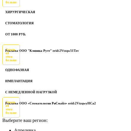
больше
ХИРУРГИЧЕСКАЯ
СТОМАТОЛОГИЯ
ОТ 1000 РУБ.
Узнать
Реклама ООО "Клиника Рутт" erid:2Vtzqw51Tzv
об
этом
больше
ОДНОФАЗНАЯ
ИМПЛАНТАЦИЯ
С НЕМЕДЛЕННОЙ НАГРУЗКОЙ
Узнать
Реклама ООО «Стоматология РиСмайл» erid:2VtzqwyHCa2
об
этом
больше
Выберите ваш регион:
Апрелевка