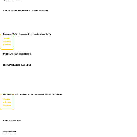
С ОДНОМЕНТНЫМ ВОССТАНОВЛЕНИЕМ
Реклама ООО "Клиника Рутт" erid:2Vtzqvvf7Vx
Узнать
об этом
больше
УНИКАЛЬНАЯ ЭКСПРЕСС
ИМПЛАНТАЦИЯ ЗА 3 ДНЯ
Реклама ООО «Стоматология РиСмайл» erid:2VtzqxXsvKp
Узнать
об этом
больше
КЕРАМИЧЕСКИЕ
ЛЮМИНИРЫ