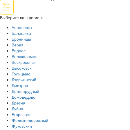
Узнать
об этом
больше
Выберите ваш регион:
Апрелевка
Балашиха
Бронницы
Верея
Видное
Волоколамск
Воскресенск
Высоковск
Голицыно
Дзержинский
Дмитров
Долгопрудный
Домодедово
Дрезна
Дубна
Егорьевск
Железнодорожный
Жуковский