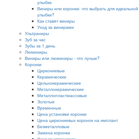
улыбке
Виниры или коронки: что выбрать для идеальной
улыбки?
Как ставят виниры
Уход за винирами
Ультраниры
Зуб за час
Зубы за 1 день
Люминиры
Виниры или люминиры - что лучше?
Коронки
Циркониевые
Керамические
Цельнокерамические
Металлокерамические
Металлопластмассовые
Золотые
Временные
Цена установки коронки
Цена циркониевых коронок на имплант
Безметалловые
Замена коронки
Уход за коронками