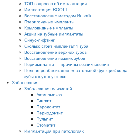
ТОП вопросов об имплантации
Имплантация ROOTT
Восстановление методом Resmile
Птеригоидные импланты
Крыловидные импланты
Акции на зубные имплантаты
Синус-лифтинг
Сколько стоит имплантат 1 зуба
Восстановление верхних зубов
Восстановление нижних зубов
Периимплантит – причины возникновения
Полная реабилитация жевательной функции: когда
зубы отсутствуют все
Заболевания
Заболевания слизистой
Актиномикоз
Гингвит
Пародонтит
Периодонтит
Пульпит
Стоматит
Имплантация при патологиях