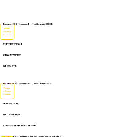
Реклама ООО "Клиника Рутт" erid:2Vtzqv1ECYE
Узнать
об этом
больше
ХИРУРГИЧЕСКАЯ
СТОМАТОЛОГИЯ
ОТ 1000 РУБ.
Реклама ООО "Клиника Рутт" erid:2Vtzqw51Tzv
Узнать
об этом
больше
ОДНОФАЗНАЯ
ИМПЛАНТАЦИЯ
С НЕМЕДЛЕННОЙ НАГРУЗКОЙ
Реклама ООО «Стоматология РиСмайл» erid:2VtzqwyHCa2