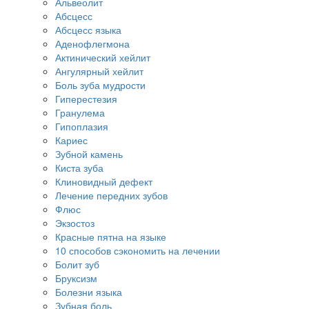
Альвеолит
Абсцесс
Абсцесс языка
Аденофлегмона
Актинический хейлит
Ангулярный хейлит
Боль зуба мудрости
Гиперестезия
Гранулема
Гипоплазия
Кариес
Зубной камень
Киста зуба
Клиновидный дефект
Лечение передних зубов
Флюс
Экзостоз
Красные пятна на языке
10 способов сэкономить на лечении
Болит зуб
Бруксизм
Болезни языка
Зубная боль