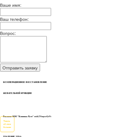
Ваше имя:
Ваш телефон:
Вопрос:
БЕЗОПЕРАЦИОННОЕ ВОССТАНОВЛЕНИЕ
ЖЕВАТЕЛЬНОЙ ФУНКЦИИ
Реклама ООО "Клиника Рутт" erid:2VtzqvoGrVt
Узнать
об этом
больше
УДАЛЕНИЕ ЗУБА