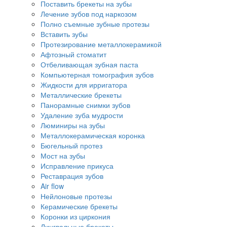
Поставить брекеты на зубы
Лечение зубов под наркозом
Полно съемные зубные протезы
Вставить зубы
Протезирование металлокерамикой
Афтозный стоматит
Отбеливающая зубная паста
Компьютерная томография зубов
Жидкости для ирригатора
Металлические брекеты
Панорамные снимки зубов
Удаление зуба мудрости
Люминиры на зубы
Металлокерамическая коронка
Бюгельный протез
Мост на зубы
Исправление прикуса
Реставрация зубов
Air flow
Нейлоновые протезы
Керамические брекеты
Коронки из циркония
Лингвальные брекеты