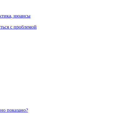
ктика, нюансы
иться с проблемой
оно показано?