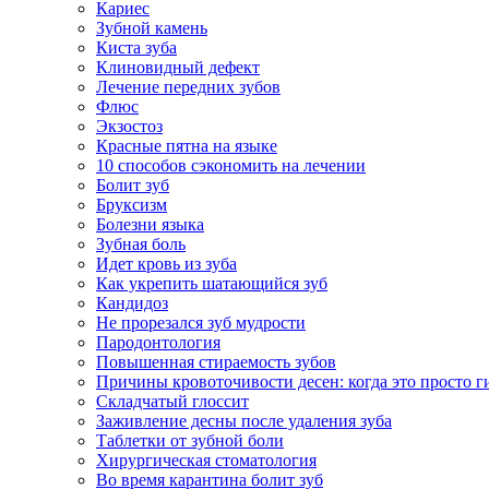
Кариес
Зубной камень
Киста зуба
Клиновидный дефект
Лечение передних зубов
Флюс
Экзостоз
Красные пятна на языке
10 способов сэкономить на лечении
Болит зуб
Бруксизм
Болезни языка
Зубная боль
Идет кровь из зуба
Как укрепить шатающийся зуб
Кандидоз
Не прорезался зуб мудрости
Пародонтология
Повышенная стираемость зубов
Причины кровоточивости десен: когда это просто ги
Складчатый глоссит
Заживление десны после удаления зуба
Таблетки от зубной боли
Хирургическая стоматология
Во время карантина болит зуб