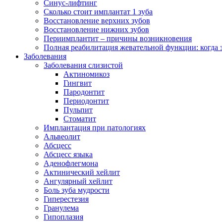
Синус-лифтинг
Сколько стоит имплантат 1 зуба
Восстановление верхних зубов
Восстановление нижних зубов
Периимплантит – причины возникновения
Полная реабилитация жевательной функции: когда 
Заболевания
Заболевания слизистой
Актиномикоз
Гингвит
Пародонтит
Периодонтит
Пульпит
Стоматит
Имплантация при патологиях
Альвеолит
Абсцесс
Абсцесс языка
Аденофлегмона
Актинический хейлит
Ангулярный хейлит
Боль зуба мудрости
Гиперестезия
Гранулема
Гипоплазия