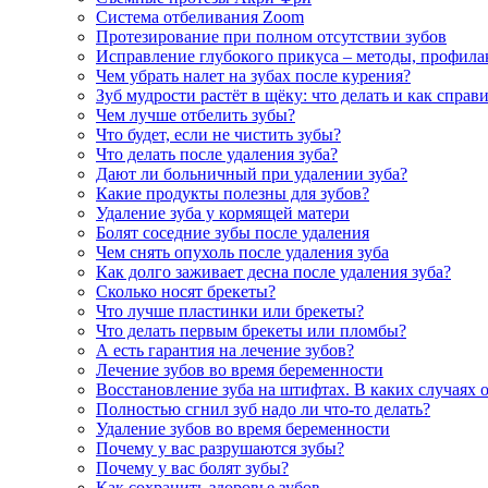
Система отбеливания Zoom
Протезирование при полном отсутствии зубов
Исправление глубокого прикуса – методы, профила
Чем убрать налет на зубах после курения?
Зуб мудрости растёт в щёку: что делать и как справ
Чем лучше отбелить зубы?
Что будет, если не чистить зубы?
Что делать после удаления зуба?
Дают ли больничный при удалении зуба?
Какие продукты полезны для зубов?
Удаление зуба у кормящей матери
Болят соседние зубы после удаления
Чем снять опухоль после удаления зуба
Как долго заживает десна после удаления зуба?
Сколько носят брекеты?
Что лучше пластинки или брекеты?
Что делать первым брекеты или пломбы?
А есть гарантия на лечение зубов?
Лечение зубов во время беременности
Восстановление зуба на штифтах. В каких случаях 
Полностью сгнил зуб надо ли что-то делать?
Удаление зубов во время беременности
Почему у вас разрушаются зубы?
Почему у вас болят зубы?
Как сохранить здоровье зубов