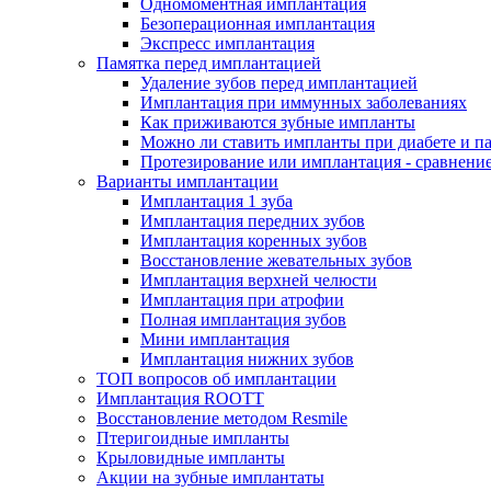
Одномоментная имплантация
Безоперационная имплантация
Экспресс имплантация
Памятка перед имплантацией
Удаление зубов перед имплантацией
Имплантация при иммунных заболеваниях
Как приживаются зубные импланты
Можно ли ставить импланты при диабете и п
Протезирование или имплантация - сравнени
Варианты имплантации
Имплантация 1 зуба
Имплантация передних зубов
Имплантация коренных зубов
Восстановление жевательных зубов
Имплантация верхней челюсти
Имплантация при атрофии
Полная имплантация зубов
Мини имплантация
Имплантация нижних зубов
ТОП вопросов об имплантации
Имплантация ROOTT
Восстановление методом Resmile
Птеригоидные импланты
Крыловидные импланты
Акции на зубные имплантаты