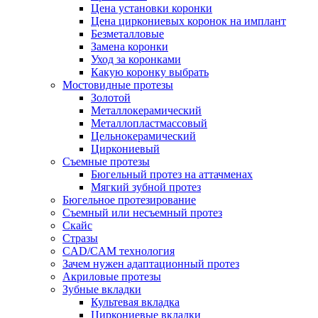
Цена установки коронки
Цена циркониевых коронок на имплант
Безметалловые
Замена коронки
Уход за коронками
Какую коронку выбрать
Мостовидные протезы
Золотой
Металлокерамический
Металлопластмассовый
Цельнокерамический
Циркониевый
Съемные протезы
Бюгельный протез на аттачменах
Мягкий зубной протез
Бюгельное протезирование
Съемный или несъемный протез
Скайс
Стразы
CAD/CAM технология
Зачем нужен адаптационный протез
Акриловые протезы
Зубные вкладки
Культевая вкладка
Циркониевые вкладки