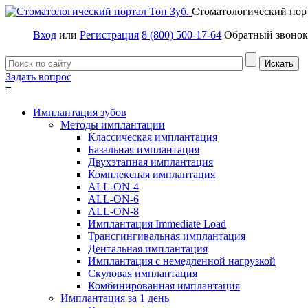
Стоматологический пор
Вход
или
Регистрация
8 (800) 500-17-64
Обратный звонок
Задать вопрос
≡
Имплантация зубов
Методы имплантации
Классическая имплантация
Базальная имплантация
Двухэтапная имплантация
Комплексная имплантация
ALL-ON-4
ALL-ON-6
ALL-ON-8
Имплантация Immediate Load
Трансгингивальная имплантация
Дентальная имплантация
Имплантация с немедленной нагрузкой
Скуловая имплантация
Комбинированная имплантация
Имплантация за 1 день