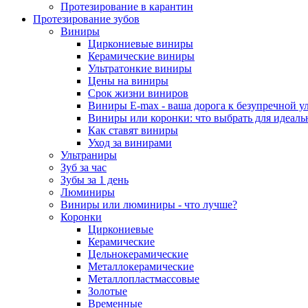
Протезирование в карантин
Протезирование зубов
Виниры
Циркониевые виниры
Керамические виниры
Ультратонкие виниры
Цены на виниры
Срок жизни виниров
Виниры E-max - ваша дорога к безупречной у
Виниры или коронки: что выбрать для идеал
Как ставят виниры
Уход за винирами
Ультраниры
Зуб за час
Зубы за 1 день
Люминиры
Виниры или люминиры - что лучше?
Коронки
Циркониевые
Керамические
Цельнокерамические
Металлокерамические
Металлопластмассовые
Золотые
Временные