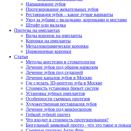
Наращивание зубов
Протезирование жевательных зубов
Реставрация зубов – какие лучше варианты
Уход за зубами с вкладками, коронками и мостами
Штифт или вкладка
Протезы на имплантах
Виды коронок на импланты
Коронки на импланты
Металлокерамические коронки
Циркониевые коронки
Статьи
Методы анестезии в стоматологии
Лечение зубов под общим наркозом
Лечение зубов под седацией
Лечение каналов зубов в Москве
Где сделать 3D-рентген зуба в Москве
Стоимость установки брекет систем
Установка зубных имплантов
Особенности съемных протезов
Художественная реставрация зубов
Лечение зубов под микроскопом
Гибкий зубной протез
Что входит в стоимость протезирования?
Бюгельный замковый протез - что это такое и показ
Съемные протезы Акри Фри