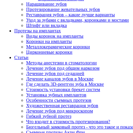
Наращивание зубов
Протезирование жевательных зубов
Реставрация зубов – какие лучше варианты
Уход за зубами с вкладками, коронками и мостами
Штифт или вкладка
Протезы на имплантах
Виды коронок на импланты
Коронки на импланты
Металлокерамические коронки
Циркониевые коронки
Статьи
Методы анестезии в стоматологии
Лечение зубов под общим наркозом
Лечение зубов под седацией
Лечение каналов зубов в Москве
Где сделать 3D-рентген зуба в Москве
Стоимость установки брекет систем
Установка зубных имплантов
Особенности съемных протезов
Художественная реставрация зубов
Лечение зубов под микроскопом
Гибкий зубной протез
Что входит в стоимость протезирования?
Бюгельный замковый протез - что это такое и показ
Съемные протезы Акри Фри