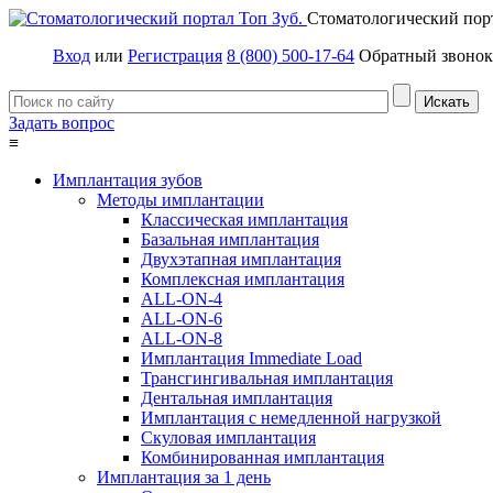
Стоматологический пор
Вход
или
Регистрация
8 (800) 500-17-64
Обратный звонок
Задать вопрос
≡
Имплантация зубов
Методы имплантации
Классическая имплантация
Базальная имплантация
Двухэтапная имплантация
Комплексная имплантация
ALL-ON-4
ALL-ON-6
ALL-ON-8
Имплантация Immediate Load
Трансгингивальная имплантация
Дентальная имплантация
Имплантация с немедленной нагрузкой
Скуловая имплантация
Комбинированная имплантация
Имплантация за 1 день