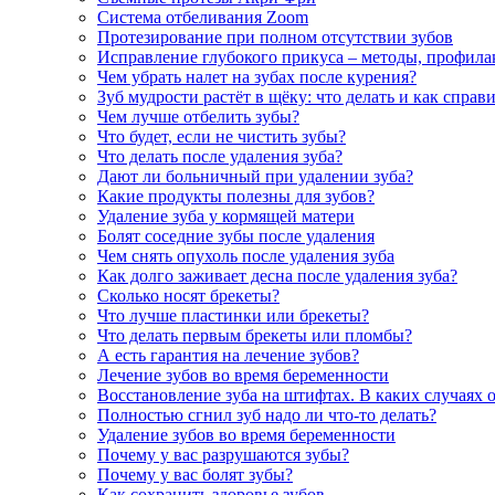
Система отбеливания Zoom
Протезирование при полном отсутствии зубов
Исправление глубокого прикуса – методы, профила
Чем убрать налет на зубах после курения?
Зуб мудрости растёт в щёку: что делать и как справ
Чем лучше отбелить зубы?
Что будет, если не чистить зубы?
Что делать после удаления зуба?
Дают ли больничный при удалении зуба?
Какие продукты полезны для зубов?
Удаление зуба у кормящей матери
Болят соседние зубы после удаления
Чем снять опухоль после удаления зуба
Как долго заживает десна после удаления зуба?
Сколько носят брекеты?
Что лучше пластинки или брекеты?
Что делать первым брекеты или пломбы?
А есть гарантия на лечение зубов?
Лечение зубов во время беременности
Восстановление зуба на штифтах. В каких случаях 
Полностью сгнил зуб надо ли что-то делать?
Удаление зубов во время беременности
Почему у вас разрушаются зубы?
Почему у вас болят зубы?
Как сохранить здоровье зубов