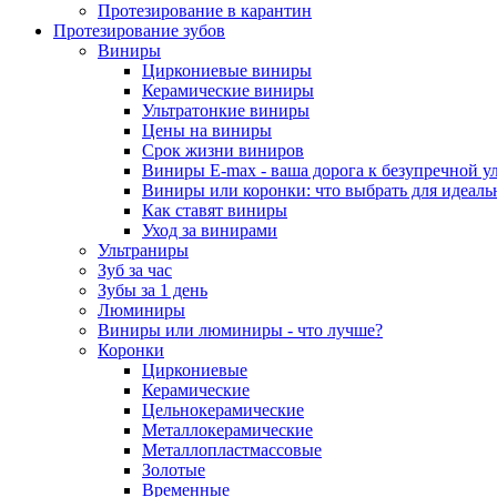
Протезирование в карантин
Протезирование зубов
Виниры
Циркониевые виниры
Керамические виниры
Ультратонкие виниры
Цены на виниры
Срок жизни виниров
Виниры E-max - ваша дорога к безупречной у
Виниры или коронки: что выбрать для идеал
Как ставят виниры
Уход за винирами
Ультраниры
Зуб за час
Зубы за 1 день
Люминиры
Виниры или люминиры - что лучше?
Коронки
Циркониевые
Керамические
Цельнокерамические
Металлокерамические
Металлопластмассовые
Золотые
Временные