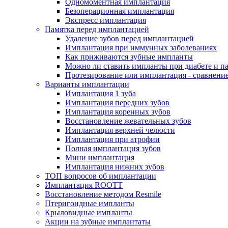
Одномоментная имплантация
Безоперационная имплантация
Экспресс имплантация
Памятка перед имплантацией
Удаление зубов перед имплантацией
Имплантация при иммунных заболеваниях
Как приживаются зубные импланты
Можно ли ставить импланты при диабете и п
Протезирование или имплантация - сравнени
Варианты имплантации
Имплантация 1 зуба
Имплантация передних зубов
Имплантация коренных зубов
Восстановление жевательных зубов
Имплантация верхней челюсти
Имплантация при атрофии
Полная имплантация зубов
Мини имплантация
Имплантация нижних зубов
ТОП вопросов об имплантации
Имплантация ROOTT
Восстановление методом Resmile
Птеригоидные импланты
Крыловидные импланты
Акции на зубные имплантаты