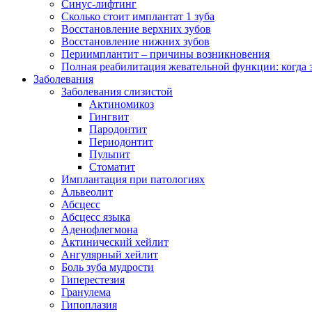
Синус-лифтинг
Сколько стоит имплантат 1 зуба
Восстановление верхних зубов
Восстановление нижних зубов
Периимплантит – причины возникновения
Полная реабилитация жевательной функции: когда 
Заболевания
Заболевания слизистой
Актиномикоз
Гингвит
Пародонтит
Периодонтит
Пульпит
Стоматит
Имплантация при патологиях
Альвеолит
Абсцесс
Абсцесс языка
Аденофлегмона
Актинический хейлит
Ангулярный хейлит
Боль зуба мудрости
Гиперестезия
Гранулема
Гипоплазия