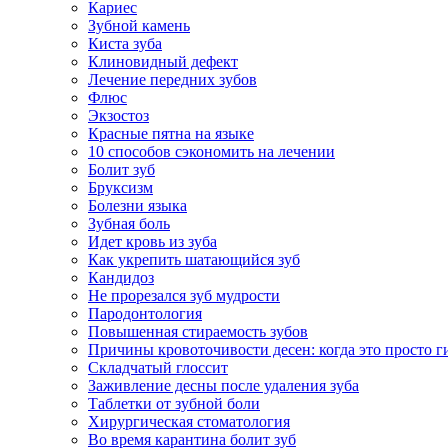
Кариес
Зубной камень
Киста зуба
Клиновидный дефект
Лечение передних зубов
Флюс
Экзостоз
Красные пятна на языке
10 способов сэкономить на лечении
Болит зуб
Бруксизм
Болезни языка
Зубная боль
Идет кровь из зуба
Как укрепить шатающийся зуб
Кандидоз
Не прорезался зуб мудрости
Пародонтология
Повышенная стираемость зубов
Причины кровоточивости десен: когда это просто ги
Складчатый глоссит
Заживление десны после удаления зуба
Таблетки от зубной боли
Хирургическая стоматология
Во время карантина болит зуб