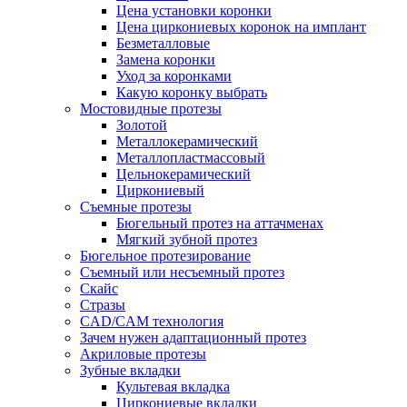
Цена установки коронки
Цена циркониевых коронок на имплант
Безметалловые
Замена коронки
Уход за коронками
Какую коронку выбрать
Мостовидные протезы
Золотой
Металлокерамический
Металлопластмассовый
Цельнокерамический
Циркониевый
Съемные протезы
Бюгельный протез на аттачменах
Мягкий зубной протез
Бюгельное протезирование
Съемный или несъемный протез
Скайс
Стразы
CAD/CAM технология
Зачем нужен адаптационный протез
Акриловые протезы
Зубные вкладки
Культевая вкладка
Циркониевые вкладки