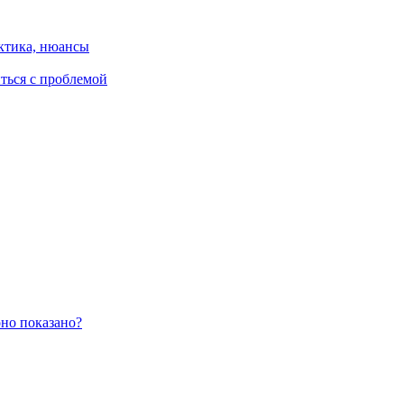
ктика, нюансы
иться с проблемой
оно показано?