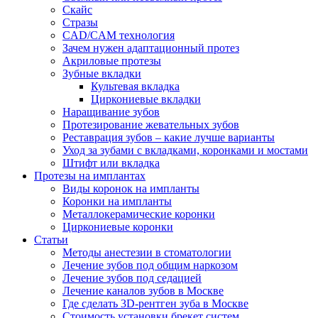
Скайс
Стразы
CAD/CAM технология
Зачем нужен адаптационный протез
Акриловые протезы
Зубные вкладки
Культевая вкладка
Циркониевые вкладки
Наращивание зубов
Протезирование жевательных зубов
Реставрация зубов – какие лучше варианты
Уход за зубами с вкладками, коронками и мостами
Штифт или вкладка
Протезы на имплантах
Виды коронок на импланты
Коронки на импланты
Металлокерамические коронки
Циркониевые коронки
Статьи
Методы анестезии в стоматологии
Лечение зубов под общим наркозом
Лечение зубов под седацией
Лечение каналов зубов в Москве
Где сделать 3D-рентген зуба в Москве
Стоимость установки брекет систем