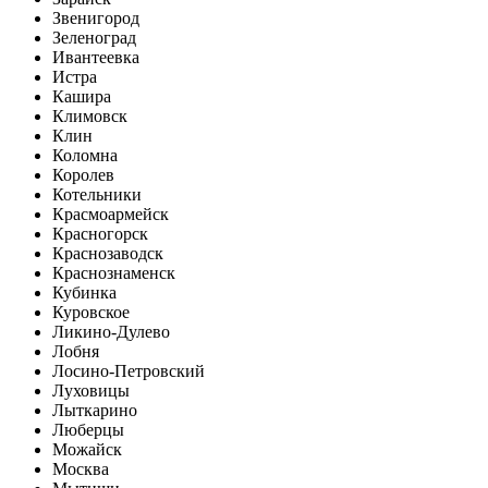
Звенигород
Зеленоград
Ивантеевка
Истра
Кашира
Климовск
Клин
Коломна
Королев
Котельники
Красмоармейск
Красногорск
Краснозаводск
Краснознаменск
Кубинка
Куровское
Ликино-Дулево
Лобня
Лосино-Петровский
Луховицы
Лыткарино
Люберцы
Можайск
Москва