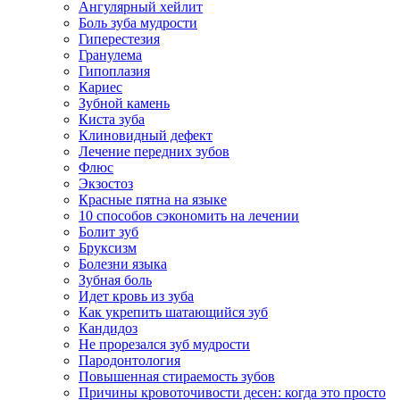
Ангулярный хейлит
Боль зуба мудрости
Гиперестезия
Гранулема
Гипоплазия
Кариес
Зубной камень
Киста зуба
Клиновидный дефект
Лечение передних зубов
Флюс
Экзостоз
Красные пятна на языке
10 способов сэкономить на лечении
Болит зуб
Бруксизм
Болезни языка
Зубная боль
Идет кровь из зуба
Как укрепить шатающийся зуб
Кандидоз
Не прорезался зуб мудрости
Пародонтология
Повышенная стираемость зубов
Причины кровоточивости десен: когда это просто