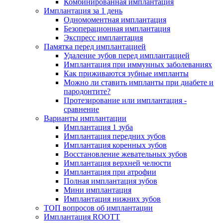
Комбинированная имплантация
Имплантация за 1 день
Одномоментная имплантация
Безоперационная имплантация
Экспресс имплантация
Памятка перед имплантацией
Удаление зубов перед имплантацией
Имплантация при иммунных заболеваниях
Как приживаются зубные импланты
Можно ли ставить импланты при диабете и
пародонтите?
Протезирование или имплантация -
сравнение
Варианты имплантации
Имплантация 1 зуба
Имплантация передних зубов
Имплантация коренных зубов
Восстановление жевательных зубов
Имплантация верхней челюсти
Имплантация при атрофии
Полная имплантация зубов
Мини имплантация
Имплантация нижних зубов
ТОП вопросов об имплантации
Имплантация ROOTT