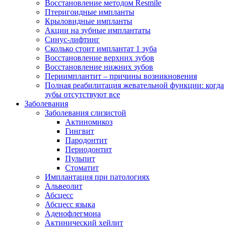
Восстановление методом Resmile
Птеригоидные импланты
Крыловидные импланты
Акции на зубные имплантаты
Синус-лифтинг
Сколько стоит имплантат 1 зуба
Восстановление верхних зубов
Восстановление нижних зубов
Периимплантит – причины возникновения
Полная реабилитация жевательной функции: когда
зубы отсутствуют все
Заболевания
Заболевания слизистой
Актиномикоз
Гингвит
Пародонтит
Периодонтит
Пульпит
Стоматит
Имплантация при патологиях
Альвеолит
Абсцесс
Абсцесс языка
Аденофлегмона
Актинический хейлит