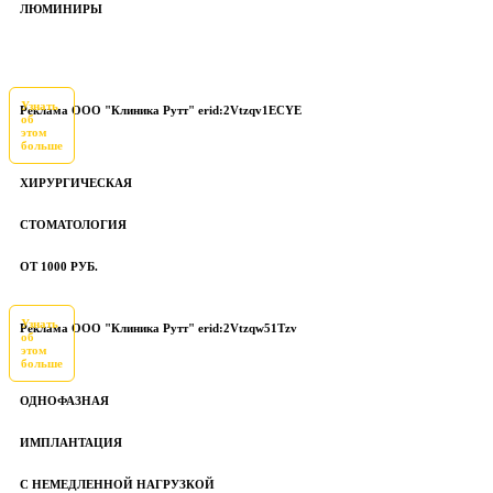
ЛЮМИНИРЫ
Узнать
Реклама ООО "Клиника Рутт" erid:2Vtzqv1ECYE
об
этом
больше
ХИРУРГИЧЕСКАЯ
СТОМАТОЛОГИЯ
ОТ 1000 РУБ.
Узнать
Реклама ООО "Клиника Рутт" erid:2Vtzqw51Tzv
об
этом
больше
ОДНОФАЗНАЯ
ИМПЛАНТАЦИЯ
С НЕМЕДЛЕННОЙ НАГРУЗКОЙ