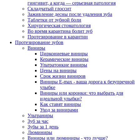
гингивит, а когда — серьезная патология
Складчатый глоссит
Заживление десны после удаления зуба
Таблетки от зубной боли
Хирургическая стоматология
Во время карантина болит зуб
Протезирование в карантин
Протезирование зубов
Виниры
Циркониевые виниры
Керамические виниры
Ультратонкие виниры
Цены на виниры
Срок жизни виниров
Виниры E-max - ваша дорога к безупречной
улыбке
Виниры или коронки: что выбрать для
идеальной улыбки?
Как ставят виниры
Уход за винирами
Ультраниры
Зуб за час
Зубы за 1 день
Люминиры
Виниры или люминиры - что лучше?