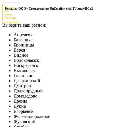
Узнать
Реклама ООО «Стоматология РиСмайл» erid:2VtzqwyHCa2
об
этом
больше
Выберите ваш регион:
Апрелевка
Балашиха
Бронницы
Верея
Видное
Волоколамск
Воскресенск
Высоковск
Голицыно
Дзержинский
Дмитров
Долгопрудный
Домодедово
Дрезна
Дубна
Егорьевск
Железнодорожный
Жуковский
Зарайск