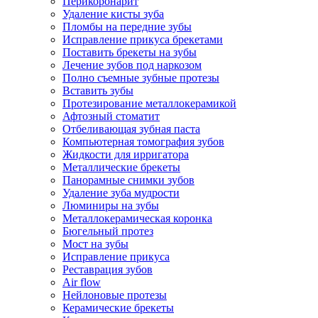
Перикоронарит
Удаление кисты зуба
Пломбы на передние зубы
Исправление прикуса брекетами
Поставить брекеты на зубы
Лечение зубов под наркозом
Полно съемные зубные протезы
Вставить зубы
Протезирование металлокерамикой
Афтозный стоматит
Отбеливающая зубная паста
Компьютерная томография зубов
Жидкости для ирригатора
Металлические брекеты
Панорамные снимки зубов
Удаление зуба мудрости
Люминиры на зубы
Металлокерамическая коронка
Бюгельный протез
Мост на зубы
Исправление прикуса
Реставрация зубов
Air flow
Нейлоновые протезы
Керамические брекеты