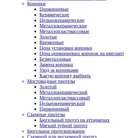
Коронки
Циркониевые
Керамические
Цельнокерамические
Металлокерамические
Металлопластмассовые
Золотые
Временные
Цена установки коронки
Цена циркониевых коронок на имплант
Безметалловые
Замена коронки
Уход за коронками
Какую коронку выбрать
Мостовидные протезы
Золотой
Металлокерамический
Металлопластмассовый
Цельнокерамический
Циркониевый
Съемные протезы
Бюгельный протез на аттачменах
Мягкий зубной протез
Бюгельное протезирование
Съемный или несъемный протез