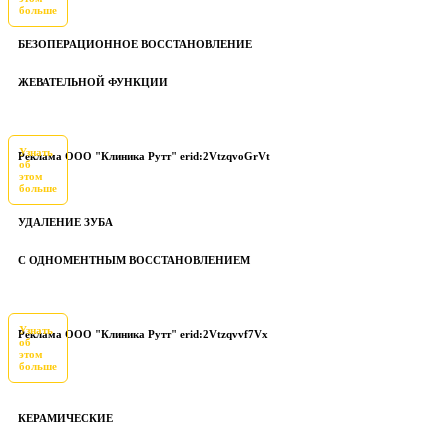
больше
БЕЗОПЕРАЦИОННОЕ ВОССТАНОВЛЕНИЕ
ЖЕВАТЕЛЬНОЙ ФУНКЦИИ
Узнать
Реклама ООО "Клиника Рутт" erid:2VtzqvoGrVt
об
этом
больше
УДАЛЕНИЕ ЗУБА
С ОДНОМЕНТНЫМ ВОССТАНОВЛЕНИЕМ
Узнать
Реклама ООО "Клиника Рутт" erid:2Vtzqvvf7Vx
об
этом
больше
КЕРАМИЧЕСКИЕ