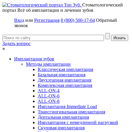
Стоматологический
портал
Всё об имплантации и лечении зубов
Вход
или
Регистрация
8 (800) 500-17-64
Обратный
звонок
Задать вопрос
≡
Имплантация зубов
Методы имплантации
Классическая имплантация
Базальная имплантация
Двухэтапная имплантация
Комплексная имплантация
ALL-ON-4
ALL-ON-6
ALL-ON-8
Имплантация Immediate Load
Трансгингивальная имплантация
Дентальная имплантация
Имплантация с немедленной нагрузкой
Скуловая имплантация