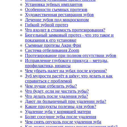
Установка зубных имплантов
Особенности съемных протезов
Художественная реставрация зубов
Лечение зубов под микроскопом
Гибкий зубной протез
Что входит в стоимость протезирования?
Бюгельный замковый протез - что это такое и
показания к его установке
Съемные протезы Акри Фри
Система отбеливания Zoom
Протезирование при полном отсутствии зубов
Исправление глубокого прикуса – методы,
профилактика, нюансы
Чем убрать налет на зубах после курения?
Зуб мудрости растёт в щёку: что делать и как
справиться с проблемой
Чем лучше отбелить зубы?
Что будет, если не чистить зубы?
Что делать после удаления зуба?
Дают ли больничный при удалении зуба?
Какие продукты полезны для зубов?
Удаление зуба у кормящей матери
Болят соседние зубы после удаления
Чем снять опухоль после удаления зуба
Как долго заживает десна после удаления зуба?