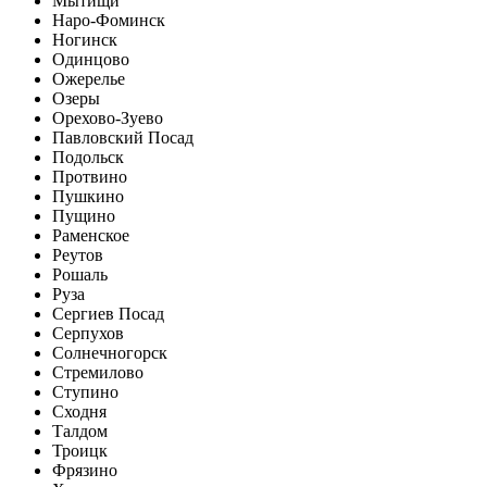
Мытищи
Наро-Фоминск
Ногинск
Одинцово
Ожерелье
Озеры
Орехово-Зуево
Павловский Посад
Подольск
Протвино
Пушкино
Пущино
Раменское
Реутов
Рошаль
Руза
Сергиев Посад
Серпухов
Солнечногорск
Стремилово
Ступино
Сходня
Талдом
Троицк
Фрязино