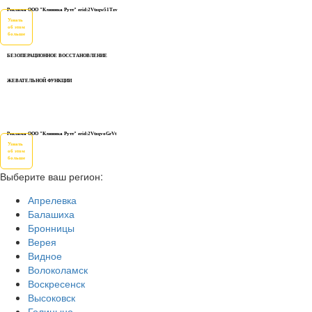
Реклама ООО "Клиника Рутт" erid:2Vtzqw51Tzv
Узнать
об этом
больше
БЕЗОПЕРАЦИОННОЕ ВОССТАНОВЛЕНИЕ
ЖЕВАТЕЛЬНОЙ ФУНКЦИИ
Реклама ООО "Клиника Рутт" erid:2VtzqvoGrVt
Узнать
об этом
больше
Выберите ваш регион:
Апрелевка
Балашиха
Бронницы
Верея
Видное
Волоколамск
Воскресенск
Высоковск
Голицыно