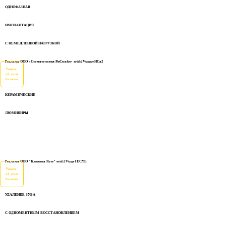
ОДНОФАЗНАЯ
ИМПЛАНТАЦИЯ
С НЕМЕДЛЕННОЙ НАГРУЗКОЙ
Реклама ООО «Стоматология РиСмайл» erid:2VtzqwyHCa2
Узнать
об этом
больше
КЕРАМИЧЕСКИЕ
ЛЮМИНИРЫ
Реклама ООО "Клиника Рутт" erid:2Vtzqv1ECYE
Узнать
об этом
больше
УДАЛЕНИЕ ЗУБА
С ОДНОМЕНТНЫМ ВОССТАНОВЛЕНИЕМ