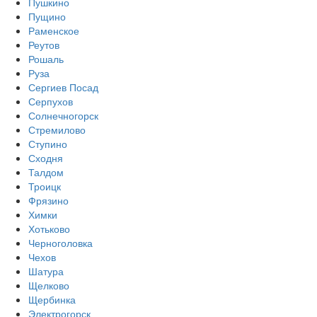
Пушкино
Пущино
Раменское
Реутов
Рошаль
Руза
Сергиев Посад
Серпухов
Солнечногорск
Стремилово
Ступино
Сходня
Талдом
Троицк
Фрязино
Химки
Хотьково
Черноголовка
Чехов
Шатура
Щелково
Щербинка
Электрогорск