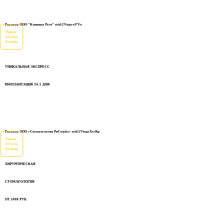
Реклама ООО "Клиника Рутт" erid:2Vtzqvvf7Vx
Узнать
об этом
больше
УНИКАЛЬНАЯ ЭКСПРЕСС
ИМПЛАНТАЦИЯ ЗА 3 ДНЯ
Реклама ООО «Стоматология РиСмайл» erid:2VtzqxXsvKp
Узнать
об этом
больше
ХИРУРГИЧЕСКАЯ
СТОМАТОЛОГИЯ
ОТ 1000 РУБ.