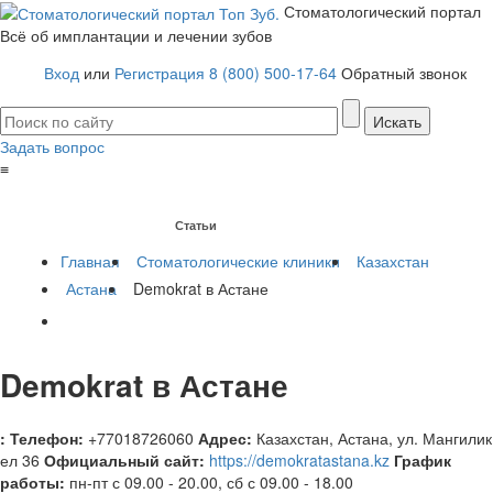
Стоматологический портал
Всё об имплантации и лечении зубов
Вход
или
Регистрация
8 (800) 500-17-64
Обратный звонок
Задать вопрос
≡
Имплантация зубов
Заболевания
Протезирование зубов
Статьи
Протезы на имплантах
Главная
Стоматологические клиники
Казахстан
Астана
Demokrat в Астане
Demokrat в Астане
:
Телефон:
+77018726060
Адрес:
Казахстан
,
Астана, ул. Мангилик
ел 36
Официальный сайт:
https://demokratastana.kz
График
работы:
пн-пт с 09.00 - 20.00, сб с 09.00 - 18.00