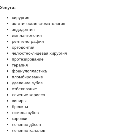
Услуги:
хирургия
эстетическая стоматология
эндодонтия
имплантология
рентгенография
ортодонтия
челюстно-лицевая хирургия
протезирование
терапия
френулопластика
пломбирование
удаление зубов
отбеливание
лечение кариеса
виниры
брекеты
гигиена зубов
коронки
лечение дёсен
лечение каналов