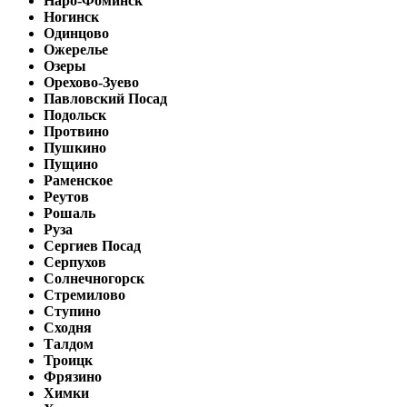
Наро-Фоминск
Ногинск
Одинцово
Ожерелье
Озеры
Орехово-Зуево
Павловский Посад
Подольск
Протвино
Пушкино
Пущино
Раменское
Реутов
Рошаль
Руза
Сергиев Посад
Серпухов
Солнечногорск
Стремилово
Ступино
Сходня
Талдом
Троицк
Фрязино
Химки