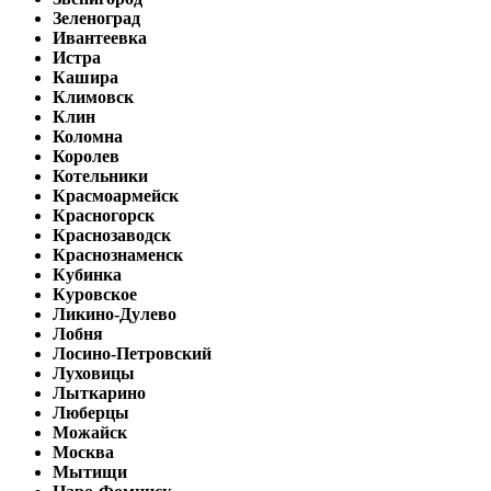
Зеленоград
Ивантеевка
Истра
Кашира
Климовск
Клин
Коломна
Королев
Котельники
Красмоармейск
Красногорск
Краснозаводск
Краснознаменск
Кубинка
Куровское
Ликино-Дулево
Лобня
Лосино-Петровский
Луховицы
Лыткарино
Люберцы
Можайск
Москва
Мытищи