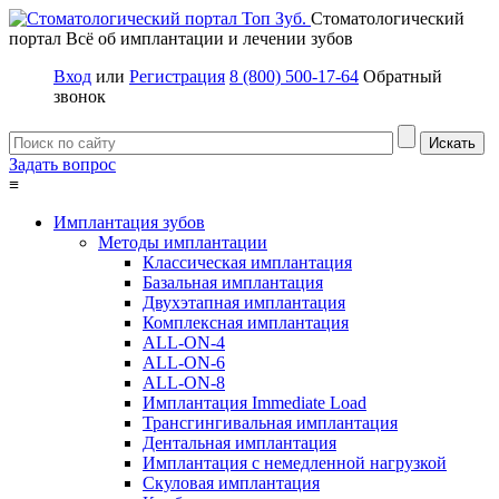
Стоматологический
портал
Всё об имплантации и лечении зубов
Вход
или
Регистрация
8 (800) 500-17-64
Обратный
звонок
Задать вопрос
≡
Имплантация зубов
Методы имплантации
Классическая имплантация
Базальная имплантация
Двухэтапная имплантация
Комплексная имплантация
ALL-ON-4
ALL-ON-6
ALL-ON-8
Имплантация Immediate Load
Трансгингивальная имплантация
Дентальная имплантация
Имплантация с немедленной нагрузкой
Скуловая имплантация