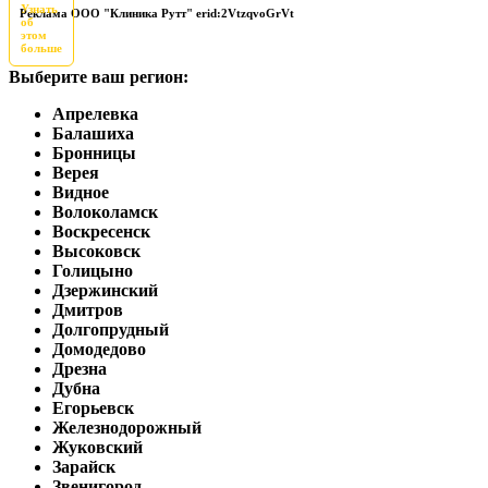
Узнать
Реклама ООО "Клиника Рутт" erid:2VtzqvoGrVt
об
этом
больше
Выберите ваш регион:
Апрелевка
Балашиха
Бронницы
Верея
Видное
Волоколамск
Воскресенск
Высоковск
Голицыно
Дзержинский
Дмитров
Долгопрудный
Домодедово
Дрезна
Дубна
Егорьевск
Железнодорожный
Жуковский
Зарайск
Звенигород