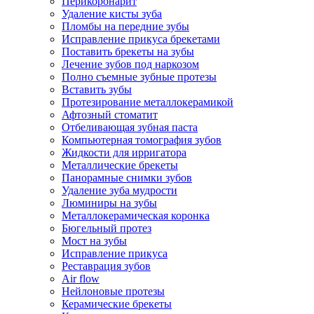
Перикоронарит
Удаление кисты зуба
Пломбы на передние зубы
Исправление прикуса брекетами
Поставить брекеты на зубы
Лечение зубов под наркозом
Полно съемные зубные протезы
Вставить зубы
Протезирование металлокерамикой
Афтозный стоматит
Отбеливающая зубная паста
Компьютерная томография зубов
Жидкости для ирригатора
Металлические брекеты
Панорамные снимки зубов
Удаление зуба мудрости
Люминиры на зубы
Металлокерамическая коронка
Бюгельный протез
Мост на зубы
Исправление прикуса
Реставрация зубов
Air flow
Нейлоновые протезы
Керамические брекеты