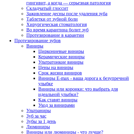
гингивит, а когда — серьезная патология
Складчатый глоссит
Заживление десны после удаления зуба
Таблетки от зубной боли
Хирургическая стоматология
Во время карантина болит зуб
Протезирование в карантин
Протезирование зубов
Виниры
Циркониевые виниры
Керамические виниры
Ультратонкие виниры
Цены на виниры
Срок жизни виниров
Виниры E-max - ваша дорога к безупречной
улыбке
Виниры или коронки: что выбрать для
идеальной улыбки?
Как ставят виниры
Уход за винирами
Ультраниры
Зуб за час
Зубы за 1 день
Люминиры
Виниры или люминиры - что лучше?