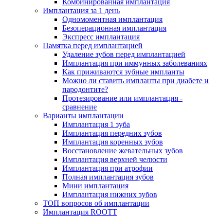
Комбинированная имплантация
Имплантация за 1 день
Одномоментная имплантация
Безоперационная имплантация
Экспресс имплантация
Памятка перед имплантацией
Удаление зубов перед имплантацией
Имплантация при иммунных заболеваниях
Как приживаются зубные импланты
Можно ли ставить импланты при диабете и
пародонтите?
Протезирование или имплантация -
сравнение
Варианты имплантации
Имплантация 1 зуба
Имплантация передних зубов
Имплантация коренных зубов
Восстановление жевательных зубов
Имплантация верхней челюсти
Имплантация при атрофии
Полная имплантация зубов
Мини имплантация
Имплантация нижних зубов
ТОП вопросов об имплантации
Имплантация ROOTT