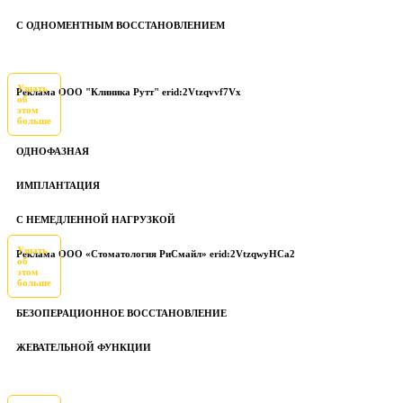
С ОДНОМЕНТНЫМ ВОССТАНОВЛЕНИЕМ
Узнать
Реклама ООО "Клиника Рутт" erid:2Vtzqvvf7Vx
об
этом
больше
ОДНОФАЗНАЯ
ИМПЛАНТАЦИЯ
С НЕМЕДЛЕННОЙ НАГРУЗКОЙ
Узнать
Реклама ООО «Стоматология РиСмайл» erid:2VtzqwyHCa2
об
этом
больше
БЕЗОПЕРАЦИОННОЕ ВОССТАНОВЛЕНИЕ
ЖЕВАТЕЛЬНОЙ ФУНКЦИИ