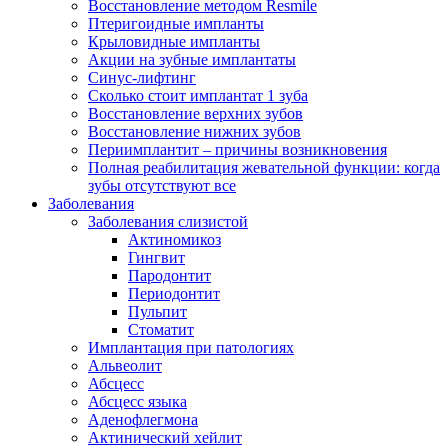
Восстановление методом Resmile
Птеригоидные импланты
Крыловидные импланты
Акции на зубные имплантаты
Синус-лифтинг
Сколько стоит имплантат 1 зуба
Восстановление верхних зубов
Восстановление нижних зубов
Периимплантит – причины возникновения
Полная реабилитация жевательной функции: когда
зубы отсутствуют все
Заболевания
Заболевания слизистой
Актиномикоз
Гингвит
Пародонтит
Периодонтит
Пульпит
Стоматит
Имплантация при патологиях
Альвеолит
Абсцесс
Абсцесс языка
Аденофлегмона
Актинический хейлит