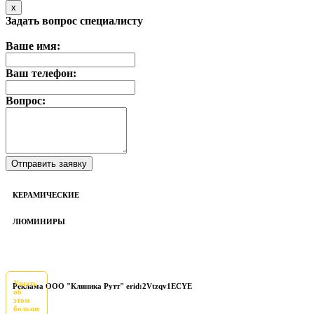
x
Задать вопрос специалисту
Ваше имя:
Ваш телефон:
Вопрос:
КЕРАМИЧЕСКИЕ
ЛЮМИНИРЫ
Узнать
Реклама ООО "Клиника Рутт" erid:2Vtzqv1ECYE
об
этом
больше