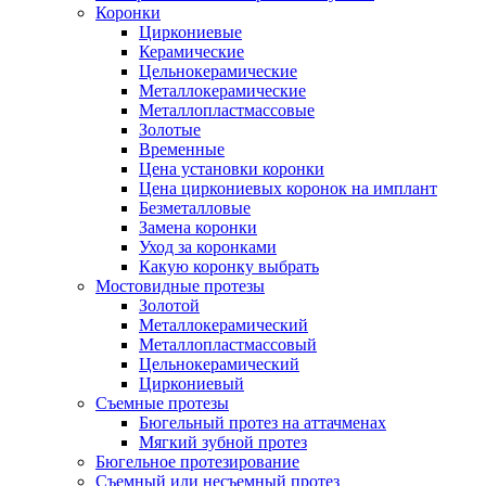
Коронки
Циркониевые
Керамические
Цельнокерамические
Металлокерамические
Металлопластмассовые
Золотые
Временные
Цена установки коронки
Цена циркониевых коронок на имплант
Безметалловые
Замена коронки
Уход за коронками
Какую коронку выбрать
Мостовидные протезы
Золотой
Металлокерамический
Металлопластмассовый
Цельнокерамический
Циркониевый
Съемные протезы
Бюгельный протез на аттачменах
Мягкий зубной протез
Бюгельное протезирование
Съемный или несъемный протез