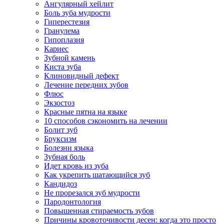
Ангулярный хейлит
Боль зуба мудрости
Гиперестезия
Гранулема
Гипоплазия
Кариес
Зубной камень
Киста зуба
Клиновидный дефект
Лечение передних зубов
Флюс
Экзостоз
Красные пятна на языке
10 способов сэкономить на лечении
Болит зуб
Бруксизм
Болезни языка
Зубная боль
Идет кровь из зуба
Как укрепить шатающийся зуб
Кандидоз
Не прорезался зуб мудрости
Пародонтология
Повышенная стираемость зубов
Причины кровоточивости десен: когда это просто