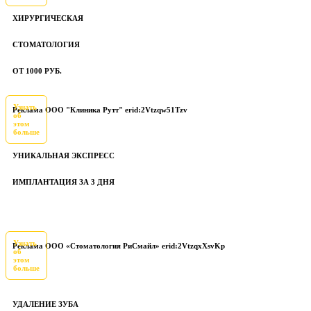
ХИРУРГИЧЕСКАЯ
СТОМАТОЛОГИЯ
ОТ 1000 РУБ.
Узнать
Реклама ООО "Клиника Рутт" erid:2Vtzqw51Tzv
об
этом
больше
УНИКАЛЬНАЯ ЭКСПРЕСС
ИМПЛАНТАЦИЯ ЗА 3 ДНЯ
Узнать
Реклама ООО «Стоматология РиСмайл» erid:2VtzqxXsvKp
об
этом
больше
УДАЛЕНИЕ ЗУБА