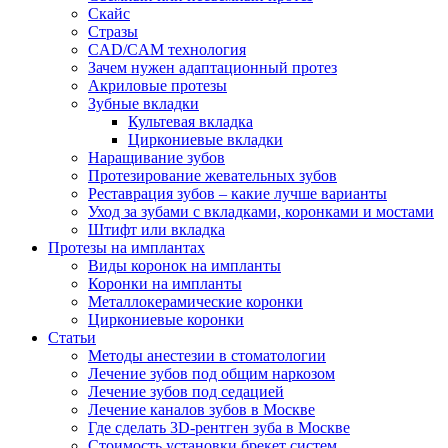
Скайс
Стразы
CAD/CAM технология
Зачем нужен адаптационный протез
Акриловые протезы
Зубные вкладки
Культевая вкладка
Циркониевые вкладки
Наращивание зубов
Протезирование жевательных зубов
Реставрация зубов – какие лучше варианты
Уход за зубами с вкладками, коронками и мостами
Штифт или вкладка
Протезы на имплантах
Виды коронок на импланты
Коронки на импланты
Металлокерамические коронки
Циркониевые коронки
Статьи
Методы анестезии в стоматологии
Лечение зубов под общим наркозом
Лечение зубов под седацией
Лечение каналов зубов в Москве
Где сделать 3D-рентген зуба в Москве
Стоимость установки брекет систем