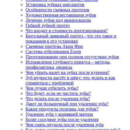
Установка зубных имплантов
Особенности съемных протезов
Художественная реставрация зубов
Лечение зубов под микроскопом
Гибкий зубной протез
Что входит в стоимость протезирования?
Бюгельный замковый протез - что это такое и
показания к его установке
Съемные протезы Акри Фри
Система отбеливания Zoom
Протезирование при полном отсутствии зубов
Исправление глубокого прикуса – методы,
профилактика, нюансы
Чем убрать налет на зубах после курения?
Зуб мудрости растёт в щёку: что делать и как
справиться с проблемой
Чем лучше отбелить зубы?
Что будет, если не чистить зубы?
Что делать после удаления зуба?
Дают ли больничный при удалении зуба?
Какие продукты полезны для зубов?
Удаление зуба у кормящей матери
Болят соседние зубы после удаления
Чем снять опухоль после удаления зуба
Как долго заживает десна после удаления зуба?