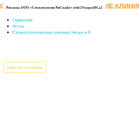
ОБРАТИТЕ ВНИМАНИЕ НА ДРУГИЕ КЛИНИ
Реклама ООО «Стоматология РиСмайл» erid:2VtzqwyHCa2
Гармония
Астон
Стоматологическая клиника Чечун и К
Узнать об этом больше