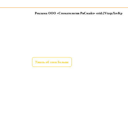
Реклама ООО «Стоматология РиСмайл» erid:2VtzqxXsvKp
Узнать об этом больше