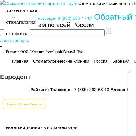
Стоматологический портал
ХИРУРГИЧЕСКАЯ
Обратный 
Вход
или
Регистрация
8 (800) 500-17-64
Работаем по всей России
СТОМАТОЛОГИЯ
ОТ 1000 РУБ.
Задать вопрос
≡
Реклама ООО "Клиника Рутт" erid:2Vtzqw51Tzv
Имплантация зубов
Заболевания
Главная
Стоматологические клиники
Россия
Барнаул
Евродент
Рейтинг:
Телефон:
+7 (385) 262-63-10
Адрес:
Росс
Узнать об этом больше
БЕЗОПЕРАЦИОННОЕ ВОССТАНОВЛЕНИЕ