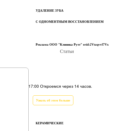
УДАЛЕНИЕ ЗУБА
С ОДНОМЕНТНЫМ ВОССТАНОВЛЕНИЕМ
Реклама ООО "Клиника Рутт" erid:2Vtzqvvf7Vx
Статьи
мплантах
ты:
пн-сб 8:00–17:00
Откроемся через 14 часов.
Узнать об этом больше
КЕРАМИЧЕСКИЕ