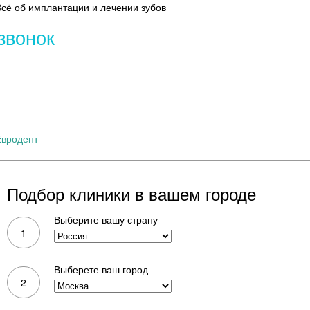
Всё об имплантации и лечении зубов
звонок
Протезирование зубов
Протезы на и
Евродент
Подбор клиники в вашем городе
ия
,
Барнаул, Красноармейский просп., 135, каб. 217
График рабо
Выберите вашу страну
1
Выберете ваш город
2