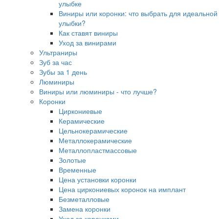
улыбке
Виниры или коронки: что выбрать для идеальной
улыбки?
Как ставят виниры
Уход за винирами
Ультраниры
Зуб за час
Зубы за 1 день
Люминиры
Виниры или люминиры - что лучше?
Коронки
Циркониевые
Керамические
Цельнокерамические
Металлокерамические
Металлопластмассовые
Золотые
Временные
Цена установки коронки
Цена циркониевых коронок на имплант
Безметалловые
Замена коронки
Уход за коронками