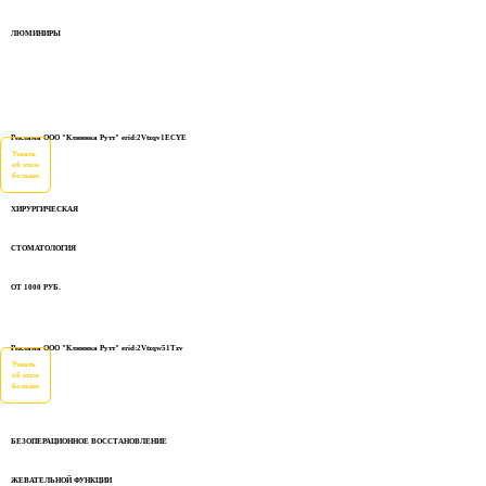
ЛЮМИНИРЫ
Реклама ООО "Клиника Рутт" erid:2Vtzqv1ECYE
Узнать
об этом
больше
ХИРУРГИЧЕСКАЯ
СТОМАТОЛОГИЯ
ОТ 1000 РУБ.
Реклама ООО "Клиника Рутт" erid:2Vtzqw51Tzv
Узнать
об этом
больше
БЕЗОПЕРАЦИОННОЕ ВОССТАНОВЛЕНИЕ
ЖЕВАТЕЛЬНОЙ ФУНКЦИИ