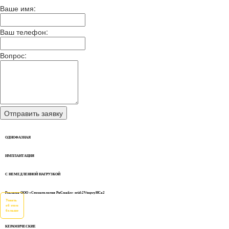
Ваше имя:
Ваш телефон:
Вопрос:
ОДНОФАЗНАЯ
ИМПЛАНТАЦИЯ
С НЕМЕДЛЕННОЙ НАГРУЗКОЙ
Реклама ООО «Стоматология РиСмайл» erid:2VtzqwyHCa2
Узнать
об этом
больше
КЕРАМИЧЕСКИЕ