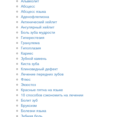
Альвеолит
Абсцесс
Абсцесс языка
Аденофлегмона
Актинический хейлит
Ангулярный хейлит
Боль зуба мудрости
Гиперестезия
Гранулема
Гипоплазия
Кариес
Зубной камень
Киста зуба
Клиновидный дефект
Лечение передних зубов
Флюс
Экзостоз
Красные пятна на языке
10 способов сэкономить на лечении
Болит зуб
Бруксизм
Болезни языка
Зубная боль