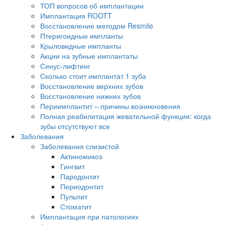
ТОП вопросов об имплантации
Имплантация ROOTT
Восстановление методом Resmile
Птеригоидные импланты
Крыловидные импланты
Акции на зубные имплантаты
Синус-лифтинг
Сколько стоит имплантат 1 зуба
Восстановление верхних зубов
Восстановление нижних зубов
Периимплантит – причины возникновения
Полная реабилитация жевательной функции: когда
зубы отсутствуют все
Заболевания
Заболевания слизистой
Актиномикоз
Гингвит
Пародонтит
Периодонтит
Пульпит
Стоматит
Имплантация при патологиях