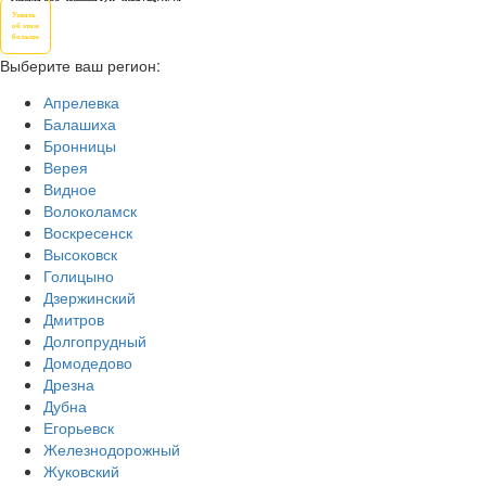
Узнать
об этом
больше
Выберите ваш регион:
Апрелевка
Балашиха
Бронницы
Верея
Видное
Волоколамск
Воскресенск
Высоковск
Голицыно
Дзержинский
Дмитров
Долгопрудный
Домодедово
Дрезна
Дубна
Егорьевск
Железнодорожный
Жуковский