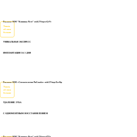
Реклама ООО "Клиника Рутт" erid:2VtzqvoGrVt
Узнать
об этом
больше
УНИКАЛЬНАЯ ЭКСПРЕСС
ИМПЛАНТАЦИЯ ЗА 3 ДНЯ
Реклама ООО «Стоматология РиСмайл» erid:2VtzqxXsvKp
Узнать
об этом
больше
УДАЛЕНИЕ ЗУБА
С ОДНОМЕНТНЫМ ВОССТАНОВЛЕНИЕМ
Реклама ООО "Клиника Рутт" erid:2Vtzqvvf7Vx