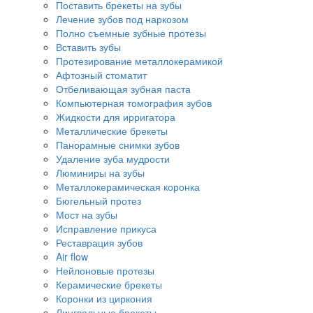
Поставить брекеты на зубы
Лечение зубов под наркозом
Полно съемные зубные протезы
Вставить зубы
Протезирование металлокерамикой
Афтозный стоматит
Отбеливающая зубная паста
Компьютерная томография зубов
Жидкости для ирригатора
Металлические брекеты
Панорамные снимки зубов
Удаление зуба мудрости
Люминиры на зубы
Металлокерамическая коронка
Бюгельный протез
Мост на зубы
Исправление прикуса
Реставрация зубов
Air flow
Нейлоновые протезы
Керамические брекеты
Коронки из циркония
Лингвальные брекеты