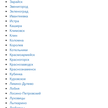
Зарайск
Звенигород
Зеленоград
Ивантеевка
Истра
Кашира
Климовск
Клин
Коломна
Королев
Котельники
Красмоармейск
Красногорск
Краснозаводск
Краснознаменск
Кубинка
Куровское
Ликино-Дулево
Лобня
Лосино-Петровский
Луховицы
Лыткарино
Люберцы