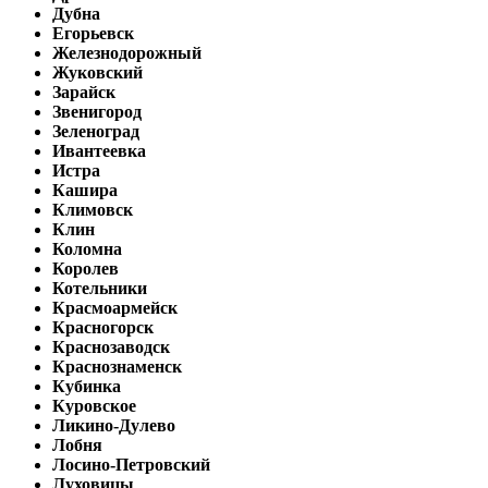
Дубна
Егорьевск
Железнодорожный
Жуковский
Зарайск
Звенигород
Зеленоград
Ивантеевка
Истра
Кашира
Климовск
Клин
Коломна
Королев
Котельники
Красмоармейск
Красногорск
Краснозаводск
Краснознаменск
Кубинка
Куровское
Ликино-Дулево
Лобня
Лосино-Петровский
Луховицы