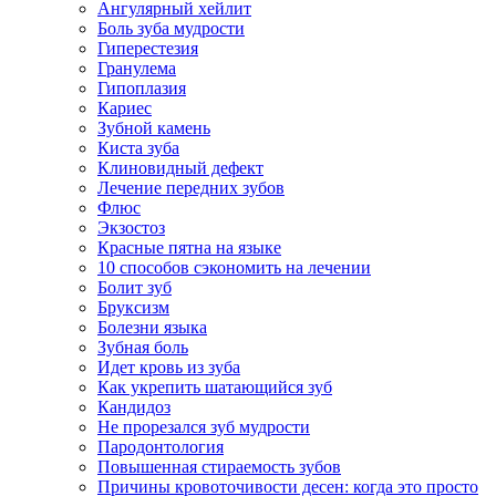
Ангулярный хейлит
Боль зуба мудрости
Гиперестезия
Гранулема
Гипоплазия
Кариес
Зубной камень
Киста зуба
Клиновидный дефект
Лечение передних зубов
Флюс
Экзостоз
Красные пятна на языке
10 способов сэкономить на лечении
Болит зуб
Бруксизм
Болезни языка
Зубная боль
Идет кровь из зуба
Как укрепить шатающийся зуб
Кандидоз
Не прорезался зуб мудрости
Пародонтология
Повышенная стираемость зубов
Причины кровоточивости десен: когда это просто