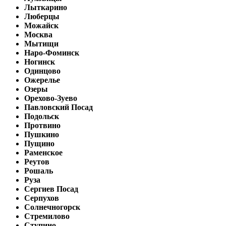
Лыткарино
Люберцы
Можайск
Москва
Мытищи
Наро-Фоминск
Ногинск
Одинцово
Ожерелье
Озеры
Орехово-Зуево
Павловский Посад
Подольск
Протвино
Пушкино
Пущино
Раменское
Реутов
Рошаль
Руза
Сергиев Посад
Серпухов
Солнечногорск
Стремилово
Ступино