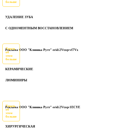
больше
УДАЛЕНИЕ ЗУБА
С ОДНОМЕНТНЫМ ВОССТАНОВЛЕНИЕМ
Узнать
Реклама ООО "Клиника Рутт" erid:2Vtzqvvf7Vx
об
этом
больше
КЕРАМИЧЕСКИЕ
ЛЮМИНИРЫ
Узнать
Реклама ООО "Клиника Рутт" erid:2Vtzqv1ECYE
об
этом
больше
ХИРУРГИЧЕСКАЯ