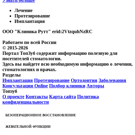
Узнать больше
Лечение
Протезирование
Имплантация
ООО "Клиника Рутт" erid:2VtzquhNzRC
Работаем по всей России
© 2015-2026
Портал ТопЗуб содержит информацию полезную для
посетителей стоматологии.
Здесь вы найдете всю необходимую информацию о лечении,
стоматологиях и врачах.
Разделы
Имплантация
Протезирование
Ортодонтия
Заболевания
Консультация Online
Подбор клиники
Авторы
Топзуб
О проекте
Контакты
Карта сайта
Политика
конфиденциальности
БЕЗОПЕРАЦИОННОЕ ВОССТАНОВЛЕНИЕ
ЖЕВАТЕЛЬНОЙ ФУНКЦИИ