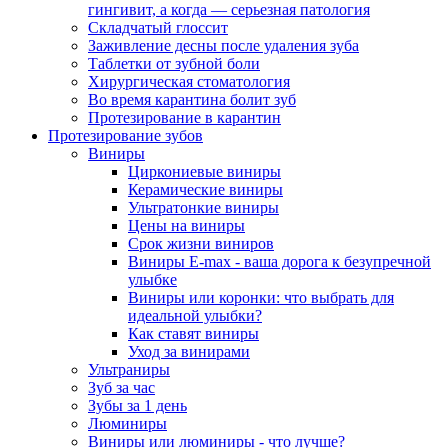
гингивит, а когда — серьезная патология
Складчатый глоссит
Заживление десны после удаления зуба
Таблетки от зубной боли
Хирургическая стоматология
Во время карантина болит зуб
Протезирование в карантин
Протезирование зубов
Виниры
Циркониевые виниры
Керамические виниры
Ультратонкие виниры
Цены на виниры
Срок жизни виниров
Виниры E-max - ваша дорога к безупречной
улыбке
Виниры или коронки: что выбрать для
идеальной улыбки?
Как ставят виниры
Уход за винирами
Ультраниры
Зуб за час
Зубы за 1 день
Люминиры
Виниры или люминиры - что лучше?