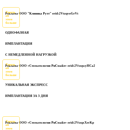
Узнать
Реклама ООО "Клиника Рутт" erid:2VtzqvoGrVt
об
этом
больше
ОДНОФАЗНАЯ
ИМПЛАНТАЦИЯ
С НЕМЕДЛЕННОЙ НАГРУЗКОЙ
Узнать
Реклама ООО «Стоматология РиСмайл» erid:2VtzqwyHCa2
об
этом
больше
УНИКАЛЬНАЯ ЭКСПРЕСС
ИМПЛАНТАЦИЯ ЗА 3 ДНЯ
Узнать
Реклама ООО «Стоматология РиСмайл» erid:2VtzqxXsvKp
об
этом