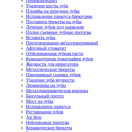
Перикоронарит
Удаление кисты зуба
Пломбы на передние зубы
Исправление прикуса брекетами
Поставить брекеты на зубы
Лечение зубов под наркозом
Полно съемные зубные протезы
Вставить зубы
Протезирование металлокерамикой
Афтозный стоматит
Отбеливающая зубная паста
Компьютерная томография зубов
Жидкости для ирригатора
Металлические брекеты
Панорамные снимки зубов
Удаление зуба мудрости
Люминиры на зубы
Металлокерамическая коронка
Бюгельный протез
Мост на зубы
Исправление прикуса
Реставрация зубов
Air flow
Нейлоновые протезы
Керамические брекеты