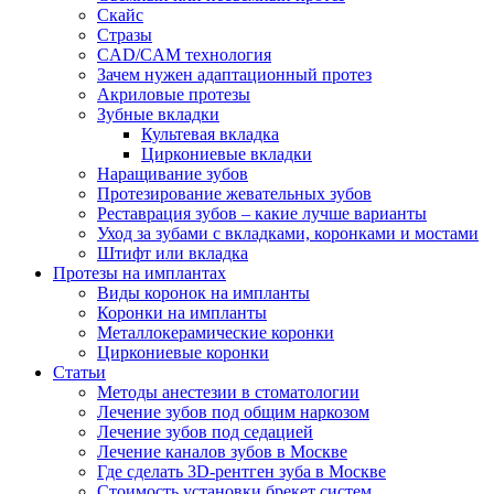
Скайс
Стразы
CAD/CAM технология
Зачем нужен адаптационный протез
Акриловые протезы
Зубные вкладки
Культевая вкладка
Циркониевые вкладки
Наращивание зубов
Протезирование жевательных зубов
Реставрация зубов – какие лучше варианты
Уход за зубами с вкладками, коронками и мостами
Штифт или вкладка
Протезы на имплантах
Виды коронок на импланты
Коронки на импланты
Металлокерамические коронки
Циркониевые коронки
Статьи
Методы анестезии в стоматологии
Лечение зубов под общим наркозом
Лечение зубов под седацией
Лечение каналов зубов в Москве
Где сделать 3D-рентген зуба в Москве
Стоимость установки брекет систем