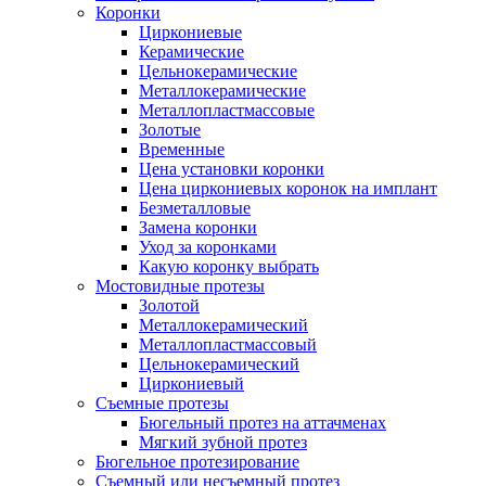
Коронки
Циркониевые
Керамические
Цельнокерамические
Металлокерамические
Металлопластмассовые
Золотые
Временные
Цена установки коронки
Цена циркониевых коронок на имплант
Безметалловые
Замена коронки
Уход за коронками
Какую коронку выбрать
Мостовидные протезы
Золотой
Металлокерамический
Металлопластмассовый
Цельнокерамический
Циркониевый
Съемные протезы
Бюгельный протез на аттачменах
Мягкий зубной протез
Бюгельное протезирование
Съемный или несъемный протез