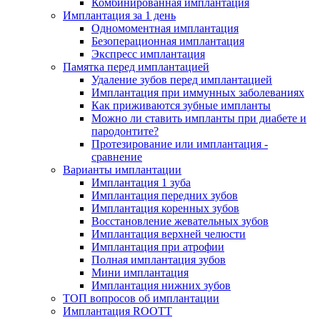
Комбинированная имплантация
Имплантация за 1 день
Одномоментная имплантация
Безоперационная имплантация
Экспресс имплантация
Памятка перед имплантацией
Удаление зубов перед имплантацией
Имплантация при иммунных заболеваниях
Как приживаются зубные импланты
Можно ли ставить импланты при диабете и
пародонтите?
Протезирование или имплантация -
сравнение
Варианты имплантации
Имплантация 1 зуба
Имплантация передних зубов
Имплантация коренных зубов
Восстановление жевательных зубов
Имплантация верхней челюсти
Имплантация при атрофии
Полная имплантация зубов
Мини имплантация
Имплантация нижних зубов
ТОП вопросов об имплантации
Имплантация ROOTT