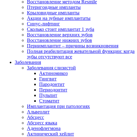
Восстановление методом Resmile
Птеригоидные импланты
Крыловидные импланты
Акции на зубные имплантаты
Синус-лифтинг
Сколько стоит имплантат 1 зуба
Восстановление верхних зубов
Восстановление нижних зубов
Периимплантит – причины возникновения
Полная реабилитация жевательной функции: когда
зубы отсутствуют все
Заболевания
Заболевания слизистой
Актиномикоз
Гингвит
Пародонтит
Периодонтит
Пульпит
Стоматит
Имплантация при патологиях
Альвеолит
Абсцесс
Абсцесс языка
Аденофлегмона
Актинический хейлит