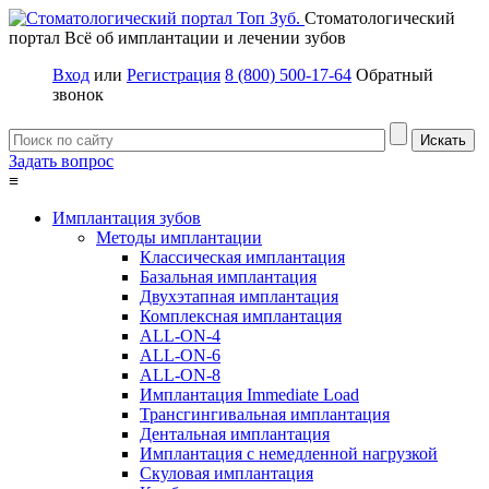
Стоматологический
портал
Всё об имплантации и лечении зубов
Вход
или
Регистрация
8 (800) 500-17-64
Обратный
звонок
Задать вопрос
≡
Имплантация зубов
Методы имплантации
Классическая имплантация
Базальная имплантация
Двухэтапная имплантация
Комплексная имплантация
ALL-ON-4
ALL-ON-6
ALL-ON-8
Имплантация Immediate Load
Трансгингивальная имплантация
Дентальная имплантация
Имплантация с немедленной нагрузкой
Скуловая имплантация