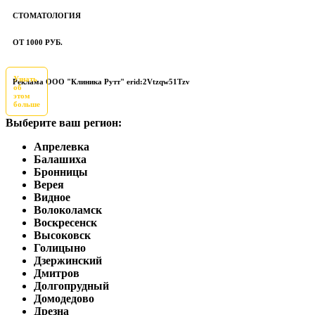
СТОМАТОЛОГИЯ
ОТ 1000 РУБ.
Узнать
Реклама ООО "Клиника Рутт" erid:2Vtzqw51Tzv
об
этом
больше
Выберите ваш регион:
Апрелевка
Балашиха
Бронницы
Верея
Видное
Волоколамск
Воскресенск
Высоковск
Голицыно
Дзержинский
Дмитров
Долгопрудный
Домодедово
Дрезна