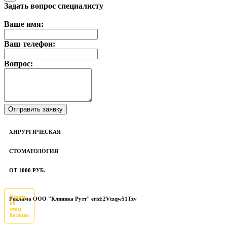
Задать вопрос специалисту
Ваше имя:
Ваш телефон:
Вопрос:
ХИРУРГИЧЕСКАЯ
СТОМАТОЛОГИЯ
ОТ 1000 РУБ.
Узнать
Реклама ООО "Клиника Рутт" erid:2Vtzqw51Tzv
об
этом
больше