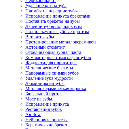
Перикоронарит
Удаление кисты зуба
Пломбы на передние зубы
Исправление прикуса брекетами
Поставить брекеты на зубы
Лечение зубов под наркозом
Полно съемные зубные протезы
Вставить зубы
Протезирование металлокерамикой
Афтозный стоматит
Отбеливающая зубная паста
Компьютерная томография зубов
Жидкости для ирригатора
Металлические брекеты
Панорамные снимки зубов
Удаление зуба мудрости
Люминиры на зубы
Металлокерамическая коронка
Бюгельный протез
Мост на зубы
Исправление прикуса
Реставрация зубов
Air flow
Нейлоновые протезы
Керамические брекеты