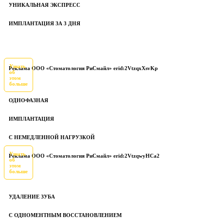
УНИКАЛЬНАЯ ЭКСПРЕСС
ИМПЛАНТАЦИЯ ЗА 3 ДНЯ
Узнать
Реклама ООО «Стоматология РиСмайл» erid:2VtzqxXsvKp
об
этом
больше
ОДНОФАЗНАЯ
ИМПЛАНТАЦИЯ
С НЕМЕДЛЕННОЙ НАГРУЗКОЙ
Узнать
Реклама ООО «Стоматология РиСмайл» erid:2VtzqwyHCa2
об
этом
больше
УДАЛЕНИЕ ЗУБА
С ОДНОМЕНТНЫМ ВОССТАНОВЛЕНИЕМ