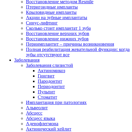
Восстановление методом Resmile
Птеригоидные импланты
Крыловидные импланты
Акции на зубные имплантаты
Синус-лифтинг
Сколько стоит имплантат 1 зуба
Восстановление верхних зубов
Восстановление нижних зубов
Периимплантит – причины возникновения
Полная реабилитация жевательной функции: когда
зубы отсутствуют все
Заболевания
Заболевания слизистой
Актиномикоз
Гингвит
Пародонтит
Периодонтит
Пульпит
Стоматит
Имплантация при патологиях
Альвеолит
Абсцесс
Абсцесс языка
Аденофлегмона
Актинический хейлит