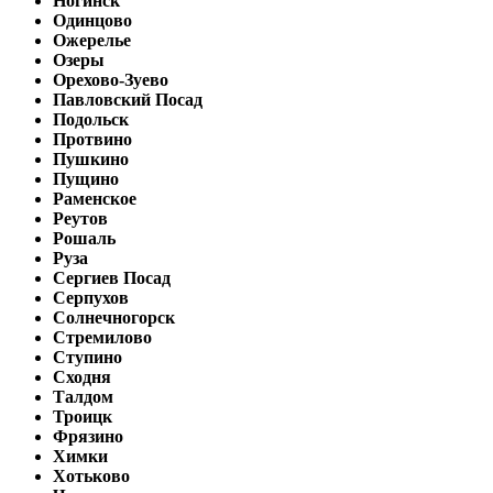
Ногинск
Одинцово
Ожерелье
Озеры
Орехово-Зуево
Павловский Посад
Подольск
Протвино
Пушкино
Пущино
Раменское
Реутов
Рошаль
Руза
Сергиев Посад
Серпухов
Солнечногорск
Стремилово
Ступино
Сходня
Талдом
Троицк
Фрязино
Химки
Хотьково