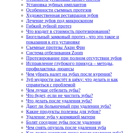
Установка зубных имплантов
Особенности съемных протезов
Художественная реставрация зубов
Лечение зубов под микроскопом
Гибкий зубной протез
Что входит в стоимость протезирования?
Бюгельный замковый протез - что это такое и
показания к его установке
Съемные протезы Акри Фри
Система отбеливания Zoom
Протезирование при полном отсутствии зубов
Исправление глубокого прикуса – методы,
профилактика, нюансы
Чем убрать налет на зубах после курения?
Зуб мудрости растёт в щёку: что делать и как
справиться с проблемой
Чем лучше отбелить зубы?
Что будет, если не чистить зубы?
Что делать после удаления зуба?
Дают ли больничный при удалении зуба?
Какие продукты полезны для зубов?
Удаление зуба у кормящей матери
Болят соседние зубы после удаления
Чем снять опухоль после удаления зуба
Как долго заживает десна после удаления зуба?