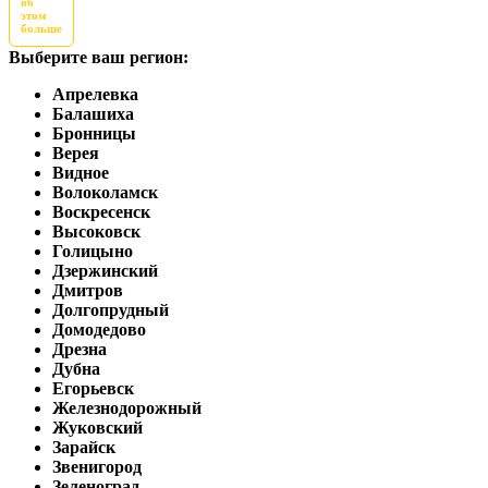
об
этом
больше
Выберите ваш регион:
Апрелевка
Балашиха
Бронницы
Верея
Видное
Волоколамск
Воскресенск
Высоковск
Голицыно
Дзержинский
Дмитров
Долгопрудный
Домодедово
Дрезна
Дубна
Егорьевск
Железнодорожный
Жуковский
Зарайск
Звенигород
Зеленоград