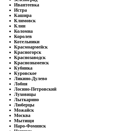
Ивантеевка
Истра
Кашира
Климовск
Клин
Коломна
Королев
Котельники
Красмоармейск
Красногорск
Краснозаводск
Краснознаменск
Кубинка
Куровское
Ликино-Дулево
Лобня
Лосино-Петровский
Луховицы
Лыткарино
Люберцы
Можайск
Москва
Мытищи
Наро-Фоминск