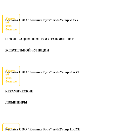
Узнать
Реклама ООО "Клиника Рутт" erid:2Vtzqvvf7Vx
об
этом
больше
БЕЗОПЕРАЦИОННОЕ ВОССТАНОВЛЕНИЕ
ЖЕВАТЕЛЬНОЙ ФУНКЦИИ
Узнать
Реклама ООО "Клиника Рутт" erid:2VtzqvoGrVt
об
этом
больше
КЕРАМИЧЕСКИЕ
ЛЮМИНИРЫ
Узнать
Реклама ООО "Клиника Рутт" erid:2Vtzqv1ECYE