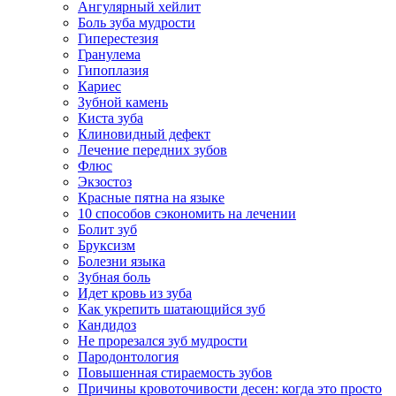
Ангулярный хейлит
Боль зуба мудрости
Гиперестезия
Гранулема
Гипоплазия
Кариес
Зубной камень
Киста зуба
Клиновидный дефект
Лечение передних зубов
Флюс
Экзостоз
Красные пятна на языке
10 способов сэкономить на лечении
Болит зуб
Бруксизм
Болезни языка
Зубная боль
Идет кровь из зуба
Как укрепить шатающийся зуб
Кандидоз
Не прорезался зуб мудрости
Пародонтология
Повышенная стираемость зубов
Причины кровоточивости десен: когда это просто