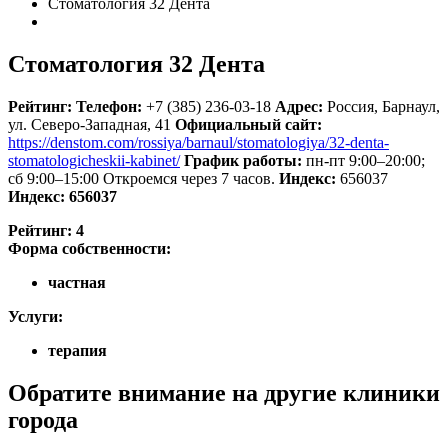
Стоматология 32 Дента
Стоматология 32 Дента
Рейтинг:
Телефон:
+7 (385) 236-03-18
Адрес:
Россия
,
Барнаул,
ул. Северо-Западная, 41
Официальный сайт:
https://denstom.com/rossiya/barnaul/stomatologiya/32-denta-
stomatologicheskii-kabinet/
График работы:
пн-пт 9:00–20:00;
сб 9:00–15:00
Откроемся через 7 часов.
Индекс:
656037
Индекс:
656037
Рейтинг:
4
Форма собственности:
частная
Услуги:
терапия
Обратите внимание на другие клиники
города