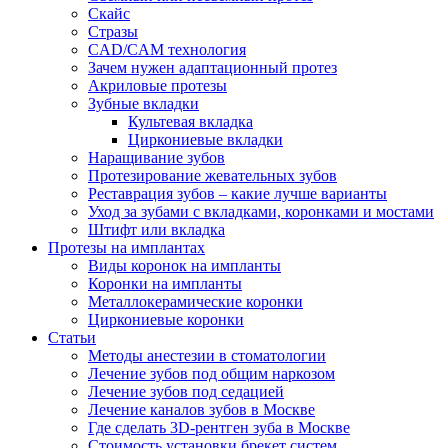
Скайс
Стразы
CAD/CAM технология
Зачем нужен адаптационный протез
Акриловые протезы
Зубные вкладки
Культевая вкладка
Циркониевые вкладки
Наращивание зубов
Протезирование жевательных зубов
Реставрация зубов – какие лучше варианты
Уход за зубами с вкладками, коронками и мостами
Штифт или вкладка
Протезы на имплантах
Виды коронок на импланты
Коронки на импланты
Металлокерамические коронки
Циркониевые коронки
Статьи
Методы анестезии в стоматологии
Лечение зубов под общим наркозом
Лечение зубов под седацией
Лечение каналов зубов в Москве
Где сделать 3D-рентген зуба в Москве
Стоимость установки брекет систем