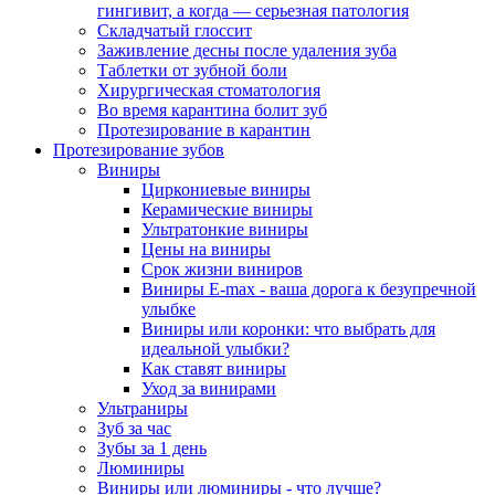
гингивит, а когда — серьезная патология
Складчатый глоссит
Заживление десны после удаления зуба
Таблетки от зубной боли
Хирургическая стоматология
Во время карантина болит зуб
Протезирование в карантин
Протезирование зубов
Виниры
Циркониевые виниры
Керамические виниры
Ультратонкие виниры
Цены на виниры
Срок жизни виниров
Виниры E-max - ваша дорога к безупречной
улыбке
Виниры или коронки: что выбрать для
идеальной улыбки?
Как ставят виниры
Уход за винирами
Ультраниры
Зуб за час
Зубы за 1 день
Люминиры
Виниры или люминиры - что лучше?