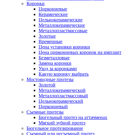
Коронки
Циркониевые
Керамические
Цельнокерамические
Металлокерамические
Металлопластмассовые
Золотые
Временные
Цена установки коронки
Цена циркониевых коронок на имплант
Безметалловые
Замена коронки
Уход за коронками
Какую коронку выбрать
Мостовидные протезы
Золотой
Металлокерамический
Металлопластмассовый
Цельнокерамический
Циркониевый
Съемные протезы
Бюгельный протез на аттачменах
Мягкий зубной протез
Бюгельное протезирование
Съемный или несъемный протез