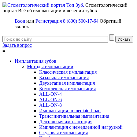
Стоматологический
портал
Всё об имплантации и лечении зубов
Вход
или
Регистрация
8 (800) 500-17-64
Обратный
звонок
Задать вопрос
≡
Имплантация зубов
Методы имплантации
Классическая имплантация
Базальная имплантация
Двухэтапная имплантация
Комплексная имплантация
ALL-ON-4
ALL-ON-6
ALL-ON-8
Имплантация Immediate Load
Трансгингивальная имплантация
Дентальная имплантация
Имплантация с немедленной нагрузкой
Скуловая имплантация