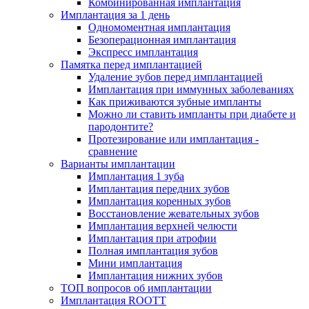
Комбинированная имплантация
Имплантация за 1 день
Одномоментная имплантация
Безоперационная имплантация
Экспресс имплантация
Памятка перед имплантацией
Удаление зубов перед имплантацией
Имплантация при иммунных заболеваниях
Как приживаются зубные импланты
Можно ли ставить импланты при диабете и
пародонтите?
Протезирование или имплантация -
сравнение
Варианты имплантации
Имплантация 1 зуба
Имплантация передних зубов
Имплантация коренных зубов
Восстановление жевательных зубов
Имплантация верхней челюсти
Имплантация при атрофии
Полная имплантация зубов
Мини имплантация
Имплантация нижних зубов
ТОП вопросов об имплантации
Имплантация ROOTT