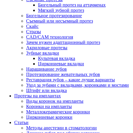
Бюгельный протез на аттачменах
Мягкий зубной протез
Бюгельное протезирование
Съемный или несъемный протез
Скайс
Стразы
CAD/CAM технология
Зачем нужен адаптационный протез
Акриловые протезы
Зубные вкладки
Культевая вкладка
Циркониевые вкладки
Наращивание зубов
Протезирование жевательных зубов
Реставрация зубов – какие лучше варианты
Уход за зубами с вкладками, коронками и мостами
Штифт или вкладка
Протезы на имплантах
Виды коронок на импланты
Коронки на импланты
Металлокерамические коронки
Циркониевые коронки
Статьи
Методы анестезии в стоматологии