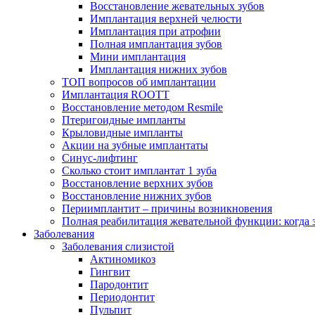
Восстановление жевательных зубов
Имплантация верхней челюсти
Имплантация при атрофии
Полная имплантация зубов
Мини имплантация
Имплантация нижних зубов
ТОП вопросов об имплантации
Имплантация ROOTT
Восстановление методом Resmile
Птеригоидные импланты
Крыловидные импланты
Акции на зубные имплантаты
Синус-лифтинг
Сколько стоит имплантат 1 зуба
Восстановление верхних зубов
Восстановление нижних зубов
Периимплантит – причины возникновения
Полная реабилитация жевательной функции: когда 
Заболевания
Заболевания слизистой
Актиномикоз
Гингвит
Пародонтит
Периодонтит
Пульпит