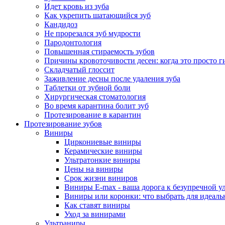
Идет кровь из зуба
Как укрепить шатающийся зуб
Кандидоз
Не прорезался зуб мудрости
Пародонтология
Повышенная стираемость зубов
Причины кровоточивости десен: когда это просто ги
Складчатый глоссит
Заживление десны после удаления зуба
Таблетки от зубной боли
Хирургическая стоматология
Во время карантина болит зуб
Протезирование в карантин
Протезирование зубов
Виниры
Циркониевые виниры
Керамические виниры
Ультратонкие виниры
Цены на виниры
Срок жизни виниров
Виниры E-max - ваша дорога к безупречной у
Виниры или коронки: что выбрать для идеал
Как ставят виниры
Уход за винирами
Ультраниры