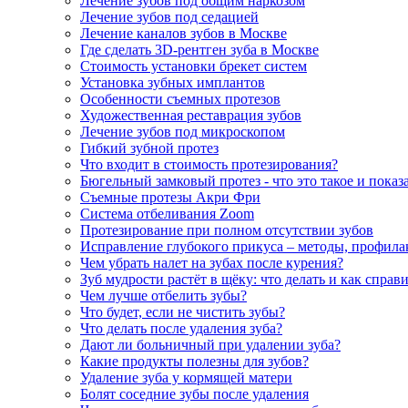
Лечение зубов под общим наркозом
Лечение зубов под седацией
Лечение каналов зубов в Москве
Где сделать 3D-рентген зуба в Москве
Стоимость установки брекет систем
Установка зубных имплантов
Особенности съемных протезов
Художественная реставрация зубов
Лечение зубов под микроскопом
Гибкий зубной протез
Что входит в стоимость протезирования?
Бюгельный замковый протез - что это такое и показ
Съемные протезы Акри Фри
Система отбеливания Zoom
Протезирование при полном отсутствии зубов
Исправление глубокого прикуса – методы, профила
Чем убрать налет на зубах после курения?
Зуб мудрости растёт в щёку: что делать и как справ
Чем лучше отбелить зубы?
Что будет, если не чистить зубы?
Что делать после удаления зуба?
Дают ли больничный при удалении зуба?
Какие продукты полезны для зубов?
Удаление зуба у кормящей матери
Болят соседние зубы после удаления