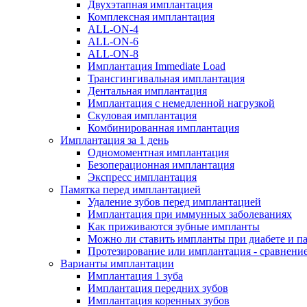
Двухэтапная имплантация
Комплексная имплантация
ALL-ON-4
ALL-ON-6
ALL-ON-8
Имплантация Immediate Load
Трансгингивальная имплантация
Дентальная имплантация
Имплантация с немедленной нагрузкой
Скуловая имплантация
Комбинированная имплантация
Имплантация за 1 день
Одномоментная имплантация
Безоперационная имплантация
Экспресс имплантация
Памятка перед имплантацией
Удаление зубов перед имплантацией
Имплантация при иммунных заболеваниях
Как приживаются зубные импланты
Можно ли ставить импланты при диабете и п
Протезирование или имплантация - сравнени
Варианты имплантации
Имплантация 1 зуба
Имплантация передних зубов
Имплантация коренных зубов