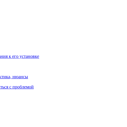
ания к его установке
ктика, нюансы
иться с проблемой