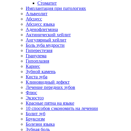
Стоматит
Имплантация при патологиях
Альвеолит
Абсцесс
Абсцесс языка
Аденофлегмона
Актинический хейлит
Ангулярный хейлит
Боль зуба мудрости
Гиперестезия
Гранулема
Гипоплазия
Кариес
Зубной камень
Киста зуба
Клиновидный дефект
Лечение передних зубов
Флюс
Экзостоз
Красные пятна на языке
10 способов сэкономить на лечении
Болит зуб
Бруксизм
Болезни языка
Зубная боль