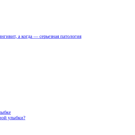
нгивит, а когда — серьезная патология
лыбке
ьной улыбки?