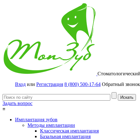
Стоматологически
Вход
или
Регистрация
8 (800) 500-17-64
Обратный звонок
Задать вопрос
≡
Имплантация зубов
Методы имплантации
Классическая имплантация
Базальная имплантация