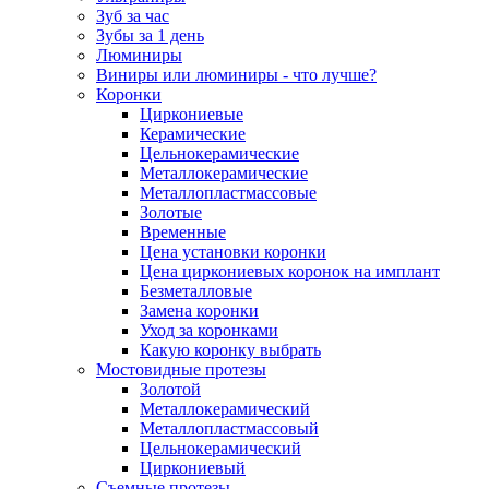
Зуб за час
Зубы за 1 день
Люминиры
Виниры или люминиры - что лучше?
Коронки
Циркониевые
Керамические
Цельнокерамические
Металлокерамические
Металлопластмассовые
Золотые
Временные
Цена установки коронки
Цена циркониевых коронок на имплант
Безметалловые
Замена коронки
Уход за коронками
Какую коронку выбрать
Мостовидные протезы
Золотой
Металлокерамический
Металлопластмассовый
Цельнокерамический
Циркониевый
Съемные протезы