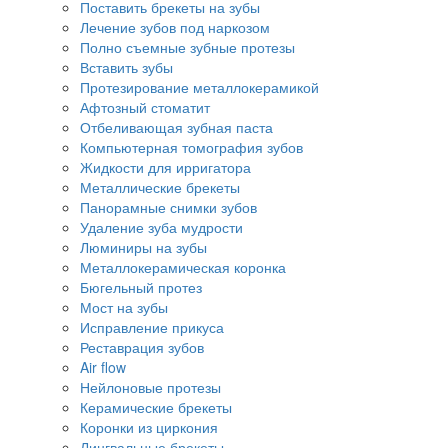
Поставить брекеты на зубы
Лечение зубов под наркозом
Полно съемные зубные протезы
Вставить зубы
Протезирование металлокерамикой
Афтозный стоматит
Отбеливающая зубная паста
Компьютерная томография зубов
Жидкости для ирригатора
Металлические брекеты
Панорамные снимки зубов
Удаление зуба мудрости
Люминиры на зубы
Металлокерамическая коронка
Бюгельный протез
Мост на зубы
Исправление прикуса
Реставрация зубов
Air flow
Нейлоновые протезы
Керамические брекеты
Коронки из циркония
Лингвальные брекеты