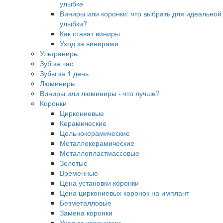
улыбке
Виниры или коронки: что выбрать для идеальной
улыбки?
Как ставят виниры
Уход за винирами
Ультраниры
Зуб за час
Зубы за 1 день
Люминиры
Виниры или люминиры - что лучше?
Коронки
Циркониевые
Керамические
Цельнокерамические
Металлокерамические
Металлопластмассовые
Золотые
Временные
Цена установки коронки
Цена циркониевых коронок на имплант
Безметалловые
Замена коронки
Уход за коронками