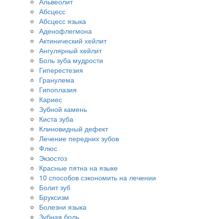
Альвеолит
Абсцесс
Абсцесс языка
Аденофлегмона
Актинический хейлит
Ангулярный хейлит
Боль зуба мудрости
Гиперестезия
Гранулема
Гипоплазия
Кариес
Зубной камень
Киста зуба
Клиновидный дефект
Лечение передних зубов
Флюс
Экзостоз
Красные пятна на языке
10 способов сэкономить на лечении
Болит зуб
Бруксизм
Болезни языка
Зубная боль