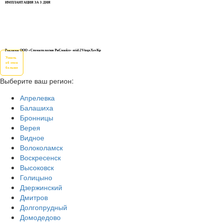
ИМПЛАНТАЦИЯ ЗА 3 ДНЯ
Реклама ООО «Стоматология РиСмайл» erid:2VtzqxXsvKp
Узнать
об этом
больше
Выберите ваш регион:
Апрелевка
Балашиха
Бронницы
Верея
Видное
Волоколамск
Воскресенск
Высоковск
Голицыно
Дзержинский
Дмитров
Долгопрудный
Домодедово