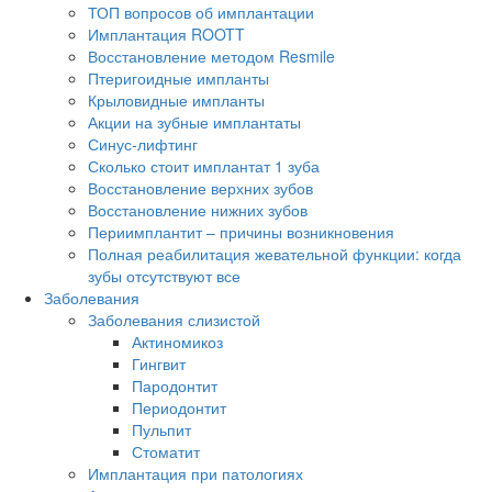
ТОП вопросов об имплантации
Имплантация ROOTT
Восстановление методом Resmile
Птеригоидные импланты
Крыловидные импланты
Акции на зубные имплантаты
Синус-лифтинг
Сколько стоит имплантат 1 зуба
Восстановление верхних зубов
Восстановление нижних зубов
Периимплантит – причины возникновения
Полная реабилитация жевательной функции: когда
зубы отсутствуют все
Заболевания
Заболевания слизистой
Актиномикоз
Гингвит
Пародонтит
Периодонтит
Пульпит
Стоматит
Имплантация при патологиях