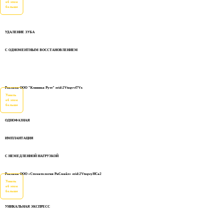
об этом
больше
УДАЛЕНИЕ ЗУБА
С ОДНОМЕНТНЫМ ВОССТАНОВЛЕНИЕМ
Реклама ООО "Клиника Рутт" erid:2Vtzqvvf7Vx
Узнать
об этом
больше
ОДНОФАЗНАЯ
ИМПЛАНТАЦИЯ
С НЕМЕДЛЕННОЙ НАГРУЗКОЙ
Реклама ООО «Стоматология РиСмайл» erid:2VtzqwyHCa2
Узнать
об этом
больше
УНИКАЛЬНАЯ ЭКСПРЕСС