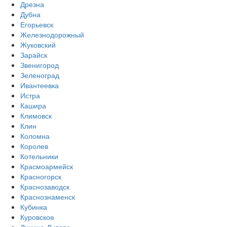
Дрезна
Дубна
Егорьевск
Железнодорожный
Жуковский
Зарайск
Звенигород
Зеленоград
Ивантеевка
Истра
Кашира
Климовск
Клин
Коломна
Королев
Котельники
Красмоармейск
Красногорск
Краснозаводск
Краснознаменск
Кубинка
Куровское
Ликино-Дулево