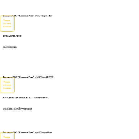
Реклама ООО "Клиника Рутт" erid:2Vtzqw51Tzv
Узнать
об этом
больше
КЕРАМИЧЕСКИЕ
ЛЮМИНИРЫ
Реклама ООО "Клиника Рутт" erid:2Vtzqv1ECYE
Узнать
об этом
больше
БЕЗОПЕРАЦИОННОЕ ВОССТАНОВЛЕНИЕ
ЖЕВАТЕЛЬНОЙ ФУНКЦИИ
Реклама ООО "Клиника Рутт" erid:2VtzqvoGrVt
Узнать