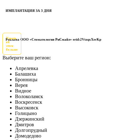
ИМПЛАНТАЦИЯ ЗА 3 ДНЯ
Узнать
Реклама ООО «Стоматология РиСмайл» erid:2VtzqxXsvKp
об
этом
больше
Выберите ваш регион:
Апрелевка
Балашиха
Бронницы
Верея
Видное
Волоколамск
Воскресенск
Высоковск
Голицыно
Дзержинский
Дмитров
Долгопрудный
Домодедово