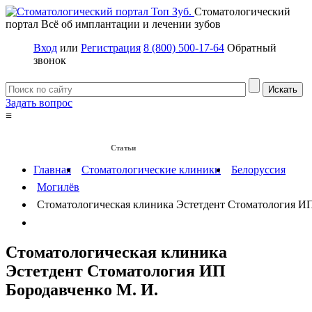
Стоматологический
портал
Всё об имплантации и лечении зубов
Вход
или
Регистрация
8 (800) 500-17-64
Обратный
звонок
Задать вопрос
≡
Имплантация зубов
Заболевания
Протезирование зубов
Статьи
Протезы на имплантах
Главная
Стоматологические клиники
Белоруссия
Могилёв
Стоматологическая клиника Эстетдент Стоматология ИП
Стоматологическая клиника
Эстетдент Стоматология ИП
Бородавченко М. И.