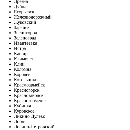
Дрезна
Дубна
Егорьевск
Железнодорожный
Жуковский
Зарайск
Звенигород
Зеленоград
Ивантеевка
Истра
Кашира
Климовск
Клин
Коломна
Королев
Котельники
Красмоармейск
Красногорск
Краснозаводск
Краснознаменск
Кубинка
Куровское
Ликино-Дулево
Лобня
Лосино-Петровский