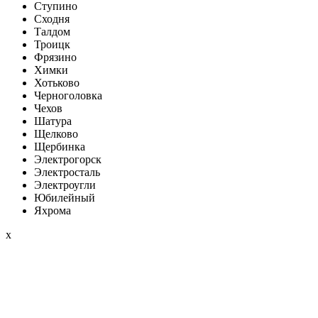
Ступино
Сходня
Талдом
Троицк
Фрязино
Химки
Хотьково
Черноголовка
Чехов
Шатура
Щелково
Щербинка
Электрогорск
Электросталь
Электроугли
Юбилейный
Яхрома
x