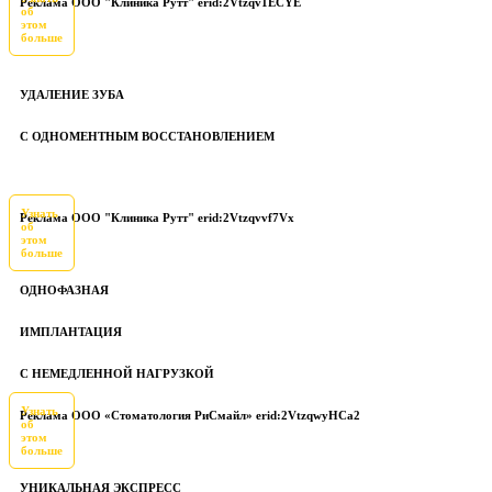
Реклама ООО "Клиника Рутт" erid:2Vtzqv1ECYE
об
этом
больше
УДАЛЕНИЕ ЗУБА
С ОДНОМЕНТНЫМ ВОССТАНОВЛЕНИЕМ
Узнать
Реклама ООО "Клиника Рутт" erid:2Vtzqvvf7Vx
об
этом
больше
ОДНОФАЗНАЯ
ИМПЛАНТАЦИЯ
С НЕМЕДЛЕННОЙ НАГРУЗКОЙ
Узнать
Реклама ООО «Стоматология РиСмайл» erid:2VtzqwyHCa2
об
этом
больше
УНИКАЛЬНАЯ ЭКСПРЕСС