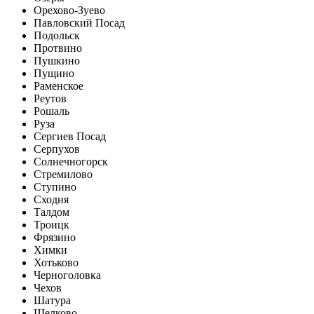
Орехово-Зуево
Павловский Посад
Подольск
Протвино
Пушкино
Пущино
Раменское
Реутов
Рошаль
Руза
Сергиев Посад
Серпухов
Солнечногорск
Стремилово
Ступино
Сходня
Талдом
Троицк
Фрязино
Химки
Хотьково
Черноголовка
Чехов
Шатура
Щелково