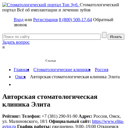
Стоматологический
портал
Всё об имплантации и лечении зубов
Вход
или
Регистрация
8 (800) 500-17-64
Обратный
звонок
Задать вопрос
≡
Имплантация зубов
Заболевания
Протезирование зубов
Статьи
Протезы на имплантах
Главная
Стоматологические клиники
Россия
Омск
Авторская стоматологическая клиника Элита
Авторская стоматологическая
клиника Элита
Рейтинг:
Телефон:
+7 (381) 290-91-90
Адрес:
Россия
,
Омск,
ул. Малиновского, 18/1
Официальный сайт:
https://www.elita-
avtor.ru
График работы:
ежедневно, 9:00–19:00
Откроемся