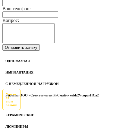
Ваш телефон:
Вопрос:
ОДНОФАЗНАЯ
ИМПЛАНТАЦИЯ
С НЕМЕДЛЕННОЙ НАГРУЗКОЙ
Узнать
Реклама ООО «Стоматология РиСмайл» erid:2VtzqwyHCa2
об
этом
больше
КЕРАМИЧЕСКИЕ
ЛЮМИНИРЫ