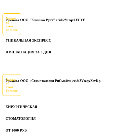
Узнать
Реклама ООО "Клиника Рутт" erid:2Vtzqv1ECYE
об
этом
больше
УНИКАЛЬНАЯ ЭКСПРЕСС
ИМПЛАНТАЦИЯ ЗА 3 ДНЯ
Узнать
Реклама ООО «Стоматология РиСмайл» erid:2VtzqxXsvKp
об
этом
больше
ХИРУРГИЧЕСКАЯ
СТОМАТОЛОГИЯ
ОТ 1000 РУБ.