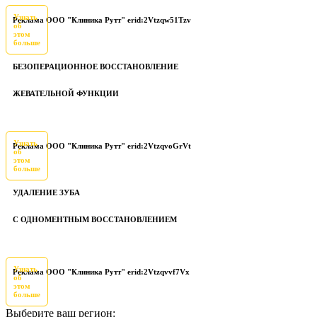
Узнать
Реклама ООО "Клиника Рутт" erid:2Vtzqw51Tzv
об
этом
больше
БЕЗОПЕРАЦИОННОЕ ВОССТАНОВЛЕНИЕ
ЖЕВАТЕЛЬНОЙ ФУНКЦИИ
Узнать
Реклама ООО "Клиника Рутт" erid:2VtzqvoGrVt
об
этом
больше
УДАЛЕНИЕ ЗУБА
С ОДНОМЕНТНЫМ ВОССТАНОВЛЕНИЕМ
Узнать
Реклама ООО "Клиника Рутт" erid:2Vtzqvvf7Vx
об
этом
больше
Выберите ваш регион: