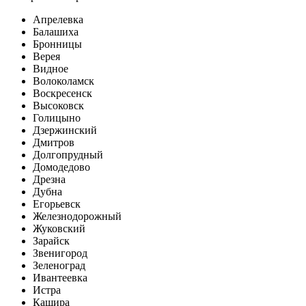
Апрелевка
Балашиха
Бронницы
Верея
Видное
Волоколамск
Воскресенск
Высоковск
Голицыно
Дзержинский
Дмитров
Долгопрудный
Домодедово
Дрезна
Дубна
Егорьевск
Железнодорожный
Жуковский
Зарайск
Звенигород
Зеленоград
Ивантеевка
Истра
Кашира