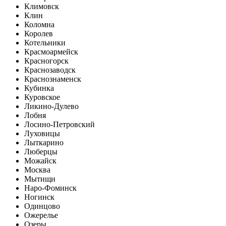
Климовск
Клин
Коломна
Королев
Котельники
Красмоармейск
Красногорск
Краснозаводск
Краснознаменск
Кубинка
Куровское
Ликино-Дулево
Лобня
Лосино-Петровский
Луховицы
Лыткарино
Люберцы
Можайск
Москва
Мытищи
Наро-Фоминск
Ногинск
Одинцово
Ожерелье
Озеры