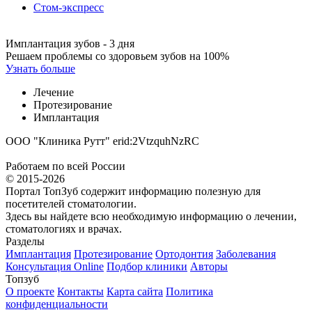
Стом-экспресс
Имплантация зубов - 3 дня
Решаем проблемы со здоровьем зубов на 100%
Узнать больше
Лечение
Протезирование
Имплантация
ООО "Клиника Рутт" erid:2VtzquhNzRC
Работаем по всей России
© 2015-2026
Портал ТопЗуб содержит информацию полезную для
посетителей стоматологии.
Здесь вы найдете всю необходимую информацию о лечении,
стоматологиях и врачах.
Разделы
Имплантация
Протезирование
Ортодонтия
Заболевания
Консультация Online
Подбор клиники
Авторы
Топзуб
О проекте
Контакты
Карта сайта
Политика
конфиденциальности