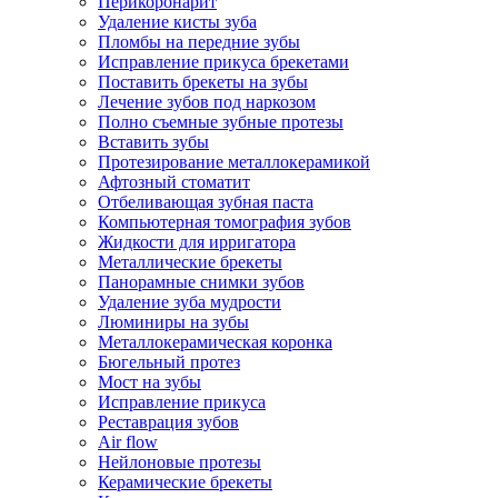
Перикоронарит
Удаление кисты зуба
Пломбы на передние зубы
Исправление прикуса брекетами
Поставить брекеты на зубы
Лечение зубов под наркозом
Полно съемные зубные протезы
Вставить зубы
Протезирование металлокерамикой
Афтозный стоматит
Отбеливающая зубная паста
Компьютерная томография зубов
Жидкости для ирригатора
Металлические брекеты
Панорамные снимки зубов
Удаление зуба мудрости
Люминиры на зубы
Металлокерамическая коронка
Бюгельный протез
Мост на зубы
Исправление прикуса
Реставрация зубов
Air flow
Нейлоновые протезы
Керамические брекеты