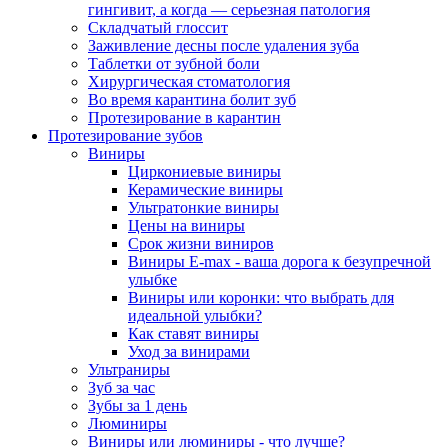
гингивит, а когда — серьезная патология
Складчатый глоссит
Заживление десны после удаления зуба
Таблетки от зубной боли
Хирургическая стоматология
Во время карантина болит зуб
Протезирование в карантин
Протезирование зубов
Виниры
Циркониевые виниры
Керамические виниры
Ультратонкие виниры
Цены на виниры
Срок жизни виниров
Виниры E-max - ваша дорога к безупречной
улыбке
Виниры или коронки: что выбрать для
идеальной улыбки?
Как ставят виниры
Уход за винирами
Ультраниры
Зуб за час
Зубы за 1 день
Люминиры
Виниры или люминиры - что лучше?