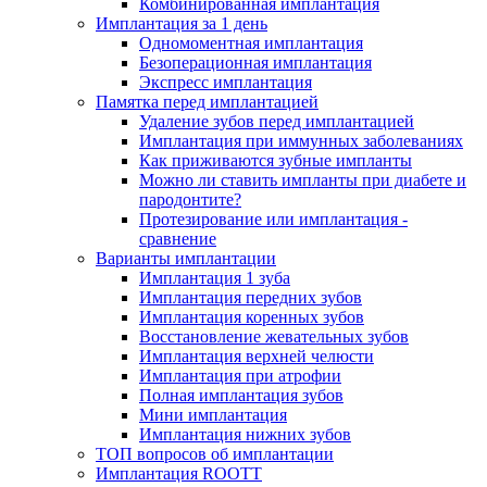
Комбинированная имплантация
Имплантация за 1 день
Одномоментная имплантация
Безоперационная имплантация
Экспресс имплантация
Памятка перед имплантацией
Удаление зубов перед имплантацией
Имплантация при иммунных заболеваниях
Как приживаются зубные импланты
Можно ли ставить импланты при диабете и
пародонтите?
Протезирование или имплантация -
сравнение
Варианты имплантации
Имплантация 1 зуба
Имплантация передних зубов
Имплантация коренных зубов
Восстановление жевательных зубов
Имплантация верхней челюсти
Имплантация при атрофии
Полная имплантация зубов
Мини имплантация
Имплантация нижних зубов
ТОП вопросов об имплантации
Имплантация ROOTT