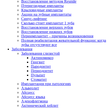
Восстановление методом Resmile
Птеригоидные импланты
Крыловидные импланты
Акции на зубные имплантаты
Синус-лифтинг
Сколько стоит имплантат 1 зуба
Восстановление верхних зубов
Восстановление нижних зубов
Периимплантит – причины возникновения
Полная реабилитация жевательной функции: когда
зубы отсутствуют все
Заболевания
Заболевания слизистой
Актиномикоз
Гингвит
Пародонтит
Периодонтит
Пульпит
Стоматит
Имплантация при патологиях
Альвеолит
Абсцесс
Абсцесс языка
Аденофлегмона
Актинический хейлит