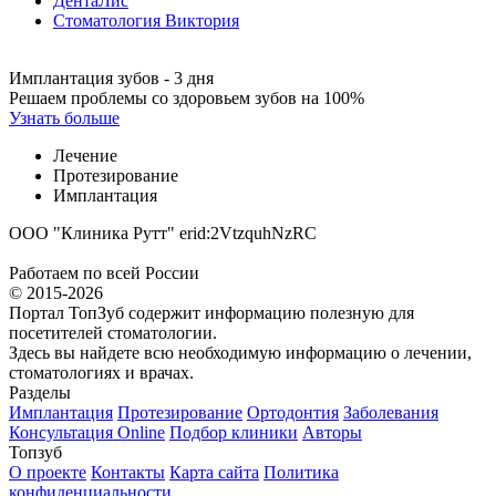
ДентаЛис
Стоматология Виктория
Имплантация зубов - 3 дня
Решаем проблемы со здоровьем зубов на 100%
Узнать больше
Лечение
Протезирование
Имплантация
ООО "Клиника Рутт" erid:2VtzquhNzRC
Работаем по всей России
© 2015-2026
Портал ТопЗуб содержит информацию полезную для
посетителей стоматологии.
Здесь вы найдете всю необходимую информацию о лечении,
стоматологиях и врачах.
Разделы
Имплантация
Протезирование
Ортодонтия
Заболевания
Консультация Online
Подбор клиники
Авторы
Топзуб
О проекте
Контакты
Карта сайта
Политика
конфиденциальности