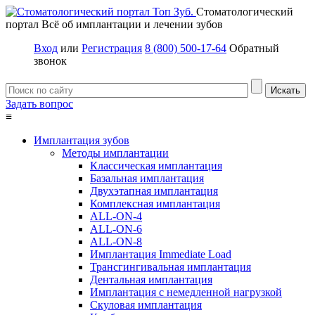
Стоматологический
портал
Всё об имплантации и лечении зубов
Вход
или
Регистрация
8 (800) 500-17-64
Обратный
звонок
Задать вопрос
≡
Имплантация зубов
Методы имплантации
Классическая имплантация
Базальная имплантация
Двухэтапная имплантация
Комплексная имплантация
ALL-ON-4
ALL-ON-6
ALL-ON-8
Имплантация Immediate Load
Трансгингивальная имплантация
Дентальная имплантация
Имплантация с немедленной нагрузкой
Скуловая имплантация