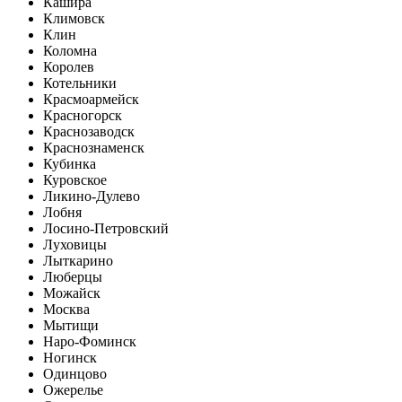
Кашира
Климовск
Клин
Коломна
Королев
Котельники
Красмоармейск
Красногорск
Краснозаводск
Краснознаменск
Кубинка
Куровское
Ликино-Дулево
Лобня
Лосино-Петровский
Луховицы
Лыткарино
Люберцы
Можайск
Москва
Мытищи
Наро-Фоминск
Ногинск
Одинцово
Ожерелье