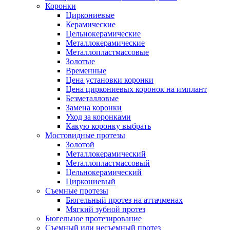
Коронки
Циркониевые
Керамические
Цельнокерамические
Металлокерамические
Металлопластмассовые
Золотые
Временные
Цена установки коронки
Цена циркониевых коронок на имплант
Безметалловые
Замена коронки
Уход за коронками
Какую коронку выбрать
Мостовидные протезы
Золотой
Металлокерамический
Металлопластмассовый
Цельнокерамический
Циркониевый
Съемные протезы
Бюгельный протез на аттачменах
Мягкий зубной протез
Бюгельное протезирование
Съемный или несъемный протез