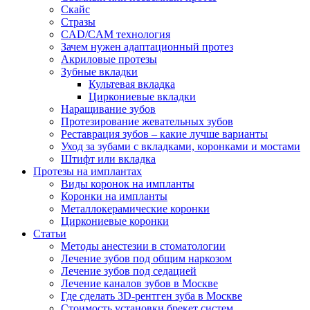
Скайс
Стразы
CAD/CAM технология
Зачем нужен адаптационный протез
Акриловые протезы
Зубные вкладки
Культевая вкладка
Циркониевые вкладки
Наращивание зубов
Протезирование жевательных зубов
Реставрация зубов – какие лучше варианты
Уход за зубами с вкладками, коронками и мостами
Штифт или вкладка
Протезы на имплантах
Виды коронок на импланты
Коронки на импланты
Металлокерамические коронки
Циркониевые коронки
Статьи
Методы анестезии в стоматологии
Лечение зубов под общим наркозом
Лечение зубов под седацией
Лечение каналов зубов в Москве
Где сделать 3D-рентген зуба в Москве
Стоимость установки брекет систем