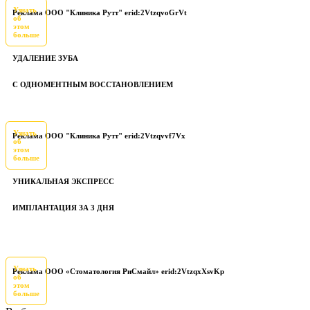
Узнать
Реклама ООО "Клиника Рутт" erid:2VtzqvoGrVt
об
этом
больше
УДАЛЕНИЕ ЗУБА
С ОДНОМЕНТНЫМ ВОССТАНОВЛЕНИЕМ
Узнать
Реклама ООО "Клиника Рутт" erid:2Vtzqvvf7Vx
об
этом
больше
УНИКАЛЬНАЯ ЭКСПРЕСС
ИМПЛАНТАЦИЯ ЗА 3 ДНЯ
Узнать
Реклама ООО «Стоматология РиСмайл» erid:2VtzqxXsvKp
об
этом
больше