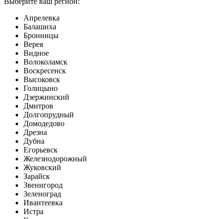
Выберите ваш регион:
Апрелевка
Балашиха
Бронницы
Верея
Видное
Волоколамск
Воскресенск
Высоковск
Голицыно
Дзержинский
Дмитров
Долгопрудный
Домодедово
Дрезна
Дубна
Егорьевск
Железнодорожный
Жуковский
Зарайск
Звенигород
Зеленоград
Ивантеевка
Истра