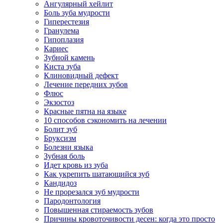
Ангулярный хейлит
Боль зуба мудрости
Гиперестезия
Гранулема
Гипоплазия
Кариес
Зубной камень
Киста зуба
Клиновидный дефект
Лечение передних зубов
Флюс
Экзостоз
Красные пятна на языке
10 способов сэкономить на лечении
Болит зуб
Бруксизм
Болезни языка
Зубная боль
Идет кровь из зуба
Как укрепить шатающийся зуб
Кандидоз
Не прорезался зуб мудрости
Пародонтология
Повышенная стираемость зубов
Причины кровоточивости десен: когда это просто