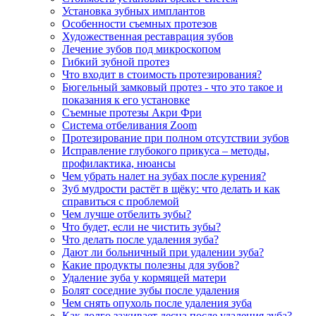
Установка зубных имплантов
Особенности съемных протезов
Художественная реставрация зубов
Лечение зубов под микроскопом
Гибкий зубной протез
Что входит в стоимость протезирования?
Бюгельный замковый протез - что это такое и
показания к его установке
Съемные протезы Акри Фри
Система отбеливания Zoom
Протезирование при полном отсутствии зубов
Исправление глубокого прикуса – методы,
профилактика, нюансы
Чем убрать налет на зубах после курения?
Зуб мудрости растёт в щёку: что делать и как
справиться с проблемой
Чем лучше отбелить зубы?
Что будет, если не чистить зубы?
Что делать после удаления зуба?
Дают ли больничный при удалении зуба?
Какие продукты полезны для зубов?
Удаление зуба у кормящей матери
Болят соседние зубы после удаления
Чем снять опухоль после удаления зуба
Как долго заживает десна после удаления зуба?