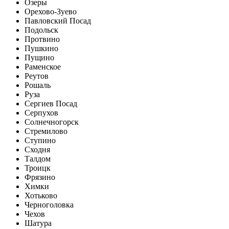
Озеры
Орехово-Зуево
Павловский Посад
Подольск
Протвино
Пушкино
Пущино
Раменское
Реутов
Рошаль
Руза
Сергиев Посад
Серпухов
Солнечногорск
Стремилово
Ступино
Сходня
Талдом
Троицк
Фрязино
Химки
Хотьково
Черноголовка
Чехов
Шатура