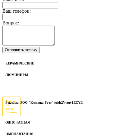
Ваш телефон:
Вопрос:
КЕРАМИЧЕСКИЕ
ЛЮМИНИРЫ
Узнать
Реклама ООО "Клиника Рутт" erid:2Vtzqv1ECYE
об
этом
больше
ОДНОФАЗНАЯ
ИМПЛАНТАЦИЯ