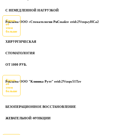
С НЕМЕДЛЕННОЙ НАГРУЗКОЙ
Узнать
Реклама ООО «Стоматология РиСмайл» erid:2VtzqwyHCa2
об
этом
больше
ХИРУРГИЧЕСКАЯ
СТОМАТОЛОГИЯ
ОТ 1000 РУБ.
Узнать
Реклама ООО "Клиника Рутт" erid:2Vtzqw51Tzv
об
этом
больше
БЕЗОПЕРАЦИОННОЕ ВОССТАНОВЛЕНИЕ
ЖЕВАТЕЛЬНОЙ ФУНКЦИИ