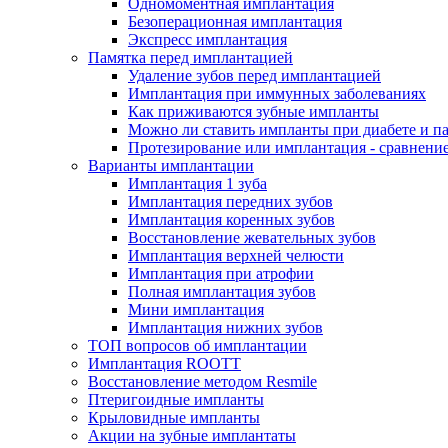
Одномоментная имплантация
Безоперационная имплантация
Экспресс имплантация
Памятка перед имплантацией
Удаление зубов перед имплантацией
Имплантация при иммунных заболеваниях
Как приживаются зубные импланты
Можно ли ставить импланты при диабете и п
Протезирование или имплантация - сравнени
Варианты имплантации
Имплантация 1 зуба
Имплантация передних зубов
Имплантация коренных зубов
Восстановление жевательных зубов
Имплантация верхней челюсти
Имплантация при атрофии
Полная имплантация зубов
Мини имплантация
Имплантация нижних зубов
ТОП вопросов об имплантации
Имплантация ROOTT
Восстановление методом Resmile
Птеригоидные импланты
Крыловидные импланты
Акции на зубные имплантаты