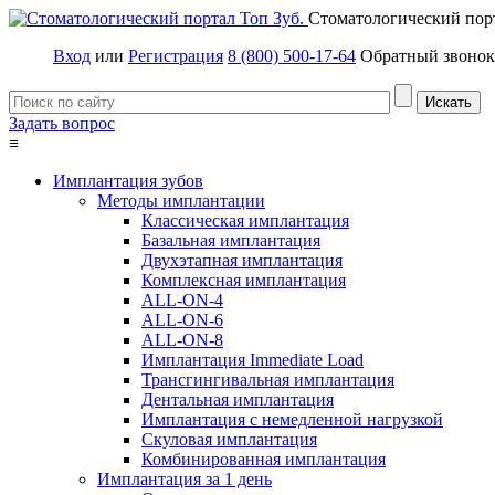
Стоматологический пор
Вход
или
Регистрация
8 (800) 500-17-64
Обратный звонок
Задать вопрос
≡
Имплантация зубов
Методы имплантации
Классическая имплантация
Базальная имплантация
Двухэтапная имплантация
Комплексная имплантация
ALL-ON-4
ALL-ON-6
ALL-ON-8
Имплантация Immediate Load
Трансгингивальная имплантация
Дентальная имплантация
Имплантация с немедленной нагрузкой
Скуловая имплантация
Комбинированная имплантация
Имплантация за 1 день