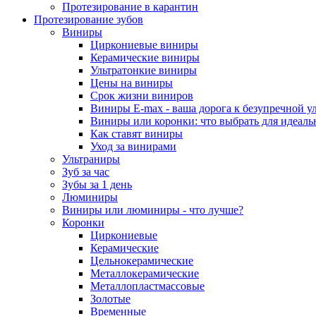
Протезирование в карантин
Протезирование зубов
Виниры
Циркониевые виниры
Керамические виниры
Ультратонкие виниры
Цены на виниры
Срок жизни виниров
Виниры E-max - ваша дорога к безупречной у
Виниры или коронки: что выбрать для идеал
Как ставят виниры
Уход за винирами
Ультраниры
Зуб за час
Зубы за 1 день
Люминиры
Виниры или люминиры - что лучше?
Коронки
Циркониевые
Керамические
Цельнокерамические
Металлокерамические
Металлопластмассовые
Золотые
Временные