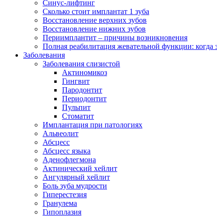
Синус-лифтинг
Сколько стоит имплантат 1 зуба
Восстановление верхних зубов
Восстановление нижних зубов
Периимплантит – причины возникновения
Полная реабилитация жевательной функции: когда 
Заболевания
Заболевания слизистой
Актиномикоз
Гингвит
Пародонтит
Периодонтит
Пульпит
Стоматит
Имплантация при патологиях
Альвеолит
Абсцесс
Абсцесс языка
Аденофлегмона
Актинический хейлит
Ангулярный хейлит
Боль зуба мудрости
Гиперестезия
Гранулема
Гипоплазия