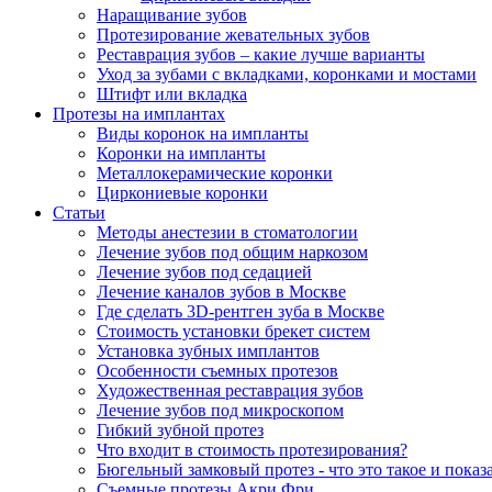
Наращивание зубов
Протезирование жевательных зубов
Реставрация зубов – какие лучше варианты
Уход за зубами с вкладками, коронками и мостами
Штифт или вкладка
Протезы на имплантах
Виды коронок на импланты
Коронки на импланты
Металлокерамические коронки
Циркониевые коронки
Статьи
Методы анестезии в стоматологии
Лечение зубов под общим наркозом
Лечение зубов под седацией
Лечение каналов зубов в Москве
Где сделать 3D-рентген зуба в Москве
Стоимость установки брекет систем
Установка зубных имплантов
Особенности съемных протезов
Художественная реставрация зубов
Лечение зубов под микроскопом
Гибкий зубной протез
Что входит в стоимость протезирования?
Бюгельный замковый протез - что это такое и показ
Съемные протезы Акри Фри