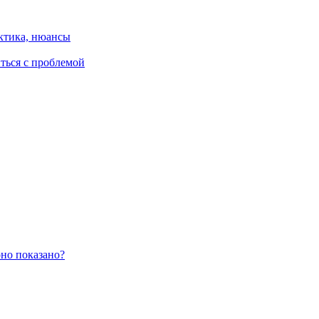
ктика, нюансы
иться с проблемой
оно показано?