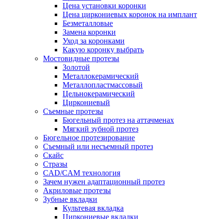
Цена установки коронки
Цена циркониевых коронок на имплант
Безметалловые
Замена коронки
Уход за коронками
Какую коронку выбрать
Мостовидные протезы
Золотой
Металлокерамический
Металлопластмассовый
Цельнокерамический
Циркониевый
Съемные протезы
Бюгельный протез на аттачменах
Мягкий зубной протез
Бюгельное протезирование
Съемный или несъемный протез
Скайс
Стразы
CAD/CAM технология
Зачем нужен адаптационный протез
Акриловые протезы
Зубные вкладки
Культевая вкладка
Циркониевые вкладки