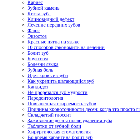
Кариес
Зубной камень
Киста зуба
Клиновидный дефект
Лечение передних зубов
Флюс
Экзостоз
Красные пятна на языке
10 способов сэкономить на лечении
Болит зуб
Бруксизм
Болезни языка
Зубная боль
Идет кровь из зуба
Как укрепить шатающийся зуб
Кандидоз
Не прорезался зуб мудрости
Пародонтология
Повышенная стираемость зубов
Причины кровоточивости десен: когда это просто ги
Складчатый глоссит
Заживление десны после удаления зуба
Таблетки от зубной боли
Хирургическая стоматология
Во время карантина болит зуб