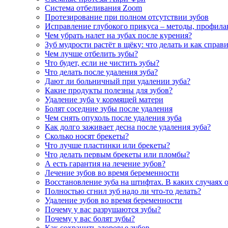
Система отбеливания Zoom
Протезирование при полном отсутствии зубов
Исправление глубокого прикуса – методы, профила
Чем убрать налет на зубах после курения?
Зуб мудрости растёт в щёку: что делать и как справ
Чем лучше отбелить зубы?
Что будет, если не чистить зубы?
Что делать после удаления зуба?
Дают ли больничный при удалении зуба?
Какие продукты полезны для зубов?
Удаление зуба у кормящей матери
Болят соседние зубы после удаления
Чем снять опухоль после удаления зуба
Как долго заживает десна после удаления зуба?
Сколько носят брекеты?
Что лучше пластинки или брекеты?
Что делать первым брекеты или пломбы?
А есть гарантия на лечение зубов?
Лечение зубов во время беременности
Восстановление зуба на штифтах. В каких случаях 
Полностью сгнил зуб надо ли что-то делать?
Удаление зубов во время беременности
Почему у вас разрушаются зубы?
Почему у вас болят зубы?
Как сохранить здоровье зубов