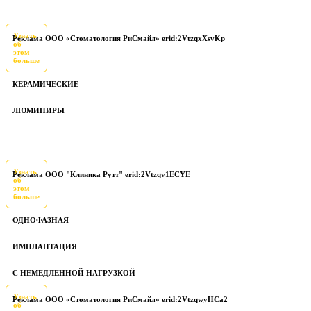
Узнать
Реклама ООО «Стоматология РиСмайл» erid:2VtzqxXsvKp
об
этом
больше
КЕРАМИЧЕСКИЕ
ЛЮМИНИРЫ
Узнать
Реклама ООО "Клиника Рутт" erid:2Vtzqv1ECYE
об
этом
больше
ОДНОФАЗНАЯ
ИМПЛАНТАЦИЯ
С НЕМЕДЛЕННОЙ НАГРУЗКОЙ
Узнать
Реклама ООО «Стоматология РиСмайл» erid:2VtzqwyHCa2
об