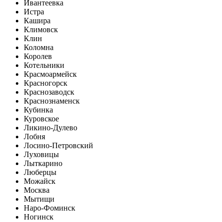
Ивантеевка
Истра
Кашира
Климовск
Клин
Коломна
Королев
Котельники
Красмоармейск
Красногорск
Краснозаводск
Краснознаменск
Кубинка
Куровское
Ликино-Дулево
Лобня
Лосино-Петровский
Луховицы
Лыткарино
Люберцы
Можайск
Москва
Мытищи
Наро-Фоминск
Ногинск