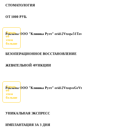
СТОМАТОЛОГИЯ
ОТ 1000 РУБ.
Узнать
Реклама ООО "Клиника Рутт" erid:2Vtzqw51Tzv
об
этом
больше
БЕЗОПЕРАЦИОННОЕ ВОССТАНОВЛЕНИЕ
ЖЕВАТЕЛЬНОЙ ФУНКЦИИ
Узнать
Реклама ООО "Клиника Рутт" erid:2VtzqvoGrVt
об
этом
больше
УНИКАЛЬНАЯ ЭКСПРЕСС
ИМПЛАНТАЦИЯ ЗА 3 ДНЯ