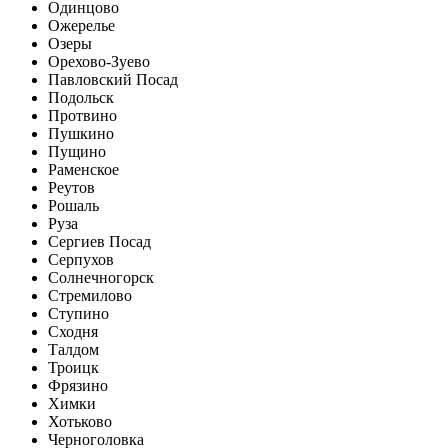
Одинцово
Ожерелье
Озеры
Орехово-Зуево
Павловский Посад
Подольск
Протвино
Пушкино
Пущино
Раменское
Реутов
Рошаль
Руза
Сергиев Посад
Серпухов
Солнечногорск
Стремилово
Ступино
Сходня
Талдом
Троицк
Фрязино
Химки
Хотьково
Черноголовка