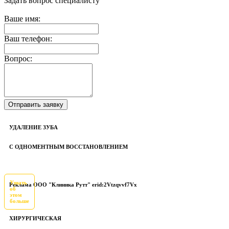
Задать вопрос специалисту
Ваше имя:
Ваш телефон:
Вопрос:
УДАЛЕНИЕ ЗУБА
С ОДНОМЕНТНЫМ ВОССТАНОВЛЕНИЕМ
Узнать
Реклама ООО "Клиника Рутт" erid:2Vtzqvvf7Vx
об
этом
больше
ХИРУРГИЧЕСКАЯ