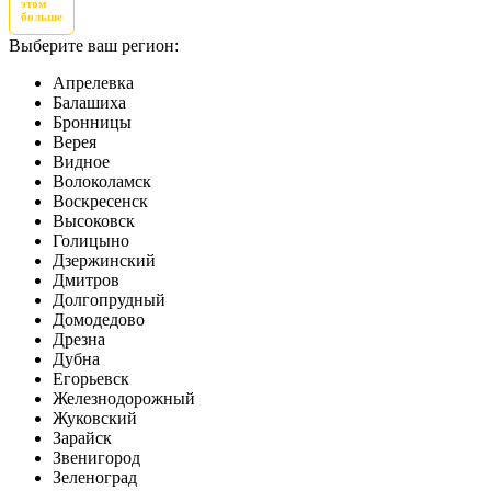
этом
больше
Выберите ваш регион:
Апрелевка
Балашиха
Бронницы
Верея
Видное
Волоколамск
Воскресенск
Высоковск
Голицыно
Дзержинский
Дмитров
Долгопрудный
Домодедово
Дрезна
Дубна
Егорьевск
Железнодорожный
Жуковский
Зарайск
Звенигород
Зеленоград